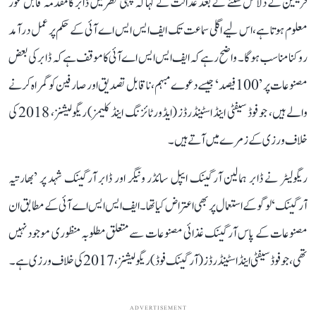
فریقین کے دلائل سننے کے بعد عدالت نے کہا کہ پہلی نظر میں ڈابر کا مقدمہ قابل غور
معلوم ہوتا ہے، اس لیے اگلی سماعت تک ایف ایس ایس اے آئی کے حکم پر عمل درآمد
روکنا مناسب ہوگا۔ واضح رہے کہ ایف ایس ایس اے آئی کا موقف ہے کہ ڈابر کی بعض
مصنوعات پر ’100 فیصد‘ جیسے دعوے مبہم، ناقابل تصدیق اور صارفین کو گمراہ کرنے
والے ہیں، جو فوڈ سیفٹی اینڈ اسٹینڈرڈز (ایڈورٹائزنگ اینڈ کلیمز) ریگولیشنز، 2018 کی
خلاف ورزی کے زمرے میں آتے ہیں۔
ریگولیٹر نے ڈابر ہمالین آرگینک ایپل سائڈر ونیگر اور ڈابر آرگینک شہد پر ’بھارتیہ
آرگینک‘ لوگو کے استعمال پر بھی اعتراض کیا تھا۔ ایف ایس ایس اے آئی کے مطابق ان
مصنوعات کے پاس آرگینک غذائی مصنوعات سے متعلق مطلوبہ منظوری موجود نہیں
تھی، جو فوڈ سیفٹی اینڈ اسٹینڈرڈز (آرگینک فوڈ) ریگولیشنز، 2017 کی خلاف ورزی ہے۔
ADVERTISEMENT