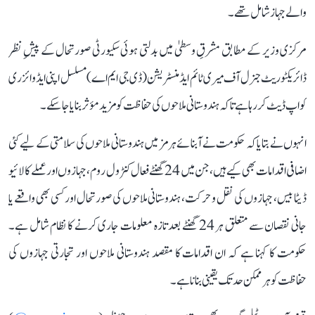
والے جہاز شامل تھے۔
مرکزی وزیر کے مطابق مشرقِ وسطیٰ میں بدلتی ہوئی سکیورٹی صورتحال کے پیشِ نظر
ڈائریکٹوریٹ جنرل آف میری ٹائم ایڈمنسٹریشن (ڈی جی ایم اے) مسلسل اپنی ایڈوائزری
کو اپ ڈیٹ کر رہا ہے تاکہ ہندوستانی ملاحوں کی حفاظت کو مزید مؤثر بنایا جا سکے۔
انہوں نے بتایا کہ حکومت نے آبنائے ہرمز میں ہندوستانی ملاحوں کی سلامتی کے لیے کئی
اضافی اقدامات بھی کیے ہیں، جن میں 24 گھنٹے فعال کنٹرول روم، جہازوں اور عملے کا لائیو
ڈیٹا بیس، جہازوں کی نقل و حرکت، ہندوستانی ملاحوں کی صورتحال اور کسی بھی واقعے یا
جانی نقصان سے متعلق ہر 24 گھنٹے بعد تازہ معلومات جاری کرنے کا نظام شامل ہے۔
حکومت کا کہنا ہے کہ ان اقدامات کا مقصد ہندوستانی ملاحوں اور تجارتی جہازوں کی
حفاظت کو ہر ممکن حد تک یقینی بنانا ہے۔