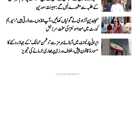
کے طلبہ سے مشورے لیں گے: ہیمنت سورین
’مجاہدینِ آزادی نے گولیاں کھائیں، آپ انڈوں سے ڈرتی ہیں‘، سپریم
کورٹ میں مہوا موئترا کی سخت سرزنش
ایرانی پارلیمنٹ میں آبنائے ہرمز سے ’دشمن ممالک‘ کے جہاز روکنے کا
مسودۂ قانون پیش، خلاف ورزی پر بھاری جرمانے کی تجویز
ADVERTISEMENT