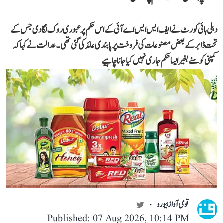
دہلی ہائی کورٹ نے ایف ایس ایس اے آئی کے اس حکم پر عبوری روک لگا دی جس کے
تحت ڈابر کے بعض مصنوعات کی فروخت پر پابندی عائد کی گئی تھی۔ عدالت نے کہا کہ
کمپنی کو سنے بغیر ایسا حکم جاری نہیں کیا جانا چاہیے
قومی آواز بیورو
Published: 07 Aug 2026, 10:14 PM