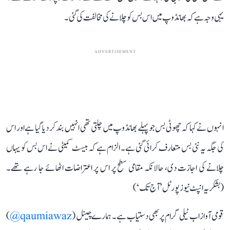
یہی وجہ ہے کہ بھانڈوپ میں اس بس کو چلانے کی مخالفت کی گئی۔
ADVERTISEMENT
انہوں نے کہا کہ چھوٹی بس جو پہلے بھانڈوپ میں چلتی تھی انہیں بند کر دیا گیا ہے اور اس
کی جگہ یہ نئی بس متعارف کرائی گئی ہے۔ الزام ہے کہ بیسٹ کمیٹی نے اس بس کو یہاں
چلانے کی اجازت دی، حالانکہ مقامی سطح پر اس پر اعتراضات اٹھائے جا رہے تھے۔
(بشکریہ انپٹ نیوز پورٹل ’آج تک‘)
قومی آواز اب ٹیلی گرام پر بھی دستیاب ہے۔ ہمارے چینل (
qaumiawaz@
)