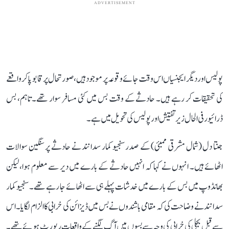
ADVERTISEMENT
پولیس اور دیگر ایجنسیاں اس وقت جائے وقوعہ پر موجود ہیں، صورتحال پر قابو پا کر واقعے
کی تحقیقات کر رہے ہیں۔ حادثے کے وقت بس میں کئی مسافر سوار تھے۔ تاہم، بس
ڈرائیور فی الحال زیر تفتیش اور پولیس کی تحویل میں ہے۔
جنتا دل (شمال مشرقی ممبئی) کے صدر سنجیو کمار سدانند نے حادثے پر سنگین سوالات
اٹھائے ہیں۔ انہوں نے کہا کہ انہیں حادثے کے بارے میں دیر سے معلوم ہوا، لیکن
بھانڈوپ میں بس کے بارے میں خدشات پہلے ہی سے اٹھائے جا رہے تھے۔ سنجیو کمار
سدانند نے وضاحت کی کہ مقامی باشندوں نے بس میں ڈیزائن کی خرابی کا الزام لگایا۔ اس
سے قبل بجلی کی خرابی کی وجہ سے بسوں میں آگ لگنے کے واقعات رپورٹ ہوئے تھے۔