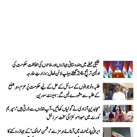
خلیجی خطے میں ہندوستانی جہازوں اور ملاحوں کی حفاظت حکومت کی
اولین ترجیح، 24 گھنٹے ہیلپ لائن فعال: وزارتِ خارجہ
طلبہ و نوجوانوں کے مسائل کے حل کے لیے حکومت پُرعزم، ہر ضلع
کے طلبہ سے مشورے لیں گے: ہیمنت سورین
’مجاہدینِ آزادی نے گولیاں کھائیں، آپ انڈوں سے ڈرتی ہیں‘، سپریم
کورٹ میں مہوا موئترا کی سخت سرزنش
ایرانی پارلیمنٹ میں آبنائے ہرمز سے ’دشمن ممالک‘ کے جہاز روکنے کا