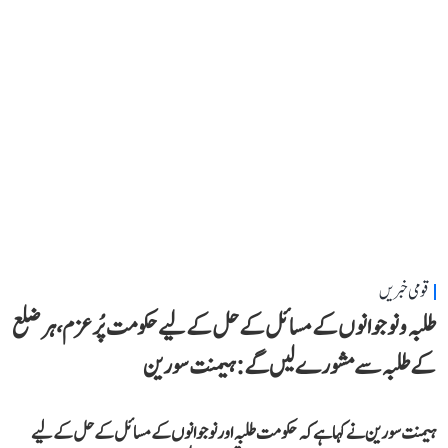
قومی خبریں
طلبہ و نوجوانوں کے مسائل کے حل کے لیے حکومت پُرعزم، ہر ضلع
کے طلبہ سے مشورے لیں گے: ہیمنت سورین
ہیمنت سورین نے کہا ہے کہ حکومت طلبہ اور نوجوانوں کے مسائل کے حل کے لیے