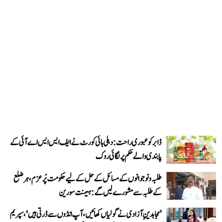
ڈابر کو عبوری راحت: دہلی ہائی کورٹ نے ایف ایس ایس اے آئی کے
پابندی والے حکم پر لگائی روک
طلبہ و نوجوانوں کے مسائل کے حل کے لیے حکومت پُرعزم، ہر ضلع
کے طلبہ سے مشورے لیں گے: ہیمنت سورین
’مجاہدینِ آزادی نے گولیاں کھائیں، آپ انڈوں سے ڈرتی ہیں‘، سپریم