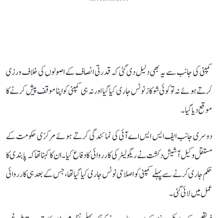
کمپنی کی جانب سے یہ بھی دلیل دی گئی کہ قدرتی انصاف کے اصولوں کی خلاف ورزی
کرتے ہوئے نہ تو کوئی شوکاز نوٹس جاری کیا گیا اور نہ ہی کمپنی کو اپنا موقف پیش کرنے کا
موقع دیا گیا۔
دوسری جانب ایف ایس ایس اے آئی کی نمائندگی کرتے ہوئے مرکزی حکومت کے
مستقل وکیل آشیش دکشت نے ریگولیٹر کی کارروائی کا دفاع کیا۔ ان کا کہنا تھا کہ پابندی کا
حکم جاری کرنے سے پہلے کمپنی کو اصلاحی نوٹس جاری کیا گیا تھا، جس کے بعد ہی کارروائی
عمل میں لائی گئی۔