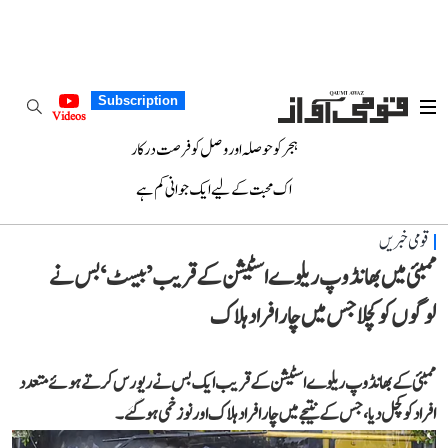
Subscription
Videos
ہجر کو حوصلہ اور وصل کو فرصت درکار
اک محبت کے لیے ایک جوانی کم ہے
قومی خبریں
ممبئی میں بھانڈوپ ریلوے اسٹیشن کے قریب’ بیسٹ ‘ بس نے
لوگوں کو کچلا جس میں چار افرادہلاک
ممبئی کے بھانڈوپ ریلوے اسٹیشن کے قریب ایک بس نے ریورس کرتے ہوئے متعدد
افراد کو کچل دیا، جس کے نتیجے میں چار افراد ہلاک اور نو زخمی ہوگئے۔