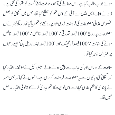
ہوئے جواب طلب کیا ہے۔ اس معاملے کی آئندہ سماعت 24 اگست کو مقرر کی گئی ہے۔
ڈابر نے ایف ایس ایس اے آئی کے اس حکم کو چیلنج کیا تھا، جس میں کمپنی کو بعض
مخصوص غذائی مصنوعات کی فروخت فوری طور پر روکنے کا حکم دیا گیا تھا۔ ریگولیٹر نے ان
مصنوعات پر درج ’100 فیصد قدرتی‘، ’100 فیصد خالص‘، ’100 فیصد خالص
ہونے کی ضمانت‘، ’100 فیصد آرگینک‘ اور ’100 فیصد ٹینڈر ناریل پانی‘ جیسے دعوؤں
پر اعتراض ظاہر کیا تھا۔
سماعت کے دوران ڈابر کی جانب سے پیش ہونے والے سینئر وکیل نے مؤقف اختیار کیا
کہ کمپنی کئی دہائیوں سے یہ مصنوعات فروخت کر رہی ہے۔ انہوں نے کہا کہ جس افسر
نے پابندی کا حکم جاری کیا، اسے اس نوعیت کا حکم جاری کرنے کا قانونی اختیار حاصل
نہیں تھا۔
ADVERTISEMENT