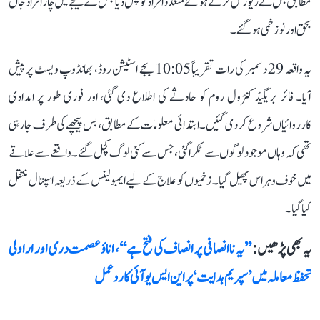
مطابق بس نے ریورس کرتے ہوئے متعدد افراد کو کچل دیا جس کے نتیجے میں چار افراد جاں
بحق اور نو زخمی ہوگئے۔
یہ واقعہ 29 دسمبر کی رات تقریباً 10:05 بجے اسٹیشن روڈ، بھانڈوپ ویسٹ پر پیش
آیا۔ فائر بریگیڈ کنٹرول روم کو حادثے کی اطلاع دی گئی، اور فوری طور پر امدادی
کارروائیاں شروع کر دی گئیں۔ ابتدائی معلومات کے مطابق، بس پیچھے کی طرف جا رہی
تھی کہ وہاں موجود لوگوں سے ٹکرا گئی، جس سے کئی لوگ کچل گئے۔ واقعے سے علاقے
میں خوف وہراس پھیل گیا۔ زخمیوں کو علاج کے لیے ایمبولینس کے ذریعہ اسپتال منتقل
کیا گیا۔
یہ بھی پڑھیں :
’’یہ ناانصافی پر انصاف کی فتح ہے‘‘، اناؤ عصمت دری اور اراولی
تحفظ معاملہ میں ’سپریم ہدایت‘ پر این ایس یو آئی کا رد عمل