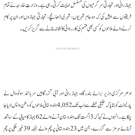
جہاز رانی اور تجارتی سرگرمیوں کی مسلسل حمایت کرتی رہی ہے۔ وزارتِ خارجہ نے تمام
فریقوں سے اپیل کی کہ وہ عام شہریوں، شہری ڈھانچے، تجارتی جہازوں اور ان پر کام
کرنے والے ملاحوں کو کسی بھی قسم کی کارروائی کا نشانہ بنانے سے گریز کریں۔
ADVERTISEMENT
ادھر مرکزی وزیر برائے بندرگاہ، جہاز رانی اور آبی گزرگاہیں سربانند سونووال نے
پارلیمنٹ کو بتایا کہ خلیجی خطے سے اب تک 4,052 ہندوستانی ملاحوں کو وطن واپس لایا جا
چکا ہے۔ انہوں نے کہا کہ 3 اگست تک ہندوستان آنے والے 62 جہاز کامیابی کے ساتھ
آبنائے ہرمز سے گزرے، جن میں 23 ہندوستانی پرچم والے جبکہ 39 غیر ملکی پرچم