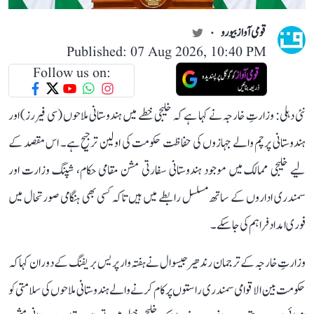
قومی آواز بیورو
Published: 07 Aug 2026, 10:40 PM
Follow us on:
نئی دہلی: وزارتِ خارجہ نے کہا ہے کہ خلیجی خطے میں ہندوستانی ملاحوں (سی فیررز) اور
ہندوستانی پرچم والے جہازوں کی حفاظت حکومت کی اولین ترجیح ہے۔ اس مقصد کے
لیے خلیجی ممالک میں موجود ہندوستانی سفارتی مشن مقامی حکام، شپنگ وزارت اور
سمندری اداروں کے ساتھ مسلسل رابطے میں ہیں تاکہ کسی بھی ہنگامی صورتحال میں
فوری امداد فراہم کی جا سکے۔
وزارتِ خارجہ کے ترجمان رندھیر جیسوال نے ہفتہ وار پریس بریفنگ کے دوران کہا کہ
حکومت بین الاقوامی سمندری راستوں پر کام کرنے والے ہندوستانی ملاحوں کی سلامتی کو