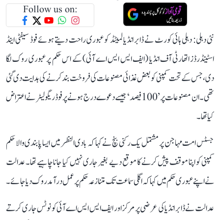
Follow us on:
نئی دہلی: دہلی ہائی کورٹ نے ڈابر انڈیا لمیٹڈ کو عبوری راحت دیتے ہوئے فوڈ سیفٹی اینڈ
اسٹینڈرڈز اتھارٹی آف انڈیا (ایف ایس ایس اے آئی) کے اس حکم پر عبوری روک لگا
دی، جس کے تحت کمپنی کو بعض غذائی مصنوعات کی فروخت بند کرنے کی ہدایت دی گئی
تھی۔ ان مصنوعات پر ’100 فیصد‘ جیسے دعوے درج ہونے پر فوڈ ریگولیٹر نے اعتراض
کیا تھا۔
جسٹس امت مہاجن پر مشتمل یک رکنی بنچ نے کہا کہ بادی النظر میں ایسا پابندی والا حکم
کمپنی کو اپنا موقف پیش کرنے کا موقع دیے بغیر جاری نہیں کیا جانا چاہیے تھا۔ عدالت
نے اپنے عبوری حکم میں کہا کہ اگلی سماعت تک متنازعہ حکم پر عمل درآمد روک دیا جائے۔
عدالت نے ڈابر انڈیا کی عرضی پر مرکز اور ایف ایس ایس اے آئی کو نوٹس جاری کرتے