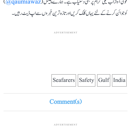
قومی آواز اب ٹیلی گرام پر بھی دستیاب ہے۔ ہمارے چینل (
qaumiawaz@
)
کو جوائن کرنے کے لئے یہاں کلک کریں اور تازہ ترین خبروں سے اپ ڈیٹ رہیں۔
ADVERTISEMENT
Seafarers
Safety
Gulf
India
Comment(s)
ADVERTISEMENT