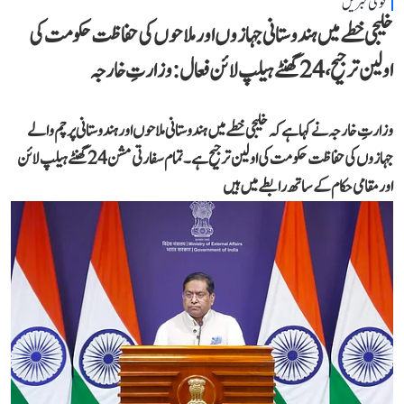
قومی خبریں
خلیجی خطے میں ہندوستانی جہازوں اور ملاحوں کی حفاظت حکومت کی
اولین ترجیح، 24 گھنٹے ہیلپ لائن فعال: وزارتِ خارجہ
وزارتِ خارجہ نے کہا ہے کہ خلیجی خطے میں ہندوستانی ملاحوں اور ہندوستانی پرچم والے
جہازوں کی حفاظت حکومت کی اولین ترجیح ہے۔ تمام سفارتی مشن 24 گھنٹے ہیلپ لائن
اور مقامی حکام کے ساتھ رابطے میں ہیں