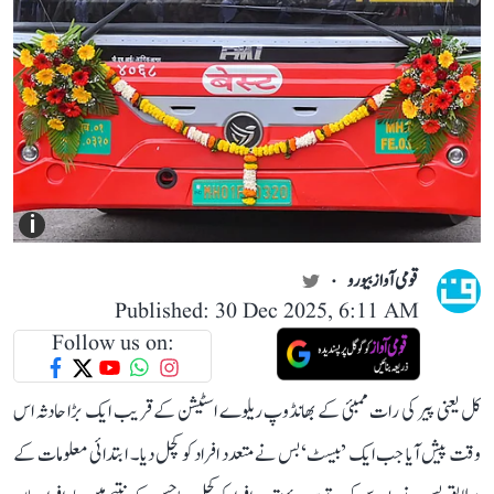
i
قومی آواز بیورو
Published: 30 Dec 2025, 6:11 AM
Follow us on:
کل یعنی پیر کی رات ممبئی کے بھانڈوپ ریلوے اسٹیشن کے قریب ایک بڑا حادثہ اس
وقت پیش آیا جب ایک ’بیسٹ‘ بس نے متعدد افراد کو کچل دیا۔ ابتدائی معلومات کے