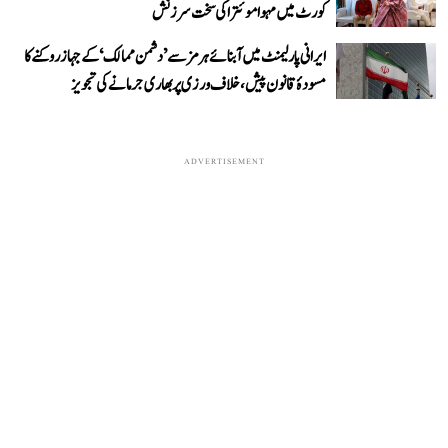
کورٹ میں مہوا موئترا کی سخت سرزنش
ایرانی پارلیمنٹ میں آبنائے ہرمز سے ’دشمن ممالک‘ کے جہاز روکنے کا
مسودۂ قانون پیش، خلاف ورزی پر بھاری جرمانے کی تجویز
ADVERTISEMENT