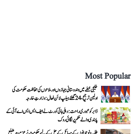
Most Popular
خلیجی خطے میں ہندوستانی جہازوں اور ملاحوں کی حفاظت حکومت کی
اولین ترجیح، 24 گھنٹے ہیلپ لائن فعال: وزارتِ خارجہ
ڈابر کو عبوری راحت: دہلی ہائی کورٹ نے ایف ایس ایس اے آئی کے
پابندی والے حکم پر لگائی روک
طلبہ و نوجوانوں کے مسائل کے حل کے لیے حکومت پُرعزم، ہر ضلع