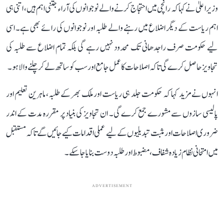
وزیر اعلیٰ نے کہا کہ رانچی میں احتجاج کرنے والے نوجوانوں کی آراء جتنی اہم ہیں، اتنی ہی
اہم ریاست کے دیگر اضلاع میں رہنے والے طلبہ اور نوجوانوں کی رائے بھی ہے۔ اسی
لیے حکومت صرف راجدھانی تک محدود نہیں رہے گی بلکہ تمام اضلاع سے طلبہ کی
تجاویز حاصل کرے گی تاکہ اصلاحات کا عمل جامع اور سب کو ساتھ لے کر چلنے والا ہو۔
انہوں نے مزید کہا کہ حکومت جلد ہی ریاست اور ملک بھر کے طلبہ، ماہرین تعلیم اور
پالیسی سازوں سے مشورے جمع کرے گی۔ ان تجاویز کی بنیاد پر مقررہ مدت کے اندر
ضروری اصلاحات اور مثبت تبدیلیوں کے لیے عملی اقدامات کیے جائیں گے تاکہ مستقبل
میں امتحانی نظام زیادہ شفاف، مضبوط اور طلبہ دوست بنایا جا سکے۔
ADVERTISEMENT