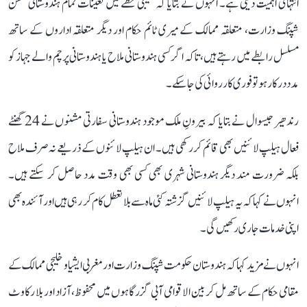
انتہائی اہمیت دیتی ہے۔ انہوں نے بتایا کہ خلیجی خطے میں تعینات تمام ہندوستانی مشن
شپنگ وزارت، متعلقہ ممالک کے میری ٹائم حکام اور دیگر متعلقہ اداروں کے ساتھ
مسلسل رابطے میں رہتے ہیں، تاکہ اگر کسی ہندوستانی ملاح یا ہندوستانی پرچم والے جہاز کو
مدد درکار ہو تو فوری کارروائی کی جا سکے۔
رندھیر جیسوال نے بتایا کہ بیرونِ ملک موجود ہندوستانی سفارتی مشنوں نے 24 گھنٹے
فعال ہیلپ لائنیں بھی قائم کر رکھی ہیں۔ ان ہیلپ لائنوں کے ذریعے نہ صرف ملاح
بلکہ ضرورت مند دیگر ہندوستانی شہری بھی کسی بھی وقت مدد حاصل کر سکتے ہیں۔
انہوں نے کہا کہ یہ ہیلپ لائنیں گزشتہ کئی ماہ سے بلا تعطل کام کر رہی ہیں اور آئندہ بھی
اپنی خدمات جاری رکھیں گی۔
انہوں نے مزید کہا کہ ہندوستان حکومت شپنگ وزارت اور مغربی ایشیا و خلیجی ممالک کے
مقامی حکام کے ساتھ مل کر بین الاقوامی آبی گزرگاہوں میں محفوظ، آزاد اور بلا رکاوٹ