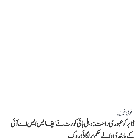
قومی خبریں
ڈابر کو عبوری راحت: دہلی ہائی کورٹ نے ایف ایس ایس اے آئی
کے پابندی والے حکم پر لگائی روک