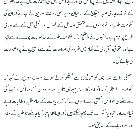
رانچی: جھارکھنڈ میں جے پی ایس سی اور جے ایس ایس سی امتحانات میں بے ضابطگیوں
کے خلاف جاری طلبہ احتجاج کے درمیان وزیر اعلیٰ ہیمنت سورین نے کہا ہے کہ ان کی
حکومت طلبہ اور نوجوانوں سے متعلق مسائل کے ٹھوس اور عملی حل کے لیے پوری
طرح پُرعزم ہے۔ انہوں نے واضح کیا کہ حکومت طلبہ کے ساتھ بات چیت کے لیے تیار
ہے اور امتحانی و تقرری کے نظام میں ضروری اصلاحات کے لیے وسیع پیمانے پر مشاورت
کی جائے گی۔
اسمبلی احاطے میں جمعہ کو صحافیوں سے گفتگو کرتے ہوئے ہیمنت سورین نے کہا کہ
حکومت نے طلبہ کو مذاکرات کا راستہ پہلے ہی بتا دیا ہے اور وہ ان کے مسائل کو سنجیدگی
سے سننے کی خواہش رکھتی ہے۔ انہوں نے کہا کہ ریاست کے تمام طلبہ و طالبات اپنے
خیالات اور تجاویز حکومت تک پہنچا سکتے ہیں تاکہ ایسا نظام تیار کیا جا سکے جو طلبہ کے مفاد
اور ضروریات کے مطابق ہو۔