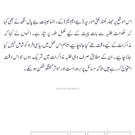
اس موقع پر جھارکھنڈ مکتی مورچہ (جے ایم ایم) کے رہنما جینت جے پال سنگھ نے بھی کہا
کہ حکومت طلبہ سے بات چیت کے لیے مکمل طور پر تیار ہے۔ انہوں نے کہا کہ
مذاکرات کے لیے وقت طے کیا جانا چاہیے، تاہم اس عمل میں سیاسی افراد کو شامل نہیں کیا
جانا چاہیے۔ ان کے مطابق صرف وہی طلبہ مذاکرات میں شریک ہوں جو اس وقت
احتجاج کر رہے ہیں، تاکہ مسائل پر براہ راست اور مؤثر گفتگو ممکن ہو سکے۔
ADVERTISEMENT