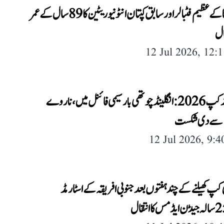
ارجنٹائنا کے عظیم فٹبالر اور سابق کپتان انٹونیو ریٹین کا 89 سال کے عمر
ال
12 Jul 2026, 12:
فیفا ورلڈ کپ 2026: انگلینڈ چوتھی بار سیمی فائنل میں، ناروے
12 Jul 2026, 9:
می کپ کھیلنے کے چند ہفتوں بعد جنوبی افریقہ کے اسٹار مڈ