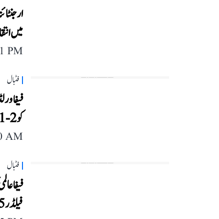
میں انتق
11 PM
فٹبال
کو 2-1 سے دی شکست
40 AM
فٹبال
فیفا عال
فیلڈر 25 سالہ جیڈن ایڈمس کا انتقال