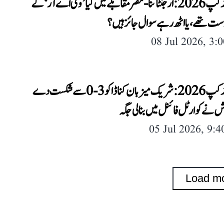
فیفا ورلڈ کپ 2026: ارجنٹائنا-مصر مقابلے میں کیا ’وی اے آر‘ کے
رست تھے، یا اٹھ رہے سوال جائز ہیں؟
08 Jul 2026, 3:
فیفا ورلڈ کپ 2026: شریک میزبان کناڈا کو 3-0 سے شکست دے
 نے کوارٹل فائنل میں بنا لی جگہ
05 Jul 2026, 9:
Load m