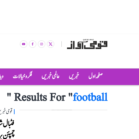
صفحہ اول
خبریں
عالمی خبریں
فکر و خیالات
وی
"
Results For "
football
قومی خبری
چمپئن بر