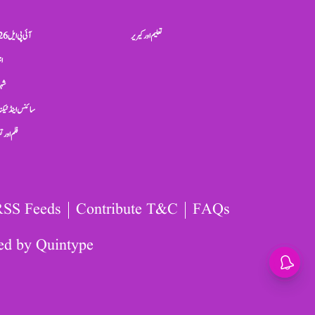
تعلیم اور کیریر
آئی پی ایل 2026
ان
شہر
سائنس اینڈ ٹیکن
فلم اور 
RSS Feeds
Contribute T&C
FAQs
ed by
Quintype