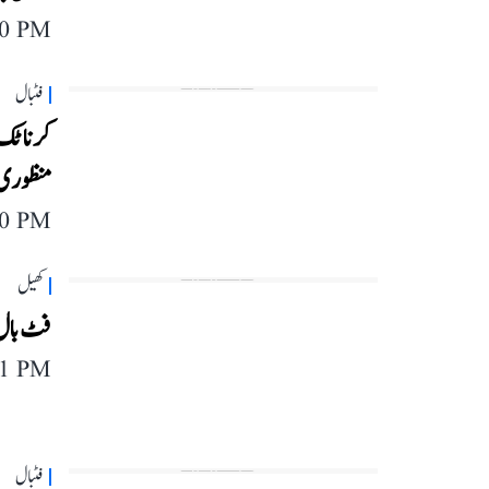
40 PM
فٹبال
منظوری
40 PM
کھیل
فٹ بال :
11 PM
فٹبال