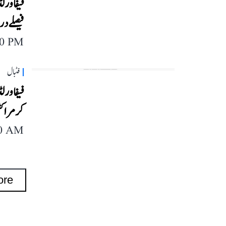
فیصلے د
00 PM
فٹبال
کر مراکش
40 AM
ore