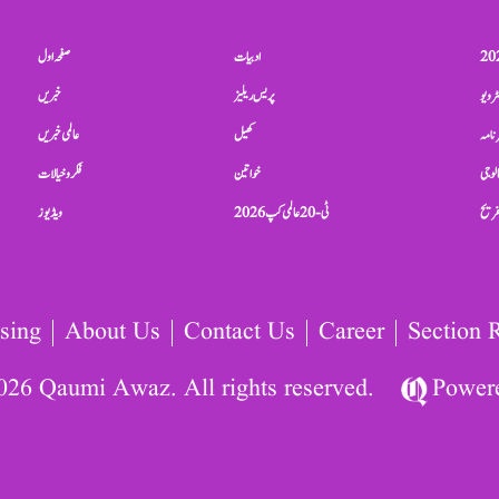
ادبیات
صفحہ اول
ٹرویو
پریس ریلیز
خبریں
نامہ
کھیل
عالمی خبریں
الوجی
خواتین
فکر و خیالات
تفریح
ٹی-20 عالمی کپ 2026
ویڈیوز
sing
About Us
Contact Us
Career
Section 
026 Qaumi Awaz. All rights reserved.
Power