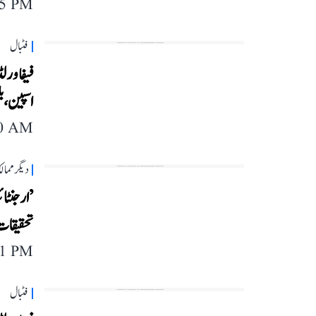
45 PM
فٹبال
اسپین، بلجیم کو 2
40 AM
دیگر مما
’ارجنٹائ
تحقیقات
11 PM
فٹبال