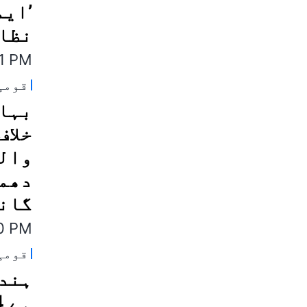
’ایم
نظام
11 PM
قومی
بہار
خلاف
والی
دھمک
گان
00 PM
قومی