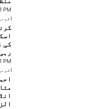
منظو
11 PM
قومی
کرنا
اسک
کی ز
رہی 
11 PM
قومی
احمد
متاث
انڈی
الزا