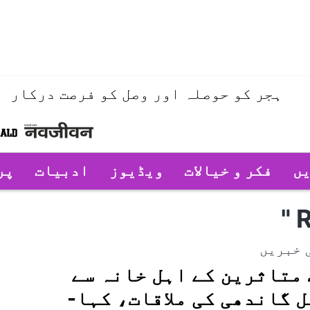
ہجر کو حوصلہ اور وصل کو فرصت درکار
یں
فکر و خیالات
ویڈیوز
ادبیات
پر
"
R
 خبریں
متاثرین کے اہل خانہ سے
 گاندھی کی ملاقات، کہا-