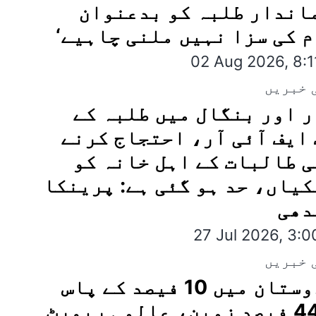
اندار طلبہ کو بدعنوان
 کی سزا نہیں ملنی چاہیے‘
02 Aug 2026, 8:
 خبریں
 اور بنگال میں طلبہ کے
 ایف آئی آر، احتجاج کرنے
 طالبات کے اہل خانہ کو
یاں، حد ہو گئی ہے: پرینکا
دھی
27 Jul 2026, 3:
 خبریں
ہندوستان میں 10 فیصد کے پاس
ہے 44 فیصد زمین، عالمی رپورٹ