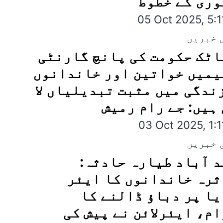
ری کے خطوط
05 Oct 2025, 5:
 خبریں
ٹک حکومت کی پانچ گارنٹی
یمیں خواتین اور خاندانوں
ندگی میں مثبت تبدیلیاں لا
ہیں: جے رام رمیش
03 Oct 2025, 1:
 خبریں
 آباد طیارہ حادثہ:
رہ خاندانوں کا ایئر
ا پر دباؤ ڈالنے کا
م، ایئرلائن نے پیش کی