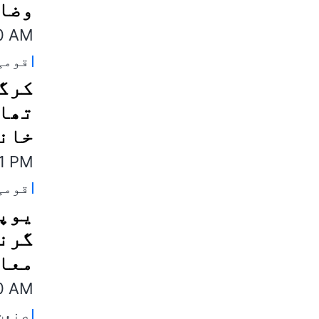
وضا
10 AM
قومی
کرگل
خانہ
11 PM
قومی
یوپی
معاو
40 AM
صنعت