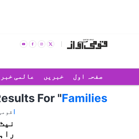
صفحہ اول
خبریں
عالمی خبر
esults For "
Families
قومی
نیٹ 
راہل