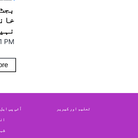
خاند
نہیں
11 PM
ore
تعلیم اور کیریر
آئی پی ایل 2026
ان
شہ