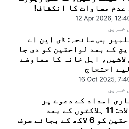
عدم مساوات کا انکشاف!
12 Apr 2026, 12:
 خبریں
میر بس سانحہ: ڈی این اے
ق کے بعد لواحقین کو دی جا
لاشیں، اہل خانہ کا معاوضے
یے احتجاج
16 Oct 2025, 7:
 خبریں
ری امداد کے دعوے پر
سوالات: 11 ہلاکتوں کے بعد
لواحقین کو 6 لاکھ کے بجائے صرف