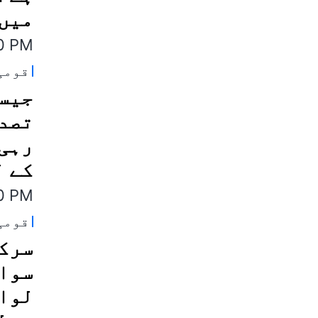
میں 
40 PM
قومی
جیسل
تصدی
رہی 
کے ل
40 PM
قومی
سرکا