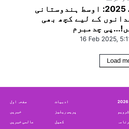
بجٹ 2025: اوسط ہندوستانی
انوں کے لیے کچھ بھی
!...پی چدمبرم
16 Feb 2025, 5:
Load m
ادبیات
صفحہ اول
ٹرویو
پریس ریلیز
خبریں
رنامہ
کھیل
عالمی خبریں