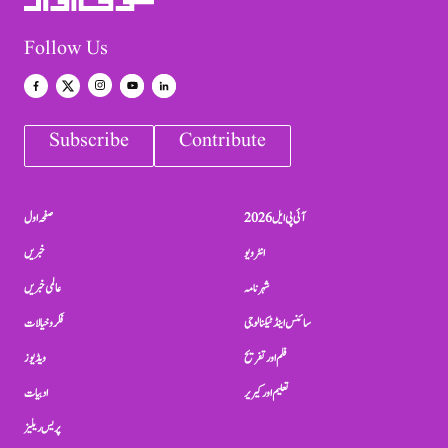
Follow Us
Subscribe
Contribute
آئی پی ایل 2026
صفحہ اول
انٹرویو
خبریں
شہرنامہ
عالمی خبریں
سائنس اینڈ ٹیکنالوجی
فکر و خیالات
فلم اور تفریح
ویڈیوز
تعلیم اور کیریر
ادبیات
پریس ریلیز