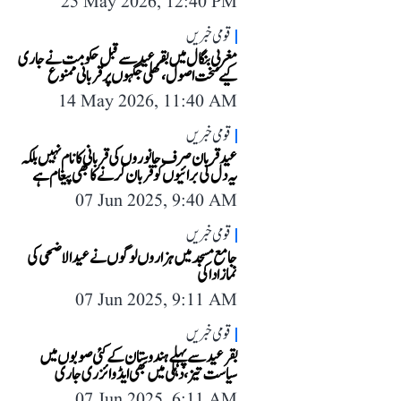
25 May 2026, 12:40 PM
قومی خبریں
مغربی بنگال میں بقرعید سے قبل حکومت نے جاری
کیے سخت اصول، کھلی جگہوں پر قربانی ممنوع
14 May 2026, 11:40 AM
قومی خبریں
عید قربان صرف جانوروں کی قربانی کا نام نہیں بلکہ
یہ دل کی برائیوں کو قربان کرنے کا بھی پیغام ہے
07 Jun 2025, 9:40 AM
قومی خبریں
جامع مسجد میں ہزاروں لوگوں نے عیدالاضحی کی
نماز ادا کی
07 Jun 2025, 9:11 AM
قومی خبریں
بقرعید سے پہلےہندوستان کے کئی صوبوں میں
سیاست تیز، دہلی میں بھی ایڈوائزری جاری
07 Jun 2025, 6:11 AM