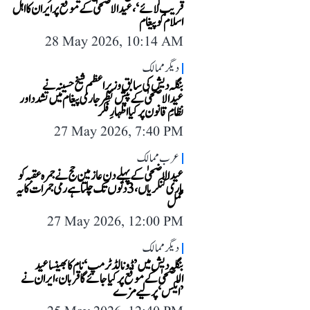
قریب لائے‘، عید الاضحیٰ کے موقع پر ایران کا اہل
اسلام کو پیغام
28 May 2026, 10:14 AM
دیگر ممالک
بنگلہ دیش کی سابق وزیر اعظم شیخ حسینہ نے
عیدالاضحیٰ کے پیش نظر جاری پیغام میں تشدد اور
نظامِ قانون پر کیا اظہارِ فکر
27 May 2026, 7:40 PM
عرب ممالک
عیدالاضحیٰ کے پہلے دن عازمین حج نے جمرہ عقبہ کو
ماری کنکریاں، 3 دنوں تک چلتا ہے رمی جمرات کا یہ
عمل
27 May 2026, 12:00 PM
دیگر ممالک
بنگلہ دیش میں ’ڈونالڈ ٹرمپ‘ نام کا بھینسا عید
الاضحیٰ کے موقع پر کیا جائے گا قربان، ایران نے
’ایکس‘ پر لیے مزے