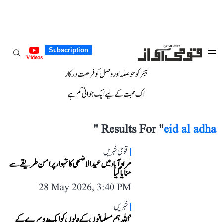
Subscription
Videos
ہجر کو حوصلہ اور وصل کو فرصت درکار
اک محبت کے لیے ایک جوانی کم ہے
"
Results For "
eid al adha
قومی خبریں
مرادآباد میں عید الاضحی کا تہوار پرامن طریقے سے
منایا گیا
28 May 2026, 3:40 PM
خبریں
’اللہ ہم مسلمانوں کے دلوں کو ایک دوسرے کے