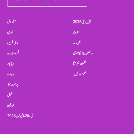
آئی پی ایل 2026
صفحہ اول
انٹرویو
خبریں
شہرنامہ
عالمی خبریں
سائنس اینڈ ٹیکنالوجی
فکر و خیالات
فلم اور تفریح
ویڈیوز
تعلیم اور کیریر
ادبیات
پریس ریلیز
کھیل
خواتین
ٹی-20 عالمی کپ 2026