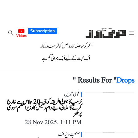
Subscription
Videos
ہجر کو حوصلہ اور وصل کو فرصت درکار
اک محبت کے لیے ایک جوانی کم ہے
"
Results For "
Drops
قومی خبریں
ٹرمپ کا جنوبی افریقہ کو جی-20 اجلاس سے خارج
کرنے کا اعلان، جے رام رمیش کا وزیر اعظم مودی
پر طنز
28 Nov 2025, 1:11 PM
صنعت و حرفت