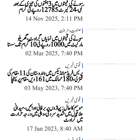
سونے کی قیمتوں میں 3 ہفتوں کی تیزی کے بعد
کمی، 24 کیرٹ 12785 روپے فی گرام
14 Nov 2025, 2:11 PM
صنعت و حرفت
سونے کی قیمتوں میں نمایاں گراوٹ، گھریلو
مارکیٹ میں 1000 روپے فی 10 گرام تک سستا
02 Mar 2025, 7:40 PM
قومی خبریں
پریس فریڈم انڈیکس میں ہندوستان کی 11 مقام کی
تنزلی، 180 ممالک میں 161ویں مقام پر پہنچا
03 May 2023, 7:40 PM
قومی خبریں
موسم کا حال: پہاڑوں پر برفانی ہوائیں، میدانی
علاقوں میں شدید سردی، دہلی میں درجہ حرارت
میں گراوٹ
17 Jan 2023, 8:40 AM