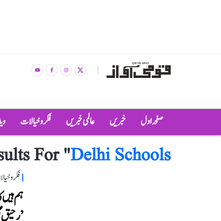
صفحہ اول
خبریں
عالمی خبریں
فکر و خیالات
وی
ults For "
Delhi Schools
فکر و خیا
’رحیق گ