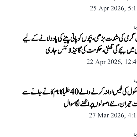
25 Apr 2026, 5:
ں
 گرمی کی شدت بڑھی، بچوں کو پانی پینے کی یاد دلانے کے لیے
 میں بجے گی گھنٹی، حکومت کی گائیڈلائنس جاری
22 Apr 2026, 12:
ں
دہلی: اسکول کی فیس ادا نہ کرنے والے 40 طلبا کا نام کاٹے جانے سے
حیران، نئے اصولوں پر اٹھنے لگا سوال
27 Mar 2026, 4:
ں