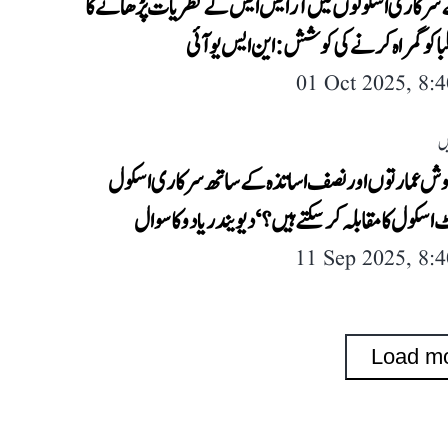
 سرکاری اسکولوں میں آر ایس ایس کے نظریات پڑھانے کا
با کو گمراہ کرنے کی کوشش: این ایس یو آئی
01 Oct 2025, 8:
ں
دوش عمارتوں اور نصف اساتذہ کے ساتھ سرکاری اسکول
 اسکول کا مقابلہ کر سکتے ہیں؟‘ دیویندر یادو کا سوال
11 Sep 2025, 8:
Load m