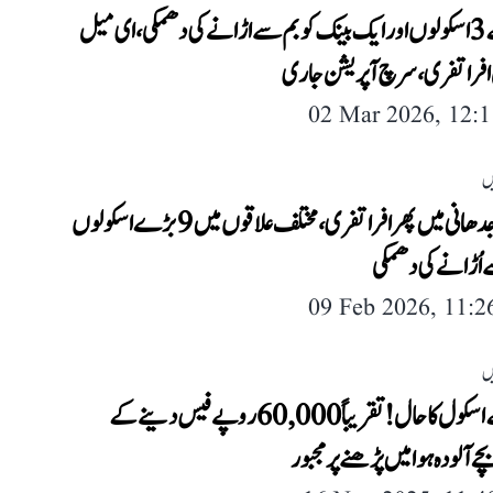
دہلی کے 3 اسکولوں اور ایک بینک کو بم سے اڑانے کی دھمکی، ای میل
افراتفری، سرچ آپریشن جاری
02 Mar 2026, 12:
ں
قومی راجدھانی میں پھر افراتفری، مختلف علاقوں میں 9 بڑے اسکولوں
 اُڑانے کی دھمکی
09 Feb 2026, 11:
ں
دہلی کے اسکول کا حال! تقریباً 60,000 روپے فیس دینے کے
چے آلودہ ہوا میں پڑھنے پر مجبور