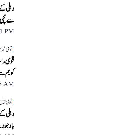
سے مچی 
11 PM
قومی خبری
کو بم سے
26 AM
قومی خبری
باوجود ب