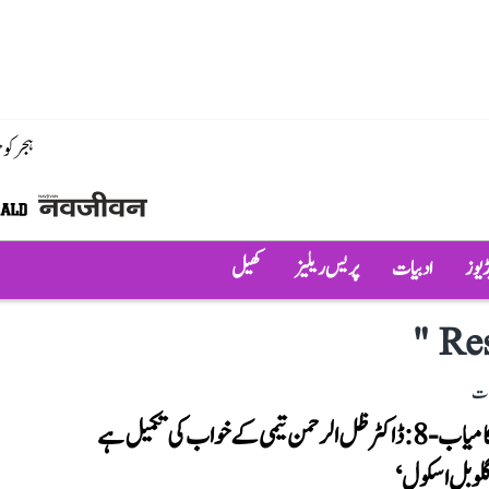
ہجر کو
ڈیوز
ادبیات
پریس ریلیز
کھیل
"
Res
لات
ہم ہیں کامیاب-8: ڈاکٹر ظل الرحمن تیمی کے خواب کی تکمیل ہے
لوبل اسکول‘