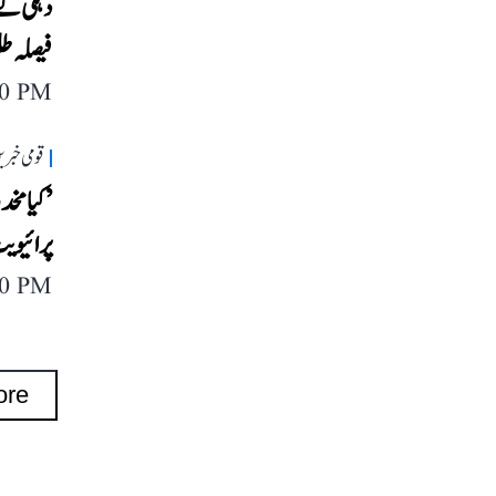
دہلی کے
فیصلہ طل
40 PM
قومی خبری
’کیا مخ
پرائیویٹ
40 PM
ore