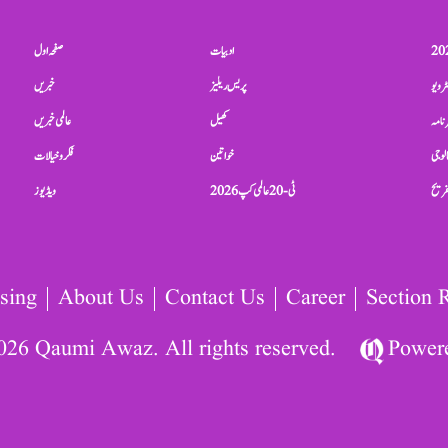
ادبیات
صفحہ اول
ٹرویو
پریس ریلیز
خبریں
نامہ
کھیل
عالمی خبریں
الوجی
خواتین
فکر و خیالات
تفریح
ٹی-20 عالمی کپ 2026
ویڈیوز
sing
About Us
Contact Us
Career
Section 
026 Qaumi Awaz. All rights reserved.
Power