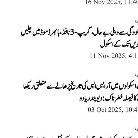
16 Nov 2025, 11:
ں
فضائی آلودگی سے دہلی بے حال، گریپ-3 نافذ، ہائبرڈ موڈ میں چلیں
ویں تک کے اسکول
11 Nov 2025, 4:
ں
 اسکولوں میں آر ایس ایس کی تاریخ پڑھانے سے متعلق ریکھا
ا فیصلہ خطرناک: دیویندر یادو
03 Oct 2025, 10:
ں