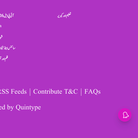
تعلیم اور کیریر
آئی پی ایل 2026
ان
شہر
سائنس اینڈ ٹیکن
فلم اور 
RSS Feeds
Contribute T&C
FAQs
ed by
Quintype