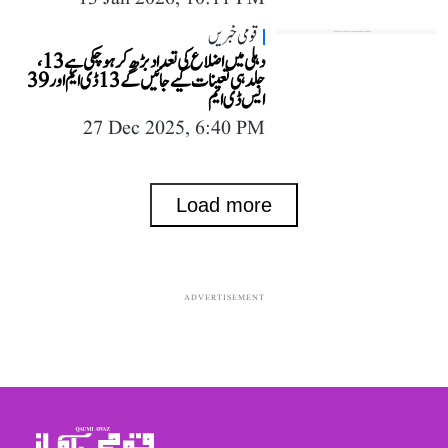
قومی خبریں
دہلی میں اضلاع کی تعداد بڑھ کر ہو چکی ہے 13،
جلد ہی تعینات کیے جائیں گے 13 ڈی ایم اور 39
ایس ڈی ایم
27 Dec 2025, 6:40 PM
Load more
ADVERTISEMENT