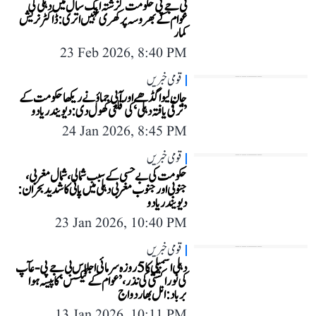
بی جے پی حکومت گزشتہ ایک سال میں دہلی کی
عوام کے بھروسہ پر کھری نہیں اتری: ڈاکٹر نریش
کمار
23 Feb 2026, 8:40 PM
قومی خبریں
جان لیوا گڈھے اور آبی جماؤ نے ریکھا حکومت کے
’ترقی یافتہ دہلی‘ کی قلعی کھول دی: دیویندر یادو
24 Jan 2026, 8:45 PM
قومی خبریں
حکومت کی بے حسی کے سبب شمالی، شمال مغربی،
جنوبی اور جنوب مغربی دہلی میں پانی کا شدید بحران:
دیویندر یادو
23 Jan 2026, 10:40 PM
قومی خبریں
دہلی اسمبلی کا 5 روزہ سرمائی اجلاس بی جے پی-عآپ
کی نورا کشتی کی نذر، ’عوام کے ٹیکس‘ کا پیسہ ہوا
برباد: انل بھاردواج
13 Jan 2026, 10:11 PM