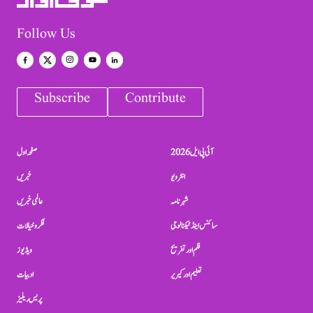
Follow Us
Subscribe
Contribute
آئی پی ایل 2026
صفحہ اول
انٹرویو
خبریں
شہرنامہ
عالمی خبریں
سائنس اینڈ ٹیکنالوجی
فکر و خیالات
فلم اور تفریح
ویڈیوز
تعلیم اور کیریر
ادبیات
پریس ریلیز