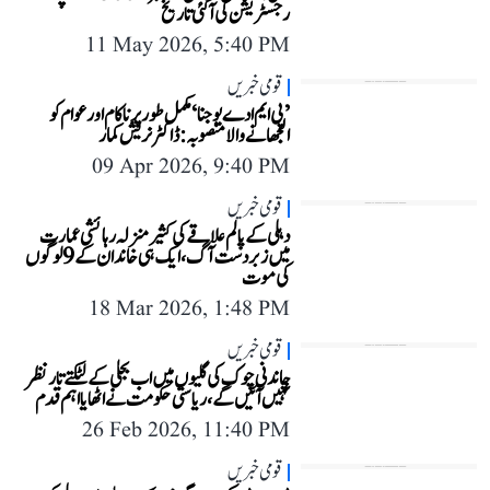
رجسٹریشن کی آ گئی تاریخ
11 May 2026, 5:40 PM
قومی خبریں
’پی ایم ادے یوجنا‘ مکمل طور پر ناکام اور عوام کو
الجھانے والا منصوبہ: ڈاکٹر نریش کمار
09 Apr 2026, 9:40 PM
قومی خبریں
دہلی کے پالم علاقے کی کثیر منزلہ رہائشی عمارت
میں زبردست آگ، ایک ہی خاندان کے 9 لوگوں
کی موت
18 Mar 2026, 1:48 PM
قومی خبریں
چاندنی چوک کی گلیوں میں اب بجلی کے لٹکتے تار نظر
نہیں آئیں گے، ریاستی حکومت نے اٹھایا اہم قدم
26 Feb 2026, 11:40 PM
قومی خبریں