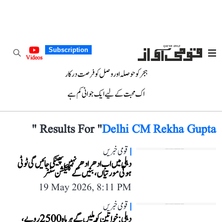
Subscription
Videos
ہجر کو حوصلہ اور وصل کو فرصت درکار
اک محبت کے لیے ایک جوانی کم ہے
"
Results For "
Delhi CM Rekha Gupta
قومی خبریں
دہلی میں اب ادھر ادھر نہیں پھینکی جائیں گی ٹوٹی
ہوئی مورتیاں، بنیں گے کلیکشن سنٹر
19 May 2026, 8:11 PM
قومی خبریں
دہلی: خواتین کو ملیں گے ہر ماہ 2500 روپے،