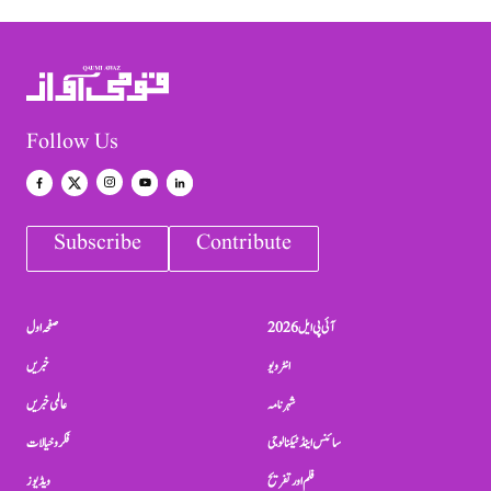
Follow Us
Subscribe
Contribute
آئی پی ایل 2026
صفحہ اول
انٹرویو
خبریں
شہرنامہ
عالمی خبریں
سائنس اینڈ ٹیکنالوجی
فکر و خیالات
فلم اور تفریح
ویڈیوز