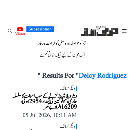
Subscription
Videos
ہجر کو حوصلہ اور وصل کو فرصت درکار
اک محبت کے لیے ایک جوانی کم ہے
"
Results For "
Delcy Rodríguez
دیگر ممالک
وینزویلا میں زلزلے کے سبب اموات کا سلسلہ
جاری، مہلوکین کی تعداد 2954 ہوئی،
16209 افراد بے گھر
05 Jul 2026, 10:11 AM
دیگر ممالک