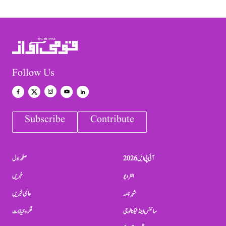
Follow Us
Subscribe
Contribute
آئی پی ایل 2026
صفحہ اول
انٹرویو
خبریں
شہرنامہ
عالمی خبریں
سائنس اینڈ ٹیکنالوجی
فکر و خیالات