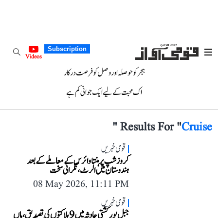
Subscription
Videos
ہجر کو حوصلہ اور وصل کو فرصت درکار
اک محبت کے لیے ایک جوانی کم ہے
"
Results For "
Cruise
قومی خبریں
کروز شپ پر ہنتا وائرس کے معاملے کے بعد
ہندوستان میں الرٹ، نگرانی سخت
08 May 2026, 11:11 PM
قومی خبریں
جبل پور کشتی حادثہ میں 9 ہلاکتوں کی تصدیق، ماں