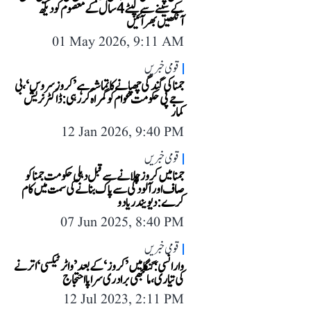
کے سینے سے لپٹے 4 سال کے معصوم کو دیکھ
آنکھیں بھر آئیں
01 May 2026, 9:11 AM
قومی خبریں
جمنا کی گندگی چھپانے کا تماشہ ہے ’کروز سروس‘، بی
جے پی حکومت عوام کو گمراہ کر رہی: ڈاکٹر نریش
کمار
12 Jan 2026, 9:40 PM
قومی خبریں
جمنا میں کروز چلانے سے قبل دہلی حکومت جمنا کو
صاف اور آلودگی سے پاک بنانے کی سمت میں کام
کرے: دیویندر یادو
07 Jun 2025, 8:40 PM
قومی خبریں
وارانسی: گنگا میں ’کروز‘ کے بعد ’واٹر ٹیکسی‘ اترنے
کی تیاری، مانجھی برادری سراپا احتجاج
12 Jul 2023, 2:11 PM