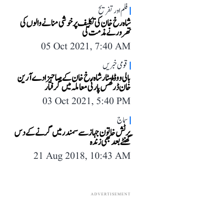
فلم اور تفریح
شاہ رخ خان کی تکلیف پر خوشی منانے والوں کی
تھرور نے مذمت کی
05 Oct 2021, 7:40 AM
قومی خبریں
بالی ووڈ اسٹار شاہ رخ خان کے صاحبزادے آرین
خان ڈرگس پارٹی معاملہ میں گرفتار
03 Oct 2021, 5:40 PM
سماج
برٹش خاتون جہاز سے سمندر میں گرنے کے دس
گھنٹے بعد بھی زندہ
21 Aug 2018, 10:43 AM
ADVERTISEMENT