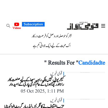
Subscription
Videos
ہجر کو حوصلہ اور وصل کو فرصت درکار
اک محبت کے لیے ایک جوانی کم ہے
"
Results For "
Candidadte
قومی خبریں
کیجریوال نہیں بلکہ راجیہ سبھا کے لیے صنعت کار
راجندر گپتا ہوں گے عام آدمی پارٹی کے امیدوار
05 Oct 2025, 1:11 PM
قومی خبریں
حزب اختلاف نے کانگریس لیڈر مارگریٹ الوا کو بنایا