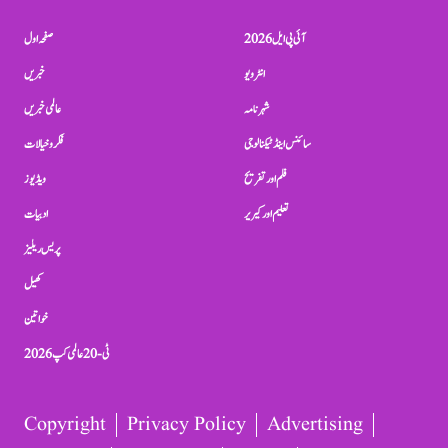
آئی پی ایل 2026
صفحہ اول
انٹرویو
خبریں
شہرنامہ
عالمی خبریں
سائنس اینڈ ٹیکنالوجی
فکر و خیالات
فلم اور تفریح
ویڈیوز
تعلیم اور کیریر
ادبیات
پریس ریلیز
کھیل
خواتین
ٹی-20 عالمی کپ 2026
Copyright
Privacy Policy
Advertising