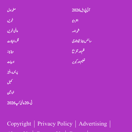
آئی پی ایل 2026
صفحہ اول
انٹرویو
خبریں
شہرنامہ
عالمی خبریں
سائنس اینڈ ٹیکنالوجی
فکر و خیالات
فلم اور تفریح
ویڈیوز
تعلیم اور کیریر
ادبیات
پریس ریلیز
کھیل
خواتین
ٹی-20 عالمی کپ 2026
Copyright
Privacy Policy
Advertising