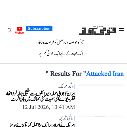
Subscription
Videos
ہجر کو حوصلہ اور وصل کو فرصت درکار
اک محبت کے لیے ایک جوانی کم ہے
"
Results For "
Attacked Iran
دیگر ممالک
ایران کا جوابی حملہ، میزائلوں سے خلیجی خطہ لرز اٹھا،
قطر-یو اے ای سمیت کئی ممالک میں ہائی الرٹ
12 Jul 2026, 10:41 AM
عالمی خبریں
امریکہ نے ایران پر ایک بڑا حملہ کیا،آبنائے ہرمز