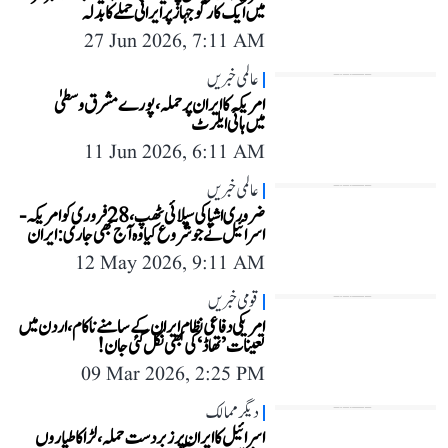
میں ایک کارگو جہاز پر ایرانی حملے کا بدلہ
27 Jun 2026, 7:11 AM
عالمی خبریں
امریکہ کا ایران پر حملہ، پورے مشرق وسطیٰ
میں ہائی ایلرٹ
11 Jun 2026, 6:11 AM
عالمی خبریں
ضروری اشیا کی سپلائی ٹھپ، 28 فروری کو امریکہ-
اسرائیل نے جو شروع کیا وہ آج بھی جاری: ایران
12 May 2026, 9:11 AM
قومی خبریں
امریکی دفاعی نظام ایران کے سامنے ناکام، اردن میں
تعینات ’تھاڈ‘ کی بھی نکل گئی جان!
09 Mar 2026, 2:25 PM
دیگر ممالک
اسرائیل کا ایران پرزبردست حملہ، لڑاکا طیاروں