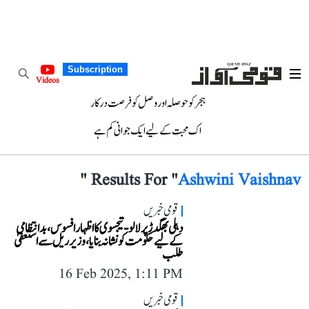
Subscription
Videos
ہجر کو حوصلہ اور وصل کو فرصت درکار
اک محبت کے لیے ایک جوانی کم ہے
"
Results For "
Ashwini Vaishnav
قومی خبریں
دہلی بھگدڑ پر لالو-تیجسوی کا اظہار افسوس، بدانتظامی
کے لیے حکومت کو نشانہ بنایا، وزیر ریل سے استعفیٰ
طلب
16 Feb 2025, 1:11 PM
قومی خبریں