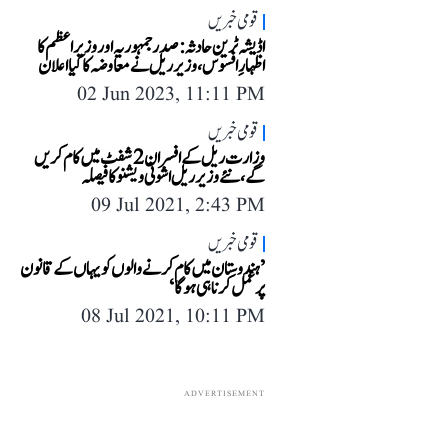
قومی خبریں
اڈیشہ ٹرین حادثہ: صدر جمہوریہ اور وزیر اعظم کا
اظہارِ افسوس، وزیر ریل نے معاوضہ کا کیا اعلان
02 Jun 2023, 11:11 PM
قومی خبریں
وزارت ریل کے افسران 2 شفٹ میں کام کریں
گے، نئے وزیر ریل اشونی ویشنو کا فیصلہ
09 Jul 2021, 2:43 PM
قومی خبریں
’ہندوستان میں کام کرنے والوں کو یہاں کے قانون
پر عمل کرنا ہی ہوگا‘
08 Jul 2021, 10:11 PM
ADVERTISEMENT