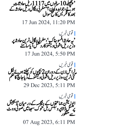
’پچھلے 10 سالوں میں 1117 ریل حادثات
ہوئے، جوابدہ کون؟‘ مغربی بنگال ریل حادثہ کے
بعد کانگریس کا تلخ سوال
17 Jun 2024, 11:20 PM
قومی خبریں
’یہ حادثہ افسوسناک‘، مغربی بنگال ٹرین حادثہ پر
وزیر ریل اشونی ویشنو کا رد عمل آیا سامنے
17 Jun 2024, 5:50 PM
قومی خبریں
ٹرائل رَن کے دوران 2 بچیوں کو کچلتے ہوئے نکل
گئی ٹرین، وزیر ریل اشونی ویشنو نے دیا جانچ کا حکم
29 Dec 2023, 5:11 PM
قومی خبریں
اپوزیشن جماعتوں کے ہنگامہ کے درمیان ’ڈیجیٹل
پرسنل ڈاٹا پروٹیکشن بل‘ لوک سبھا میں صوتی ووٹ
سے منظور
07 Aug 2023, 6:11 PM