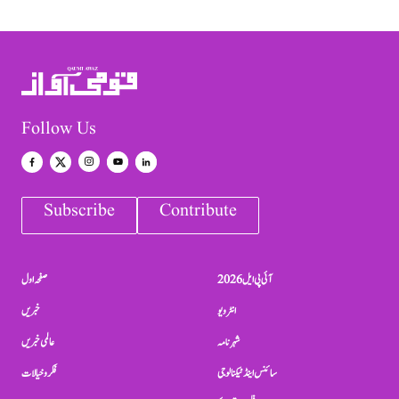
Follow Us
Subscribe
Contribute
آئی پی ایل 2026
صفحہ اول
انٹرویو
خبریں
شہرنامہ
عالمی خبریں
سائنس اینڈ ٹیکنالوجی
فکر و خیالات