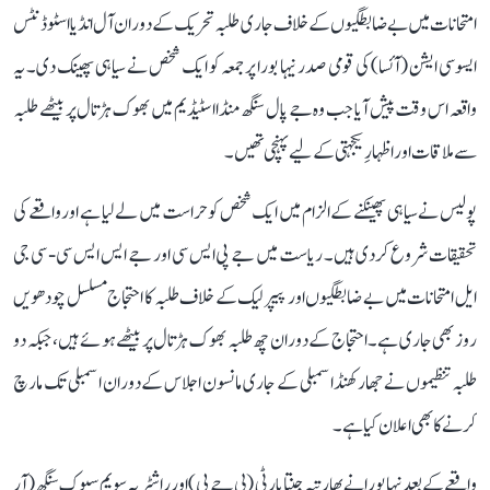
امتحانات میں بے ضابطگیوں کے خلاف جاری طلبہ تحریک کے دوران آل انڈیا اسٹوڈنٹس
ایسوسی ایشن (آئسا) کی قومی صدر نیہا بورا پر جمعہ کو ایک شخص نے سیاہی پھینک دی۔ یہ
واقعہ اس وقت پیش آیا جب وہ جے پال سنگھ منڈا اسٹیڈیم میں بھوک ہڑتال پر بیٹھے طلبہ
سے ملاقات اور اظہارِ یکجہتی کے لیے پہنچی تھیں۔
پولیس نے سیاہی پھینکنے کے الزام میں ایک شخص کو حراست میں لے لیا ہے اور واقعے کی
تحقیقات شروع کر دی ہیں۔ ریاست میں جے پی ایس سی اور جے ایس ایس سی - سی جی
ایل امتحانات میں بے ضابطگیوں اور پیپر لیک کے خلاف طلبہ کا احتجاج مسلسل چودھویں
روز بھی جاری ہے۔ احتجاج کے دوران چھ طلبہ بھوک ہڑتال پر بیٹھے ہوئے ہیں، جبکہ دو
طلبہ تنظیموں نے جھارکھنڈ اسمبلی کے جاری مانسون اجلاس کے دوران اسمبلی تک مارچ
کرنے کا بھی اعلان کیا ہے۔
واقعے کے بعد نیہا بورا نے بھارتیہ جنتا پارٹی (بی جے پی) اور راشٹریہ سویم سیوک سنگھ (آر