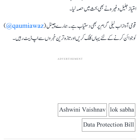
امتیاز جلیل وغیرہ نے بھی بحث میں حصہ لیا۔
قومی آواز اب ٹیلی گرام پر بھی دستیاب ہے۔ ہمارے چینل (
qaumiawaz@
)
کو جوائن کرنے کے لئے یہاں کلک کریں اور تازہ ترین خبروں سے اپ ڈیٹ رہیں۔
ADVERTISEMENT
Ashwini Vaishnav
lok sabha
Data Protection Bill