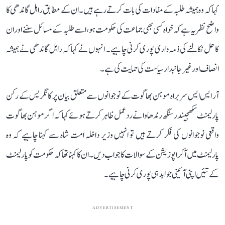
کہا کہ وہ ہمیشہ طلبہ کے مفادات کی بات کرتے رہے ہیں۔ ان کے مطابق راہل گاندھی کا
واضح نظریہ ہے کہ خواہ کسی بھی جماعت کی حکومت ہو، اسے طلبہ کے مسائل سننے اور ان
کا حل نکالنے کی ذمہ داری پوری کرنی چاہیے۔ انہوں نے کہا کہ راہل گاندھی نے ہمیشہ
انصاف اور غیر جانبدار سیاست کی حمایت کی ہے۔
آر ایس ایس سربراہ موہن بھاگوت کے نوجوانوں سے متعلق بیان پر کانگریس کے رکن
پارلیمنٹ سکھجیندر سنگھ رندھاوا نے ردعمل ظاہر کرتے ہوئے کہا کہ اگر موہن بھاگوت
واقعی نوجوانوں کی فکر کرتے ہیں تو انہیں وزیر داخلہ امت شاہ سے کہنا چاہیے کہ وہ
پارلیمنٹ میں آکر اپوزیشن کے سوالات کا جواب دیں۔ ان کا کہنا تھا کہ حکومت کو پارلیمنٹ
کے تئیں اپنی آئینی جوابدہی پوری کرنی چاہیے۔
ADVERTISEMENT