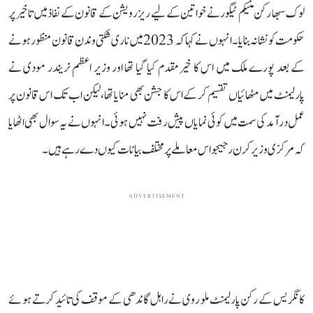
لوک سبھا رکن منیکم ٹیگور نے خواتین کے لیے ریزرویشن کے قانون کے نفاذ میں تاخیر پر
حکومت کو نشانہ بنایا۔ انہوں نے کہا کہ 2023 میں ناری شکتی وندن قانون منظور ہونے
کے بعد پورے ملک میں اس کا خیرمقدم کیا گیا تھا اور وزیر اعظم نریندر مودی نے
پارلیمنٹ میں مٹھائیاں تقسیم کر کے اس کا جشن بھی منایا تھا، لیکن اب تک اس قانون پر
عمل درآمد کی سمت میں کوئی نمایاں پیش رفت نہیں ہوئی۔ انہوں نے یہ سوال بھی اٹھایا
کہ مرکزی وزیر کرن رجیجو اس معاملے پر مختلف بیانات کیوں دے رہے ہیں۔
ADVERTISEMENT
کانگریس کے رکن پارلیمنٹ ملو روی نے راہل گاندھی کے موقف کی تائید کرتے ہوئے