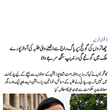
قومی خبریں
چھاتروں کی گونج: پریاگ راج سے اٹھنے والی طلبہ کی آواز پورے
ملک میں گونجے گی، رندیپ سنگھ سرجے والا
کانگریس نے کہا کہ وزیر داخلہ امت شاہ اپوزیشن کے سوالوں سے بچنے کے لیے پارلیمنٹ
میں نہیں آ رہے۔ پارٹی نے طلبہ کے مسائل، خواتین ریزرویشن، نیٹ پیپر لیک اور دیگر
معاملات پر حکومت سے جوابدہی کا مطالبہ کیا