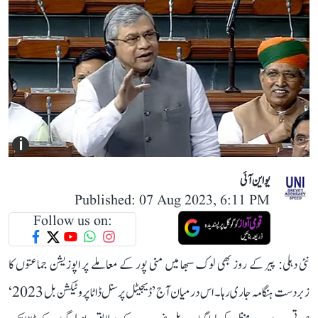
i
یو این آئی
Published: 07 Aug 2023, 6:11 PM
Follow us on:
نئی دہلی: پیر کے روز بھی لوک سبھا میں منی پور کے معاملے پر اپوزیشن جماعتوں کا
زبردست ہنگامہ جاری رہا۔ اس درمیان آج ’ڈیجیٹل پرسنل ڈاٹا پروٹیکشن بل 2023‘