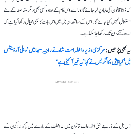
کہ ڈاٹا قانون کی بنیاد پر لیا جائے گا اور اسے اس کام کے علاوہ کسی بھی دیگر مقاصد کے لئے
استعمال نہیں کیا جائے گا۔ اس کے ساتھ ہی بل میں اس بات کا بھی خیال رکھا گیا ہے کہ
اسے کتنے دن تک رکھا جا سکتا ہے۔
یہ بھی پڑھیں :
مرکزی وزیر داخلہ امت شاہ نے راجیہ سبھا میں ’دہلی آرڈیننس
بل‘ کیا پیش، کانگریس نے کہا ’یہ غیر آئینی ہے‘
ADVERTISEMENT
اس بل کے ذریعے حق اطلاعات قانون میں مداخلت کے بارے میں کچھ اراکین کے