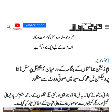
Subscription
Videos
ہجر کو حوصلہ اور وصل کو فرصت درکار
اک محبت کے لیے ایک جوانی کم ہے
قومی خبریں
اپوزیشن جماعتوں کے ہنگامہ کے درمیان ’ڈیجیٹل پرسنل ڈاٹا
پروٹیکشن بل‘ لوک سبھا میں صوتی ووٹ سے منظور
اشونی ویشنو نے کہا کہ یہ بل 39 وزارتوں اور کئی دیگر محکموں کے ساتھ مشترکہ پارلیمانی
کمیٹی اور دیگر کمیٹیوں سے موصول ہونے والی تجاویز کے مطابق تیار کیا گیا ہے۔