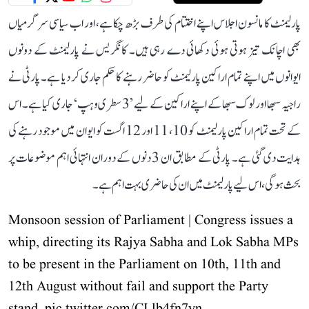
پارلیمنٹ کا مانسون اجلاس اپنے اختتام کی طرف بڑھ چکا ہے، اور اب سیاسی سرگرمیاں
بھی اچانک تیز ہوتی ہوئی دکھائی دے رہی ہیں۔ کانگریس نے پارلیمنٹ کے دونوں
ایوانوں میں اپنے تمام اراکین پارلیمنٹ کو حاضر رہنے کا حکم جاری کر دیا ہے۔ پارٹی نے
راجیہ سبھا اور لوک سبھا کے اپنے اراکین کے لیے ’3 سطری وہپ‘ جاری کیا ہے۔ اس
کے تحت تمام اراکین پارلیمنٹ کو 10، 11 اور 12 اگست کو ایوان میں موجود رہنے کی
ہدایت دی گئی ہے۔ پارٹی کے مطابق ان 3 دنوں کے دوران انتہائی اہم موضوعات پر
بحث ہوگی، اس لیے پارلیمنٹ میں ان کی حاضری بہت اہم ہے۔
Monsoon session of Parliament | Congress issues a
whip, directing its Rajya Sabha and Lok Sabha MPs
to be present in the Parliament on 10th, 11th and
12th August without fail and support the Party