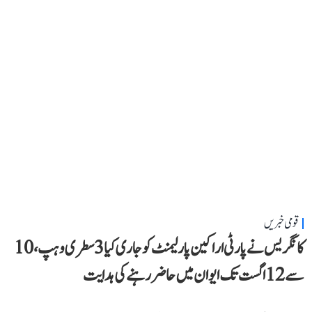
قومی خبریں
کانگریس نے پارٹی اراکین پارلیمنٹ کو جاری کیا 3 سطری وہپ، 10
سے 12 اگست تک ایوان میں حاضر رہنے کی ہدایت