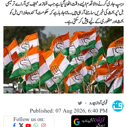
وہپ جاری کرنے والا قدم ایسے وقت اٹھایا گیا ہے جب متنازعہ ’ایف سی آر اے ترمیمی
بل‘ پر بحث کی خبریں سامنے آ رہی ہیں۔ مانا جا رہا ہے کہ حکومت آئندہ ہفتہ اس بل کو
بحث اور منظوری کے لیے پیش کر سکتی ہے۔
قومی آواز بیورو
Published: 07 Aug 2026, 6:40 PM
Follow us on: