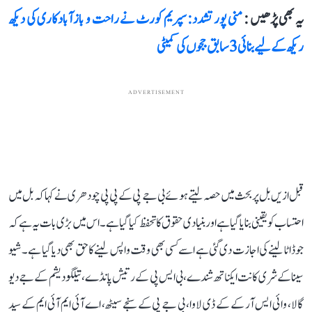
یہ بھی پڑھیں :
منی پور تشدد: سپریم کورٹ نے راحت و بازآبادکاری کی دیکھ
ریکھ کے لیے بنائی 3 سابق ججوں کی کمیٹی
ADVERTISEMENT
قبل ازیں بل پر بحث میں حصہ لیتے ہوئے بی جے پی کے پی پی چودھری نے کہا کہ بل میں
احتساب کو یقینی بنایا گیا ہے اور بنیادی حقوق کا تحفظ کیا گیا ہے۔ اس میں بڑی بات یہ ہے کہ
جو ڈاٹا لینے کی اجازت دی گئی ہے اسے کسی بھی وقت واپس لینے کا حق بھی دیا گیا ہے۔ شیو
سینا کے شری کانت ایکناتھ شندے، بی ایس پی کے رتیش پانڈے، تیلگو دیشم کے جے دیو
گالا، وائی ایس آر کے کے ڈی لاوا، بی جے پی کے سنجے سیٹھ، اے آئی ایم آئی ایم کے سید