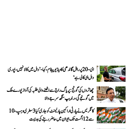
ای-20 پر راہل گاندھی کا ویڈیو پیغام، کہا- ’دال میں کالا نہیں، پوری
دال ہی کالی ہے‘
چھاتروں کی گونج: پریاگ راج سے اٹھنے والی طلبہ کی آواز پورے ملک
میں گونجے گی، رندیپ سنگھ سرجے والا
کانگریس نے پارٹی اراکین پارلیمنٹ کو جاری کیا 3 سطری وہپ، 10
سے 12 اگست تک ایوان میں حاضر رہنے کی ہدایت