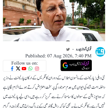
قومی آواز بیورو
Published: 07 Aug 2026, 7:40 PM
Follow us on:
نئی دہلی: پارلیمنٹ کے مانسون اجلاس کے دوران کانگریس کے ارکان پارلیمنٹ نے وزیر
داخلہ امت شاہ کی ایوان میں عدم موجودگی پر سخت اعتراض کرتے ہوئے الزام لگایا ہے
کہ وہ اپوزیشن کے سوالوں کا سامنا کرنے سے گریز کر رہے ہیں، اسی لیے پارلیمنٹ میں
نہیں آ رہے۔ کانگریس نے یہ بھی کہا کہ راہل گاندھی کے پریاگ راج میں مجوزہ پروگرام