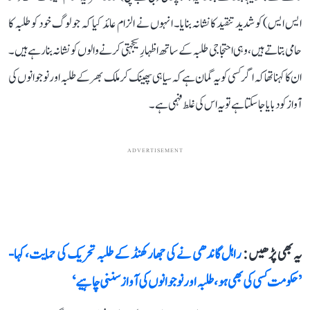
ایس ایس) کو شدید تنقید کا نشانہ بنایا۔ انہوں نے الزام عائد کیا کہ جو لوگ خود کو طلبہ کا
حامی بتاتے ہیں، وہی احتجاجی طلبہ کے ساتھ اظہارِ یکجہتی کرنے والوں کو نشانہ بنا رہے ہیں۔
ان کا کہنا تھا کہ اگر کسی کو یہ گمان ہے کہ سیاہی پھینک کر ملک بھر کے طلبہ اور نوجوانوں کی
آواز کو دبایا جا سکتا ہے تو یہ اس کی غلط فہمی ہے۔
ADVERTISEMENT
یہ بھی پڑھیں :
راہل گاندھی نے کی جھارکھنڈ کے طلبہ تحریک کی حمایت، کہا-
’حکومت کسی کی بھی ہو، طلبہ اور نوجوانوں کی آواز سننی چاہیے‘