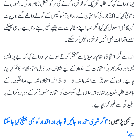
نیہا بورا نے کہا کہ طلبہ تحریک کو خوفزدہ کرنے کی ہر کوشش ناکام ہوگی۔ انہوں نے
دعویٰ کیا کہ 20 جولائی کو احتجاج کے دوران آنسو گیس کے گولے داغے گئے اور پیلٹ
گن کا بھی استعمال کیا گیا، مگر طلبہ اپنے مطالبات سے پیچھے نہیں ہٹے، اس لیے سیاہی پھینکنے
جیسے اقدامات بھی انہیں خوفزدہ نہیں کر سکتے۔
اس سے قبل احتجاجی مقام پر میڈیا سے گفتگو کرتے ہوئے نیہا بورا نے کہا کہ جے پی ایس
یس اور دیگر بھرتی امتحانات کے انعقاد کے لیے شفاف اور قابلِ اعتماد نظام قائم کیا جانا
چاہیے۔ ان کے مطابق سے ایس ایس سی - سی جی ایل امتحان میں بے ضابطگیوں کے
باعث طلبہ شدید پریشان ہیں، اس لیے حکومت کو امتحان منسوخ کرکے دوبارہ کرانے پر
سنجیدگی سے غور کرنا چاہیے۔
یہ بھی پڑھیں :
’اگر شہری متحد ہو جائیں تو جابرانہ اقتدار کو بھی چیلنج کیا جا سکتا
ہے‘