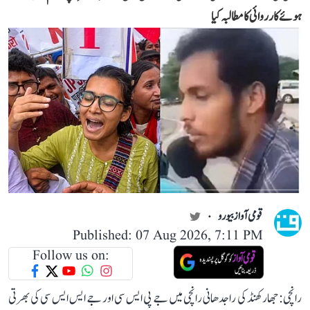
ہوئے کارروائی کا مطالبہ کیا
قومی آواز بیورو
Published: 07 Aug 2026, 7:11 PM
Follow us on:
رانچی: جھارکھنڈ کی راجدھانی رانچی میں جے پی ایس سی اور جے ایس ایس سی کی بھرتی