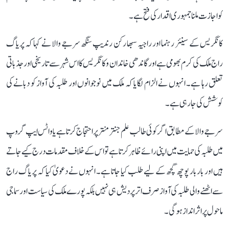
کو اجازت ملنا جمہوری اقدار کی فتح ہے۔
کانگریس کے سینئر رہنما اور راجیہ سبھا رکن رندیپ سنگھ سرجے والا نے کہا کہ پریاگ
راج ملک کی کرم بھومی ہے اور گاندھی خاندان و کانگریس کا اس شہر سے تاریخی اور جذباتی
تعلق رہا ہے۔ انہوں نے الزام لگایا کہ ملک میں نوجوانوں اور طلبہ کی آواز کو دبانے کی
کوشش کی جا رہی ہے۔
سرجے والا کے مطابق اگر کوئی طالب علم جنتر منتر پر احتجاج کرتا ہے یا واٹس ایپ گروپ
میں طلبہ کی حمایت میں اپنی رائے ظاہر کرتا ہے تو اس کے خلاف مقدمات درج کیے جاتے
ہیں اور بار بار پوچھ گچھ کے لیے طلب کیا جاتا ہے۔ انہوں نے دعویٰ کیا کہ پریاگ راج
سے اٹھنے والی طلبہ کی آواز صرف اتر پردیش ہی نہیں بلکہ پورے ملک کی سیاست اور سماجی
ماحول پر اثر انداز ہوگی۔