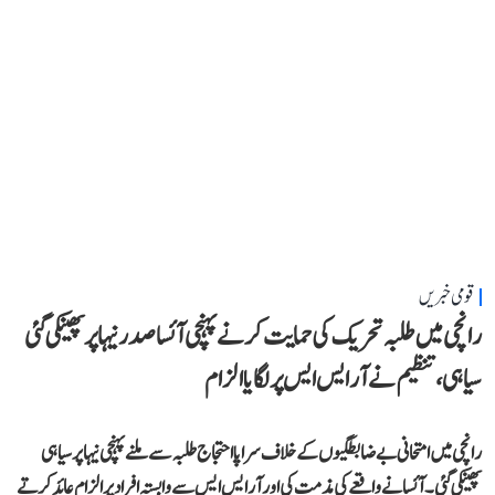
قومی خبریں
رانچی میں طلبہ تحریک کی حمایت کرنے پہنچی آئسا صدر نیہا پر پھینکی گئی
سیاہی، تنظیم نے آر ایس ایس پر لگایا الزام
رانچی میں امتحانی بے ضابطگیوں کے خلاف سراپا احتجاج طلبہ سے ملنے پہنچی نیہا پر سیاہی
پھینکی گئی۔ آئسا نے واقعے کی مذمت کی اور آر ایس ایس سے وابستہ افراد پر الزام عائد کرتے