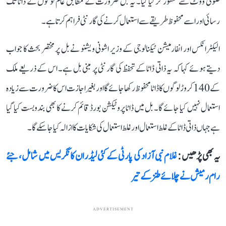
صوتی ووٹ سے منظور کر لیا گیا۔ یہ بل ضرورت کے مطابق عام لوگوں کے ڈاٹا تک
رسائی اور اسے محفوظ طریقے سے استعمال کرنے کی گارنٹی فراہم کرتا ہے۔
الیکٹرانکس اور انفارمیشن ٹیکنالوجی کے وزیر اشونی ویشنو نے بل پر مختصر بحث کا جواب
دیتے ہوئے کہا کہ یہ ذاتی ڈاٹا کے تحفظ کی گارنٹی پر مبنی بل ہے۔ اس کے ذریعے ملک
کے 140 کروڑ لوگوں کا ڈاٹا محفوظ رکھا جائے گا اور بغیر اجازت اس کا ضرورت سے زیادہ
استعمال نہیں کیا جائے گا۔ بل میں ڈاٹا پروٹیکشن بورڈ قائم کرنے کا بھی بندوبست کیا گیا
ہے جہاں ذاتی ڈاٹا کے غلط استعمال اور غلط استعمال کی شکایات کا ازالہ کیا جا سکے گا۔
یہ بھی پڑھیں :
غلام نبی آزاد کی پارٹی کے کئی لیڈران کانگریس میں شامل، جئے
رام رمیش نے چلائے طنز کے تیر
ADVERTISEMENT