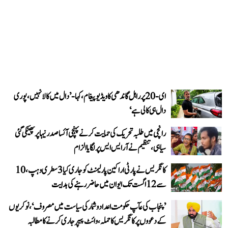
ای-20 پر راہل گاندھی کا ویڈیو پیغام، کہا- ’دال میں کالا نہیں، پوری
دال ہی کالی ہے‘
رانچی میں طلبہ تحریک کی حمایت کرنے پہنچی آئسا صدر نیہا پر پھینکی گئی
سیاہی، تنظیم نے آر ایس ایس پر لگایا الزام
کانگریس نے پارٹی اراکین پارلیمنٹ کو جاری کیا 3 سطری وہپ، 10
سے 12 اگست تک ایوان میں حاضر رہنے کی ہدایت
’پنجاب کی عآپ حکومت اعداد و شمار کی سیاست میں مصروف‘، نوکریوں
کے دعووں پر کانگریس کا حملہ، وائٹ پیپر جاری کرنے کا مطالبہ