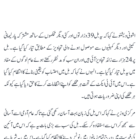
اشونی ویشنو نے کہا کہ یہ بل 39 وزارتوں اور کئی دیگر محکموں کے ساتھ مشترکہ پارلیمانی
کمیٹی اور دیگر کمیٹیوں سے موصول ہونے والی تجاویز کے مطابق تیار کیا گیا ہے۔ بل
پر 24 ہزار سے زائد تجاویز آئی ہیں اور ان سب کو مدنظر رکھتے ہوئے عام لوگوں کے مفاد
میں یہ بل تیار کیا گیا ہے۔ انہوں نے کہا کہ بل میں احتساب کو یقینی بنانے کا انتظام کیا گیا
ہے۔ اس میں آئی ٹی ایکٹ کے تحت ہر محکمے کو اپنے انتظامات کرنے کا حق دیا گیا ہے کیونکہ
ہر محکمے کی اپنی ضروریات ہوتی ہیں۔
مرکزی وزیر نے کہا کہ اس بل کی زبان بہت آسان رکھی گئی ہے تاکہ عام آدمی اسے آسانی
سے سمجھ کر اس سے استفادہ کر سکے۔ بل کی سب سے بڑی بات یہ ہے کہ اس میں آئین
کی فہرست میں درج تمام زبانوں میں نوٹس دینے کا انتظام کیا گیا ہے۔ اس میں یہ شرط ہے