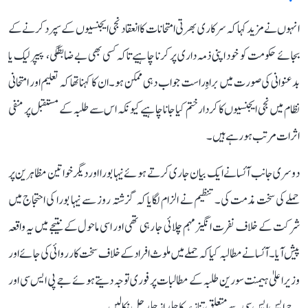
انہوں نے مزید کہا کہ سرکاری بھرتی امتحانات کا انعقاد نجی ایجنسیوں کے سپرد کرنے کے
بجائے حکومت کو خود اپنی ذمہ داری پر کرنا چاہیے تاکہ کسی بھی بے ضابطگی، پیپر لیک یا
بدعنوانی کی صورت میں براہِ راست جواب دہی ممکن ہو۔ ان کا کہنا تھا کہ تعلیم اور امتحانی
نظام میں نجی ایجنسیوں کا کردار ختم کیا جانا چاہیے کیونکہ اس سے طلبہ کے مستقبل پر منفی
اثرات مرتب ہو رہے ہیں۔
دوسری جانب آئسا نے ایک بیان جاری کرتے ہوئے نیہا بورا اور دیگر خواتین مظاہرین پر
حملے کی سخت مذمت کی۔ تنظیم نے الزام لگایا کہ گزشتہ روز سے نیہا بورا کی احتجاج میں
شرکت کے خلاف نفرت انگیز مہم چلائی جا رہی تھی اور اسی ماحول کے نتیجے میں یہ واقعہ
پیش آیا۔ آئسا نے مطالبہ کیا کہ حملے میں ملوث افراد کے خلاف سخت کارروائی کی جائے اور
وزیر اعلیٰ ہیمنت سورین طلبہ کے مطالبات پر فوری توجہ دیتے ہوئے جے پی ایس سی اور
جے ایس ایس سی سے متعلق تنازعہ کا جلد از جلد حل نکالیں۔