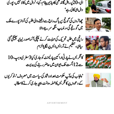
ای-20 پر راہل گاندھی کا ویڈیو پیغام، کہا- ’دال میں کالا نہیں، پوری
دال ہی کالی ہے‘
چھاتروں کی گونج: پریاگ راج سے اٹھنے والی طلبہ کی آواز پورے ملک
میں گونجے گی، رندیپ سنگھ سرجے والا
رانچی میں طلبہ تحریک کی حمایت کرنے پہنچی آئسا صدر نیہا پر پھینکی گئی
سیاہی، تنظیم نے آر ایس ایس پر لگایا الزام
کانگریس نے پارٹی اراکین پارلیمنٹ کو جاری کیا 3 سطری وہپ، 10
سے 12 اگست تک ایوان میں حاضر رہنے کی ہدایت
’پنجاب کی عآپ حکومت اعداد و شمار کی سیاست میں مصروف‘، نوکریوں
کے دعووں پر کانگریس کا حملہ، وائٹ پیپر جاری کرنے کا مطالبہ
ADVERTISEMENT