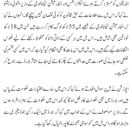
اندیشوں کو مسترد کرتے ہوئے الیکٹرانکس اور انفارمیشن ٹیکنالوجی کے وزیر اشونی ویشنو
نے کہا کہ اس بل سے اطلاعات کے حق قانون کو کوئی نقصان نہیں پہنچے گا۔ انہوں نے کہا
کہ انفارمیشن ٹیکنالوجی کے شعبے میں 55 لاکھ لوگ کام کر رہے ہیں جن میں 18 لاکھ
خواتین بھی شامل ہیں۔ اس بل میں ہر کسی کے ذاتی ڈاٹا کو محفوظ رکھنے کے لیے ٹھوس
انتظامات کیے گئے ہیں۔ اس بل میں اس بات کا بھی انتظام کیا گیا ہے کہ اس میں کسی قسم کی
غلطی ہو جانے کی صورت میں عدالتوں کے چکر کاٹنے کی بجائے متاثر بورڈ سے رجوع کر
سکتا ہے۔
اپوزشن نے بل پر سوال اٹھاتے ہوئے کہا کہ اس میں سارے اختیارات حکومت کے پاس
ہیں اور بورڈ میں بھی حکومت کا دخل ہوگا کیونکہ اس میں حکومت کے نامزد افراد ہوں
گے۔ وزیر موصوف نے اس کے جواب میں کہا کہ بورڈ میں ایک رکن جوڈیشیری سے
وابستہ ہوگا اور اس بل میں کٹو سوامی ججمنٹ کا پورا خیال رکھا گیا ہے۔