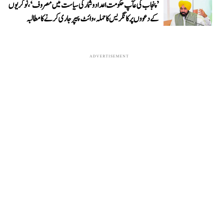
’پنجاب کی عآپ حکومت اعداد و شمار کی سیاست میں مصروف‘، نوکریوں
کے دعووں پر کانگریس کا حملہ، وائٹ پیپر جاری کرنے کا مطالبہ
ADVERTISEMENT