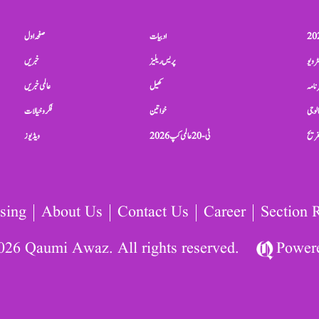
ادبیات
صفحہ اول
ٹرویو
پریس ریلیز
خبریں
نامہ
کھیل
عالمی خبریں
الوجی
خواتین
فکر و خیالات
تفریح
ٹی-20 عالمی کپ 2026
ویڈیوز
sing
About Us
Contact Us
Career
Section 
026 Qaumi Awaz. All rights reserved.
Power