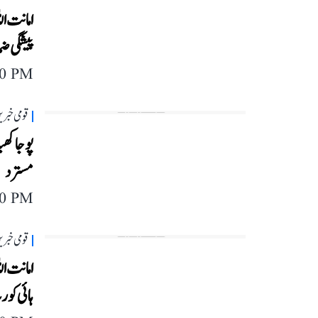
امانت ال
پیشگی ض
40 PM
قومی خبری
پوجا کھی
مسترد
40 PM
قومی خبری
امانت ال
ہائی ک