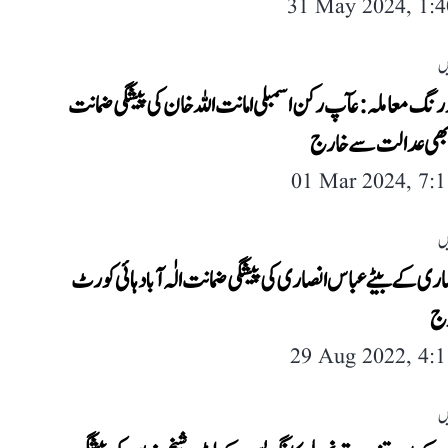
31 May 2024, 1:
ں
رنگ معاملہ: عآپ رکن اسمبلی امانت اللہ خان کی پیشگی ضمانت
ھی عدالت سے خارج
01 Mar 2024, 7:
ں
صاری کے بیٹے عباس انصاری کی پیشگی ضمانت الٰہ آباد ہائی کورٹ
ج
29 Aug 2022, 4:
ں