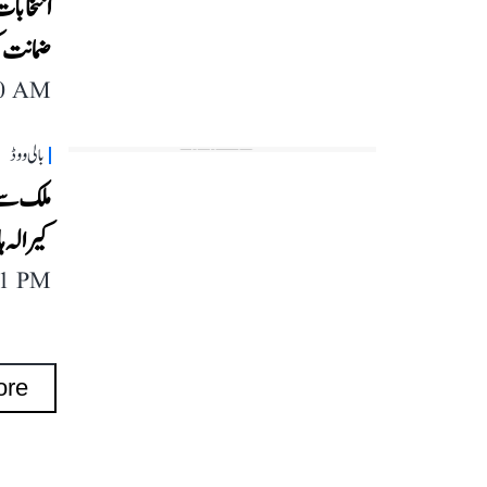
انتخابات
ضمانت 
40 AM
بالی ووڈ
ملک سے 
کیرالہ 
11 PM
ore