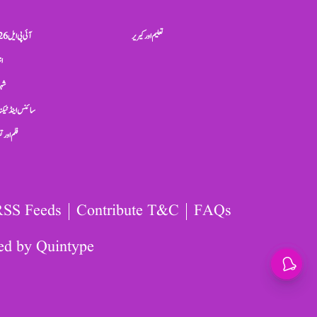
تعلیم اور کیریر
آئی پی ایل 2026
ان
شہر
سائنس اینڈ ٹیکن
فلم اور 
RSS Feeds
Contribute T&C
FAQs
ed by
Quintype