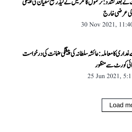
 کے بعد تشدد: ترنمول کانگریس کے لیڈر شیخ سفیان کی پیشگی
کی عرضی خارج
30 Nov 2021, 11:
غداری کا معاملہ: عائشہ سلطانہ کی پیشگی ضمانت کی درخواست
ہائی کورٹ سے منظور
25 Jun 2021, 5:
Load m