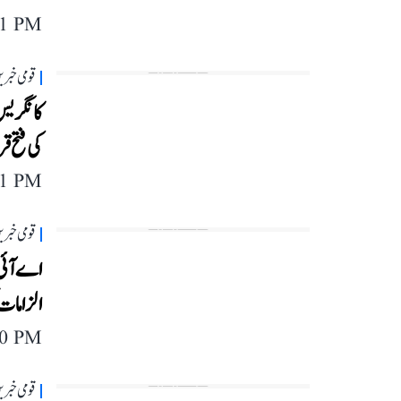
11 PM
قومی خبری
کانگریس
کی فتح قر
11 PM
قومی خبری
اے آئی 
الزامات ک
40 PM
قومی خبری