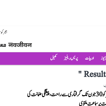
ہجر کو
ڈیوز
ادبیات
پریس ریلیز
کھیل
"
Result
ں
خان سر کو 30 جون تک گرفتاری سے راحت، پیشگی ضمانت کی
 پر سماعت ملتوی