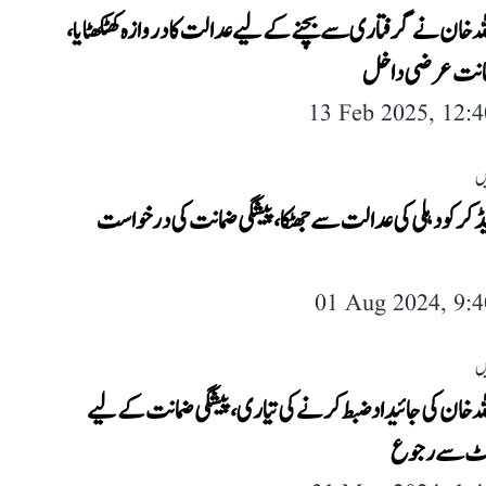
لہ خان نے گرفتاری سے بچنے کے لیے عدالت کا دروازہ کھٹکھٹایا،
مانت عرضی داخل
13 Feb 2025, 12:
ں
ڈکر کو دہلی کی عدالت سے جھٹکا، پیشگی ضمانت کی درخواست
01 Aug 2024, 9:
ں
لہ خان کی جائیداد ضبط کرنے کی تیاری، پیشگی ضمانت کے لیے
ورٹ سے رجوع