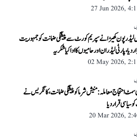
27 Jun 2026, 4:
ں
 لیڈر پون کھیڑا نے سپریم کورٹ سے پیشگی ضمانت کو جمہوریت
ار دیا، پارٹی لیڈران اور حامیوں کا ادا کیا شکریہ
02 May 2026, 2:
ں
سمٹ احتجاج معاملہ: منیش شرما کو پیشگی ضمانت، کانگریس نے
و سیاسی قرار دیا
20 Mar 2026, 2:
ں