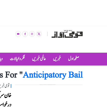
صفحہ اول
خبریں
عالمی خبریں
فکر و خیالات
وی
s For "
Anticipatory Bail
قومی خبری
درخواست