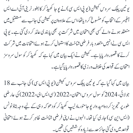
یونین پبلک سروس کمیشن (یو پی ایس سی) نے پوجا کھیڈکر کا بطور ٹرینی آئی اے ایس
آفیسر کے انتخاب کو منسوخ کر دیا تھا، اس کے علاوہ ان پر کمیشن کی جانب سے مستقبل میں
منعقد ہونے والے کسی بھی امتحان میں شرکت پر بھی پابندی عائد کر دی گئی ہے۔ یو پی
ایس سی نے انہیں متعدد بار فرضی شناخت کا استعمال کرتے ہوئے امتحانات میں شرکت
کرنے کا قصوروار پایا ہے۔ کمیشن نے ایک بیان میں کہا ہے کہ کھیڈکر کو سول سروسز
امتحان کے قواعد کی خلاف ورزی کا قصوروار پایا گیا ہے۔
بیان میں کہا گیا ہے کہ یونین پبلک سروس کمیشن (یو پی ایس سی) کی جانب سے 18
جولائی، 2024 کو سول سروس امتحان-2022 (سی ایس ای-2022) کی عارضی
طور پر تجویز کردہ امیدوار پوجا منورما دلیپ کھیڈکر کو دھوکہ دہی کے لیے وجہ بتاؤ نوٹس
(ایس این سی) جاری کیا تھا۔ انہوں نے اپنی فرضی شناخت ظاہر کرتے ہوئے امتحانی
قواعد میں دی گئی جائز حد سے زیادہ کوششیں کی تھیں۔