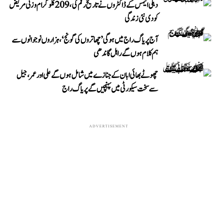
دہلی ایمس کے ڈاکٹروں نے تاریخ رقم کی، 209 کلوگرام وزنی مریض
کو دی نئی زندگی
آج پریاگ راج میں ہوگی ’چھاتروں کی گونج‘، ہزاروں نوجوانوں سے
ہم کلام ہوں گے راہل گاندھی
چھوٹے بھائی ابان کے جنازے میں شامل ہوں گے علی اور عمر، جیل
سے سخت سیکورٹی میں پہنچیں گے پریاگ راج
ADVERTISEMENT