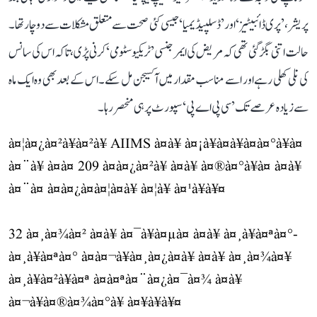
پریشر، ’پری ڈائبیٹیز‘ اور ’ڈسلپیڈیمیا‘ جیسی کئی صحت سے متعلق مشکلات سے دوچار تھا۔
حالت اتنی بگڑ گئی تھی کہ مریض کی ایمرجنسی ’ٹریکیوسٹومی‘ کرنی پڑی، تاکہ اس کی سانس
کی نلی کھلی رہے اور اسے مناسب مقدار میں آکسیجن مل سکے۔ اس کے بعد بھی وہ ایک ماہ
سے زیادہ عرصے تک ’سی پی اے پی‘ سپورٹ پر ہی منحصر رہا۔
à¤¦à¤¿à¤²à¥à¤²à¥ AIIMS à¤à¥ à¤¡à¥à¤à¥à¤à¤°à¥à¤
à¤¨à¥ à¤à¤ 209 à¤à¤¿à¤²à¥ à¤à¥ à¤®à¤°à¥à¤ à¤à¥
à¤¨à¤ à¤à¤¿à¤à¤¦à¤à¥ à¤¦à¥ à¤¹à¥à¥¤
32 à¤¸à¤¾à¤² à¤à¥ à¤¯à¥à¤µà¤ à¤à¥ à¤¸à¥à¤ªà¤°-
à¤¸à¥à¤ªà¤° à¤à¤¬à¥à¤¸à¤¿à¤à¥ à¤à¥ à¤¸à¤¾à¤¥
à¤¸à¥à¤²à¥à¤ª à¤à¤ªà¤¨à¤¿à¤¯à¤¾ à¤à¥
à¤¬à¥à¤®à¤¾à¤°à¥ à¤¥à¥à¥¤