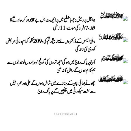
ہماچل پردیش: چمبا ضلع میں پرائیویٹ بس بے قابو ہوکر حادثے کا
شکار، 7 افراد کی موت، 11 زخمی
دہلی ایمس کے ڈاکٹروں نے تاریخ رقم کی، 209 کلوگرام وزنی مریض
کو دی نئی زندگی
آج پریاگ راج میں ہوگی ’چھاتروں کی گونج‘، ہزاروں نوجوانوں سے
ہم کلام ہوں گے راہل گاندھی
چھوٹے بھائی ابان کے جنازے میں شامل ہوں گے علی اور عمر، جیل
سے سخت سیکورٹی میں پہنچیں گے پریاگ راج
ADVERTISEMENT