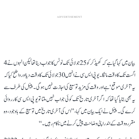
ADVERTISEMENT
بیان میں کہا گیا ہے کہ کھیڈکر کو 25 جولائی تک نوٹس کا جواب دینا تھا لیکن انہوں نے 4
اگست تک کا وقت مانگا۔ یو پی ایس سی نے انہیں 30 جولائی تک کا وقت دیا اور واضح کیا کہ
یہ ’آخری موقع‘ ہے اور وقت کی مزید توسیع کی اجازت نہیں ہوگی۔ پینل کی طرف سے
یہ بھی بتایا گیا تھا کہ اگر آخری تاریخ تک کوئی جواب نہیں ملتا تو یو پی ایس سی کارروائی
کرے گی۔ پینل نے ایک بیان میں کہا، ’’اس کی آخری تاریخ میں توسیع کے باوجود، وہ
مقررہ وقت کے اندر اپنی وضاحت پیش کرنے میں ناکام رہیں۔‘‘