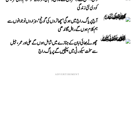
کو دی نئی زندگی
آج پریاگ راج میں ہوگی ’چھاتروں کی گونج‘، ہزاروں نوجوانوں سے
ہم کلام ہوں گے راہل گاندھی
چھوٹے بھائی ابان کے جنازے میں شامل ہوں گے علی اور عمر، جیل
سے سخت سیکورٹی میں پہنچیں گے پریاگ راج
ADVERTISEMENT