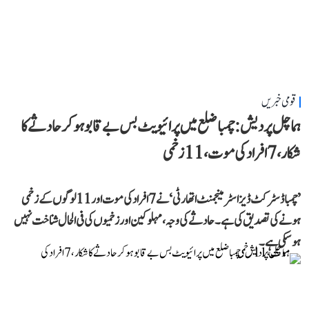
قومی خبریں
ہماچل پردیش: چمبا ضلع میں پرائیویٹ بس بے قابو ہوکر حادثے کا
شکار، 7 افراد کی موت، 11 زخمی
’چمبا ڈسٹرکٹ ڈیزاسٹر مینجمنٹ اتھارٹی‘ نے 7 افراد کی موت اور 11 لوگوں کے زخمی
ہونے کی تصدیق کی ہے۔ حادثے کی وجہ، مہلوکین اور زخمیوں کی فی الحال شناخت نہیں
ہو سکی ہے۔