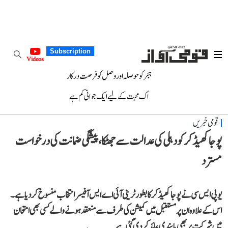
Subscription
Videos
ہجر کو حوصلہ اور وصل کو فرصت درکار
اک محبت کے لیے ایک جوانی کم ہے
قومی خبریں
پوجا کھیڈکر کو دہلی کی عدالت سے جھٹکا، پیشگی ضمانت کی درخواست
مسترد
یو پی ایس سی نے پوجا کھیڈکر کا بطور ٹرینی آئی اے ایس آفیسر انتخاب منسوخ کر دیا ہے۔
اس کے علاوہ ان پر مستقبل میں کمیشن کی طرف سے منعقد ہونے والے کسی بھی امتحان
میں شرکت پر بھی پابندی عائد کر دی گئی ہے