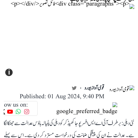
i
قومی آواز بیورو
Published: 01 Aug 2024, 9:40 PM
llow us on:
نئی دہلی: برطرف آئی اے ایس افسر پوجا کھیڈکر کو دہلی کی پٹیالہ ہاؤس عدالت سے جھٹکا لگا
ہے۔ عدالت نے ان کی پیشگی ضمانت کی درخواست مسترد کر دی ہے۔ اس سے پہلے