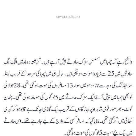
ADVERTISEMENT
واضح رہے کہ چمبا میں مسلسل سڑک حادثے پیش آ رہے ہیں۔ گزشتہ دو ماہ میں الگ الگ
حادثوں میں 25 سے زیادہ اموات ہو چکی ہیں۔ حال ہی میں چمبا کی سرحد کے قریب لینڈ
سلائیڈنگ کی وجہ سے ٹاٹا سومو میں سوار 13 مسافروں کی موت ہو گئی تھی۔ 28جولائی
کو بھی چمبا میں پیش آئے ایک سڑک حادثے میں 5 لوگوں کی موت ہوئی تھی۔ پٹھان
کوٹ-بھرمور قومی شاہراہ پر لہاڑ گاؤں کے قریب ایک گاڑی اچانک بے قابو ہو کر گہری
کھائی میں گر گئی تھی۔ بتایا گیا کہ مسافر کسی کے علاج کے لیے جا رہے تھے۔ اس حادثے
میں ایک بچے سمیت 5 لوگوں کی موت ہو گئی۔