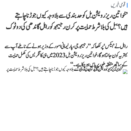
قومی خبریں
’خواتین ریزرویشن بل کو حدبندی سے بلا وجہ کیوں جوڑنا چاہتے
ہیں؟‘ بل کی بلا شرط حمایت پر کرن رجیجو کو راہل گاندھی کی دوٹوک
راہل نے ’ایکس‘ پر لکھا کہ ’’رجیجو جی، پارلیمانی امور کے وزیر ہونے کے ناطے آپ سے
بہتر یہ کون جانتا ہوگا، خواتین ریزرویشن بل 2023 میں ہی کانگریس کی مکمل حمایت
کے ساتھ متفقہ طور پر پاس ہو چکا ہے۔‘‘