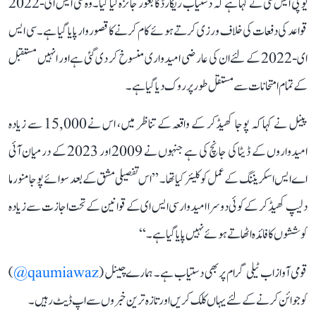
یو پی ایس سی نے کہا ہے کہ دستیاب ریکارڈ کا بغور جائزہ لیا گیا۔ وہ سی ایس ای-2022
قواعد کی دفعات کی خلاف ورزی کرتے ہوئے کام کرنے کا قصوروار پایا گیا ہے۔ سی ایس
ای-2022 کے لئے ان کی عارضی امیدواری منسوخ کر دی گئی ہے اور انہیں مستقبل
کے تمام امتحانات سے مستقل طور پر روک دیا گیا ہے۔
پینل نے کہا کہ پوجا کھیڈکر کے واقعہ کے تناظر میں، اس نے 15,000 سے زیادہ
امیدواروں کے ڈیٹا کی جانچ کی ہے جنہوں نے 2009 اور 2023 کے درمیان آئی
اے ایس اسکریننگ کے عمل کو کلیئر کیا تھا۔ ’’اس تفصیلی مشق کے بعد سوائے پوجا منورما
دلیپ کھیڈکر کے کوئی دوسرا امیدوار سی ایس ای کے قوانین کے تحت اجازت سے زیادہ
کوششوں کا فائدہ اٹھاتے ہوئے نہیں پایا گیا ہے۔‘‘
قومی آواز اب ٹیلی گرام پر بھی دستیاب ہے۔ ہمارے چینل (
qaumiawaz@
)
کو جوائن کرنے کے لئے یہاں کلک کریں اور تازہ ترین خبروں سے اپ ڈیٹ رہیں۔