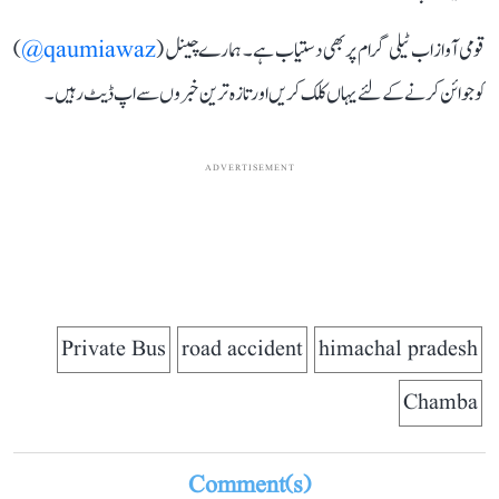
قومی آواز اب ٹیلی گرام پر بھی دستیاب ہے۔ ہمارے چینل (
qaumiawaz@
)
کو جوائن کرنے کے لئے یہاں کلک کریں اور تازہ ترین خبروں سے اپ ڈیٹ رہیں۔
ADVERTISEMENT
Private Bus
road accident
himachal pradesh
Chamba
Comment(s)