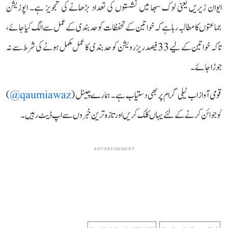
ایوان زیریں یعنی لوک سبھا میں نشستوں کی تعداد بڑھانے کی تجویز ہے۔ اپوزیشن
جماعتوں کا مطالبہ رہا ہے کہ خواتین کے تحفظات کو حد بندی کے عمل سے الگ کیا جائے،
تاکہ خواتین کے لیے 33 فیصد ریزرویشن کو حد بندی کا عمل مکمل ہونے کی شرط سے نہ
جوڑا جائے۔
قومی آواز اب ٹیلی گرام پر بھی دستیاب ہے۔ ہمارے چینل (
qaumiawaz@
)
کو جوائن کرنے کے لئے یہاں کلک کریں اور تازہ ترین خبروں سے اپ ڈیٹ رہیں۔
ADVERTISEMENT