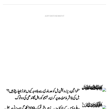
ADVERTISEMENT
’خواتین ریزرویشن بل کو حدبندی سے بلا وجہ کیوں جوڑنا چاہتے ہیں؟‘
بل کی بلا شرط حمایت پر کرن رجیجو کو راہل گاندھی کی دوٹوک
دہلی ایمس کے ڈاکٹروں نے تاریخ رقم کی، 209 کلوگرام وزنی مریض