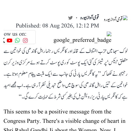
قومی آواز بیورو
Published: 08 Aug 2026, 12:12 PM
llow us on:
لوک سبھا میں حزب اختلاف کے قائد اور کانگریس رہنما راہل گاندھی کی خواتین سے
متعلق ’ایکس‘ پر شیئر کی گئی ایک پوسٹ کو ری پوسٹ کرتے ہوئے مرکزی وزیر کرن
رجیجو نے لکھا کہ ’’یہ کانگریس پارٹی کی جانب سے ایک مثبت پیغام معلوم ہوتا ہے۔
خواتین کے تئیں راہل گاندھی کی سوچ میں واضح تبدیلی نظر آ رہی ہے۔ اب مجھے امید
ہے کہ کانگریس پارٹی ریزرویشن بل کی بغیر کسی شرط کے حمایت کرے گی۔‘‘
This seems to be a positive message from the
Congress Party. There's a visible change of heart in
Shri Rahul Gandhi Ji about the Women. Now, I