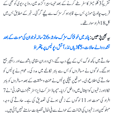
تقریباً 3 کلو میٹر کا سفر طے کرنے کے بعد تیسا-بیرا گڑھ مین روڈ پر دیوی کوٹھی کے
قریب چالوج موڑ پر بس بے قابو ہو کر سڑک سے نیچے گر گئی۔ خبر کے مطابق بس میں
کل 18 افراد سوار تھے۔
یہ بھی پڑھیں :
پٹنہ میں خوفناک سڑک حادثہ، 26 سالہ نوجوان کی موت کے بعد
تشدد والے حالات، 5 گاڑیاں نذر آتش، پولیس پر پتھراؤ
حادثے میں کچھ لوگ بس کے نیچے دب گئے، اسی دوران مقامی باشندے اور راہگیر جمع
ہوگئے۔ لوگوں نے مسافروں کو بس سے باہر نکالنے میں مدد کی۔ عوام نے پولیس کو
حادثے کی اطلاع دی۔ موقع پر پہنچی پولیس نے محنت و مشقت کے بعد مسافروں کو باہر
نکالا اور زخمیوں کو اسپتال میں داخل کرایا۔ ’چمبا ڈسٹرکٹ ڈیزاسٹر مینجمنٹ اتھارٹی‘ نے 7
افراد کی موت اور 11 لوگوں کے زخمی ہونے کی تصدیق کی ہے۔ حادثے کی وجہ،
مہلوکین اور زخمیوں کی شناخت کے حوالے سے فی الحال تفصیلات سامنے نہیں آئی ہیں۔