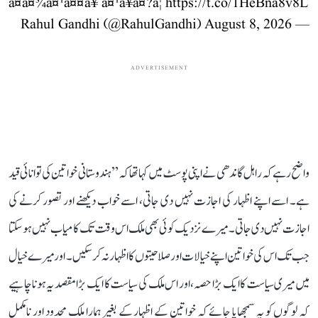
à¤à¤¾à¤¹à¤¤à¥ à¤¹à¥à¤?â¦
https://t.co/1HeBna8v8L
August 8, 2026
— Rahul Gandhi (@RahulGandhi)
ADVERTISEMENT
واضح رہے کہ راہل گاندھی نے اپنی پوسٹ میں کہا تھا کہ ’’ہندوستانی خواتین کی توانائی قید
ہے۔ اسے اپنے اظہار کی اجازت نہیں دی جاتی، اسے خواب دیکھنے اور تصور کرنے کی
اجازت نہیں دی جاتی۔ میرے نزدیک کوئی بھی ملک اس وقت تک کامیاب نہیں ہو سکتا
جب تک اس کی خواتین اپنے خیالات اور صلاحیتوں کا اظہار نہ کر سکیں۔ اور میرے خیال
میں میری سیاست کا ایک بڑا حصہ، اور اس ملک کی سیاست کا ایک بڑا مقصد یہ ہونا چاہیے
کہ لوگوں کو یہ سمجھایا جائے کہ خواتین کے اظہار کے بغیر ہمارا ملک محدود اور نامکمل