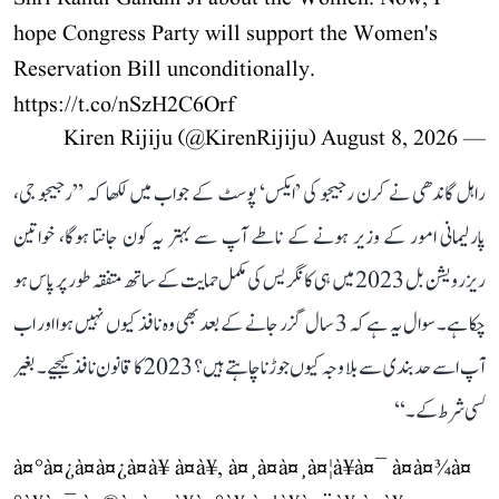
hope Congress Party will support the Women's
Reservation Bill unconditionally.
https://t.co/nSzH2C6Orf
August 8, 2026
— Kiren Rijiju (@KirenRijiju)
راہل گاندھی نے کرن رجیجو کی ’ایکس‘ پوسٹ کے جواب میں لکھا کہ ’’رجیجو جی،
پارلیمانی امور کے وزیر ہونے کے ناطے آپ سے بہتر یہ کون جانتا ہوگا، خواتین
ریزرویشن بل 2023 میں ہی کانگریس کی مکمل حمایت کے ساتھ متفقہ طور پر پاس ہو
چکا ہے۔ سوال یہ ہے کہ 3 سال گزر جانے کے بعد بھی وہ نافذ کیوں نہیں ہوا اور اب
آپ اسے حد بندی سے بلا وجہ کیوں جوڑنا چاہتے ہیں؟ 2023 کا قانون نافذ کیجیے۔ بغیر
کسی شرط کے۔‘‘
à¤°à¤¿à¤à¤¿à¤à¥ à¤à¥, à¤¸à¤à¤¸à¤¦à¥à¤¯ à¤à¤¾à¤