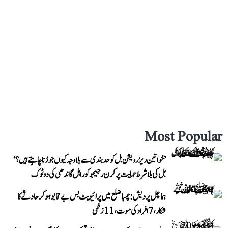
Most Popular
’خواتین ریزرویشن بل کو حدبندی سے بلا وجہ کیوں جوڑنا چاہتے ہیں؟‘
بل کی بلا شرط حمایت پر کرن رجیجو کو راہل گاندھی کی دوٹوک
ہماچل پردیش: چمبا ضلع میں پرائیویٹ بس بے قابو ہوکر حادثے کا
شکار، 7 افراد کی موت، 11 زخمی