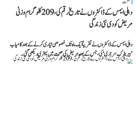
صحت
دہلی ایمس کے ڈاکٹروں نے تاریخ رقم کی، 209 کلوگرام وزنی
مریض کو دی نئی زندگی
دہلی ایمس کے ڈاکٹروں نے تقریباً ایک ماہ تک خصوصی تیاری کرنے کے بعد کامیاب
’بیریٹرک سرجری‘ کی، جس کے بعد مریض کی صحت میں بہتری دیکھی گئی۔