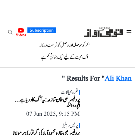
Subscription
Videos
ہجر کو حوصلہ اور وصل کو فرصت درکار
اک محبت کے لیے ایک جوانی کم ہے
"
Results For "
Ali Khan
فکر و خیالات
پروفیسر علی خان تنازعہ: یہ آگ کا دریا ہے...
اپوروانند
07 Jun 2025, 9:15 PM
پریس ریلیز
پروفیسر علی خان محمود آباد کی گرفتاری پر مولانا