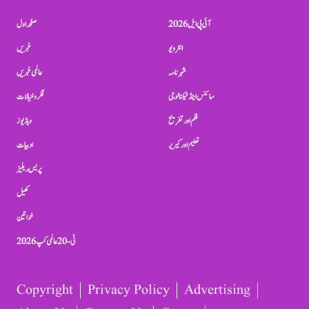
آئی پی ایل 2026
صفحہ اول
انٹرویو
خبریں
شہرنامہ
عالمی خبریں
سائنس اینڈ ٹیکنالوجی
فکر و خیالات
فلم اور تفریح
ویڈیوز
تعلیم اور کیریر
ادبیات
پریس ریلیز
کھیل
خواتین
ٹی-20 عالمی کپ 2026
Copyright
Privacy Policy
Advertising