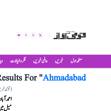
صفحہ اول
خبریں
عالمی خبریں
فکر و خیالات
وی
esults For "
Ahmadabad
قومی خبری
میل میں 