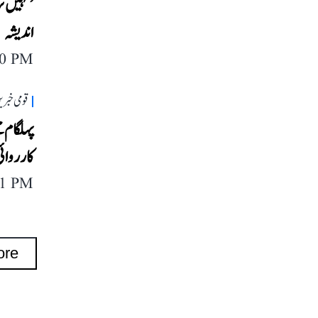
’کہیں ترک
اندیشہ
40 PM
قومی خبری
پہلگام 
کارروائی، 1000 سے زائد بنگلہ دیشی 
11 PM
ore