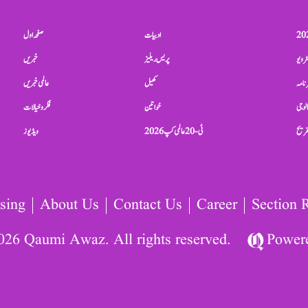
ادبیات
صفحہ اول
ٹرویو
پریس ریلیز
خبریں
نامہ
کھیل
عالمی خبریں
الوجی
خواتین
فکر و خیالات
تفریح
ٹی-20 عالمی کپ 2026
ویڈیوز
sing
About Us
Contact Us
Career
Section 
026 Qaumi Awaz. All rights reserved.
Power