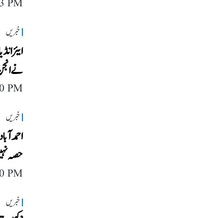
23 PM
خبریں
ایئر انڈ
نے انجن 
40 PM
خبریں
احمدآباد
حصہ نہی
40 PM
خبریں