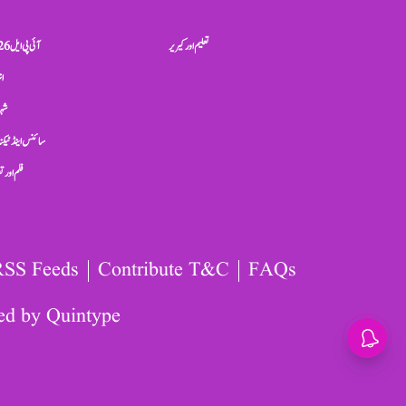
تعلیم اور کیریر
آئی پی ایل 2026
ان
شہر
سائنس اینڈ ٹیکن
فلم اور 
RSS Feeds
Contribute T&C
FAQs
ed by
Quintype