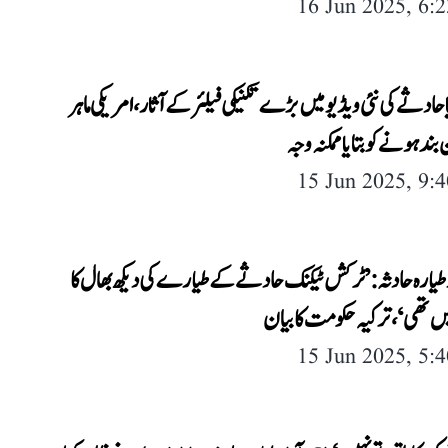
16 Jun 2025, 6:
یا حادثے کی نئی ویڈیو میں بڑے تکنیکی فیلئر کے آثار، امریکی ماہر
بند ہونے کو بتایا ممکنہ وجہ
15 Jun 2025, 9:
 طیارہ حادثہ: ’ٹرکش ٹیکنک حادثے کے طیارے کی دیکھ بھال کا
ں تھی‘، ترکیہ حکومت کا بیان
15 Jun 2025, 5: