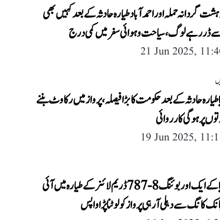
ہشت گردانہ حملہ اور احمد آباد طیارہ حادثہ کے بعد کہیں بھی
 ڈر رہے لوگ، سیاحت و ہوائی سفر میں کمی درج
21 Jun 2025, 11:
ں
یا طیارہ حادثہ کے بعد حکومت کا بڑا فیصلہ، پرواز میں رکاوٹ بننے
رتوں پر ہوگی کارروائی
19 Jun 2025, 11:
ایئر انڈیا کے ایک اور بوئنگ 8-787 ڈریم لائنر کے طیارہ میں آئی
انک کانگ سے دہلی آ رہی پرواز کو لوٹنا پڑا واپس