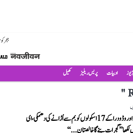
ہجر کو
ڈیوز
ادبیات
پریس ریلیز
کھیل
"
R
ں
احمد آباد اور وڈودرا کے 17 اسکولوں کو بم سے اُڑانے کی دھمکی، ای
لکھا ’’گجرات بنے گا خالصتان...‘‘