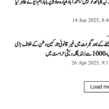
یہ کا ہاتھ تو نہیں‘، احمد آباد طیارہ حادثہ پر بابا رام دیو نے ظاہر کیا
14 Jun 2025, 8:
ں
حملے کے بعد گجرات میں غیر قانونی تارکین وطن کے خلاف بڑی
حراست میں
26 Apr 2025, 9:
Load m