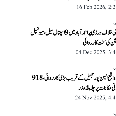
16 Feb 2026, 2:
ں
قوانین کی خلاف ورزی پر احمد آباد میں 9 اسپتال سیل، میونسپل
شن کی سخت کارروائی
04 Dec 2025, 3:
ں
احمد آباد واقع ایسن پور جھیل کے قریب بڑی کارروائی، 918
ی مکانات پر چلا بلڈوزر
24 Nov 2025, 4:
ں