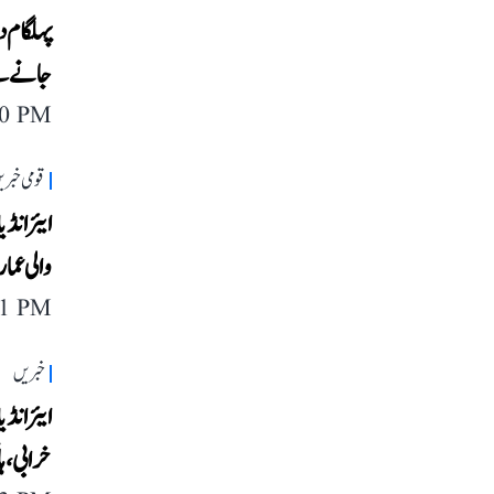
پہلگام د
جانے سے
40 PM
قومی خبری
ایئر انڈ
والی عما
11 PM
خبریں
خرابی، ہ