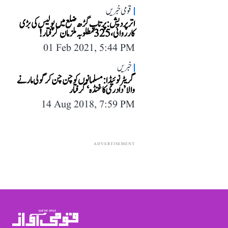
قومی خبریں
اتر پردیش: پرتاپ گڑھ ضلع میں پولیس کی بڑی
کارروائی، 325 مطلوبہ ملزمان گرفتار!
01 Feb 2021, 5:44 PM
خبریں
گریٹر نوئیڈا: مسلمانوں کو چن چن کر گولی مارنے
والا ’دادری کا غنڈہ‘ گرفتار
14 Aug 2018, 7:59 PM
ADVERTISEMENT