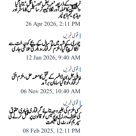
ٹرمپ کے ذریعہ ’مریض‘ اور ’پاگل‘ بتایا گیا
واشنگٹن کا حملہ آور نکلا کمپیوٹر سائنس کا ماسٹر اور
ویڈیو گیم ڈیولپر
26 Apr 2026, 2:11 PM
قومی خبریں
چوری کے شبہ میں 7 سال کے بچے کو درخت سے
لٹکا کر پیٹا گیا، ملزم گرفتار، دیگر کی تلاشی جاری
12 Jan 2026, 9:40 AM
قومی خبریں
دہلی جل بورڈ افسر کے قتل کا معمہ حل، ملزم بنٹی
گرفتار، لوٹا گیا سامان برآمد
06 Nov 2025, 10:40 AM
قومی خبریں
کسی ملزم کی بغیر وجہ بتائے گرفتاری بنیادی حقوق
کی خلاف ورزی، پولیس کو قانون پر عمل کرنے کی
سپریم کورٹ کی نصیحت
08 Feb 2025, 12:11 PM