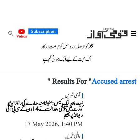
Subscription
Videos
ہجر کو حوصلہ اور وصل کو فرصت درکار
اک محبت کے لیے ایک جوانی کم ہے
"
Results For "
Accused arrest
قومی خبریں
نیٹ پیپر لیک کیس: منیشا مندھارے کی راؤز ایونیو
کورٹ میں پیشی، عدالت نے 14 دن کے سی بی آئی
ریمانڈ پر بھیجا
17 May 2026, 1:40 PM
عالمی خبریں