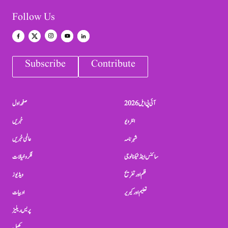
Follow Us
Subscribe
Contribute
آئی پی ایل 2026
صفحہ اول
انٹرویو
خبریں
شہرنامہ
عالمی خبریں
سائنس اینڈ ٹیکنالوجی
فکر و خیالات
فلم اور تفریح
ویڈیوز
تعلیم اور کیریر
ادبیات
پریس ریلیز