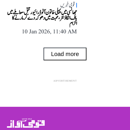
قومی خبریں
جھانسی میں پہلی خاتون آٹو ڈرائیور قتل معاملے میں
ہاف انکاؤنٹر، محبت میں دھوکہ دے کر مارنے کا
الزام
10 Jan 2026, 11:40 AM
Load more
ADVERTISEMENT