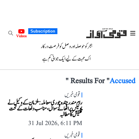
Subscription
Videos
ہجر کو حوصلہ اور وصل کو فرصت درکار
اک محبت کے لیے ایک جوانی کم ہے
"
Results For "
Accused
قومی خبریں
رام مندر چندہ چوری معاملہ: ملزمان کے وکیل نے
پولیس پر اٹھائے سوال، مناسب دفعات کے تحت
تفتیش کا مطالبہ
31 Jul 2026, 6:11 PM
قومی خبریں