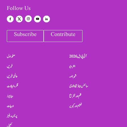
Follow Us
Subscribe
Contribute
آئی پی ایل 2026
صفحہ اول
انٹرویو
خبریں
شہرنامہ
عالمی خبریں
سائنس اینڈ ٹیکنالوجی
فکر و خیالات
فلم اور تفریح
ویڈیوز
تعلیم اور کیریر
ادبیات
پریس ریلیز
کھیل