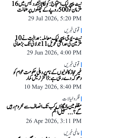
نیٹ پیپر لیک احتجاج: کولکاتا تشدد کیس میں 16
ملزمان کو 500 روپے کے مچلکوں پر ضمانت
29 Jul 2026, 5:20 PM
قومی خبریں
نیٹ-یو جی پیپر لیک معاملہ: عدالت نے 10
ملزمین کی عدالتی تحویل 11 جولائی تک بڑھائی
29 Jun 2026, 4:00 PM
قومی خبریں
غیر مجاز کالونیوں کے نام پر دہلی حکومت عوام کو
دھوکہ دے رہی ہے: ڈاکٹر نریش کمار
10 May 2026, 8:40 PM
فکر و خیالات
مظلومین مالیگاؤں کب تک انصاف سے محروم رہیں
گے؟...سہیل انجم
26 Apr 2026, 3:11 PM
عالمی خبریں