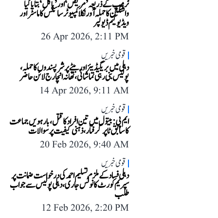
ٹرمپ کے ذریعہ ’مریض‘ اور ’پاگل‘ بتایا گیا
واشنگٹن کا حملہ آور نکلا کمپیوٹر سائنس کا ماسٹر اور
ویڈیو گیم ڈیولپر
26 Apr 2026, 2:11 PM
قومی خبریں
دہلی میں بریگیڈیئر اور بیٹے پر شرپسندوں کا حملہ،
پولیس بنی رہی تماشائی، تھانہ انچارج لائن حاضر
14 Apr 2026, 9:11 AM
قومی خبریں
ایم پی: بیتول میں تین افراد کا قتل، بارہویں جماعت
کا سابق ٹاپر گرفتار، ذہنی کیفیت پر سوالات
20 Feb 2026, 9:40 AM
قومی خبریں
دہلی فساد کے ملزم تسلیم احمد کی درخواست ضمانت پر
سپریم کورٹ کا نوٹس جاری، دہلی پولیس سے جواب
طلب
12 Feb 2026, 2:20 PM