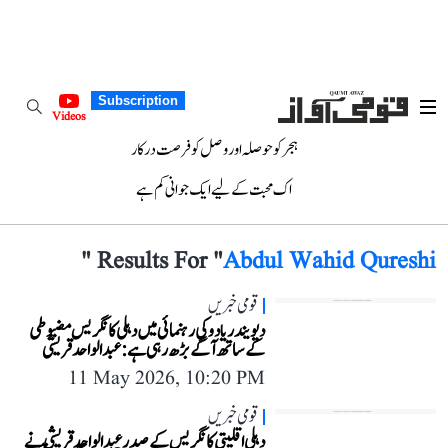
Subscription
Videos
ہجر کو حوصلہ اور وصل کو فرصت درکار
اک محبت کے لیے ایک جوانی کم ہے
"
Results For "
Abdul Wahid Qureshi
قومی خبریں
دیویندر یادو کی رہنمائی میں دہلی کانگریس مضبوطی
کے ساتھ آگے بڑھ رہی ہے: عبد الواحد قریشی
11 May 2026, 10:20 PM
قومی خبریں
دہلی اقلیتی کانگریس کے صدر عبدالواحد قریشی نے