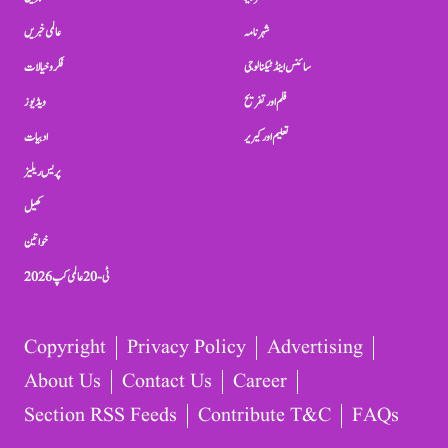
شہرنامہ
عالمی خبریں
سائنس اینڈ ٹیکنالوجی
فکر و خیالات
فلم اور تفریح
ویڈیوز
تعلیم اور کیریر
ادبیات
پریس ریلیز
کھیل
خواتین
ٹی-20 عالمی کپ 2026
Copyright
Privacy Policy
Advertising
About Us
Contact Us
Career
Section RSS Feeds
Contribute T&C
FAQs