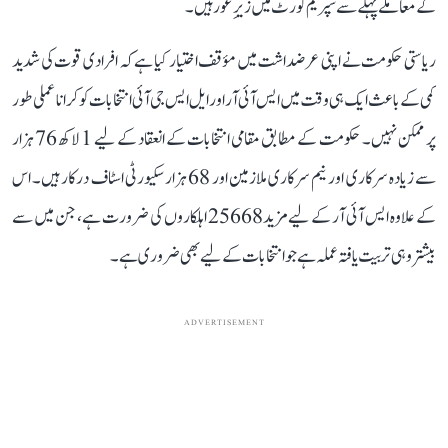
کے معاملے پہلے سے سپریم کورٹ میں زیرِ غور ہیں۔
ریاستی حکومت نے اپنی عرضداشت میں مؤقف اختیار کیا ہے کہ افرادی قوت کی شدید
کمی کے باعث ایک ہی وقت میں ایس آئی آر اور ایل ایس جی آئی انتخابات کو کرانا عملی طور
پر ممکن نہیں۔ حکومت کے مطابق مقامی انتخابات کے انعقاد کے لیے 1 لاکھ 76 ہزار
سے زیادہ سرکاری اور نیم سرکاری ملازمین اور 68 ہزار سکیورٹی اسٹاف درکار ہیں۔ اس
کے علاوہ ایس آئی آر کے لیے مزید 25668 اہلکاروں کی ضرورت ہے، جن میں سے
بیشتر وہی تربیت یافتہ عملہ ہے جو انتخابات کے لیے بھی ضروری ہے۔
ADVERTISEMENT