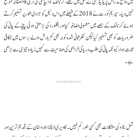
میں واقع مدراس پریذیڈنسی کے حق میں تھے، کرناٹک کو آبپاشی کی ترقی کا منصفانہ موقع
نہیں دیا۔ سپریم کورٹ نے 2018 کے فیصلے میں اس دلیل کو جزوی طور پر تسلیم کرتے
ہوئے کرناٹک کے حصے میں معمولی اضافہ کیا اور بنگلورو کی بڑھتی ہوئی پینے کے پانی کی
ضروریات کو بھی تسلیم کیا لیکن نظرثانی شدہ کوٹہ بھی کم بارش والے برسوں میں ناکافی
ثابت ہوا، کیونکہ پانی کی طلب دریا کی فراہمی کی صلاحیت سے کہیں زیادہ تیزی سے بڑھی
ہے۔
ADVERTISEMENT
تمل ناڈو کی مشکلات بھی کسی طور کم نہیں۔ کاویری ڈیلٹا ہندوستان کے قدیم ترین اور