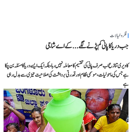
فکر و خیالات
جب دریا کا پانی کم پڑنے لگے...کے اے شاجی
کاویری تنازع اب صرف پانی کی تقسیم کا معاملہ نہیں رہا، بلکہ ایک ایسے دریا کا مسئلہ بن چکا
ہے جس کی ماحولیات، موسمی نظام اور قدرتی برداشت کی صلاحیت تیزی سے بدل رہی
ہے