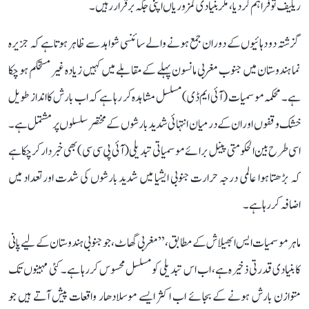
ریلیف تو فراہم کر دیا، مگر بنیادی کمزوریاں اپنی جگہ برقرار رہیں۔
گزشتہ دو دہائیوں کے دوران جمع ہونے والے سائنسی شواہد سے ظاہر ہوتا ہے کہ جزیرہ
نما ہندوستان میں جنوب مغربی مانسون پہلے کے مقابلے میں کہیں زیادہ غیر مستحکم ہو چکا
ہے۔ محکمہ موسمیات (آئی ایم ڈی) مسلسل مشاہدہ کر رہا ہے کہ اب بارش کا انداز طویل
خشک وقفوں اور ان کے درمیان انتہائی شدید بارشوں کے مختصر سلسلوں پر مشتمل ہے۔
اسی طرح بین الحکومتی پینل برائے موسمیاتی تبدیلی (آئی پی سی سی) بھی خبردار کر چکا ہے
کہ بڑھتا ہوا عالمی درجہ حرارت جنوبی ایشیا میں شدید بارشوں کی شدت اور تعداد میں
اضافہ کر رہا ہے۔
ماہر موسمیات ایس ابھیلاش کے مطابق، ’’مغربی گھاٹ، جو جنوبی ہندوستان کے لیے پانی
کا بنیادی قدرتی ذخیرہ ہے، اب اس تبدیلی کو مسلسل محسوس کر رہا ہے۔ کئی مہینوں تک
متوازن بارش ہونے کے بجائے اب اکثر ایسے موسلادھار واقعات پیش آتے ہیں جو