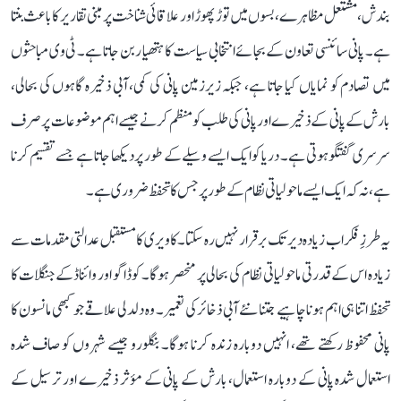
بندش، مشتعل مظاہرے، بسوں میں توڑ پھوڑ اور علاقائی شناخت پر مبنی تقاریر کا باعث بنتا
ہے۔ پانی سائنسی تعاون کے بجائے انتخابی سیاست کا ہتھیار بن جاتا ہے۔ ٹی وی مباحثوں
میں تصادم کو نمایاں کیا جاتا ہے، جبکہ زیرزمین پانی کی کمی، آبی ذخیرہ گاہوں کی بحالی،
بارش کے پانی کے ذخیرے اور پانی کی طلب کو منظم کرنے جیسے اہم موضوعات پر صرف
سرسری گفتگو ہوتی ہے۔ دریا کو ایک ایسے وسیلے کے طور پر دیکھا جاتا ہے جسے تقسیم کرنا
ہے، نہ کہ ایک ایسے ماحولیاتی نظام کے طور پر جس کا تحفظ ضروری ہے۔
یہ طرزِ فکر اب زیادہ دیر تک برقرار نہیں رہ سکتا۔ کاویری کا مستقبل عدالتی مقدمات سے
زیادہ اس کے قدرتی ماحولیاتی نظام کی بحالی پر منحصر ہوگا۔ کوڈاگو اور وائناڈ کے جنگلات کا
تحفظ اتنا ہی اہم ہونا چاہیے جتنا نئے آبی ذخائر کی تعمیر۔ وہ دلدلی علاقے جو کبھی مانسون کا
پانی محفوظ رکھتے تھے، انہیں دوبارہ زندہ کرنا ہوگا۔ بنگلورو جیسے شہروں کو صاف شدہ
استعمال شدہ پانی کے دوبارہ استعمال، بارش کے پانی کے مؤثر ذخیرے اور ترسیل کے