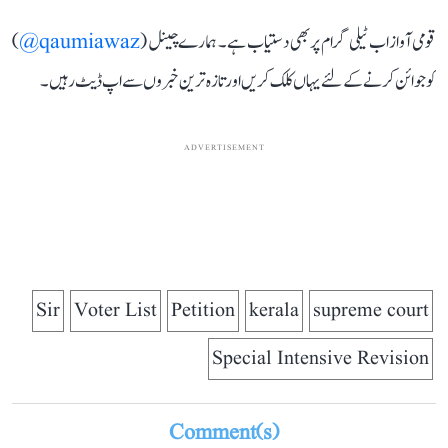
قومی آواز اب ٹیلی گرام پر بھی دستیاب ہے۔ ہمارے چینل (
qaumiawaz@
)
کو جوائن کرنے کے لئے یہاں کلک کریں اور تازہ ترین خبروں سے اپ ڈیٹ رہیں۔
ADVERTISEMENT
Sir
Voter List
Petition
kerala
supreme court
Special Intensive Revision
Comment(s)