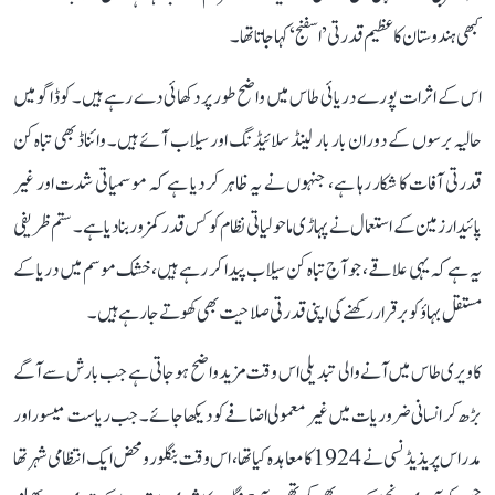
کبھی ہندوستان کا عظیم قدرتی ’اسفنج‘ کہا جاتا تھا۔
اس کے اثرات پورے دریائی طاس میں واضح طور پر دکھائی دے رہے ہیں۔ کوڈاگو میں
حالیہ برسوں کے دوران بار بار لینڈ سلائیڈنگ اور سیلاب آئے ہیں۔ وائناڈ بھی تباہ کن
قدرتی آفات کا شکار رہا ہے، جنہوں نے یہ ظاہر کر دیا ہے کہ موسمیاتی شدت اور غیر
پائیدار زمین کے استعمال نے پہاڑی ماحولیاتی نظام کو کس قدر کمزور بنا دیا ہے۔ ستم ظریفی
یہ ہے کہ یہی علاقے، جو آج تباہ کن سیلاب پیدا کر رہے ہیں، خشک موسم میں دریا کے
مستقل بہاؤ کو برقرار رکھنے کی اپنی قدرتی صلاحیت بھی کھوتے جا رہے ہیں۔
کاویری طاس میں آنے والی تبدیلی اس وقت مزید واضح ہو جاتی ہے جب بارش سے آگے
بڑھ کر انسانی ضروریات میں غیر معمولی اضافے کو دیکھا جائے۔ جب ریاست میسور اور
مدراس پریذیڈنسی نے 1924 کا معاہدہ کیا تھا، اس وقت بنگلورو محض ایک انتظامی شہر تھا