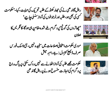
راہل گاندھی نے کی جھارکھنڈ کے طلبہ تحریک کی حمایت، کہا- ’حکومت
کسی کی بھی ہو، طلبہ اور نوجوانوں کی آواز سننی چاہیے‘
’چھاتروں کی گونج‘ پروگرام طے شدہ مقام پر ہی ہوگا، کانگریس کا
اعلان
مودی حکومت امتحانی اصلاحات میں سنجیدہ نہیں، نئی ٹاسک فورس
صرف ڈیمیج کنٹرول: جے رام رمیش
حکومت مجھے طلبہ کی آواز اٹھانے سے نہیں روک سکتی، پریاگ راج
پروگرام کی اجازت منسوخ ہونے پر راہل گاندھی
ADVERTISEMENT