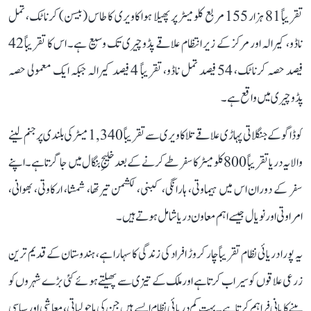
تقریباً 81 ہزار 155 مربع کلومیٹر پر پھیلا ہوا کاویری کا طاس (بیسن) کرناٹک، تمل
ناڈو، کیرالہ اور مرکز کے زیر انتظام علاقے پڈوچیری تک وسیع ہے۔ اس کا تقریباً 42
فیصد حصہ کرناٹک، 54 فیصد تمل ناڈو، تقریباً 4 فیصد کیرالہ جبکہ ایک معمولی حصہ
پڈوچیری میں واقع ہے۔
کوڈاگو کے جنگلاتی پہاڑی علاقے تلاکاویری سے تقریباً 1,340 میٹر کی بلندی پر جنم لینے
والا یہ دریا تقریباً 800 کلومیٹر کا سفر طے کرنے کے بعد خلیجِ بنگال میں جا گرتا ہے۔ اپنے
سفر کے دوران اس میں ہیماوتی، ہارانگی، کبنی، لکشمن تیرتھا، شمشا، ارکاوتی، بھوانی،
امراوتی اور نویال جیسے اہم معاون دریا شامل ہوتے ہیں۔
یہ پورا دریائی نظام تقریباً چار کروڑ افراد کی زندگی کا سہارا ہے، ہندوستان کے قدیم ترین
زرعی علاقوں کو سیراب کرتا ہے اور ملک کے تیزی سے پھیلتے ہوئے کئی بڑے شہروں کو
پینے کا پانی فراہم کرتا ہے۔ بہت کم دریائی نظام ایسے ہیں جن کی ماحولیاتی، معاشی اور سیاسی