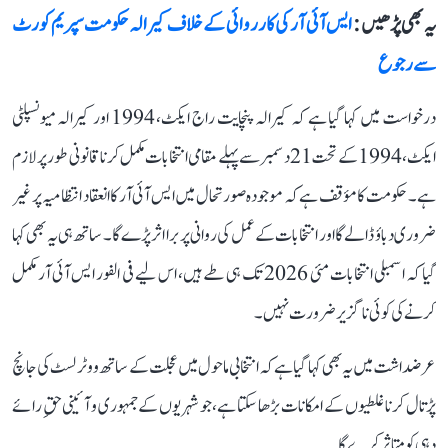
یہ بھی پڑھیں :
ایس آئی آر کی کارروائی کے خلاف کیرالہ حکومت سپریم کورٹ
سے رجوع
درخواست میں کہا گیا ہے کہ کیرالہ پنچایت راج ایکٹ، 1994 اور کیرالہ میونسپلٹی
ایکٹ، 1994 کے تحت 21 دسمبر سے پہلے مقامی انتخابات مکمل کرنا قانونی طور پر لازم
ہے۔ حکومت کا مؤقف ہے کہ موجودہ صورتحال میں ایس آئی آر کا انعقاد انتظامیہ پر غیر
ضروری دباؤ ڈالے گا اور انتخابات کے عمل کی روانی پر برا اثر پڑے گا۔ ساتھ ہی یہ بھی کہا
گیا کہ اسمبلی انتخابات مئی 2026 تک ہی طے ہیں، اس لیے فی الفور ایس آئی آر مکمل
کرنے کی کوئی ناگزیر ضرورت نہیں۔
عرضداشت میں یہ بھی کہا گیا ہے کہ انتخابی ماحول میں عجلت کے ساتھ ووٹر لسٹ کی جانچ
پڑتال کرنا غلطیوں کے امکانات بڑھا سکتا ہے، جو شہریوں کے جمہوری و آئینی حقِ رائے
دہی کو متاثر کرے گا۔