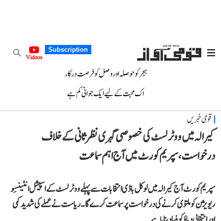
Subscription
Videos
ہجر کو حوصلہ اور وصل کو فرصت درکار
اک محبت کے لیے ایک جوانی کم ہے
قومی خبریں
کیرالہ میں ووٹر لسٹ کی خصوصی گہری نظرثانی کے خلاف
درخواست، سپریم کورٹ میں آج اہم سماعت
سپریم کورٹ آج کیرالہ میں لوکل باڈی انتخابات سے پہلے ووٹر لسٹ کے اسپیشل انٹینسِو
ریویژن کو ملتوی کرنے کی درخواست پر سماعت کرے گا۔ ریاست نے عملے کی شدید کمی
اور انتخابی دباؤ کو بنیاد بنایا ہے