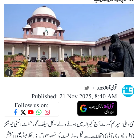
i
قومی آواز بیورو
Published: 21 Nov 2025, 8:40 AM
Follow us on:
نئی دہلی: سپریم کورٹ آج کیرالہ میں ہونے والے لوکل سیلف گورنمنٹ انسٹی ٹیوشنز
(ایل ایس جی آئی) انتخابات سے قبل ووٹر لسٹ کی خصوصی گہری نظرثانی یعنی اسپیشل