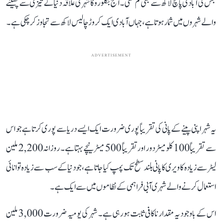
جس کی آبادی پانچ لاکھ سے بھی کم تھی۔ آج بنگلورو کا شہری علاقہ دنیا کے تیزی سے پھیلنے
والے شہروں میں شمار ہوتا ہے، جہاں آبادی ایک کروڑ چالیس لاکھ سے تجاوز کر چکی ہے۔
ADVERTISEMENT
یہ شہر اپنی پینے کے پانی کی تقریباً پوری ضرورت ایک ایسے دریا سے پوری کرتا ہے جو اس
سے تقریباً 100 کلومیٹر دور اور تقریباً 500 میٹر نیچے بہتا ہے۔ روزانہ 2,200 ملین
لیٹر سے زیادہ کاویری کا پانی بلند سطح تک پمپ کیا جاتا ہے، جو دنیا کے سب سے زیادہ توانائی
استعمال کرنے والے شہری آبی فراہمی کے نظاموں میں سے ایک ہے۔
اس کے باوجود یہ مقدار ناکافی ثابت ہو رہی ہے۔ شہر کی یومیہ ضرورت 3,000 ملین