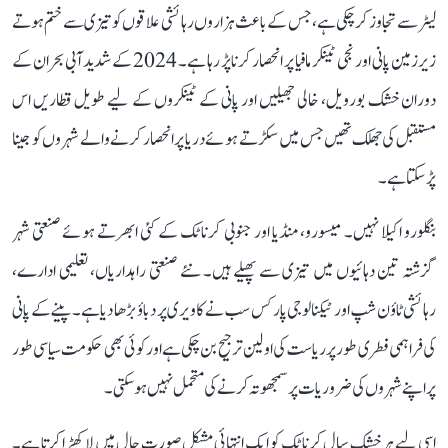
لیٹر سے تجاوز کر چکی ہے، جس کے باعث ہزاروں رہائشی علاقوں کو تیزی سے ختم ہوتے
زیرزمین پانی اور نجی ٹینکر مافیا پر انحصار کرنا پڑ رہا ہے۔ 2024 کے شدید آبی بحران کے
دوران خشک بورویل، خالی جھیلیں اور پانی کے ٹینکروں کے لیے طویل قطاریں اس
مستقبل کی جھلک تھیں جس میں سکڑتے ہوئے دریا پر انحصار کرنے والے شہروں کو جینا
پڑ سکتا ہے۔
بنگلورو اکیلا نہیں۔ میسورو، منڈیا اور جنوبی کرناٹک کے کئی ابھرتے ہوئے صنعتی شہر
گزشتہ تین دہائیوں میں تیزی سے پھیلے ہیں۔ نئے صنعتی راہداریاں، تعلیمی ادارے،
رہائشی ٹاؤن شپ اور ٹیکنالوجی پارکس سب نے کاویری پر دباؤ بڑھا دیا ہے۔ پینے کے پانی
کی فراہمی فطری طور پر ریاست کی اولین ترجیح بن چکی ہے اور کوئی بھی حکومت سیاسی طور
پر اپنے شہروں کی ضروریات پر سمجھوتہ کرنے کی متحمل نہیں ہو سکتی۔
اسی لیے ہر خشک سال کرناٹک کو ایک انتہائی مشکل صورت حال میں لا کھڑا کرتا ہے۔