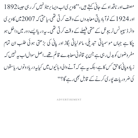
مصنف اور ناقد او کے جانی کہتے ہیں، ’’کاویری اب ویسا برتاؤ نہیں کر رہی جیسا 1892
اور 1924 کے نوآبادیاتی معاہدوں کے وقت کرتی تھی، یا حتیٰ کہ 2007 میں کاویری
واٹر ڈسپیوٹس ٹریبونل کے حتمی فیصلے کے وقت کرتی تھی۔ یہ دریا ایسے دور میں داخل ہو
چکا ہے جہاں موسمیاتی تبدیلی، ماحولیاتی بگاڑ اور پانی کی بڑھتی ہوئی طلب ان تمام
مفروضوں کو بدل رہی ہے جن پر قانونی معاہدے قائم تھے۔ اصل سوال اب یہ نہیں کہ
زیادہ پانی کا حق کس کا ہے، بلکہ یہ ہے کہ آنے والی دہائیوں میں کیا یہ دریا دونوں ریاستوں
کی ضروریات پوری کرنے کے قابل بھی رہے گا؟‘‘
ADVERTISEMENT