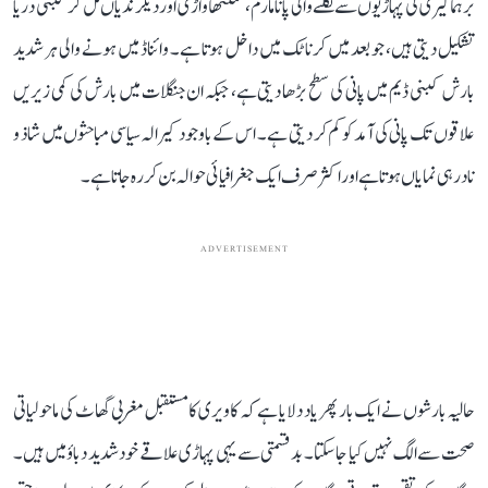
برہماگیری کی پہاڑیوں سے نکلنے والی پانامارم، مننتھاواڑی اور دیگر ندیاں مل کر کبنی دریا
تشکیل دیتی ہیں، جو بعد میں کرناٹک میں داخل ہوتا ہے۔ وائناڈ میں ہونے والی ہر شدید
بارش کبنی ڈیم میں پانی کی سطح بڑھا دیتی ہے، جبکہ ان جنگلات میں بارش کی کمی زیریں
علاقوں تک پانی کی آمد کو کم کر دیتی ہے۔ اس کے باوجود کیرالہ سیاسی مباحثوں میں شاذ و
نادر ہی نمایاں ہوتا ہے اور اکثر صرف ایک جغرافیائی حوالہ بن کر رہ جاتا ہے۔
ADVERTISEMENT
حالیہ بارشوں نے ایک بار پھر یاد دلایا ہے کہ کاویری کا مستقبل مغربی گھاٹ کی ماحولیاتی
صحت سے الگ نہیں کیا جا سکتا۔ بدقسمتی سے یہی پہاڑی علاقے خود شدید دباؤ میں ہیں۔