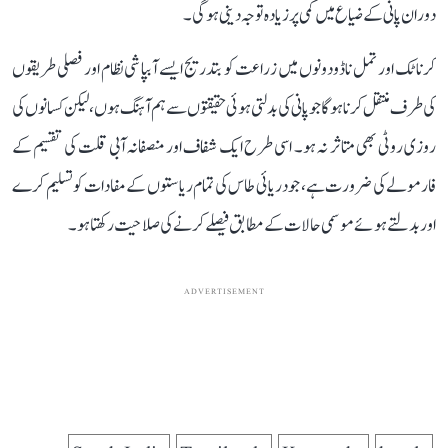
دوران پانی کے ضیاع میں کمی پر زیادہ توجہ دینی ہوگی۔
کرناٹک اور تمل ناڈو دونوں میں زراعت کو بتدریج ایسے آبپاشی نظام اور فصلی طریقوں
کی طرف منتقل کرنا ہوگا جو پانی کی بدلتی ہوئی حقیقتوں سے ہم آہنگ ہوں، لیکن کسانوں کی
روزی روٹی بھی متاثر نہ ہو۔ اسی طرح ایک شفاف اور منصفانہ آبی قلت کی تقسیم کے
فارمولے کی ضرورت ہے، جو دریائی طاس کی تمام ریاستوں کے مفادات کو تسلیم کرے
اور بدلتے ہوئے موسمی حالات کے مطابق فیصلے کرنے کی صلاحیت رکھتا ہو۔
ADVERTISEMENT