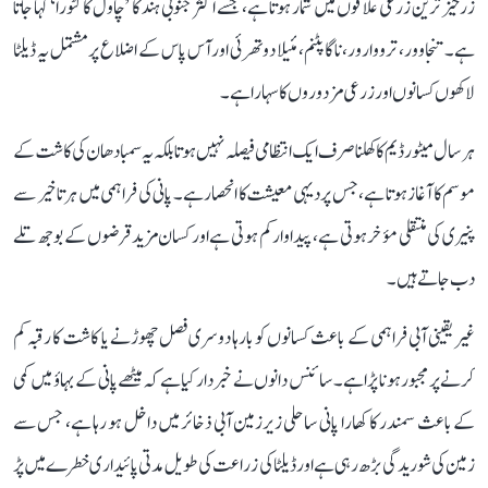
زرخیز ترین زرعی علاقوں میں شمار ہوتا ہے، جسے اکثر جنوبی ہند کا ’چاول کا کٹورا‘ کہا جاتا
ہے۔ تنجاوور، ترووارور، ناگاپٹنم، مئیلا دوتھرئی اور آس پاس کے اضلاع پر مشتمل یہ ڈیلٹا
لاکھوں کسانوں اور زرعی مزدوروں کا سہارا ہے۔
ہر سال میٹور ڈیم کا کھلنا صرف ایک انتظامی فیصلہ نہیں ہوتا بلکہ یہ سمبا دھان کی کاشت کے
موسم کا آغاز ہوتا ہے، جس پر دیہی معیشت کا انحصار ہے۔ پانی کی فراہمی میں ہر تاخیر سے
پنیری کی منتقلی مؤخر ہوتی ہے، پیداوار کم ہوتی ہے اور کسان مزید قرضوں کے بوجھ تلے
دب جاتے ہیں۔
غیر یقینی آبی فراہمی کے باعث کسانوں کو بارہا دوسری فصل چھوڑنے یا کاشت کا رقبہ کم
کرنے پر مجبور ہونا پڑا ہے۔ سائنس دانوں نے خبردار کیا ہے کہ میٹھے پانی کے بہاؤ میں کمی
کے باعث سمندر کا کھارا پانی ساحلی زیرزمین آبی ذخائر میں داخل ہو رہا ہے، جس سے
زمین کی شوریدگی بڑھ رہی ہے اور ڈیلٹا کی زراعت کی طویل مدتی پائیداری خطرے میں پڑ