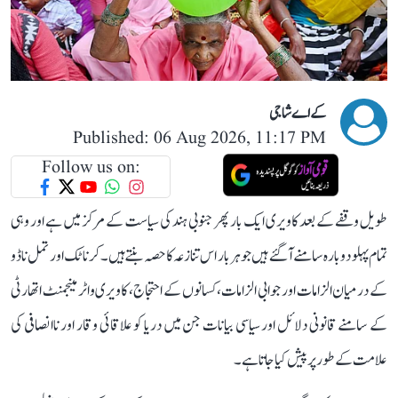
کے اے شاجی
Published: 06 Aug 2026, 11:17 PM
Follow us on:
طویل وقفے کے بعد کاویری ایک بار پھر جنوبی ہند کی سیاست کے مرکز میں ہے اور وہی
تمام پہلو دوبارہ سامنے آ گئے ہیں جو ہر بار اس تنازعہ کا حصہ بنتے ہیں۔ کرناٹک اور تمل ناڈو
کے درمیان الزامات اور جوابی الزامات، کسانوں کے احتجاج، کاویری واٹر مینجمنٹ اتھارٹی
کے سامنے قانونی دلائل اور سیاسی بیانات جن میں دریا کو علاقائی وقار اور ناانصافی کی
علامت کے طور پر پیش کیا جاتا ہے۔