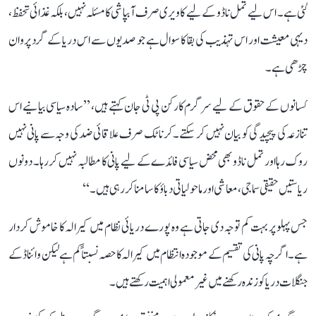
گئی ہے۔ اس لیے تمل ناڈو کے لیے کاویری صرف آبپاشی کا مسئلہ نہیں، بلکہ غذائی تحفظ،
دیہی معیشت اور اس تہذیب کی بقا کا سوال ہے جو صدیوں سے اس دریا کے گرد پروان
چڑھی ہے۔
کسانوں کے حقوق کے لیے سرگرم کارکن پی ٹی جان کہتے ہیں، ’’سادہ سیاسی بیانیے اس
تنازعہ کی پیچیدگی کو بیان نہیں کر سکتے۔ کرناٹک صرف علاقائی ضد کی وجہ سے پانی نہیں
روک رہا اور تمل ناڈو بھی محض سیاسی فائدے کے لیے پانی کا مطالبہ نہیں کر رہا۔ دونوں
ریاستیں حقیقی سماجی، معاشی اور ماحولیاتی دباؤ کا سامنا کر رہی ہیں۔‘‘
جس پہلو پر بہت کم توجہ دی جاتی ہے وہ پورے دریائی نظام میں کیرالہ کا خاموش کردار
ہے۔ اگرچہ پانی کی تقسیم کے موجودہ انتظام میں کیرالہ کا حصہ نسبتاً کم ہے لیکن وائناڈ کے
جنگلات دریا کو زندہ رکھنے میں غیر معمولی اہمیت رکھتے ہیں۔