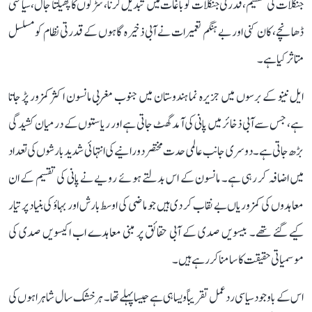
جنگلات کی تقسیم، قدرتی جنگلات کو باغات میں تبدیل کرنا، سڑکوں کا پھیلتا جال، سیاحتی
ڈھانچے، کان کنی اور بے ہنگم تعمیرات نے آبی ذخیرہ گاہوں کے قدرتی نظام کو مسلسل
متاثر کیا ہے۔
ایل نینو کے برسوں میں جزیرہ نما ہندوستان میں جنوب مغربی مانسون اکثر کمزور پڑ جاتا
ہے، جس سے آبی ذخائر میں پانی کی آمد گھٹ جاتی ہے اور ریاستوں کے درمیان کشیدگی
بڑھ جاتی ہے۔ دوسری جانب عالمی حدت مختصر دورانیے کی انتہائی شدید بارشوں کی تعداد
میں اضافہ کر رہی ہے۔ مانسون کے اس بدلتے ہوئے رویے نے پانی کی تقسیم کے ان
معاہدوں کی کمزوریاں بے نقاب کر دی ہیں جو ماضی کی اوسط بارش اور بہاؤ کی بنیاد پر تیار
کیے گئے تھے۔ بیسویں صدی کے آبی حقائق پر مبنی معاہدے اب اکیسویں صدی کی
موسمیاتی حقیقت کا سامنا کر رہے ہیں۔
اس کے باوجود سیاسی ردعمل تقریباً ویسا ہی ہے جیسا پہلے تھا۔ ہر خشک سال شاہراہوں کی