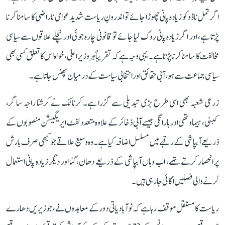
اگر تمل ناڈو کو زیادہ پانی چھوڑا جائے تو اندرونِ ریاست شدید عوامی ناراضی کا سامنا کرنا
پڑتا ہے، اور اگر زیادہ پانی روک لیا جائے تو قانونی چارہ جوئی اور نچلے علاقوں سے سیاسی
مخالفت کا سامنا کرنا پڑتا ہے۔ یہی وجہ ہے کہ تقریباً ہر وزیر اعلیٰ، خواہ اس کا تعلق کسی بھی
سیاسی جماعت سے ہو، آبی حقائق اور انتخابی سیاست کے درمیان پھنس جاتا ہے۔
زرعی شعبہ بھی اسی طرح بڑی تبدیلی سے گزرا ہے۔ کرناٹک نے کرشنا راجہ ساگر،
کبنی، ہیماوتھی اور ہارانگی جیسے آبی ذخائر کے علاوہ متعدد لفٹ ایریگیشن منصوبوں کے
ذریعے آبپاشی کے رقبے میں مسلسل اضافہ کیا ہے۔ وہ وسیع علاقے جو کبھی صرف بارش
پر انحصار کرتے تھے، اب وہاں آبپاشی کے ذریعے دھان، گنا اور دیگر زیادہ پانی استعمال
کرنے والی فصلیں اگائی جا رہی ہیں۔
ریاست کا مستقل موقف رہا ہے کہ نوآبادیاتی دور کے معاہدوں نے، جو زیریں دھارے