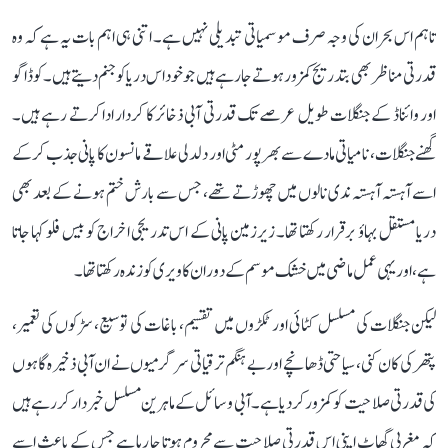
تاہم اس بحران کی وجہ صرف موسمیاتی تبدیلی نہیں ہے۔ اتنی ہی اہم بات یہ ہے کہ وہ
قدرتی مناظر بھی بتدریج کمزور ہوتے جا رہے ہیں جو خود اس دریا کو جنم دیتے ہیں۔ کوڈاگو
اور وائناڈ کے جنگلات طویل عرصے تک قدرتی آبی ذخائر کا کردار ادا کرتے رہے ہیں۔
گھنے جنگلات، نامیاتی مادے سے بھرپور مٹی اور دلدلی علاقے مانسون کا پانی جذب کر کے
اسے آہستہ آہستہ ندی نالوں میں چھوڑتے تھے، جس سے بارش ختم ہونے کے بعد بھی
دریا مستقل بہاؤ برقرار رکھتا تھا۔ زیرزمین پانی کے اس تدریجی اخراج کو بیس فلو کہا جاتا
ہے، اور یہی عمل ماضی میں خشک موسم کے دوران کاویری کو زندہ رکھتا تھا۔
لیکن جنگلات کی مسلسل کٹائی اور ٹکڑوں میں تقسیم، باغات کی توسیع، سڑکوں کی تعمیر،
پتھر کی کان کنی، سیاحتی ڈھانچے اور بے ہنگم ترقیاتی سرگرمیوں نے ان آبی ذخیرہ گاہوں
کی قدرتی صلاحیت کو کمزور کر دیا ہے۔ آبی وسائل کے ماہرین مسلسل خبردار کر رہے ہیں
کہ مغربی گھاٹ اپنی اس قدرتی صلاحیت سے محروم ہوتا جا رہا ہے جس کے باعث اسے