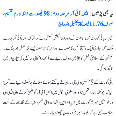
یہ بھی پڑھیں :
ایس آئی آر مرحلہ دوم: 98 فیصد سے زائد فارم تقسیم،
صرف 11.76 فیصد کا ڈیجٹیل اندراج
کیرالہ ہائی کورٹ میں سماعت کے دوران الیکشن کمیشن نے کہا تھا کہ ایس آئی آر پورے
ملک میں جاری ایک وسیع عمل کا حصہ ہے اور اس کا بڑا حصہ پہلے ہی مکمل ہو چکا ہے۔
کمیشن کے مطابق عمل کو بیچ میں روک دینے سے آئندہ انتخابی سائیکل کی تیاریوں میں
تاخیر ہوگی۔
ہائی کورٹ کے جج جسٹس وی جی ارون نے یہ کہتے ہوئے معاملے پر فیصلہ دینے سے گریز
کیا کہ چونکہ بہار، تمل ناڈو اور مغربی بنگال میں ایس آئی آر کو چیلنج کرنے والی ایسی ہی
درخواستیں سپریم کورٹ میں زیرِ التوا ہیں، لہٰذا عدالتی نظم و ضبط کے تقاضے کے تحت
مناسب یہی ہے کہ فیصلہ سپریم کورٹ پر چھوڑ دیا جائے۔