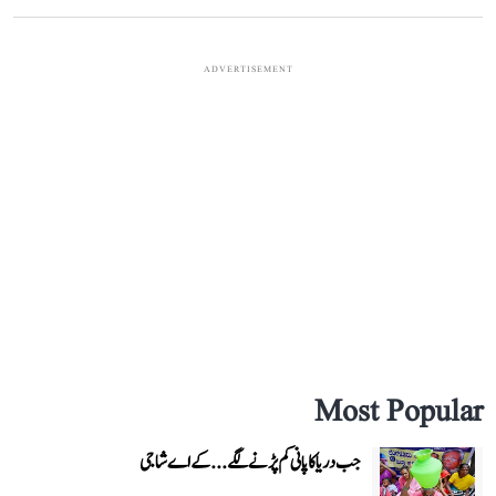
ADVERTISEMENT
Most Popular
جب دریا کا پانی کم پڑنے لگے...کے اے شاجی