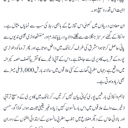
اہمیت اس قدر وسیع ہو۔
ان معاون دریاؤں میں کبنی اس تنازع کے باہمی ربط کی سب سے نمایاں مثال ہے۔
وائناڈ کے گھنے سرسبز جنگلات سے نکلنے والا یہ دریا پانامارم اور مننتھاواڑی جیسی ندیوں سے
پانی حاصل کرتا ہوا مشرق کی طرف کرناٹک میں داخل ہوتا ہے اور پھر تروماکودالو نرسی
پورہ کے قریب کاویری سے جا ملتا ہے۔ اس کے آبی ذخیرے کا تقریباً نصف حصہ کیرالہ
میں واقع ہے، جہاں مغربی گھاٹ کے کئی علاقوں میں سالانہ بارش 3,000 ملی میٹر سے
بھی زیادہ ہوتی ہے۔
تاہم وائناڈ کی بارشیں پوری کہانی بیان نہیں کرتیں۔ کرناٹک میں کاویری کے وسیع تر آبی
ذخیرے والے علاقوں میں اس بار مانسون کہیں زیادہ غیر یقینی ثابت ہوا۔ کوڈاگو، حسن
اور بالائی طاس کے دیگر اضلاع میں جنوب مغربی مانسون کے ابتدائی ہفتوں کے دوران