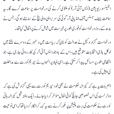
انٹینسو ریویژن (ایس آئی آر) کو ملتوی کرنے کی درخواست پر سماعت کرے گا۔ یہ
سماعت چیف جسٹس آف انڈیا بی آر گوئی کی سربراہی والی بنچ کے سامنے ہوگی، جس نے
بدھ کے روز درخواست کو فوری طور پر فہرست میں شامل کرنے پر اتفاق کیا تھا۔
درخواست گزار وکیل نے عدالت کو بتایا کہ ریاست میں دسمبر کے دوسرے ہفتے میں
لوکل باڈی انتخابات متوقع ہیں، اس کے باوجود ایس آئی آر کی کارروائی جاری ہے، جو
انتظامی طور پر مسائل پیدا کر سکتی ہے۔ اسی بنیاد پر انہوں نے سپریم کورٹ سے مداخلت
کی اپیل کی ہے۔
اہم بات یہ ہے کہ کیرالہ حکومت نے بھی خود سپریم کورٹ سے یہی گزارش کی ہے کہ
ووٹر لسٹ کی اس خصوصی جانچ کو فی الحال مؤخر کر دیا جائے۔ ایک ہفتہ قبل کیرالہ ہائی
کورٹ نے حکومت کی رِٹ پٹیشن پر غور کرنے سے یہ کہہ کر انکار کر دیا تھا کہ اسی نوعیت