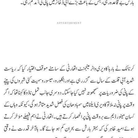
بارش بے قاعدہ رہی، جس کے باعث بڑے آبی ذخائر میں پانی کی آمد کم رہی۔
ADVERTISEMENT
کرناٹک نے بارہا کاویری واٹر مینجمنٹ اتھارٹی کے سامنے موقف اختیار کیا کہ ریاست
شدید آبی قلت کے سال سے گزر رہی ہے اور بنگلورو، میسورو سمیت کئی شہروں کی پینے
کے پانی کی ضروریات پر سمجھوتہ نہیں کیا جا سکتا۔ دوسری جانب تمل ناڈو کا کہنا تھا کہ اگر
وقت پر پانی نہ ملا تو کاویری ڈیلٹا میں سمبا دھان کی فصل شدید متاثر ہوگی، کیونکہ وہاں کے
کسان میٹور ڈیم سے بروقت پانی پر انحصار کرتے ہیں۔ اتھارٹی نے اہم فیصلے مؤخر کرتے
ہوئے امید ظاہر کی کہ بہتر بارش سے بحران کم ہو جائے گا۔ بالآخر قدرت نے وقتی