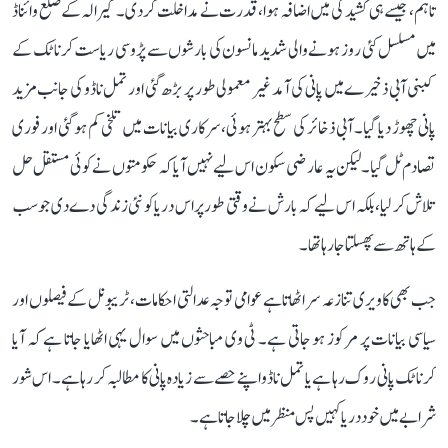
تاہم، جیسے ہی کشیدگی میں اضافہ ہوا، قدرت نے مداخلت کر دی۔ کیرالہ کے ضلع وائناڈ
میں مسلسل کئی روز ہونے والی شدید مانسون کی بارشوں سے پڑوسی ریاست کرناٹک کے
کبنی آبی ذخیرے میں پانی کی آمد غیر معمولی طور پر بڑھ گئی اور تمل ناڈو کی جانب مزید
پانی چھوڑ دیا گیا۔ آبی ذخائر کی سطح بہتر ہوئی، سرکاری بیانات میں تلخی کم ہو گئی اور فوری
تصادم ٹل گیا۔ لیکن یہ عارضی سکون اس لیے نہیں آیا کہ حکومتوں نے کوئی مستقل حل
تلاش کر لیا، بلکہ اس لیے کہ بارش نے وقتی طور پر اس دریا کو نئی زندگی دے دی جو سب
کے ہاتھ سے پھسلتا جا رہا تھا۔
جب بھی کاویری تنازعہ سر اٹھاتا ہے عوامی توجہ عدالتی احکامات، ٹریبونل کے فیصلوں اور
سیاسی بیانات پر مرکوز ہو جاتی ہے۔ ٹی وی مباحثوں میں سوال یہی اٹھایا جاتا ہے کہ آیا
کرناٹک پانی روک رہا ہے یا تمل ناڈو اپنے حصے سے زیادہ پانی کا مطالبہ کر رہا ہے۔ اس شور
شرابے میں خود دریا کہیں پس منظر میں چلا جاتا ہے۔