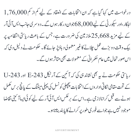
درخواست میں کہا گیا ہے کہ ان انتخابات کے انعقاد کے لیے کم از کم 1,76,000
اہلکار، اور سیکورٹی کے لیے 68,000 جوان درکار ہوں گے۔ دوسری جانب ایس آئی آر
کے لیے مزید 25,668 ملازمین کی ضرورت ہے، جس کے باعث ریاستی انتظامیہ پر
بیک وقت دو بڑے عمل چلانے کا غیر معمولی دباؤ پڑ جائے گا۔ حکومت نے دلیل دی کہ
اس صورتحال میں عام حکمرانی کے معمولات بھی متاثر ہوں گے۔
ریاستی حکومت نے یہ بھی نشاندہی کی کہ آئین کے آرٹیکل 243-E اور 243-U
کے تحت مقامی نکاتی اداروں کے انتخابات پچھلی کونسل کی پہلی میٹنگ کے پانچ برس مکمل
ہونے سے قبل کرانا لازمی ہے۔ اس کے برعکس ایس آئی آر کے لیے کوئی ایسا آئینی تقاضا
موجود نہیں ہے جو اسے فوری طور پر کرانے کا پابند بناتا ہو۔
ADVERTISEMENT