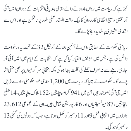
کہنا ہے کہ ریاست میں رواں ماہ ہونے والے مقامی بلدیاتی انتخابات کے دوران ایس آئی
آر جیسی وسیع انتظامی کارروائی کا بیک وقت انعقاد عملی طور پر ناممکن ہے اور اس سے
انتظامی مشینری پر شدید دباؤ پڑے گا۔
ریاستی حکومت کے مطابق، اس نے آئینِ ہند کے آرٹیکل 32 کے تحت یہ درخواست
داخل کی ہے، جس میں مؤقف اختیار کیا گیا ہے کہ انتخابات کے ایام میں ایس آئی آر
جاری رہنے سے نہ صرف عملے کی قلت پیدا ہوگی بلکہ انتخابی سرگرمیوں پر بھی منفی اثر
پڑے گا۔ حکومت نے بتایا کہ ریاست میں 1,200 مقامی خود حکومتی ادارے (ایل
ایس جی آئی) موجود ہیں جن میں 941 گرام پنچایتیں، 152 بلاک پنچایتیں، 14 ضلع
پنچایتیں، 87 میونسپلٹیاں اور 6 کارپوریشن شامل ہیں۔ ان کے مجموعی 23,612
وارڈوں میں انتخابی عمل 9 اور 11 دسمبر کو مکمل ہونا ہے، جب کہ ووٹوں کی گنتی 13
دسمبر کو ہوگی۔