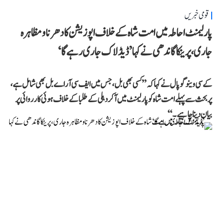
قومی خبریں
پارلیمنٹ احاطہ میں امت شاہ کے خلاف اپوزیشن کا دھرنا و مظاہرہ
جاری، پرینکا گاندھی نے کہا ’ڈیڈلاک جاری رہے گا‘
کے سی وینوگوپال نے کہا کہ ’’کسی بھی بل، جس میں ایف سی آر اے بل بھی شامل ہے،
پر بحث سے پہلے امت شاہ کو پارلیمنٹ میں آکر دہلی کے طلبا کے خلاف ہوئی کارروائی پر
بیان دینا چاہیے۔‘‘