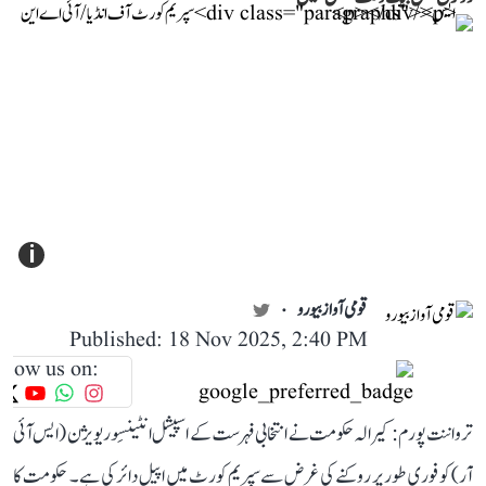
i
قومی آواز بیورو
Published: 18 Nov 2025, 2:40 PM
llow us on:
ترواننت پورم: کیرالہ حکومت نے انتخابی فہرست کے اسپیشل انٹینسِو ریویژن (ایس آئی
آر) کو فوری طور پر روکنے کی غرض سے سپریم کورٹ میں اپیل دائر کی ہے۔ حکومت کا