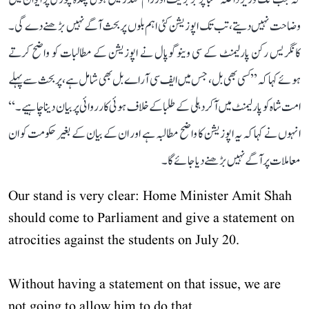
وضاحت نہیں دیتے، تب تک اپوزیشن کئی اہم بلوں پر بحث آگے نہیں بڑھنے دے گی۔
کانگریس رکن پارلیمنٹ کے سی وینوگوپال نے اپوزیشن کے مطالبات کو واضح کرتے
ہوئے کہا کہ ’’کسی بھی بل، جس میں ایف سی آر اے بل بھی شامل ہے، پر بحث سے پہلے
امت شاہ کو پارلیمنٹ میں آکر دہلی کے طلبا کے خلاف ہوئی کارروائی پر بیان دینا چاہیے۔‘‘
انہوں نے کہا کہ یہ اپوزیشن کا واضح مطالبہ ہے اور ان کے بیان کے بغیر حکومت کو ان
معاملات پر آگے نہیں بڑھنے دیا جائے گا۔
Our stand is very clear: Home Minister Amit Shah
should come to Parliament and give a statement on
atrocities against the students on July 20.
Without having a statement on that issue, we are
not going to allow him to do that.