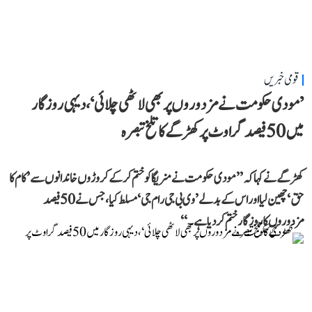
قومی خبریں
’مودی حکومت نے مزدوروں پر بھی لاٹھی چلائی‘، دیہی روزگار
میں 50 فیصد گراوٹ پر کھڑگے کا تلخ تبصرہ
کھڑگے نے کہا کہ ’’مودی حکومت نے منریگا کو ختم کر کے کروڑوں خاندانوں سے ’کام کا
حق‘ چھین لیا اور اس کے بدلے ’وی بی جی رام جی‘ مسلط کیا، جس نے 50 فیصد
مزدوروں کا روزگار ختم کر دیا ہے۔‘‘