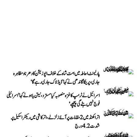
پارلیمنٹ احاطہ میں امت شاہ کے خلاف اپوزیشن کا دھرنا و مظاہرہ
جاری، پرینکا گاندھی نے کہا ’ڈیڈلاک جاری رہے گا‘
اسرائیل نے ٹرمپ کا غزہ منصوبہ کیا مسترد، نیتن یاہو نے کہا ’اسرائیلی
فوج نہیں ہٹے گی پیچھے‘
اتراکھنڈ میں 2 مقامات پر آئے زلزلے، اترکاشی میں ریکٹر اسکیل پر
شدت 4.2 درج