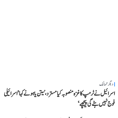
دیگر ممالک
اسرائیل نے ٹرمپ کا غزہ منصوبہ کیا مسترد، نیتن یاہو نے کہا ’اسرائیلی
فوج نہیں ہٹے گی پیچھے‘