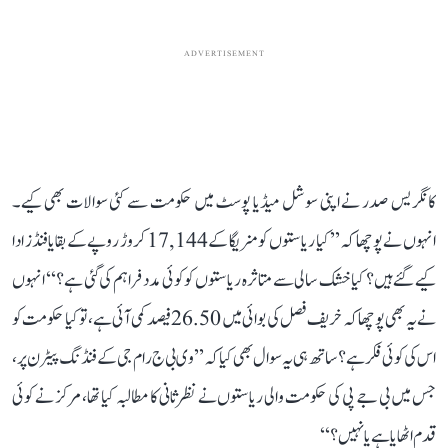
ADVERTISEMENT
کانگریس صدر نے اپنی سوشل میڈیا پوسٹ میں حکومت سے کئی سوالات بھی کیے۔
انہوں نے پوچھا کہ ’’کیا ریاستوں کو منریگا کے 17,144 کروڑ روپے کے بقایا فنڈز ادا
کیے گئے ہیں؟ کیا خشک سالی سے متاثرہ ریاستوں کو کوئی مدد فراہم کی گئی ہے؟‘‘ انہوں
نے یہ بھی پوچھا کہ خریف فصل کی بوائی میں 26.50 فیصد کمی آئی ہے، تو کیا حکومت کو
اس کی کوئی فکر ہے؟ ساتھ ہی یہ سوال بھی کیا کہ ’’وی بی ج رام جی کے فنڈنگ پیٹرن پر،
جس میں بی جے پی کی حکومت والی ریاستوں نے نظرثانی کا مطالبہ کیا تھا، مرکز نے کوئی
قدم اٹھایا ہے یا نہیں؟‘‘