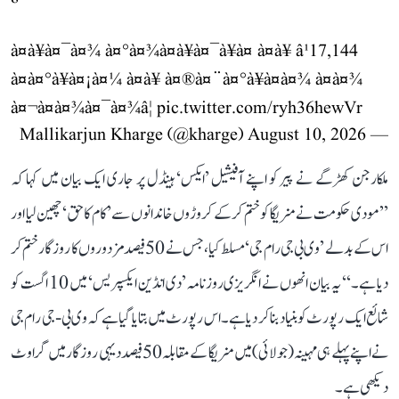
à¤à¥à¤¯à¤¾ à¤°à¤¾à¤à¥à¤¯à¥à¤ à¤à¥ â¹17,144
à¤à¤°à¥à¤¡à¤¼ à¤à¥ à¤®à¤¨à¤°à¥à¤à¤¾ à¤à¤¾
à¤¬à¤à¤¾à¤¯à¤¾â¦
pic.twitter.com/ryh36hewVr
August 10, 2026
— Mallikarjun Kharge (@kharge)
ملکارجن کھڑگے نے پیر کو اپنے آفیشیل ’ایکس‘ ہینڈل پر جاری ایک بیان میں کہا کہ
’’مودی حکومت نے منریگا کو ختم کر کے کروڑوں خاندانوں سے ’کام کا حق‘ چھین لیا اور
اس کے بدلے ’وی بی جی رام جی‘ مسلط کیا، جس نے 50 فیصد مزدوروں کا روزگار ختم کر
دیا ہے۔‘‘ یہ بیان انھوں نے انگریزی روزنامہ ’دی انڈین ایکسپریس‘ میں 10 اگست کو
شائع ایک رپورٹ کو بنیاد بنا کر دیا ہے۔ اس رپورٹ میں بتایا گیا ہے کہ وی بی-جی رام جی
نے اپنے پہلے ہی مہینہ (جولائی) میں منریگا کے مقابلہ 50 فیصد دیہی روزگار میں گراوٹ
دیکھی ہے۔