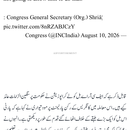
: Congress General Secretary (Org.) Shriâ¦
pic.twitter.com/8nRZABJCzY
August 10, 2026
— Congress (@INCIndia)
ADVERTISEMENT
قابل ذکر ہے کہ ایف سی آر اے بل کو لے کر اپوزیشن نے حکومت پر سنگین الزامات عائد
کیے ہیں۔ اس معاملہ میں کانگریس کے رکن پارلیمنٹ پرمود تیواری نے کہا ہے کہ پارٹی
اس بل کو ایک بڑے طبقے کے خلاف اٹھائے گئے قدم کے طور پر دیکھتی ہے۔ انہوں نے