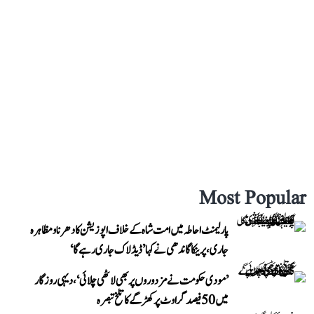
Most Popular
پارلیمنٹ احاطہ میں امت شاہ کے خلاف اپوزیشن کا دھرنا و مظاہرہ
جاری، پرینکا گاندھی نے کہا ’ڈیڈلاک جاری رہے گا‘
’مودی حکومت نے مزدوروں پر بھی لاٹھی چلائی‘، دیہی روزگار
میں 50 فیصد گراوٹ پر کھڑگے کا تلخ تبصرہ