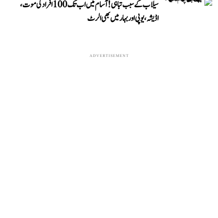
سیلاب کے سبب تباہی! آسام میں اب تک 100 افراد کی موت،
اڈیشہ، یوپی اور بہار میں بھی الرٹ
ADVERTISEMENT