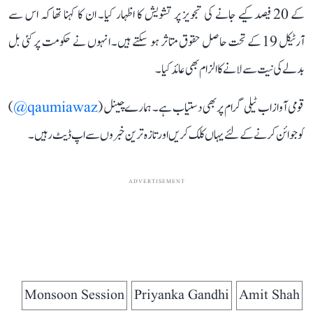
کے 20 فیصد کیے جانے کی تجویز پر تشویش کا اظہار کیا۔ ان کا کہنا تھا کہ اس سے
آرٹیکل 19 کے تحت حاصل حقوق متاثر ہو سکتے ہیں۔ انہوں نے حکومت پر کئی بل
بدلے کی نیت سے لانے کا الزام بھی عائد کیا۔
قومی آواز اب ٹیلی گرام پر بھی دستیاب ہے۔ ہمارے چینل (
qaumiawaz@
)
کو جوائن کرنے کے لئے یہاں کلک کریں اور تازہ ترین خبروں سے اپ ڈیٹ رہیں۔
ADVERTISEMENT
Monsoon Session
Priyanka Gandhi
Amit Shah