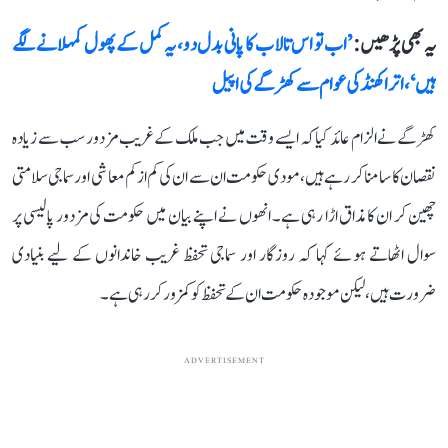
یہ بھی پڑھیں :
’اب تو اس تالاب کا پانی بدل دو، یہ کمل کے پھول کمہلانے لگے
ہیں‘، اتراکھنڈ کی عوام سے کھڑگے کی اپیل
کھڑگے نے الزام عائد کیا کہ ایسے وقت میں جب ملک کے غریب مزدور سب سے زیادہ
نقصان کا سامنا کر رہے ہیں، مودی حکومت ان سے ان کی کم از کم معاشی اور سماجی سلامتی
چھین کر ان کا مذاق اڑا رہی ہے۔ انھوں نے اپنے بیان میں حکومت کی مزدور پالیسی پر
سوال اٹھاتے ہوئے کہا کہ روزگار اور سماجی تحفظ غریب خاندانوں کے لیے بنیادی
ضرورت ہیں، لیکن موجودہ حکومت ان کے تحفظ کو کمزور کر رہی ہے۔
ADVERTISEMENT