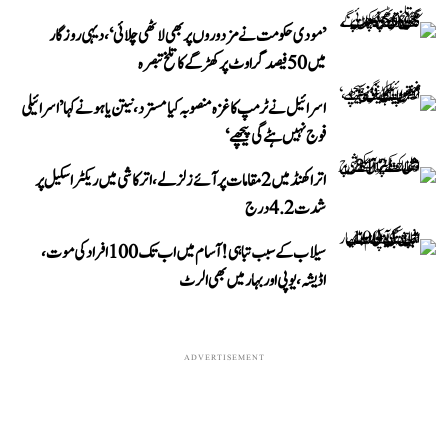
’مودی حکومت نے مزدوروں پر بھی لاٹھی چلائی‘، دیہی روزگار
میں 50 فیصد گراوٹ پر کھڑگے کا تلخ تبصرہ
اسرائیل نے ٹرمپ کا غزہ منصوبہ کیا مسترد، نیتن یاہو نے کہا ’اسرائیلی
فوج نہیں ہٹے گی پیچھے‘
اتراکھنڈ میں 2 مقامات پر آئے زلزلے، اترکاشی میں ریکٹر اسکیل پر
شدت 4.2 درج
سیلاب کے سبب تباہی! آسام میں اب تک 100 افراد کی موت،
اڈیشہ، یوپی اور بہار میں بھی الرٹ
ADVERTISEMENT