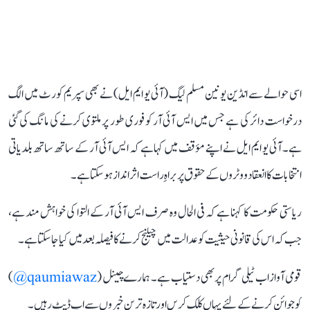
اسی حوالے سے انڈین یونین مسلم لیگ (آئی یو ایم ایل) نے بھی سپریم کورٹ میں الگ
درخواست دائر کی ہے جس میں ایس آئی آر کو فوری طور پر ملتوی کرنے کی مانگ کی گئی
ہے۔ آئی یو ایم ایل نے اپنے مؤقف میں کہا ہے کہ ایس آئی آر کے ساتھ ساتھ بلدیاتی
انتخابات کا انعقاد ووٹروں کے حقوق پر براہِ راست اثر انداز ہوسکتا ہے۔
ریاستی حکومت کا کہنا ہے کہ فی الحال وہ صرف ایس آئی آر کے التوا کی خواہش مند ہے،
جب کہ اس کی قانونی حیثیت کو عدالت میں چیلنج کرنے کا فیصلہ بعد میں کیا جاسکتا ہے۔
قومی آواز اب ٹیلی گرام پر بھی دستیاب ہے۔ ہمارے چینل (
qaumiawaz@
)
کو جوائن کرنے کے لئے یہاں کلک کریں اور تازہ ترین خبروں سے اپ ڈیٹ رہیں۔