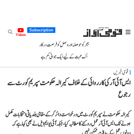
Subscription
Videos
ہجر کو حوصلہ اور وصل کو فرصت درکار
اک محبت کے لیے ایک جوانی کم ہے
قومی خبریں
ایس آئی آر کی کارروائی کے خلاف کیرالہ حکومت سپریم کورٹ سے
رجوع
کیرالہ حکومت نے سپریم کورٹ میں درخواست دائر کر کے مقامی بلدیاتی انتخابات مکمل
ہونے تک ایس آئی آر عمل روکنے کا مطالبہ کیا، جبکہ آئی یو ایم ایل نے بھی کہا ہے کہ
دونوں عمل بیک وقت ممکن نہیں