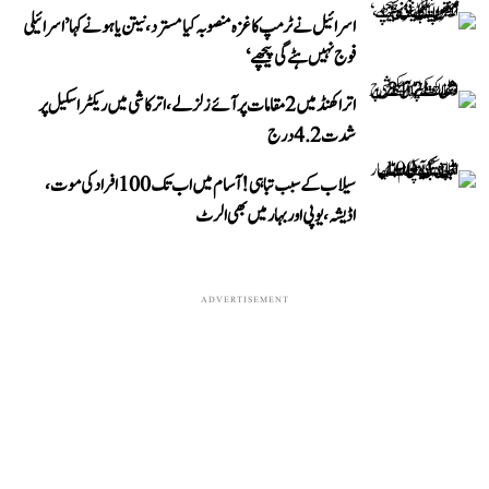
اسرائیل نے ٹرمپ کا غزہ منصوبہ کیا مسترد، نیتن یاہو نے کہا ’اسرائیلی
فوج نہیں ہٹے گی پیچھے‘
اتراکھنڈ میں 2 مقامات پر آئے زلزلے، اترکاشی میں ریکٹر اسکیل پر
شدت 4.2 درج
سیلاب کے سبب تباہی! آسام میں اب تک 100 افراد کی موت،
اڈیشہ، یوپی اور بہار میں بھی الرٹ
ADVERTISEMENT