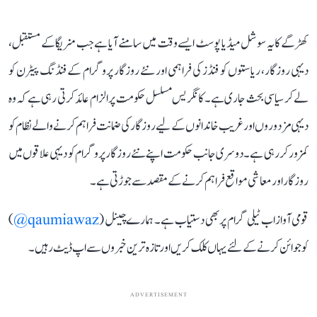
کھڑگے کا یہ سوشل میڈیا پوسٹ ایسے وقت میں سامنے آیا ہے جب منریگا کے مستقبل،
دیہی روزگار، ریاستوں کو فنڈز کی فراہمی اور نئے روزگار پروگرام کے فنڈنگ پیٹرن کو
لے کر سیاسی بحث جاری ہے۔ کانگریس مسلسل حکومت پر الزام عائد کرتی رہی ہے کہ وہ
دیہی مزدوروں اور غریب خاندانوں کے لیے روزگار کی ضمانت فراہم کرنے والے نظام کو
کمزور کر رہی ہے۔ دوسری جانب حکومت اپنے نئے روزگار پروگرام کو دیہی علاقوں میں
روزگار اور معاشی مواقع فراہم کرنے کے مقصد سے جوڑتی ہے۔
قومی آواز اب ٹیلی گرام پر بھی دستیاب ہے۔ ہمارے چینل (
qaumiawaz@
)
کو جوائن کرنے کے لئے یہاں کلک کریں اور تازہ ترین خبروں سے اپ ڈیٹ رہیں۔
ADVERTISEMENT