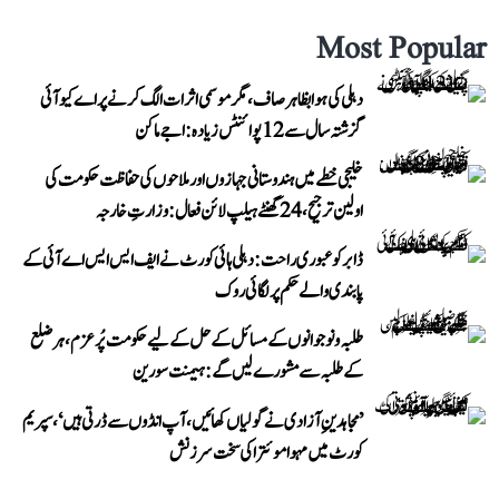
Most Popular
دہلی کی ہوا بظاہر صاف، مگر موسمی اثرات الگ کرنے پر اے کیو آئی
گزشتہ سال سے 12 پوائنٹس زیادہ: اجے ماکن
خلیجی خطے میں ہندوستانی جہازوں اور ملاحوں کی حفاظت حکومت کی
اولین ترجیح، 24 گھنٹے ہیلپ لائن فعال: وزارتِ خارجہ
ڈابر کو عبوری راحت: دہلی ہائی کورٹ نے ایف ایس ایس اے آئی کے
پابندی والے حکم پر لگائی روک
طلبہ و نوجوانوں کے مسائل کے حل کے لیے حکومت پُرعزم، ہر ضلع
کے طلبہ سے مشورے لیں گے: ہیمنت سورین
’مجاہدینِ آزادی نے گولیاں کھائیں، آپ انڈوں سے ڈرتی ہیں‘، سپریم
کورٹ میں مہوا موئترا کی سخت سرزنش