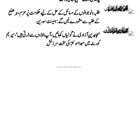
طلبہ و نوجوانوں کے مسائل کے حل کے لیے حکومت پُرعزم، ہر ضلع
کے طلبہ سے مشورے لیں گے: ہیمنت سورین
’مجاہدینِ آزادی نے گولیاں کھائیں، آپ انڈوں سے ڈرتی ہیں‘، سپریم
کورٹ میں مہوا موئترا کی سخت سرزنش
ADVERTISEMENT