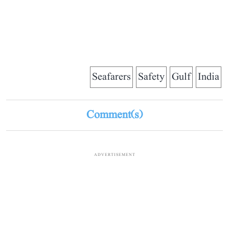
Seafarers
Safety
Gulf
India
Comment(s)
ADVERTISEMENT