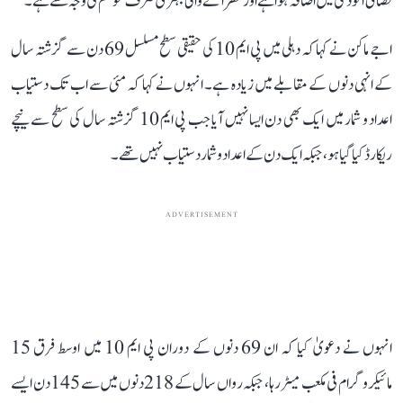
فضائی آلودگی میں اضافہ ہوا ہے اور نظر آنے والی بہتری صرف موسم کی وجہ سے ہے۔
اجے ماکن نے کہا کہ دہلی میں پی ایم 10 کی حقیقی سطح مسلسل 69 دن سے گزشتہ سال
کے انہی دنوں کے مقابلے میں زیادہ ہے۔ انہوں نے کہا کہ مئی سے اب تک دستیاب
اعداد و شمار میں ایک بھی دن ایسا نہیں آیا جب پی ایم 10 گزشتہ سال کی سطح سے نیچے
ریکارڈ کیا گیا ہو، جبکہ ایک دن کے اعداد و شمار دستیاب نہیں تھے۔
ADVERTISEMENT
انہوں نے دعویٰ کیا کہ ان 69 دنوں کے دوران پی ایم 10 میں اوسط فرق 15
مائیکروگرام فی مکعب میٹر رہا، جبکہ رواں سال کے 218 دنوں میں سے 145 دن ایسے