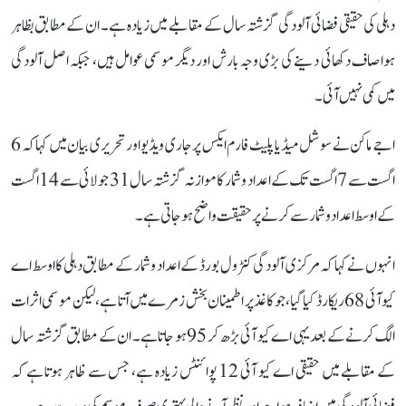
دہلی کی حقیقی فضائی آلودگی گزشتہ سال کے مقابلے میں زیادہ ہے۔ ان کے مطابق بظاہر
ہوا صاف دکھائی دینے کی بڑی وجہ بارش اور دیگر موسمی عوامل ہیں، جبکہ اصل آلودگی
میں کمی نہیں آئی۔
اجے ماکن نے سوشل میڈیا پلیٹ فارم ایکس پر جاری ویڈیو اور تحریری بیان میں کہا کہ 6
اگست سے 7 اگست تک کے اعداد و شمار کا موازنہ گزشتہ سال 31 جولائی سے 14 اگست
کے اوسط اعداد و شمار سے کرنے پر حقیقت واضح ہو جاتی ہے۔
انہوں نے کہا کہ مرکزی آلودگی کنٹرول بورڈ کے اعداد و شمار کے مطابق دہلی کا اوسط اے
کیو آئی 68 ریکارڈ کیا گیا، جو کاغذ پر اطمینان بخش زمرے میں آتا ہے، لیکن موسمی اثرات
الگ کرنے کے بعد یہی اے کیو آئی بڑھ کر 95 ہو جاتا ہے۔ ان کے مطابق گزشتہ سال
کے مقابلے میں حقیقی اے کیو آئی 12 پوائنٹس زیادہ ہے، جس سے ظاہر ہوتا ہے کہ