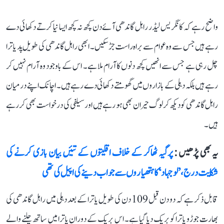
واضح رہے کہ کانگریس لیڈر راہل گاندھی آئے دن کچھ نہ کچھ ایسا نیا کرتے دکھائی دے
رہے ہیں جس سے وہ عوام سے براہ راست جڑ سکیں۔ ابھی راہل گاندھی کی طویل پد یاترا
چل رہی ہے جس سے انھیں کچھ دنوں کا آرام ملا ہے۔ اس کے باوجود وہ آرام نہیں کر
رہے ہیں بلکہ دہلی کے بازاروں میں گھومتے دکھائی دے رہے ہیں۔ اچانک اپنے درمیان
راہل گاندھی کو دیکھ کر لوگ حیران بھی ہو رہے ہیں اور سیلفی کی درخواست بھی کر رہے
ہیں۔
یہ بھی پڑھیں :
پرگیہ ٹھاکر کے خلاف اقلیتوں کے تئیں بیان بازی کرنے کی
شکایت درج، ’لو جہاد‘ کا ہتھیاروں سے جواب دینے کی اپیل کی تھی
قابل ذکر ہے کہ دو دن قبل 109 دن کی طویل یاترا کے بعد دہلی میں راہل گاندھی کی
بھارت جوڑو یاترا کو بریک دیا گیا ہے۔ اس بریک کے دوران یاترا میں ساتھ چلنے والے