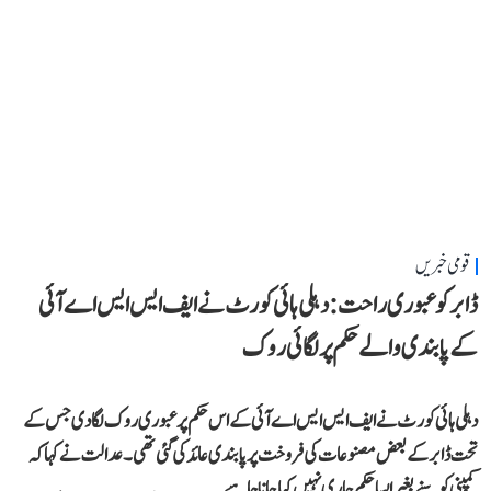
قومی خبریں
ڈابر کو عبوری راحت: دہلی ہائی کورٹ نے ایف ایس ایس اے آئی
کے پابندی والے حکم پر لگائی روک
دہلی ہائی کورٹ نے ایف ایس ایس اے آئی کے اس حکم پر عبوری روک لگا دی جس کے
تحت ڈابر کے بعض مصنوعات کی فروخت پر پابندی عائد کی گئی تھی۔ عدالت نے کہا کہ
کمپنی کو سنے بغیر ایسا حکم جاری نہیں کیا جانا چاہیے