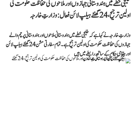
خلیجی خطے میں ہندوستانی جہازوں اور ملاحوں کی حفاظت حکومت کی
اولین ترجیح، 24 گھنٹے ہیلپ لائن فعال: وزارتِ خارجہ
وزارتِ خارجہ نے کہا ہے کہ خلیجی خطے میں ہندوستانی ملاحوں اور ہندوستانی پرچم والے
جہازوں کی حفاظت حکومت کی اولین ترجیح ہے۔ تمام سفارتی مشن 24 گھنٹے ہیلپ لائن
اور مقامی حکام کے ساتھ رابطے میں ہیں