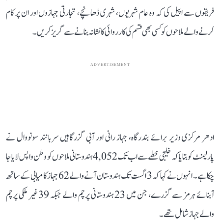
فریقوں سے اپیل کی کہ وہ عام شہریوں، شہری ڈھانچے، تجارتی جہازوں اور ان پر کام
کرنے والے ملاحوں کو کسی بھی قسم کی کارروائی کا نشانہ بنانے سے گریز کریں۔
ADVERTISEMENT
ادھر مرکزی وزیر برائے بندرگاہ، جہاز رانی اور آبی گزرگاہیں سربانند سونووال نے
پارلیمنٹ کو بتایا کہ خلیجی خطے سے اب تک 4,052 ہندوستانی ملاحوں کو وطن واپس لایا جا
چکا ہے۔ انہوں نے کہا کہ 3 اگست تک ہندوستان آنے والے 62 جہاز کامیابی کے ساتھ
آبنائے ہرمز سے گزرے، جن میں 23 ہندوستانی پرچم والے جبکہ 39 غیر ملکی پرچم
والے جہاز شامل تھے۔