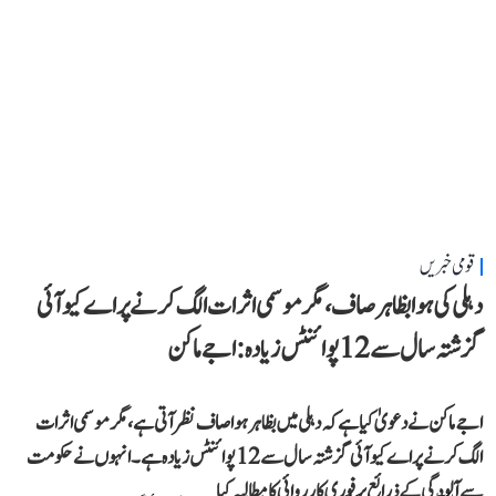
قومی خبریں
دہلی کی ہوا بظاہر صاف، مگر موسمی اثرات الگ کرنے پر اے کیو آئی
گزشتہ سال سے 12 پوائنٹس زیادہ: اجے ماکن
اجے ماکن نے دعویٰ کیا ہے کہ دہلی میں بظاہر ہوا صاف نظر آتی ہے، مگر موسمی اثرات
الگ کرنے پر اے کیو آئی گزشتہ سال سے 12 پوائنٹس زیادہ ہے۔ انہوں نے حکومت
سے آلودگی کے ذرائع پر فوری کارروائی کا مطالبہ کیا