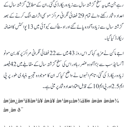
رہے جن میں یہ سطح گزشتہ سال سے زیادہ ریکارڈ کی گئی۔ ان کے مطابق گزشتہ سال کے
اعداد و شمار رکھنے والے تمام 29 فضائی نگرانی مراکز موسمی اثرات الگ کرنے کے بعد
گزشتہ سال سے زیادہ آلودہ پائے گئے اور اوسطاً اے کیو آئی میں 13 پوائنٹس کا اضافہ
ریکارڈ کیا گیا۔
اجے ماکن نے مزید کہا کہ اس روز 43 میں سے 22 فضائی نگرانی مراکز پر کاربن مونو
آکسائیڈ سب سے بڑا آلودہ عنصر رہا اور اس کی سطح گزشتہ سال کے مقابلے میں 42 فیصد
زیادہ ریکارڈ کی گئی، تاہم انہوں نے واضح کیا کہ ان کا موجودہ تجزیہ بنیادی طور پر پی
ایم 2.5 اور پی ایم 10 کے قابل اعتماد اعداد و شمار پر مبنی ہے۔
à¤¦à¤¿à¤²à¥à¤²à¥ à¤à¥ à¤¹à¤µà¤¾à¥¤ à¤à¤ à¤à¤¾
à¤¸à¤ ð¨