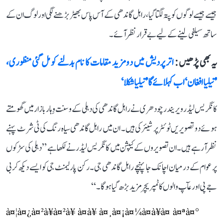
جیسے جیسے لوگوں کو پتہ لگتا گیا، راہل گاندھی کے آس پاس بھیڑ بڑھنے لگی اور لوگ ان کے
ساتھ سیلفی لینے کے لیے بے قرار نظر آئے۔
یہ بھی پڑھیں :
اتر پردیش میں دو مزید مقامات کا نام بدلنے کو مل گئی منظوری،
’تیلیا افغان‘ اب کہلائے گا ’تیلیا شکلا‘
کانگریس لیڈر ویریندر چودھری نے راہل گاندھی کی دہلی کے وسنت وِہار بازار میں گھومتے
ہوئے دو تصویریں ٹوئٹر پر شیئر کی ہیں۔ ان میں راہل گاندھی سیاہ رنگ کی ٹی شرٹ پہنے
نظر آ رہے ہیں۔ ان تصویروں کے کیپشن میں کانگریس لیڈر نے لکھا ہے ’’دہلی کی سڑکوں
پر عوام کے درمیان اچانک جا پہنچے راہل گاندھی جی۔ رکن پارلیمنٹ جی کو ایسے دیکھ کر بی
جے پی اور عآپ والوں کا ٹمپریچر مزید بڑھ گیا ہوگا۔‘‘
à¤¦à¤¿à¤²à¥à¤²à¥ à¤à¥ à¤¸à¤¡à¤¼à¤à¥à¤ à¤ªà¤°