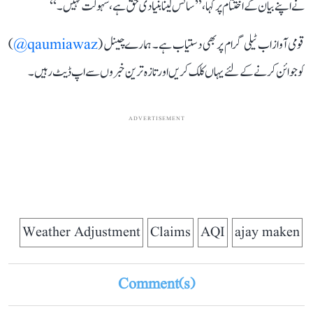
نے اپنے بیان کے اختتام پر کہا، ’’سانس لینا بنیادی حق ہے، سہولت نہیں۔‘‘
قومی آواز اب ٹیلی گرام پر بھی دستیاب ہے۔ ہمارے چینل (
qaumiawaz@
)
کو جوائن کرنے کے لئے یہاں کلک کریں اور تازہ ترین خبروں سے اپ ڈیٹ رہیں۔
ADVERTISEMENT
Weather Adjustment
Claims
AQI
ajay maken
Comment(s)