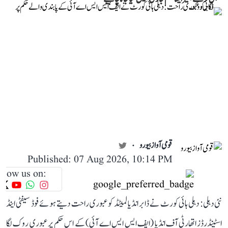
قومی آواز بیورو
Published: 07 Aug 2026, 10:14 PM
llow us on:
نئی دہلی: دہلی ہائی کورٹ نے ڈابر انڈیا لمیٹڈ کو عبوری راحت دیتے ہوئے فوڈ سیفٹی اینڈ
اسٹینڈرڈز اتھارٹی آف انڈیا (ایف ایس ایس اے آئی) کے اس حکم پر عبوری روک لگا