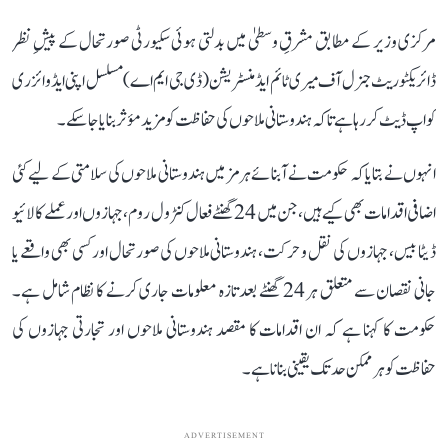
مرکزی وزیر کے مطابق مشرقِ وسطیٰ میں بدلتی ہوئی سکیورٹی صورتحال کے پیشِ نظر
ڈائریکٹوریٹ جنرل آف میری ٹائم ایڈمنسٹریشن (ڈی جی ایم اے) مسلسل اپنی ایڈوائزری
کو اپ ڈیٹ کر رہا ہے تاکہ ہندوستانی ملاحوں کی حفاظت کو مزید مؤثر بنایا جا سکے۔
انہوں نے بتایا کہ حکومت نے آبنائے ہرمز میں ہندوستانی ملاحوں کی سلامتی کے لیے کئی
اضافی اقدامات بھی کیے ہیں، جن میں 24 گھنٹے فعال کنٹرول روم، جہازوں اور عملے کا لائیو
ڈیٹا بیس، جہازوں کی نقل و حرکت، ہندوستانی ملاحوں کی صورتحال اور کسی بھی واقعے یا
جانی نقصان سے متعلق ہر 24 گھنٹے بعد تازہ معلومات جاری کرنے کا نظام شامل ہے۔
حکومت کا کہنا ہے کہ ان اقدامات کا مقصد ہندوستانی ملاحوں اور تجارتی جہازوں کی
حفاظت کو ہر ممکن حد تک یقینی بنانا ہے۔
ADVERTISEMENT