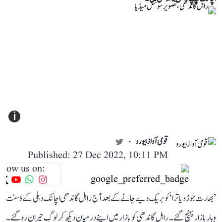
i
قومی آواز بیورو
Published: 27 Dec 2022, 10:11 PM
llow us on:
’بھارت جوڑو یاترا‘ کو بریک دیے جانے کے بعد آج راہل گاندھی اچانک دہلی کے وَسنت
وِہار بازار پہنچ گئے۔ راہل گاندھی کو بازار میں اپنے درمیان دیکھ کر لوگ حیران رہ گئے۔