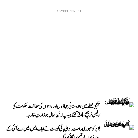
ADVERTISEMENT
خلیجی خطے میں ہندوستانی جہازوں اور ملاحوں کی حفاظت حکومت کی
اولین ترجیح، 24 گھنٹے ہیلپ لائن فعال: وزارتِ خارجہ
ڈابر کو عبوری راحت: دہلی ہائی کورٹ نے ایف ایس ایس اے آئی کے
پابندی والے حکم پر لگائی روک