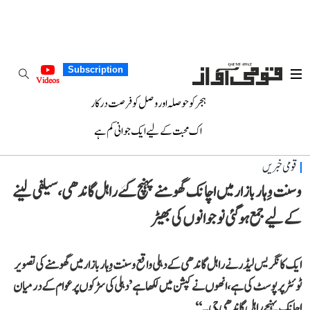
Subscription
Videos
ہجر کو حوصلہ اور وصل کو فرصت درکار
اک محبت کے لیے ایک جوانی کم ہے
قومی خبریں
وسنت وِہار بازار میں اچانک گھومنے پہنچ گئے راہل گاندھی، سیلفی لینے
کے لیے جمع ہو گئی نوجوانوں کی بھیڑ
ایک کانگریس لیڈر نے راہل گاندھی کے دہلی واقع وسنت وِہار بازار میں گھومنے کی تصویر
ٹوئٹر پر پوسٹ کی ہے، انھوں نے کپشن میں لکھا ہے ’دہلی کی سڑکوں پر عوام کے درمیان
اچانک پہنچے راہل گاندھی جی۔‘‘