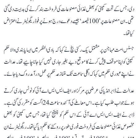
دی، جس کے تحت کمپنی کو بعض غذائی مصنوعات کی فروخت بند کرنے کی ہدایت دی گئی
تھی۔ ان مصنوعات پر ’100 فیصد‘ جیسے دعوے درج ہونے پر فوڈ ریگولیٹر نے اعتراض
کیا تھا۔
جسٹس امت مہاجن پر مشتمل یک رکنی بنچ نے کہا کہ بادی النظر میں ایسا پابندی والا حکم
کمپنی کو اپنا موقف پیش کرنے کا موقع دیے بغیر جاری نہیں کیا جانا چاہیے تھا۔ عدالت
نے اپنے عبوری حکم میں کہا کہ اگلی سماعت تک متنازعہ حکم پر عمل درآمد روک دیا جائے۔
عدالت نے ڈابر انڈیا کی عرضی پر مرکز اور ایف ایس ایس اے آئی کو نوٹس جاری کرتے
ہوئے جواب طلب کیا ہے۔ اس معاملے کی آئندہ سماعت 24 اگست کو مقرر کی گئی ہے۔
ڈابر نے ایف ایس ایس اے آئی کے اس حکم کو چیلنج کیا تھا، جس میں کمپنی کو بعض
مخصوص غذائی مصنوعات کی فروخت فوری طور پر روکنے کا حکم دیا گیا تھا۔ ریگولیٹر نے ان