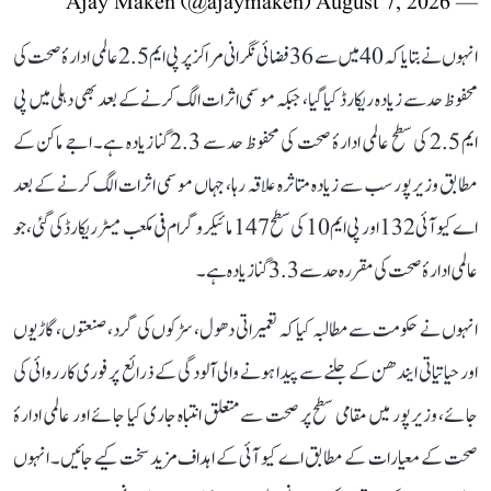
August 7, 2026
— Ajay Maken (@ajaymaken)
انہوں نے بتایا کہ 40 میں سے 36 فضائی نگرانی مراکز پر پی ایم 2.5 عالمی ادارۂ صحت کی
محفوظ حد سے زیادہ ریکارڈ کیا گیا، جبکہ موسمی اثرات الگ کرنے کے بعد بھی دہلی میں پی
ایم 2.5 کی سطح عالمی ادارۂ صحت کی محفوظ حد سے 2.3 گنا زیادہ ہے۔ اجے ماکن کے
مطابق وزیرپور سب سے زیادہ متاثرہ علاقہ رہا، جہاں موسمی اثرات الگ کرنے کے بعد
اے کیو آئی 132 اور پی ایم 10 کی سطح 147 مائیکروگرام فی مکعب میٹر ریکارڈ کی گئی، جو
عالمی ادارۂ صحت کی مقررہ حد سے 3.3 گنا زیادہ ہے۔
انہوں نے حکومت سے مطالبہ کیا کہ تعمیراتی دھول، سڑکوں کی گرد، صنعتوں، گاڑیوں
اور حیاتیاتی ایندھن کے جلنے سے پیدا ہونے والی آلودگی کے ذرائع پر فوری کارروائی کی
جائے، وزیرپور میں مقامی سطح پر صحت سے متعلق انتباہ جاری کیا جائے اور عالمی ادارۂ
صحت کے معیارات کے مطابق اے کیو آئی کے اہداف مزید سخت کیے جائیں۔ انہوں