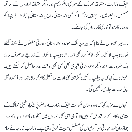
شپنگ وزارت، متعلقہ ممالک کے میری ٹائم حکام اور دیگر متعلقہ اداروں کے ساتھ
مسلسل رابطے میں رہتے ہیں، تاکہ اگر کسی ہندوستانی ملاح یا ہندوستانی پرچم والے جہاز کو
مدد درکار ہو تو فوری کارروائی کی جا سکے۔
رندھیر جیسوال نے بتایا کہ بیرونِ ملک موجود ہندوستانی سفارتی مشنوں نے 24 گھنٹے
فعال ہیلپ لائنیں بھی قائم کر رکھی ہیں۔ ان ہیلپ لائنوں کے ذریعے نہ صرف ملاح
بلکہ ضرورت مند دیگر ہندوستانی شہری بھی کسی بھی وقت مدد حاصل کر سکتے ہیں۔
انہوں نے کہا کہ یہ ہیلپ لائنیں گزشتہ کئی ماہ سے بلا تعطل کام کر رہی ہیں اور آئندہ بھی
اپنی خدمات جاری رکھیں گی۔
انہوں نے مزید کہا کہ ہندوستان حکومت شپنگ وزارت اور مغربی ایشیا و خلیجی ممالک کے
مقامی حکام کے ساتھ مل کر بین الاقوامی آبی گزرگاہوں میں محفوظ، آزاد اور بلا رکاوٹ
جہاز رانی اور تجارتی سرگرمیوں کی مسلسل حمایت کرتی رہی ہے۔ وزارتِ خارجہ نے تمام