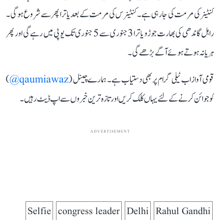
کنٹینر کی مرمت کی جا رہی ہے۔ کنٹینرس کی مرمت کے بعد یاترا پھر سے شروع ہوگی۔
راہل گاندھی کی بھارت جوڑو یاترا 3 جنوری سے 5 جنوری تک یوپی میں رہے گی اور پھر
ہریانہ ہوتے ہوئے آگے بڑھے گی۔
قومی آواز اب ٹیلی گرام پر بھی دستیاب ہے۔ ہمارے چینل (
qaumiawaz@
)
کو جوائن کرنے کے لئے یہاں کلک کریں اور تازہ ترین خبروں سے اپ ڈیٹ رہیں۔
ADVERTISEMENT
Selfie
congress leader
Delhi
Rahul Gandhi