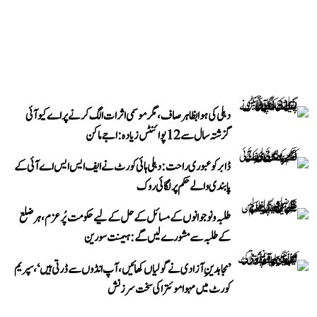
دہلی کی ہوا بظاہر صاف، مگر موسمی اثرات الگ کرنے پر اے کیو آئی
گزشتہ سال سے 12 پوائنٹس زیادہ: اجے ماکن
ڈابر کو عبوری راحت: دہلی ہائی کورٹ نے ایف ایس ایس اے آئی کے
پابندی والے حکم پر لگائی روک
طلبہ و نوجوانوں کے مسائل کے حل کے لیے حکومت پُرعزم، ہر ضلع
کے طلبہ سے مشورے لیں گے: ہیمنت سورین
’مجاہدینِ آزادی نے گولیاں کھائیں، آپ انڈوں سے ڈرتی ہیں‘، سپریم
کورٹ میں مہوا موئترا کی سخت سرزنش