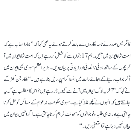
کانگریس صدر نے نامہ نگاروں سے بات کرتے ہوئے یہ بھی کہا کہ ’’ہمارا مطالبہ ہے کہ
امت شاہ ایوان میں آئیں۔ ہم 17 دنوں سے کوشش کر رہے ہیں کہ امت شاہ ایوان میں آ
کر بچوں کے ساتھ ہوئی ناانصافی اور زیادتی پر بیان دیں۔ وزیر اعظم مودی بھی ایوان میں
آ کر جواب دینے کے بجائے رات میں انسٹاگرام پر ریل بنا رہے ہیں۔‘‘ ملکارجن کھڑگے
نے کہا کہ ’’آخر یہ لوگ ایوان میں آنے سے کیوں ڈر رہے ہیں؟ اس کا مطلب ہے کہ یہ
جانتے ہیں کہ انہوں نے کچھ غلط کیا ہے۔ مودی حکومت نہ عوام کے مسائل کو حل کرنا
چاہتی ہے اور نہ ہی طلبہ و نوجوانوں کو سہولت فراہم کرنا چاہتی ہے۔ اگر انہیں ایوان میں
بیان نہیں دینا ہے تو استعفیٰ دیں۔‘‘