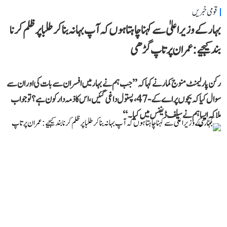
قومی خبریں
بہار کے وزیر اعلیٰ سے کہنا چاہتا ہوں کہ آپ بہانہ بنا کر طلبا پر ظلم کرنا
بند کیجیے: عمران پرتاپ گڑھی
رکن پارلیمنٹ منوج کمار نے کہا کہ ’’جب ہم نے بہار میں افسران سے بات کی اور ان سے
سوال کیا کہ بچوں پر اے کے-47، پستول داغی گئیں، اس کا ذمہ دار کون ہے؟ تو جواب
ملا کہ ایسا ہم نے سیلف ڈیفنس میں کیا۔‘‘