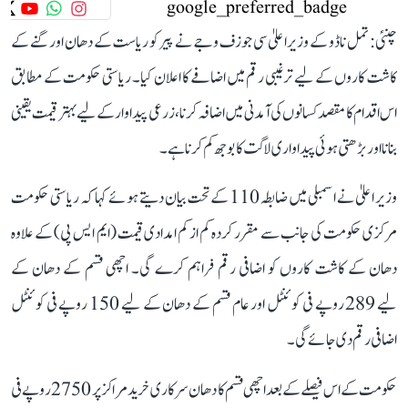
چنئی: تمل ناڈو کے وزیر اعلیٰ سی جوزف وجے نے پیر کو ریاست کے دھان اور گنے کے
کاشت کاروں کے لیے ترغیبی رقم میں اضافے کا اعلان کیا۔ ریاستی حکومت کے مطابق
اس اقدام کا مقصد کسانوں کی آمدنی میں اضافہ کرنا، زرعی پیداوار کے لیے بہتر قیمت یقینی
بنانا اور بڑھتی ہوئی پیداواری لاگت کا بوجھ کم کرنا ہے۔
وزیر اعلیٰ نے اسمبلی میں ضابطہ 110 کے تحت بیان دیتے ہوئے کہا کہ ریاستی حکومت
مرکزی حکومت کی جانب سے مقرر کردہ کم از کم امدادی قیمت (ایم ایس پی) کے علاوہ
دھان کے کاشت کاروں کو اضافی رقم فراہم کرے گی۔ اچھی قسم کے دھان کے
لیے 289 روپے فی کوئنٹل اور عام قسم کے دھان کے لیے 150 روپے فی کوئنٹل
اضافی رقم دی جائے گی۔
حکومت کے اس فیصلے کے بعد اچھی قسم کا دھان سرکاری خرید مراکز پر 2750 روپے فی