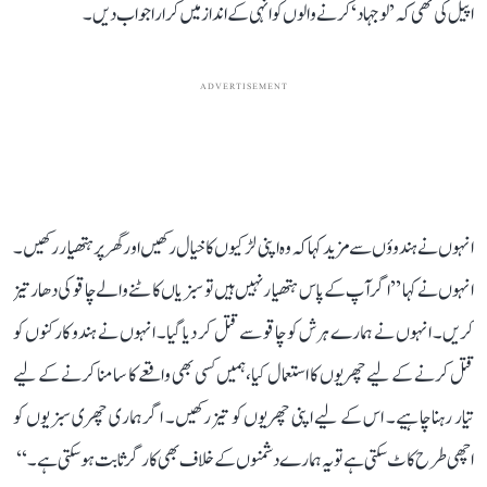
اپیل کی تھی کہ ’لو جہاد‘ کرنے والوں کو انہی کے انداز میں کرارا جواب دیں۔
ADVERTISEMENT
انہوں نے ہندوؤں سے مزید کہا کہ وہ اپنی لڑکیوں کا خیال رکھیں اور گھر پر ہتھیار رکھیں۔
انہوں نے کہا ’’اگر آپ کے پاس ہتھیار نہیں ہیں تو سبزیاں کاٹنے والے چاقو کی دھار تیز
کریں۔ انہوں نے ہمارے ہرش کو چاقو سے قتل کر دیا گیا۔ انہوں نے ہندو کارکنوں کو
قتل کرنے کے لیے چھریوں کا استعمال کیا، ہمیں کسی بھی واقعے کا سامنا کرنے کے لیے
تیار رہنا چاہیے۔ اس کے لیے اپنی چھریوں کو تیز رکھیں۔ اگر ہماری چھری سبزیوں کو
اچھی طرح کاٹ سکتی ہے تو یہ ہمارے دشمنوں کے خلاف بھی کارگر ثابت ہو سکتی ہے۔‘‘