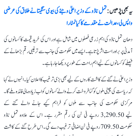
یہ بھی پڑھیں :
تمل ناڈو کے وزیر اعلیٰ وجئے کی بیوی سنگیتا نے طلاق کی عرضی
واپس لی، عدالت نے مقدمے کا کیا نمٹارا
دھان تمل ناڈو کی اہم زرعی فصلوں میں شامل ہے اور اس کی خرید قیمت کا کسانوں کی
آمدنی پر براہ راست اثر پڑتا ہے۔ ایسے میں حکومت کی جانب سے ترغیبی رقم بڑھانے کے
فیصلے کو کسانوں کے لیے اہم راحت کے طور پر دیکھا جا رہا ہے۔
وزیر اعلیٰ نے گنے کے کاشت کاروں کے لیے بھی بڑی ترغیب کا اعلان کیا۔ انہوں نے کہا
کہ ریاست کی چینی ملوں کو گنا فروخت کرنے والے کسانوں کو اب زیادہ مالی فائدہ ملے گا۔
مرکزی حکومت کی جانب سے ملوں کو فراہم کیے جانے والے گنے کے
لیے 3,290.50 روپے فی ٹن کی رقم مقرر ہے۔ اس کے علاوہ تمل ناڈو
حکومت 709.50 روپے فی ٹن اضافی ترغیب دے گی۔ اس طرح گنے کے کاشت