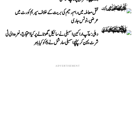
قتل معاملہ میں رام رحیم کی بریت کے خلاف سپریم کورٹ میں
عرضی، نوٹس جاری
دہلی: عآپ اراکین اسمبلی نے سائیکل گھوٹالے پر کیا احتجاج، نعرہ والی ٹی
شرٹ پہن کر پہنچے اسمبلی، مارشل نے 6 کو کیا باہر
ADVERTISEMENT