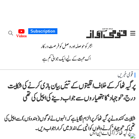
Subscription
Videos
ہجر کو حوصلہ اور وصل کو فرصت درکار
اک محبت کے لیے ایک جوانی کم ہے
قومی خبریں
پرگیہ ٹھاکر کے خلاف اقلیتوں کے تئیں بیان بازی کرنے کی شکایت
درج، ’لو جہاد‘ کا ہتھیاروں سے جواب دینے کی اپیل کی تھی
شکایت کنندہ نے پرگیہ ٹھاکر پر الزام لگایا ہے کہ انہوں نے لوگوں (ہندوؤں) سے اپیل کی
تھی کہ ’لو جہاد‘ کرنے والوں کو انہی کے انداز میں کرارا جواب دیں۔