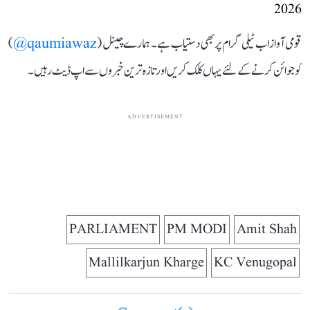
2026
قومی آواز اب ٹیلی گرام پر بھی دستیاب ہے۔ ہمارے چینل (
qaumiawaz@
)
کو جوائن کرنے کے لئے یہاں کلک کریں اور تازہ ترین خبروں سے اپ ڈیٹ رہیں۔
ADVERTISEMENT
PARLIAMENT
PM MODI
Amit Shah
Mallilkarjun Kharge
KC Venugopal