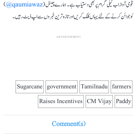
قومی آواز اب ٹیلی گرام پر بھی دستیاب ہے۔ ہمارے چینل (
qaumiawaz@
)
کو جوائن کرنے کے لئے یہاں کلک کریں اور تازہ ترین خبروں سے اپ ڈیٹ رہیں۔
ADVERTISEMENT
Sugarcane
government
Tamilnadu
farmers
Raises Incentives
CM Vijay
Paddy
Comment(s)