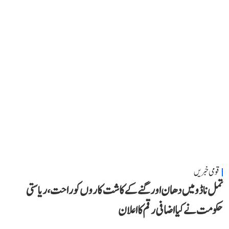
قومی خبریں
تمل ناڈو میں دھان اور گنے کے کاشت کاروں کو راحت، ریاستی
حکومت نے کیا اضافی رقم کا اعلان