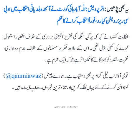
یہ بھی پڑھیں :
اتر پردیش: الٰہ آباد ہائی کورٹ نے آئندہ بلدیاتی انتخاب میں او بی
سی ریزرویشن کیا رد، فوراً انتخاب کرانے کا حکم
شکایت کنندہ نے کہا کہ پرگیہ سنگھ کی تقریر اقلیتی برادری کے خلاف ہتھیار استعمال
کرنے کی کھلی اپیل تھی۔ اس کے علاوہ تقریر مسلمانوں کے خلاف عدم رواداری،
نفرت، تشدد کو بھڑکانے کا ممکنہ اثر ہے جو کہ ایک جرم ہے۔
قومی آواز اب ٹیلی گرام پر بھی دستیاب ہے۔ ہمارے چینل (
qaumiawaz@
)
کو جوائن کرنے کے لئے یہاں کلک کریں اور تازہ ترین خبروں سے اپ ڈیٹ رہیں۔
ADVERTISEMENT