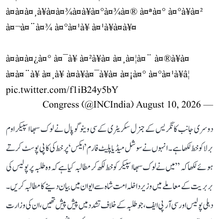
à¤à¤à¤¸à¥à¤à¤¾à¤à¥à¤°à¤¾à¤® à¤ªà¤° à¤°à¥à¤²
à¤¬à¤¨à¤¾ à¤°à¤¹à¥ à¤¹à¥à¤à¥¤
à¤à¤à¤¿à¤° à¤¯à¥ à¤²à¥à¤ à¤¸à¤¦à¤¨ à¤®à¥à¤
à¤à¤¨à¥ à¤¸à¥ à¤à¥à¤¯à¥à¤ à¤¡à¤° à¤°à¤¹à¥â¦
pic.twitter.com/f1iB24y5bY
August 10, 2026
— Congress (@INCIndia)
دوسری جانب کانگریس کے جنرل سکریٹری کے سی وینوگوپال نے لوک سبھا اسپیکر اوم
برلا کو خط لکھا ہے۔ انہوں نے سوشل میڈیا پلیٹ فارم ’ایکس‘ پر خط کی کاپی پوسٹ کرتے
ہوئے لکھا کہ ’’میں نے لوک سبھا اسپیکر کو خط لکھ کر مطالبہ کیا ہے کہ وہ طلبہ پر پولیس کی
بربریت کے معاملے میں وزیر داخلہ امت شاہ سے ایوان میں بیان دینے کا مطالبہ کریں۔
دہلی پولیس اور سی آر پی ایف، جو طلبہ کے خلاف تشدد میں پیش پیش تھیں، ان کی وزارت