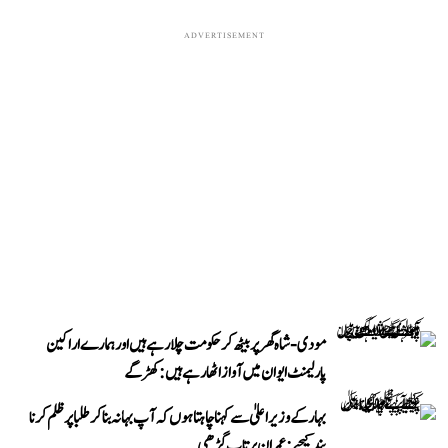
ADVERTISEMENT
مودی-شاہ گھر پر بیٹھ کر حکومت چلا رہے ہیں اور ہمارے اراکین
پارلیمنٹ ایوان میں آواز اٹھا رہے ہیں: کھڑگے
بہار کے وزیر اعلیٰ سے کہنا چاہتا ہوں کہ آپ بہانہ بنا کر طلبا پر ظلم کرنا
بند کیجیے: عمران پرتاپ گڑھی