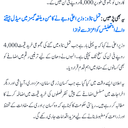
کاروں کو مجموعی طور پر 4,000 روپے فی ٹن ملیں گے۔
یہ بھی پڑھیں :
تمل ناڈو: وزیر اعلیٰ وجے نے کامن ویلتھ گیمز میں میڈل جیتنے
والے ایتھلیٹس کو اعزاز سے نوازا
وزیر اعلیٰ نے کہا کہ یہ پہلی بار ہے جب تمل ناڈو میں گنے کی مجموعی خرید قیمت 4,000
روپے فی ٹن کی سطح تک پہنچی ہے۔ انہوں نے دھان کے لیے ترغیبی رقم میں اضافے کو
بھی کسانوں کے مفاد میں اہم قدم قرار دیا۔
یہ اعلان ایسے وقت میں کیا گیا ہے جب کسان زرعی سامان، مزدوری، آبپاشی اور دیگر
اخراجات میں مسلسل اضافے کے پیش نظر فصلوں کی خرید قیمت میں اضافہ کرنے کا
مطالبہ کر رہے ہیں۔ ریاستی حکومت کا کہنا ہے کہ وہ کسان برادری کے مفادات کے تحفظ
اور زراعت کو مضبوط بنانے کے لیے مزید اقدامات جاری رکھے گی۔