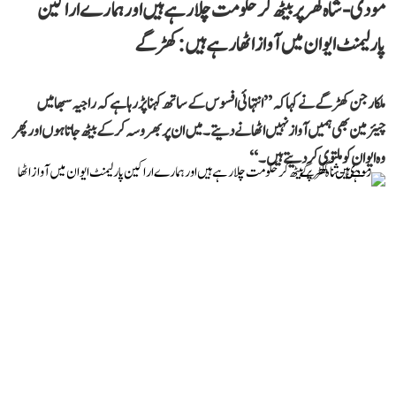
مودی-شاہ گھر پر بیٹھ کر حکومت چلا رہے ہیں اور ہمارے اراکین
پارلیمنٹ ایوان میں آواز اٹھا رہے ہیں: کھڑگے
ملکارجن کھڑگے نے کہا کہ ’’انتہائی افسوس کے ساتھ کہنا پڑ رہا ہے کہ راجیہ سبھا میں
چیئرمین بھی ہمیں آواز نہیں اٹھانے دیتے۔ میں ان پر بھروسہ کر کے بیٹھ جاتا ہوں اور پھر
وہ ایوان کو ملتوی کر دیتے ہیں۔‘‘