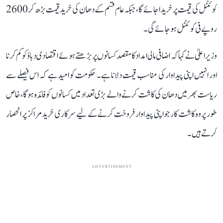
کوئنٹل کی قیمت پر خریدا جائے گا، جبکہ عام قسم کے دھان کی خرید قیمت بڑھ کر 2600
روپے فی کوئنٹل ہو جائے گی۔
وزیر اعلیٰ نے کہا کہ اضافی مالی امداد کا مقصد کسانوں پر بڑھتے ہوئے اقتصادی دباؤ کو کم کرنا
اور انہیں اپنی پیداوار کی مناسب قیمت دلانا ہے۔ حکومت کو امید ہے کہ اس فیصلے سے
ریاست بھر میں دھان کی کاشت کرنے والے بڑی تعداد میں کسانوں کو فائدہ ہوگا، خاص
طور پر وہ کاشت کار جو اپنی پیداوار فروخت کرنے کے لیے سرکاری خرید مراکز پر انحصار
کرتے ہیں۔
ADVERTISEMENT