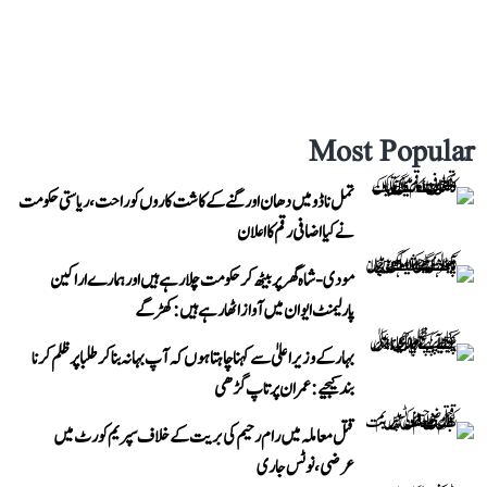
Most Popular
تمل ناڈو میں دھان اور گنے کے کاشت کاروں کو راحت، ریاستی حکومت
نے کیا اضافی رقم کا اعلان
مودی-شاہ گھر پر بیٹھ کر حکومت چلا رہے ہیں اور ہمارے اراکین
پارلیمنٹ ایوان میں آواز اٹھا رہے ہیں: کھڑگے
بہار کے وزیر اعلیٰ سے کہنا چاہتا ہوں کہ آپ بہانہ بنا کر طلبا پر ظلم کرنا
بند کیجیے: عمران پرتاپ گڑھی
قتل معاملہ میں رام رحیم کی بریت کے خلاف سپریم کورٹ میں
عرضی، نوٹس جاری