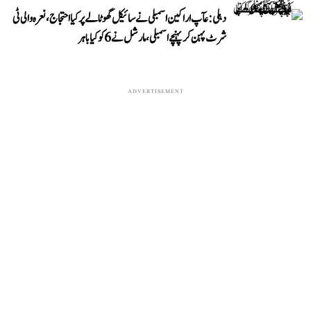
دہلی: عآپ اراکین اسمبلی نے سائیکل گھوٹالے پر کیا احتجاج، نعرہ والی ٹی
شرٹ پہن کر پہنچے اسمبلی، مارشل نے 6 کو کیا باہر
ADVERTISEMENT