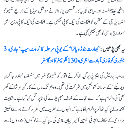
وینچر کیپیٹلسٹ اور سیاسی تجزیہ کار تحسین پونا والا نے سوشل میڈیا کے ذریعے شیموگا
ایس پی جی کے متھن کو شکایت کی ایک کاپی بھیجی ہے۔ شکایت کی ایک کاپی وزیر اعلی
بسواراج بومئی کو بھی بھیجی گئی ہے۔
یہ بھی پڑھیں :
’بھارت جوڑو یاترا‘ کے یوپی مرحلہ کا ’روٹ میپ‘ جاری، 3
جنوری کو غازی آباد سے انٹری، 130 کلومیٹر کا ہوگا سفر
مدھیہ پردیش کی ایم پی پرگیہ ٹھاکر نے اتوار کو شیموگا شہر میں منعقدہ ’ہندو جاگرن
ویدیکے‘ کے سالانہ کنونشن میں شرکت کی تھی۔ وہ بجرنگ دل کے کارکن ہرشا کے گھر
بھی گئی، الزام ہے کہ اسے حجاب کے خلاف مہم چلانے کی بنا پر قتل کیا گیا ہے۔ شکایت
کنندہ نے پرگیہ ٹھاکر پر الزام لگایا ہے کہ انہوں نے تقریب میں تقریر کرتے ہوئے اقلیتی
برادری کے خلاف انتہائی 'توہین آمیز' بیان بازی کی۔ پرگیہ نے لوگوں (ہندوؤں) سے