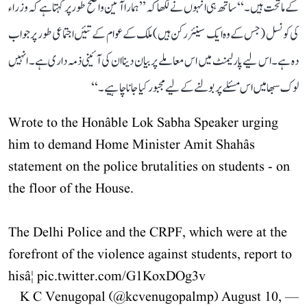
کے ماتحت ہیں۔‘‘ ساتھ ہی انہوں نے لکھا کہ ’’ہمارا آئین واضح طور پر کہتا ہے کہ وزراء
کی کونسل (جس کے وہ ایک سینئر رکن ہیں) ملک کے عوام کے تئیں اجتماعی طور پر جواب
دہ ہے۔ اس لیے پارلیمنٹ میں اس معاملے پر بیان دینا ان کی آئینی ذمہ داری ہے۔ انہیں
لوک سبھا میں اس مسئلے پر بولنے کے لیے مجبور کیا جانا چاہیے۔‘‘
Wrote to the Honâble Lok Sabha Speaker urging
him to demand Home Minister Amit Shahâs
statement on the police brutalities on students - on
the floor of the House.
The Delhi Police and the CRPF, which were at the
forefront of the violence against students, report to
hisâ¦
pic.twitter.com/G1KoxDOg3v
August 10,
— K C Venugopal (@kcvenugopalmp)