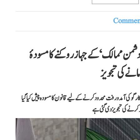
Comment
’دشمن ممالک‘ کے جہاز روکنے کا مسودۂ
انے کی تجویز
کارگو کی آمدورفت محدود کرنے کے لیے قانون کا مسودہ پیش کیا گیا