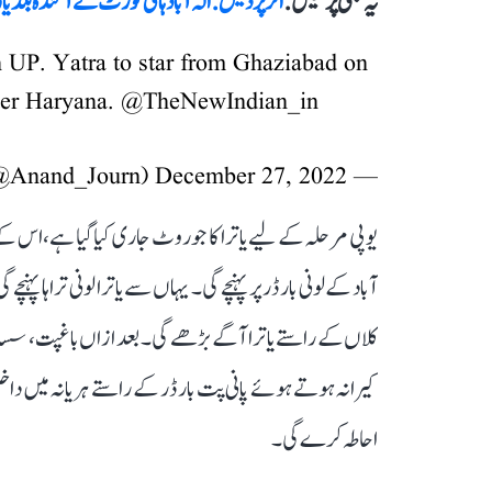
یہ بھی پڑھیں :
اتر پردیش: الٰہ آباد ہائی کورٹ نے آئندہ بلدیا
 UP. Yatra to star from Ghaziabad on
ter Haryana.
@TheNewIndian_in
December 27, 2022
— Anand Singh (@Anand_Journ)
کلاں کے راستے یاترا آگے بڑھے گی۔ بعد ازاں باغپت، سسانا،
احاطہ کرے گی۔