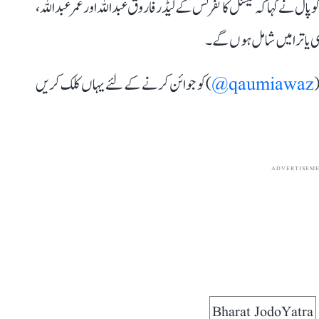
 نے کہا کہ نیشنل کانفرنس کے لیڈر فاروق عبداللہ اور عمر عبداللہ،
 بھی یاترا میں شامل ہوں گے۔
(
qaumiawaz@
) کو جوائن کرنے کے لئے یہاں کلک کریں
ADVERTISEM
Bharat JodoYatra