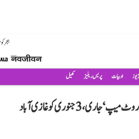
ہجر کو
ڈیوز
ادبیات
پریس ریلیز
کھیل
’بھارت جوڑو یاترا‘ کے یوپی مرحلہ کا ’روٹ میپ‘ جاری، 3 جنوری کو غازی آباد