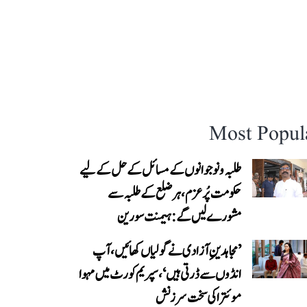
Most Popul
طلبہ و نوجوانوں کے مسائل کے حل کے لیے
حکومت پُرعزم، ہر ضلع کے طلبہ سے
مشورے لیں گے: ہیمنت سورین
’مجاہدینِ آزادی نے گولیاں کھائیں، آپ
انڈوں سے ڈرتی ہیں‘، سپریم کورٹ میں مہوا
موئترا کی سخت سرزنش