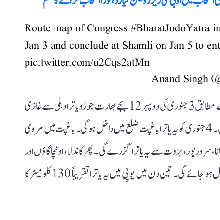
تی انتخاب میں او بی سی ریزرویشن کیا رد، فوراً انتخاب کرانے کا حکم
Route map of Congress
#BharatJodoYatra
in
Jan 3 and conclude at Shamli on Jan 5 to en
pic.twitter.com/u2Cqs2atMn
یوپی مرحلہ کے لیے یاترا کا جو روٹ جاری کیا گیا ہے، اس کے مطابق 3 جنوری کی دوپہر 12 بجے بھارت جوڑو یاترا دہلی سے غازی
آباد کے لونی بارڈر پر پہنچے گی۔ یہاں سے یاترا لونی تراہا پہنچے گی۔ 4 جنوری کو یہ یاترا باغپت ضلع میں داخل ہوگی۔ باغپت میں مروی
 سرور پور، بڑوت سے یہ یاترا گزرے گی۔ پھر کاندلا، اونچاگاؤں اور
کیرانہ ہوتے ہوئے پانی پت بارڈر کے راستے ہریانہ میں داخل ہو جائے گی۔ تین دن میں یوپی میں یہ یاترا تقریباً 130 کلومیٹر کا