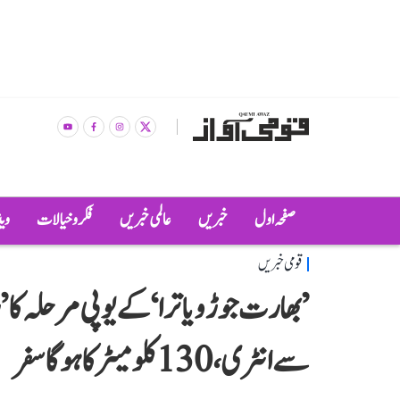
صفحہ اول
خبریں
عالمی خبریں
فکر و خیالات
وی
قومی خبریں
سے انٹری، 130 کلومیٹر کا ہوگا سفر