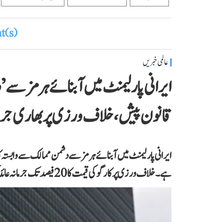
(s)
عالمی خبریں
ایرانی پارلیمنٹ میں آبنائے ہرمز سے 
قانون پیش، خلاف ورزی پر بھاری جرم
ایرانی پارلیمنٹ میں آبنائے ہرمز سے دشمن ممالک سے وابستہ 
ہے۔ خلاف ورزی پر کارگو کی قیمت کا 20 فیصد تک جرمانہ عائد کرنے کی تجویز دی گئی ہے