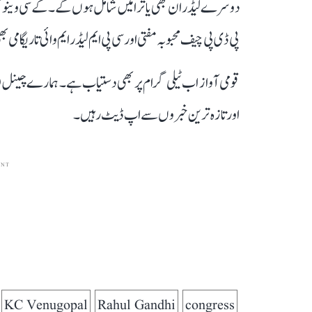
دوسرے لیڈران بھی یاترا میں شامل ہوں گے۔ کے سی وینوگوپال
پی ڈی پی چیف محبوبہ مفتی اور سی پی ایم لیڈر ایم وائی تاریگامی
قومی آواز اب ٹیلی گرام پر بھی دستیاب ہے۔ ہمارے چینل 
اور تازہ ترین خبروں سے اپ ڈیٹ رہیں۔
ENT
KC Venugopal
Rahul Gandhi
congress