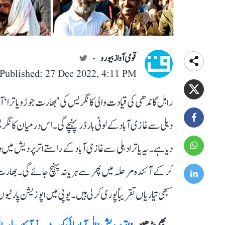
قومی آواز بیورو
Published: 27 Dec 2022, 4:11 PM
دہلی سے غازی آباد کے لونی بارڈر پہنچے گی۔ اس درمیان کان
کر کے آئندہ مرحلہ میں پھر سے ہریانہ پہنچ جائے گی۔ بھار
سبھی تیاریاں تقریباً پوری کر لی ہیں۔ یوپی میں اپوزیشن پار