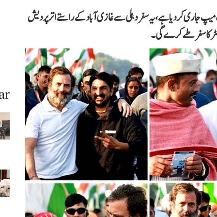
یپ جاری کر دیا ہے، یہ سفر دہلی سے غازی آباد کے راستے اتر پردیش
ar