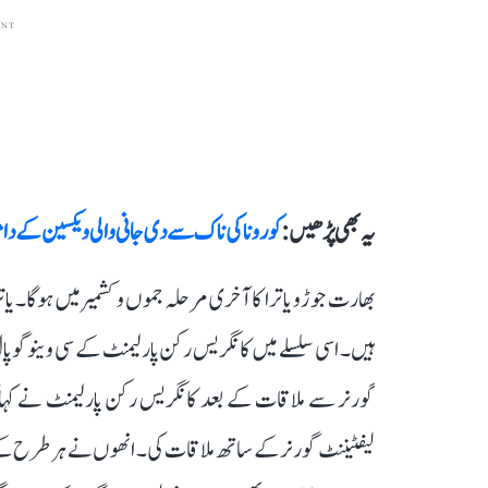
ENT
یہ بھی پڑھیں :
کورونا کی ناک سے دی جانی والی ویکسین کے د
بھارت جوڑو یاترا کا آخری مرحلہ جموں و کشمیر میں ہوگا۔ ی
ہیں۔ اسی سلسلے میں کانگریس رکن پارلیمنٹ کے سی وینوگوپال
گورنر سے ملاقات کے بعد کانگریس رکن پارلیمنٹ نے کہا ک
لیفٹیننٹ گورنر کے ساتھ ملاقات کی۔ انھوں نے ہر طرح کے