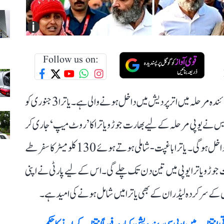
i
Follow us on:
راہل گاندھی کی قیادت والی کانگریس کی ’بھارت جوڑو یاترا‘ آئندہ مرحلہ میں اتر پردیش میں داخل ہونے والی ہے۔ یاترا 3 جنوری کو
گریس نے یوپی مرحلہ کے لیے بھارت جوڑو یاترا کا ’روٹ میپ‘ جاری کر
دیا ہے۔ یہ یاترا دہلی سے غازی آباد کے راستے اتر پردیش میں داخل ہوگی۔ یاترا باغپت-شاملی ہوتے ہوئے 130 کلومیٹر کا سفر طے
ت جوڑو یاترا یوپی میں تین دن تک چلے گی۔ اس کے لیے پارٹی نے اپنی
ٹیوں کے سرکردہ لیڈران کے بھی یاترا میں شامل ہونے کی امید ہے۔