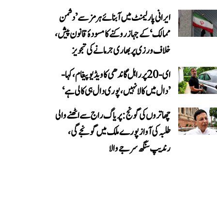
ایرانی پارلیمنٹ میں آبنائے ہرمز سے ’دشمن
ممالک‘ کے جہاز روکنے کا مسودۂ قانون پیش،
خلاف ورزی پر بھاری جرمانے کی تجویز
ای-20 پر راہل گاندھی کا ویڈیو پیغام، کہا-
’دال میں کالا نہیں، پوری دال ہی کالی ہے‘
چھاتروں کی گونج: پریاگ راج سے اٹھنے والی
طلبہ کی آواز پورے ملک میں گونجے گی،
رندیپ سنگھ سرجے والا