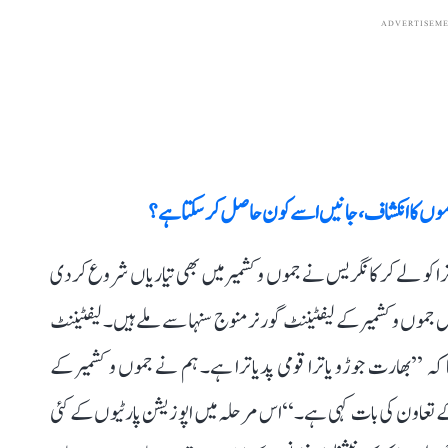
ADVERTISEM
اموں کا انکشاف، جانیں اسے کون حاصل کر سکتا ہے؟
اترا کو لے کر کانگریس نے جموں و کشمیر میں بھی تیاریاں شروع کر دی
 جموں و کشمیر کے لیفٹیننٹ گورنر منوج سنہا سے ملے ہیں۔ لیفٹیننٹ
ہ ’’بھارت جوڑو یاترا قومی پدیاترا ہے۔ ہم نے جموں و کشمیر کے
 تعاون کی بات کہی ہے۔‘‘ اس مرحلہ میں اپوزیشن پارٹیوں کے کئی