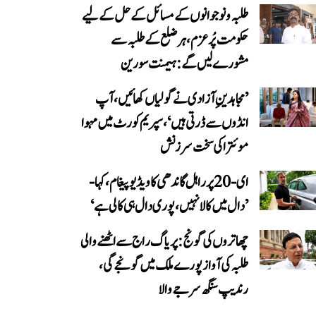
طلبہ و نوجوانوں کے مسائل کے حل کے لیے
حکومت پُرعزم، ہر ضلع کے طلبہ سے
مشورے لیں گے: ہیمنت سورین
’مجاہدینِ آزادی نے گولیاں کھائیں، آپ
انڈوں سے ڈرتی ہیں‘، سپریم کورٹ میں مہوا
موئترا کی سخت سرزنش
ای-20 پر راہل گاندھی کا ویڈیو پیغام، کہا-
’دال میں کالا نہیں، پوری دال ہی کالی ہے‘
چھاتروں کی گونج: پریاگ راج سے اٹھنے والی
طلبہ کی آواز پورے ملک میں گونجے گی،
رندیپ سنگھ سرجے والا