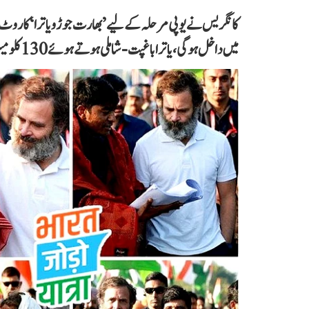
کانگریس نے یوپی مرحلہ کے لیے ’بھارت جوڑو یاترا‘ کا روٹ م
میں داخل ہوگی، یاترا باغپت-شاملی ہوتے ہوئے 130 کلومیٹر کا سفر طے کرے گی۔