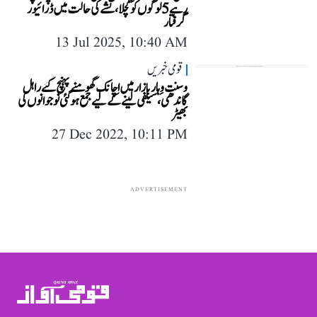
رہے 5 لوگوں کو کچلا، نشے کی حالت میں ڈرائیور
گرفتار
13 Jul 2025, 10:40 AM
قومی خبریں
وسنت وِہار بازار میں اچانک گھومنے پہنچ گئے راہل
گاندھی، سیلفی لینے کے لیے جمع ہو گئی نوجوانوں کی
بھیڑ
27 Dec 2022, 10:11 PM
ADVERTISEMENT