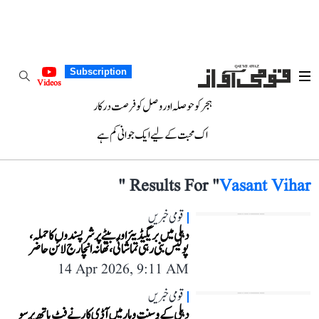
Subscription
Videos
ہجر کو حوصلہ اور وصل کو فرصت درکار
اک محبت کے لیے ایک جوانی کم ہے
"
Results For "
Vasant Vihar
قومی خبریں
دہلی میں بریگیڈیئر اور بیٹے پر شرپسندوں کا حملہ،
پولیس بنی رہی تماشائی، تھانہ انچارج لائن حاضر
14 Apr 2026, 9:11 AM
قومی خبریں
دہلی کے وسنت وِہار میں آڈی کار نے فٹ پاتھ پر سو