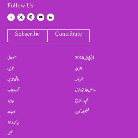
Follow Us
Subscribe
Contribute
آئی پی ایل 2026
صفحہ اول
انٹرویو
خبریں
شہرنامہ
عالمی خبریں
سائنس اینڈ ٹیکنالوجی
فکر و خیالات
فلم اور تفریح
ویڈیوز
تعلیم اور کیریر
ادبیات
پریس ریلیز
کھیل