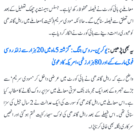
معاملے پر ہائی کورٹ نے فیصلہ محفوظ رکھ لیا ہے۔ جسٹس ہیمنت پرچھک تعطیل کے بعد
اس تعلق سے فیصلہ سنائیں گے۔ حالانکہ مودی سرنیم (کنیت) معاملے میں راہل گاندھی
کو عبوری راحت دینے سے ہائی کورٹ نے انکار کر دیا ہے۔
یہ بھی پڑھیں :
یوکرین-روس جنگ: گزشتہ 5 ماہ میں 20 ہزار سے زائد روسی
فوجی مارے گئے اور 80 ہزار زخمی، امریکہ کا دعویٰ
واضح رہے کہ راہل گاندھی نے ہائی کورٹ میں عرضی داخل کر ’مودی سرنیم‘ سے
جڑے تبصرہ کے بعد ایک مجرمانہ ہتک عزتی معاملے میں سزا پر روک لگانے کا مطالبہ کیا
ہے۔ اس معاملے میں راہل گاندھی کو سورت کی ایک عدالت نے 2 سال جیل کی سزا
سنائی تھی۔ اس فیصلے کے بعد راہل گاندھی کی لوک سبھا رکنیت ختم ہو گئی اور انھیں
سرکاری بنگلہ بھی خالی کرنا پڑا۔