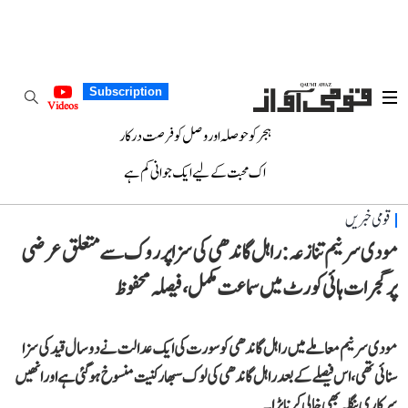
Subscription
Videos
ہجر کو حوصلہ اور وصل کو فرصت درکار
اک محبت کے لیے ایک جوانی کم ہے
قومی خبریں
مودی سرنیم تنازعہ: راہل گاندھی کی سزا پر روک سے متعلق عرضی
پر گجرات ہائی کورٹ میں سماعت مکمل، فیصلہ محفوظ
مودی سرنیم معاملے میں راہل گاندھی کو سورت کی ایک عدالت نے دو سال قید کی سزا
سنائی تھی، اس فیصلے کے بعد راہل گاندھی کی لوک سبھا رکنیت منسوخ ہو گئی ہے اور انھیں
سرکاری بنگلہ بھی خالی کرنا پڑا۔