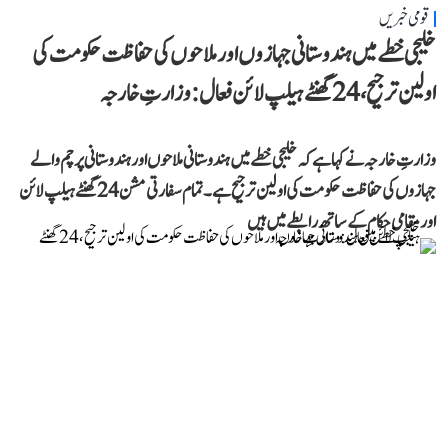
قومی خبریں
خلیجی خطے میں ہندوستانی جہازوں اور ملاحوں کی حفاظت حکومت کی
اولین ترجیح، 24 گھنٹے ہیلپ لائن فعال: وزارتِ خارجہ
وزارتِ خارجہ نے کہا ہے کہ خلیجی خطے میں ہندوستانی ملاحوں اور ہندوستانی پرچم والے
جہازوں کی حفاظت حکومت کی اولین ترجیح ہے۔ تمام سفارتی مشن 24 گھنٹے ہیلپ لائن
اور مقامی حکام کے ساتھ رابطے میں ہیں