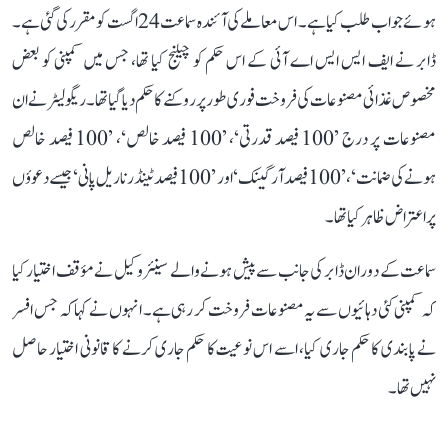
ہوئے جواب طلب کیا ہے۔ اس معاملے کی آئندہ سماعت 24 اگست کو مقرر کی گئی ہے۔
ڈابر نے ایف ایس ایس اے آئی کے اس حکم کو چیلنج کیا تھا، جس میں کمپنی کو بعض
مخصوص غذائی مصنوعات کی فروخت فوری طور پر روکنے کا حکم دیا گیا تھا۔ ریگولیٹر نے ان
مصنوعات پر درج ’100 فیصد قدرتی‘، ’100 فیصد خالص‘، ’100 فیصد خالص
ہونے کی ضمانت‘، ’100 فیصد آرگینک‘ اور ’100 فیصد ٹینڈر ناریل پانی‘ جیسے دعوؤں
پر اعتراض ظاہر کیا تھا۔
سماعت کے دوران ڈابر کی جانب سے پیش ہونے والے سینئر وکیل نے مؤقف اختیار کیا
کہ کمپنی کئی دہائیوں سے یہ مصنوعات فروخت کر رہی ہے۔ انہوں نے کہا کہ جس افسر
نے پابندی کا حکم جاری کیا، اسے اس نوعیت کا حکم جاری کرنے کا قانونی اختیار حاصل
نہیں تھا۔