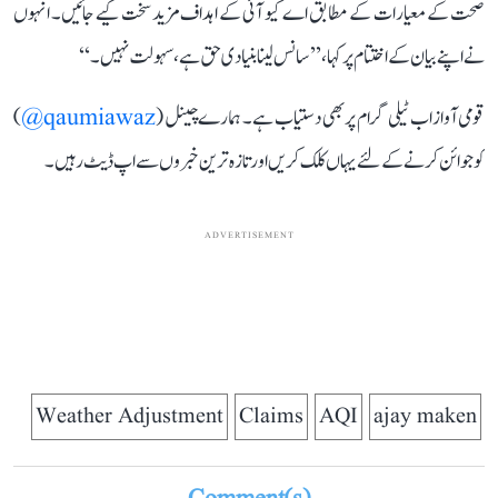
صحت کے معیارات کے مطابق اے کیو آئی کے اہداف مزید سخت کیے جائیں۔ انہوں
نے اپنے بیان کے اختتام پر کہا، ’’سانس لینا بنیادی حق ہے، سہولت نہیں۔‘‘
قومی آواز اب ٹیلی گرام پر بھی دستیاب ہے۔ ہمارے چینل (
qaumiawaz@
)
کو جوائن کرنے کے لئے یہاں کلک کریں اور تازہ ترین خبروں سے اپ ڈیٹ رہیں۔
ADVERTISEMENT
Weather Adjustment
Claims
AQI
ajay maken