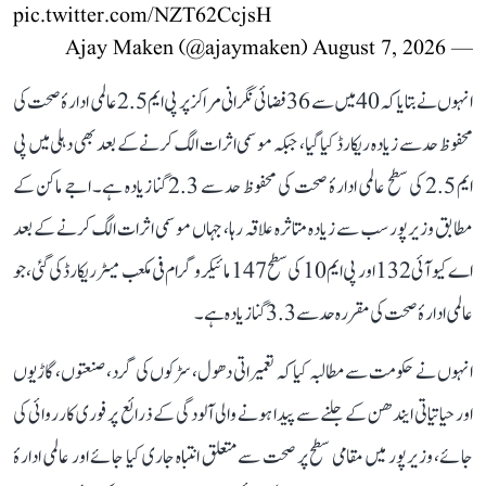
pic.twitter.com/NZT62CcjsH
August 7, 2026
— Ajay Maken (@ajaymaken)
انہوں نے بتایا کہ 40 میں سے 36 فضائی نگرانی مراکز پر پی ایم 2.5 عالمی ادارۂ صحت کی
محفوظ حد سے زیادہ ریکارڈ کیا گیا، جبکہ موسمی اثرات الگ کرنے کے بعد بھی دہلی میں پی
ایم 2.5 کی سطح عالمی ادارۂ صحت کی محفوظ حد سے 2.3 گنا زیادہ ہے۔ اجے ماکن کے
مطابق وزیرپور سب سے زیادہ متاثرہ علاقہ رہا، جہاں موسمی اثرات الگ کرنے کے بعد
اے کیو آئی 132 اور پی ایم 10 کی سطح 147 مائیکروگرام فی مکعب میٹر ریکارڈ کی گئی، جو
عالمی ادارۂ صحت کی مقررہ حد سے 3.3 گنا زیادہ ہے۔
انہوں نے حکومت سے مطالبہ کیا کہ تعمیراتی دھول، سڑکوں کی گرد، صنعتوں، گاڑیوں
اور حیاتیاتی ایندھن کے جلنے سے پیدا ہونے والی آلودگی کے ذرائع پر فوری کارروائی کی
جائے، وزیرپور میں مقامی سطح پر صحت سے متعلق انتباہ جاری کیا جائے اور عالمی ادارۂ