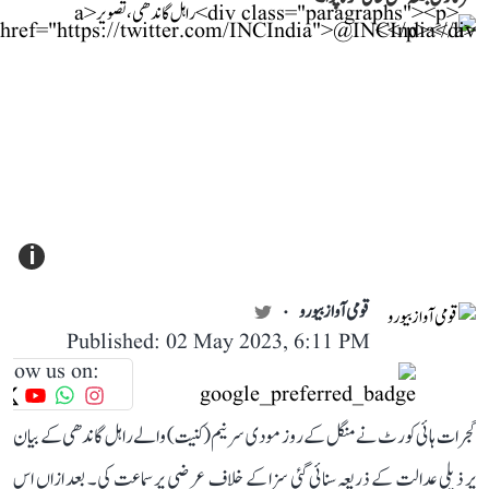
i
قومی آواز بیورو
Published: 02 May 2023, 6:11 PM
llow us on:
گجرات ہائی کورٹ نے منگل کے روز مودی سرنیم (کنیت) والے راہل گاندھی کے بیان
پر ذیلی عدالت کے ذریعہ سنائی گئی سزا کے خلاف عرضی پر سماعت کی۔ بعد ازاں اس