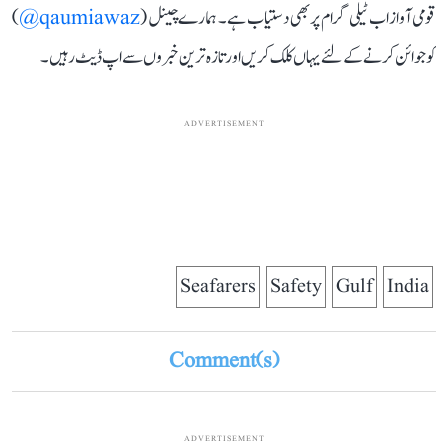
قومی آواز اب ٹیلی گرام پر بھی دستیاب ہے۔ ہمارے چینل (
qaumiawaz@
)
کو جوائن کرنے کے لئے یہاں کلک کریں اور تازہ ترین خبروں سے اپ ڈیٹ رہیں۔
ADVERTISEMENT
Seafarers
Safety
Gulf
India
Comment(s)
ADVERTISEMENT