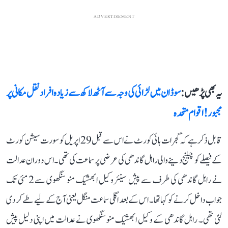
ADVERTISEMENT
یہ بھی پڑھیں :
سوڈان میں لڑائی کی وجہ سے آٹھ لاکھ سے زیادہ افراد نقل مکانی پر
مجبور! اقوام متحدہ
قابل ذکر ہے کہ گجرات ہائی کورٹ نے اس سے قبل 29 اپریل کو سورت سیشن کورٹ
کے فیصلے کو چیلنج دینے والی راہل گاندھی کی عرضی پر سماعت کی تھی۔ اس دوران عدالت
نے راہل گاندھی کی طرف سے پیش سینئر وکیل ابھشیک منو سنگھوی سے 2 مئی تک
جواب داخل کرنے کو کہا تھا۔ اس کے بعد اگلی سماعت منگل یعنی آج کے لیے طے کر دی
گئی تھی۔ راہل گاندھی کے وکیل ابھشیک منو سنگھوی نے عدالت میں اپنی دلیل پیش