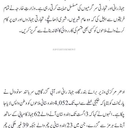
جہاز رانی اور تجارتی سرگرمیوں کی مسلسل حمایت کرتی رہی ہے۔ وزارتِ خارجہ نے تمام
فریقوں سے اپیل کی کہ وہ عام شہریوں، شہری ڈھانچے، تجارتی جہازوں اور ان پر کام
کرنے والے ملاحوں کو کسی بھی قسم کی کارروائی کا نشانہ بنانے سے گریز کریں۔
ADVERTISEMENT
ادھر مرکزی وزیر برائے بندرگاہ، جہاز رانی اور آبی گزرگاہیں سربانند سونووال نے
پارلیمنٹ کو بتایا کہ خلیجی خطے سے اب تک 4,052 ہندوستانی ملاحوں کو وطن واپس لایا جا
چکا ہے۔ انہوں نے کہا کہ 3 اگست تک ہندوستان آنے والے 62 جہاز کامیابی کے ساتھ
آبنائے ہرمز سے گزرے، جن میں 23 ہندوستانی پرچم والے جبکہ 39 غیر ملکی پرچم