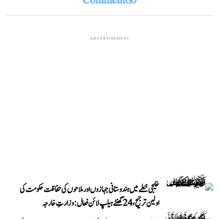
Comment(s)
ADVERTISEMENT
خلیجی خطے میں ہندوستانی جہازوں اور ملاحوں کی حفاظت حکومت کی
اولین ترجیح، 24 گھنٹے ہیلپ لائن فعال: وزارتِ خارجہ