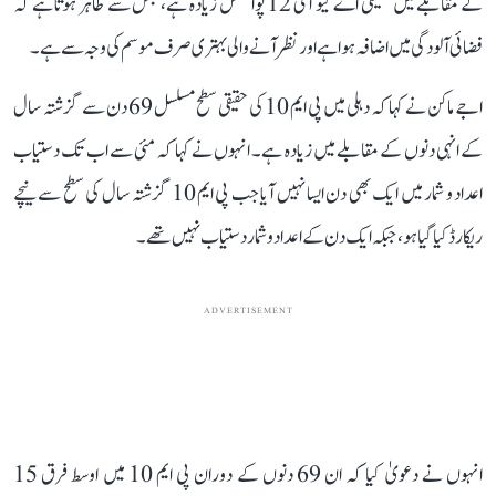
کے مقابلے میں حقیقی اے کیو آئی 12 پوائنٹس زیادہ ہے، جس سے ظاہر ہوتا ہے کہ
فضائی آلودگی میں اضافہ ہوا ہے اور نظر آنے والی بہتری صرف موسم کی وجہ سے ہے۔
اجے ماکن نے کہا کہ دہلی میں پی ایم 10 کی حقیقی سطح مسلسل 69 دن سے گزشتہ سال
کے انہی دنوں کے مقابلے میں زیادہ ہے۔ انہوں نے کہا کہ مئی سے اب تک دستیاب
اعداد و شمار میں ایک بھی دن ایسا نہیں آیا جب پی ایم 10 گزشتہ سال کی سطح سے نیچے
ریکارڈ کیا گیا ہو، جبکہ ایک دن کے اعداد و شمار دستیاب نہیں تھے۔
ADVERTISEMENT
انہوں نے دعویٰ کیا کہ ان 69 دنوں کے دوران پی ایم 10 میں اوسط فرق 15