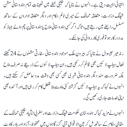
انتہائی اہمیت دیتی ہے۔ انہوں نے بتایا کہ خلیجی خطے میں تعینات تمام ہندوستانی مشن
شپنگ وزارت، متعلقہ ممالک کے میری ٹائم حکام اور دیگر متعلقہ اداروں کے ساتھ
مسلسل رابطے میں رہتے ہیں، تاکہ اگر کسی ہندوستانی ملاح یا ہندوستانی پرچم والے جہاز کو
مدد درکار ہو تو فوری کارروائی کی جا سکے۔
رندھیر جیسوال نے بتایا کہ بیرونِ ملک موجود ہندوستانی سفارتی مشنوں نے 24 گھنٹے
فعال ہیلپ لائنیں بھی قائم کر رکھی ہیں۔ ان ہیلپ لائنوں کے ذریعے نہ صرف ملاح
بلکہ ضرورت مند دیگر ہندوستانی شہری بھی کسی بھی وقت مدد حاصل کر سکتے ہیں۔
انہوں نے کہا کہ یہ ہیلپ لائنیں گزشتہ کئی ماہ سے بلا تعطل کام کر رہی ہیں اور آئندہ بھی
اپنی خدمات جاری رکھیں گی۔
انہوں نے مزید کہا کہ ہندوستان حکومت شپنگ وزارت اور مغربی ایشیا و خلیجی ممالک کے
مقامی حکام کے ساتھ مل کر بین الاقوامی آبی گزرگاہوں میں محفوظ، آزاد اور بلا رکاوٹ