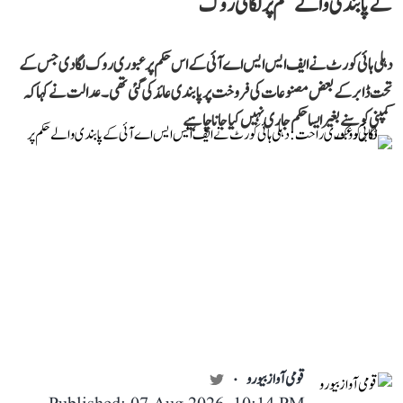
کے پابندی والے حکم پر لگائی روک
دہلی ہائی کورٹ نے ایف ایس ایس اے آئی کے اس حکم پر عبوری روک لگا دی جس کے
تحت ڈابر کے بعض مصنوعات کی فروخت پر پابندی عائد کی گئی تھی۔ عدالت نے کہا کہ
کمپنی کو سنے بغیر ایسا حکم جاری نہیں کیا جانا چاہیے
قومی آواز بیورو