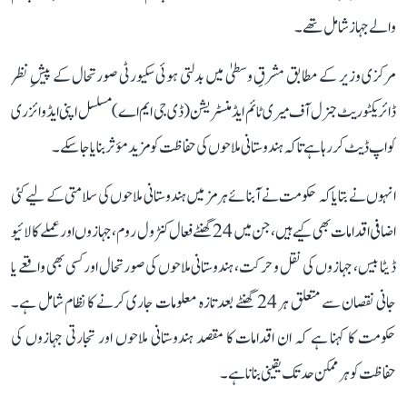
والے جہاز شامل تھے۔
مرکزی وزیر کے مطابق مشرقِ وسطیٰ میں بدلتی ہوئی سکیورٹی صورتحال کے پیشِ نظر
ڈائریکٹوریٹ جنرل آف میری ٹائم ایڈمنسٹریشن (ڈی جی ایم اے) مسلسل اپنی ایڈوائزری
کو اپ ڈیٹ کر رہا ہے تاکہ ہندوستانی ملاحوں کی حفاظت کو مزید مؤثر بنایا جا سکے۔
انہوں نے بتایا کہ حکومت نے آبنائے ہرمز میں ہندوستانی ملاحوں کی سلامتی کے لیے کئی
اضافی اقدامات بھی کیے ہیں، جن میں 24 گھنٹے فعال کنٹرول روم، جہازوں اور عملے کا لائیو
ڈیٹا بیس، جہازوں کی نقل و حرکت، ہندوستانی ملاحوں کی صورتحال اور کسی بھی واقعے یا
جانی نقصان سے متعلق ہر 24 گھنٹے بعد تازہ معلومات جاری کرنے کا نظام شامل ہے۔
حکومت کا کہنا ہے کہ ان اقدامات کا مقصد ہندوستانی ملاحوں اور تجارتی جہازوں کی
حفاظت کو ہر ممکن حد تک یقینی بنانا ہے۔