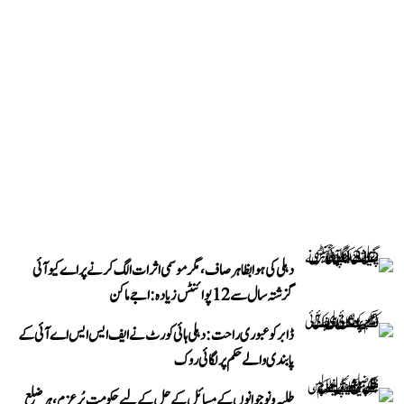
دہلی کی ہوا بظاہر صاف، مگر موسمی اثرات الگ کرنے پر اے کیو آئی
گزشتہ سال سے 12 پوائنٹس زیادہ: اجے ماکن
ڈابر کو عبوری راحت: دہلی ہائی کورٹ نے ایف ایس ایس اے آئی کے
پابندی والے حکم پر لگائی روک
طلبہ و نوجوانوں کے مسائل کے حل کے لیے حکومت پُرعزم، ہر ضلع