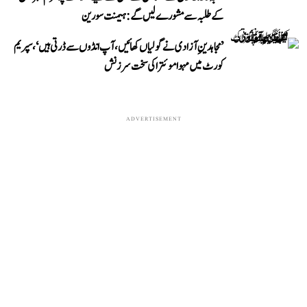
کے طلبہ سے مشورے لیں گے: ہیمنت سورین
’مجاہدینِ آزادی نے گولیاں کھائیں، آپ انڈوں سے ڈرتی ہیں‘، سپریم
کورٹ میں مہوا موئترا کی سخت سرزنش
ADVERTISEMENT