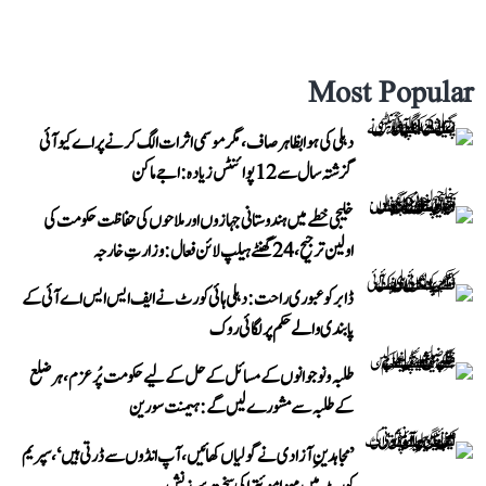
Most Popular
دہلی کی ہوا بظاہر صاف، مگر موسمی اثرات الگ کرنے پر اے کیو آئی
گزشتہ سال سے 12 پوائنٹس زیادہ: اجے ماکن
خلیجی خطے میں ہندوستانی جہازوں اور ملاحوں کی حفاظت حکومت کی
اولین ترجیح، 24 گھنٹے ہیلپ لائن فعال: وزارتِ خارجہ
ڈابر کو عبوری راحت: دہلی ہائی کورٹ نے ایف ایس ایس اے آئی کے
پابندی والے حکم پر لگائی روک
طلبہ و نوجوانوں کے مسائل کے حل کے لیے حکومت پُرعزم، ہر ضلع
کے طلبہ سے مشورے لیں گے: ہیمنت سورین
’مجاہدینِ آزادی نے گولیاں کھائیں، آپ انڈوں سے ڈرتی ہیں‘، سپریم