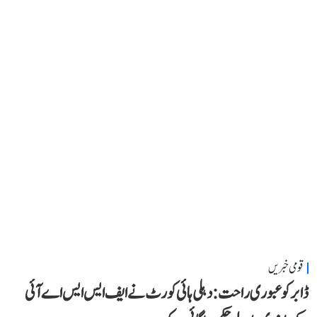
قومی خبریں
ڈابر کو عبوری راحت: دہلی ہائی کورٹ نے ایف ایس ایس اے آئی