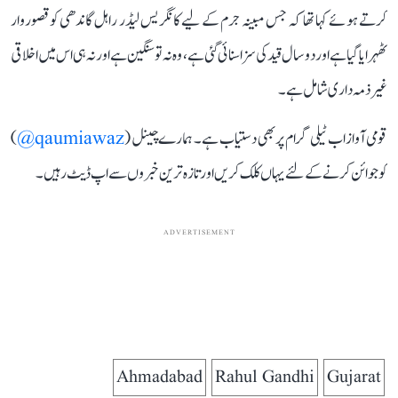
کرتے ہوئے کہا تھا کہ جس مبینہ جرم کے لیے کانگریس لیڈر راہل گاندھی کو قصوروار
ٹھہرایا گیا ہے اور دو سال قید کی سزا سنائی گئی ہے، وہ نہ تو سنگین ہے اور نہ ہی اس میں اخلاقی
غیر ذمہ داری شامل ہے۔
قومی آواز اب ٹیلی گرام پر بھی دستیاب ہے۔ ہمارے چینل (
qaumiawaz@
)
کو جوائن کرنے کے لئے یہاں کلک کریں اور تازہ ترین خبروں سے اپ ڈیٹ رہیں۔
ADVERTISEMENT
Ahmadabad
Rahul Gandhi
Gujarat