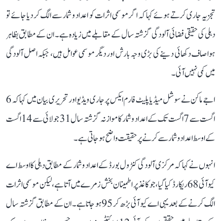
تجزیہ جاری کرتے ہوئے کہا کہ اگر موسمی اثرات کو اعداد و شمار سے الگ کر دیا جائے تو
دہلی کی حقیقی فضائی آلودگی گزشتہ سال کے مقابلے میں زیادہ ہے۔ ان کے مطابق بظاہر
ہوا صاف دکھائی دینے کی بڑی وجہ بارش اور دیگر موسمی عوامل ہیں، جبکہ اصل آلودگی
میں کمی نہیں آئی۔
اجے ماکن نے سوشل میڈیا پلیٹ فارم ایکس پر جاری ویڈیو اور تحریری بیان میں کہا کہ 6
اگست سے 7 اگست تک کے اعداد و شمار کا موازنہ گزشتہ سال 31 جولائی سے 14 اگست
کے اوسط اعداد و شمار سے کرنے پر حقیقت واضح ہو جاتی ہے۔
انہوں نے کہا کہ مرکزی آلودگی کنٹرول بورڈ کے اعداد و شمار کے مطابق دہلی کا اوسط اے
کیو آئی 68 ریکارڈ کیا گیا، جو کاغذ پر اطمینان بخش زمرے میں آتا ہے، لیکن موسمی اثرات
الگ کرنے کے بعد یہی اے کیو آئی بڑھ کر 95 ہو جاتا ہے۔ ان کے مطابق گزشتہ سال