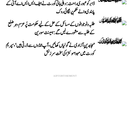
ڈابر کو عبوری راحت: دہلی ہائی کورٹ نے ایف ایس ایس اے آئی کے
پابندی والے حکم پر لگائی روک
طلبہ و نوجوانوں کے مسائل کے حل کے لیے حکومت پُرعزم، ہر ضلع
کے طلبہ سے مشورے لیں گے: ہیمنت سورین
’مجاہدینِ آزادی نے گولیاں کھائیں، آپ انڈوں سے ڈرتی ہیں‘، سپریم
کورٹ میں مہوا موئترا کی سخت سرزنش
ADVERTISEMENT