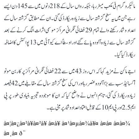
مائیکروگرام فی مکعب میٹر رہا، جبکہ رواں سال کے 218 دنوں میں سے 145 دن ایسے
رہے جن میں یہ سطح گزشتہ سال سے زیادہ ریکارڈ کی گئی۔ ان کے مطابق گزشتہ سال کے
اعداد و شمار رکھنے والے تمام 29 فضائی نگرانی مراکز موسمی اثرات الگ کرنے کے بعد
گزشتہ سال سے زیادہ آلودہ پائے گئے اور اوسطاً اے کیو آئی میں 13 پوائنٹس کا اضافہ
ریکارڈ کیا گیا۔
اجے ماکن نے مزید کہا کہ اس روز 43 میں سے 22 فضائی نگرانی مراکز پر کاربن مونو
آکسائیڈ سب سے بڑا آلودہ عنصر رہا اور اس کی سطح گزشتہ سال کے مقابلے میں 42 فیصد
زیادہ ریکارڈ کی گئی، تاہم انہوں نے واضح کیا کہ ان کا موجودہ تجزیہ بنیادی طور پر پی
ایم 2.5 اور پی ایم 10 کے قابل اعتماد اعداد و شمار پر مبنی ہے۔
à¤¦à¤¿à¤²à¥à¤²à¥ à¤à¥ à¤¹à¤µà¤¾à¥¤ à¤à¤ à¤à¤¾
à¤¸à¤ ð¨