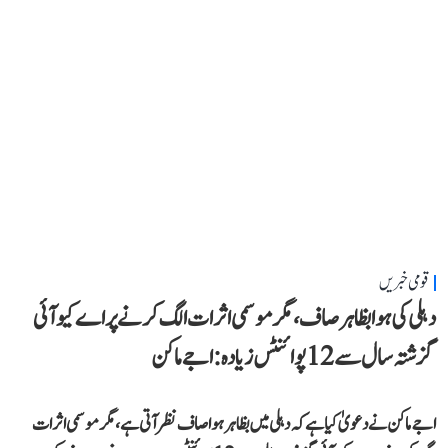
قومی خبریں
دہلی کی ہوا بظاہر صاف، مگر موسمی اثرات الگ کرنے پر اے کیو آئی
گزشتہ سال سے 12 پوائنٹس زیادہ: اجے ماکن
اجے ماکن نے دعویٰ کیا ہے کہ دہلی میں بظاہر ہوا صاف نظر آتی ہے، مگر موسمی اثرات