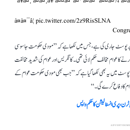
°à¥à¤¸ à¤à¤¸à¥ à¤¤à¤°à¤¹ à¤à¤¨à¤¤à¤¾ à¤
à¤à¤¯â¦
pic.twitter.com/2z9RisSLNA
 پر پوسٹ جاری کی ہے، جس میں لکھا ہے کہ ’’مودی حکومت جاسوسی
نے کا عوام مخالف حکم لائی تھی۔ کانگریس اور عوام کی شدید مخالفت
پوسٹ میں یہ بھی لکھا گیا ہے کہ ’’جب بھی مودی حکومت عوام کے
م کا دفاع کرے گی۔‘‘
 ٹرن، پری انسٹالیشن کا حکم واپس
ADVERTISEM