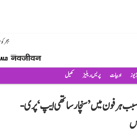
ہجر کو
ڈیوز
ادبیات
پریس ریلیز
کھیل
 ہر فون میں ’سنچار ساتھی ایپ‘ پری-
یس