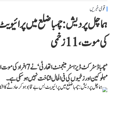
قومی خبریں
کی موت، 11 زخمی
مہلوکین اور زخمیوں کی فی الحال شناخت نہیں ہو سکی ہے۔