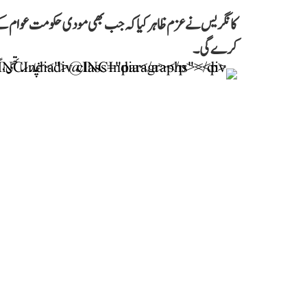
کانگریس نے عزم ظاہر کیا کہ جب بھی مودی حکومت عوام کے
کرے گی۔