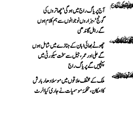
آج پریاگ راج میں ہوگی ’چھاتروں کی
گونج‘، ہزاروں نوجوانوں سے ہم کلام ہوں
گے راہل گاندھی
چھوٹے بھائی ابان کے جنازے میں شامل ہوں
گے علی اور عمر، جیل سے سخت سیکورٹی میں
پہنچیں گے پریاگ راج
ملک کے مختلف علاقوں میں موسلادھار بارش
کا امکان، محکمۂ موسمیات نے جاری کیا الرٹ