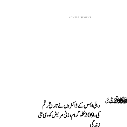
ADVERTISEMENT
دہلی ایمس کے ڈاکٹروں نے تاریخ رقم
کی، 209 کلوگرام وزنی مریض کو دی نئی
زندگی