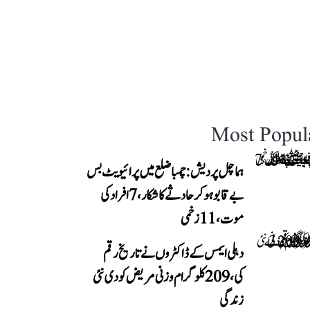
Most Popul
ہماچل پردیش: چمبا ضلع میں پرائیویٹ بس
بے قابو ہوکر حادثے کا شکار، 7 افراد کی
موت، 11 زخمی
دہلی ایمس کے ڈاکٹروں نے تاریخ رقم
کی، 209 کلوگرام وزنی مریض کو دی نئی
زندگی