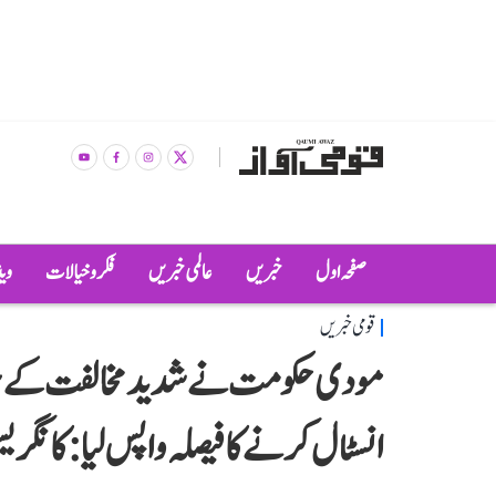
صفحہ اول
خبریں
عالمی خبریں
فکر و خیالات
وی
قومی خبریں
مودی حکومت نے شدید مخالفت کے سبب
انسٹال کرنے کا فیصلہ واپس لیا: کانگر