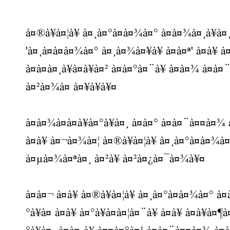
à¤®à¥à¤¦à¥ à¤¸à¤°à¤à¤¾à¤° à¤à¤¾à¤¸à¥à¤¸à
'à¤¸à¤à¤à¤¾à¤° à¤¸à¤¾à¤¥à¥ à¤à¤ª' à¤à¥ à
à¤à¤à¤¸à¥à¤à¥à¤² à¤à¤°à¤¨à¥ à¤à¤¾ à¤à
à¤²à¤¾à¤ à¤¥à¥à¥¤
à¤à¤¾à¤à¤à¥à¤°à¥à¤¸ à¤à¤° à¤à¤¨à¤¤à¤¾ 
à¤à¥ à¤¬à¤¾à¤¦ à¤®à¥à¤¦à¥ à¤¸à¤°à¤à¤¾à¤°
à¤µà¤¾à¤ªà¤¸ à¤²à¥ à¤²à¤¿à¤¯à¤¾à¥¤
à¤à¤¬ à¤­à¥ à¤®à¥à¤¦à¥ à¤¸à¤°à¤à¤¾à¤° à
°à¥à¤ à¤à¥ à¤°à¥à¤à¤¦à¤¨à¥ à¤à¥ à¤à¥à¤¶