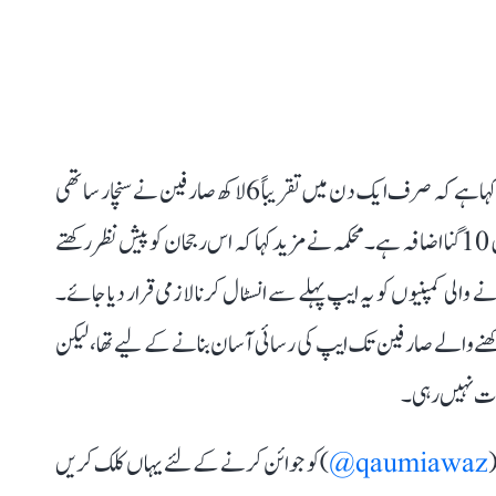
قابل ذکر ہے کہ محکمۂ ٹیلی مواصلات نے اپنے تازہ بیان میں کہا ہے کہ صرف ایک دن میں تقریباً 6 لاکھ صارفین نے سنچار ساتھی
ایپ ڈاؤنلوڈ کرنے کے لیے رجسٹریشن کرایا، جو استعمال میں 10 گنا اضافہ ہے۔ محکمہ نے مزید کہا کہ اس رجحان کو پیش نظر رکھتے
لی کمپنیوں کو یہ ایپ پہلے سے انسٹال کرنا لازمی قرار دیا جائے۔
ی رکھنے والے صارفین تک ایپ کی رسائی آسان بنانے کے لیے تھا، لیکن
ورت نہیں رہی۔
(
qaumiawaz@
) کو جوائن کرنے کے لئے یہاں کلک کریں