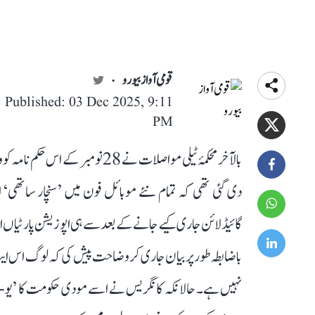
قومی آواز بیورو
Published: 03 Dec 2025, 9:11
PM
بالآخر محکمۂ ٹیلی مواصلات نے 28
دی گئی تھی کہ تمام نئے موبائل فون میں ’سنچار ساتھی‘ 
باضابطہ طور پر بیان جاری کر وضاحت پیش کی کہ لوگ اس ای
نہیں ہے۔ حالانکہ کانگریس نے اسے مودی حکومت کا ’یو-ٹرن