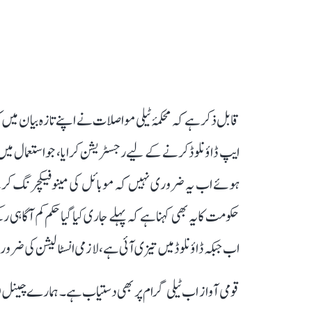
ہوئے اب یہ ضروری نہیں کہ موبائل کی مینوفیکچرنگ کرنے وا
حکومت کا یہ بھی کہنا ہے کہ پہلے جاری کیا گیا حکم کم آگاہ
اب جبکہ ڈاؤنلوڈ میں تیزی آئی ہے، لازمی انسٹالیشن کی ضر
قومی آواز اب ٹیلی گرام پر بھی دستیاب ہے۔ ہمارے چینل 