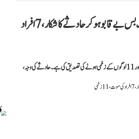
ہماچل پردیش: چمبا ضلع میں پرائیویٹ بس بے قابو ہوکر حادثے کا شکار، 7 افراد
’چمبا ڈسٹرکٹ ڈیزاسٹر مینجمنٹ اتھارٹی‘ نے 7 افراد کی موت اور 11 لوگوں کے زخمی ہونے کی تصدیق کی ہے۔ حادثے کی وجہ،