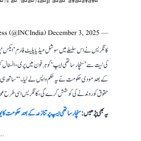
à¤¾ à¤¬à¤à¤¾à¤µ à¤à¤°à¥à¤à¥à¥¤
December 3, 2025
— Congress (@INCIndia)
کانگریس نے اس سلسلے میں سوشل میڈیا پلیٹ فارم ’ایکس‘
کی نیت سے ’سنچار ساتھی ایپ‘ کو ہر فون میں پری-انسٹال کر
کے بعد مودی حکومت نے یہ حکم واپس لے لیا۔‘‘ ساتھ ہی 
حقوق کو روندنے کی کوشش کرے گی، کانگریس اسی طرح عوا
یہ بھی پڑھیں :
سنچار ساتھی ایپ پر تنازعہ کے بعد حکومت کا یو
ENT