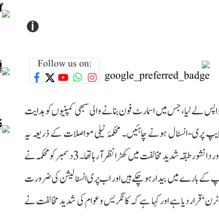
i
Follow us on:
 نومبر کے اس حکم نامہ کو واپس لے لیا، جس میں اسمارٹ فون بنانے والی سبھی کمپنیوں کو ہدایت
ایپ پری-انسٹال ہونے چاہئیں۔ محکمۂ ٹیلی مواصلات کے ذریعہ یہ
گائیڈلائن جاری کیے جانے کے بعد سے ہی اپوزیشن پارٹیاں اور دانشور طبقہ شدید مخالفت میں کھڑا نظر آ رہا تھا۔ 3 دسمبر کو محکمہ نے
پ کے بارے میں بیدار ہو چکے ہیں اور اب پری انسٹالیشن کی ضرورت
‘ قرار دیا ہے اور کہا ہے کہ کانگریس و عوام کی شدید مخالفت نے