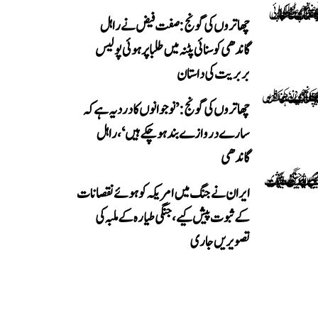
چھاتروں کی گونج: صفت فیض نے راہل
گاندھی کو سنائی پٹنہ میں طلبا پر ہوئی پولیس
بربریت کی داستان
چھاتروں کی گونج: ’نوجوانوں کا درد یہ ہے کہ
سارے دروازے بند ہو چکے ہیں‘، راہل
گاندھی
ایران نے جنگ میں امریکہ کو ہوئے نقصانات
کے ثبوت پیش کیے، جنگی طیارہ کے ملبہ کی
تصویریں جاری