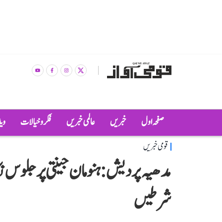
صفحہ اول
خبریں
عالمی خبریں
فکر و خیالات
وی
قومی خبریں
مدھیہ پردیش: ہنومان جینتی پر جلوس ن
شرطیں