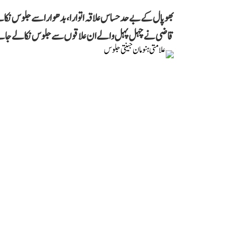
بھوپال کے بے حد حساس علاقہ اتوارا، بدھوارا سے جلوس نکالن
قاضی نے چہل پہل والے ان علاقوں سے جلوس نکالے جانے پر