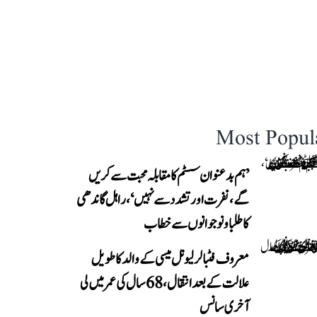
Most Popul
’ہم بدعنوان سسٹم کا مقابلہ محبت سے کریں
گے، نفرت اور تشدد سے نہیں‘، راہل گاندھی
کا طلبا و نوجوانوں سے خطاب
معروف فٹبالر لیونل میسی کے والد کا طویل
علالت کے بعد انتقال، 68 سال کی عمر میں لی
آخری سانس