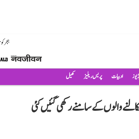
ہجر کو
ڈیوز
ادبیات
پریس ریلیز
کھیل
کالنے والوں کے سامنے رکھی گئیں کئی