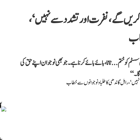
 کریں گے، نفرت اور تشدد سے نہیں‘،
طاب
سٹم کو ختم... ٹاٹا، بائے بائے کرنا ہے۔ جو بھی نوجوان اپنے حق کی
گا۔‘‘