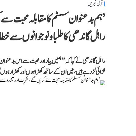
قومی خبریں
’ہم بدعنوان سسٹم کا مقابلہ محبت سے
راہل گاندھی کا طلبا و نوجوانوں سے خ
راہل گاندھی نے کہا کہ ’’ہمیں پیار اور محبت سے اس بدعنوان س
لڑائی لڑ رہے ہیں، میں ان کے ساتھ کھڑا ہوں اور کھڑا رہوں 