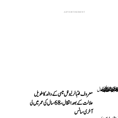
ADVERTISEMENT
معروف فٹبالر لیونل میسی کے والد کا طویل
علالت کے بعد انتقال، 68 سال کی عمر میں لی
آخری سانس