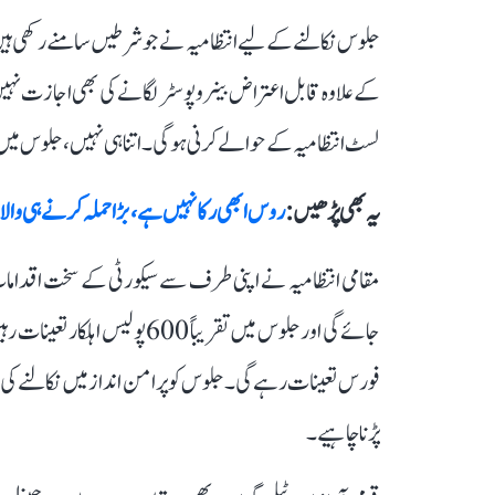
جلوس نکالنے کے لیے انتظامیہ نے جو شرطیں سامنے رکھی ہیں ا
کے علاوہ قابل اعتراض بینر و پوسٹر لگانے کی بھی اجازت نہی
لسٹ انتظامیہ کے حوالے کرنی ہوگی۔ اتنا ہی نہیں، جلوس میں ت
یہ بھی پڑھیں :
روس ابھی رکا نہیں ہے، بڑا حملہ کرنے ہی وال
مقامی انتظامیہ نے اپنی طرف سے سیکورٹی کے سخت اقدامات 
فورس تعینات رہے گی۔ جلوس کو پرامن انداز میں نکالنے کی ہدا
پڑنا چاہیے۔