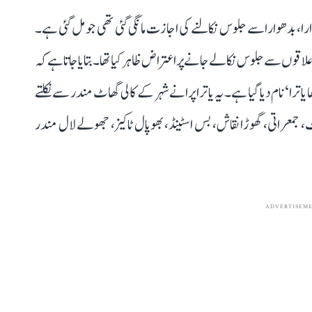
 بدھوارا سے جلوس نکالنے کی اجازت مانگی گئی تھی جو مل گئی ہے۔
ں سے جلوس نکالے جانے پر اعتراض ظاہر کیا تھا۔ بتایا جاتا ہے کہ
ے گا۔ جلوس کو ’شوبھا یاترا‘ نام دیا گیا ہے۔ یہ یاترا پرانے شہر کے کالی گھاٹ مندر سے نکلتے
کیٹ، جمعراتی، گھوڑا نقاش، بس اسٹینڈ، بھوپال ٹاکیز، جھولے لال مندر
ADVERTISEM