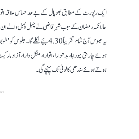
ایک رپورٹ کے مطابق بھوپال کے بے حد حساس علاقہ اتوارا،
حالانکہ رمضان کے سبب شہر قاضی نے چہل پہل والے ان علاقو
یہ جلوس آج شام تقریباً 4.30 بجے نکل
ہوئے چار بتی چوراہا، بدھوارا، اتوارا، منگل وارا، آزاد مار
ہوتے ہوئے سندھی کالونی تک پہنچے گی۔
ENT