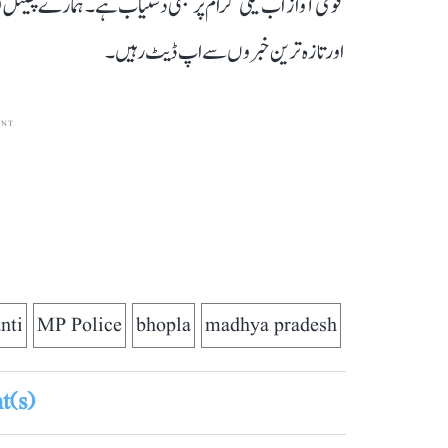
قومی آواز اب ٹیلی گرام پر بھی دستیاب ہے۔ ہمارے چینل 
اور تازہ ترین خبروں سے اپ ڈیٹ رہیں۔
ENT
nti
MP Police
bhopla
madhya pradesh
(s)