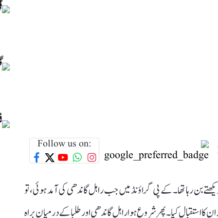
Follow us on:
ھتے بن رہا تھا۔ کے پی گراؤنڈ میں جب راہل گاندھی کی آمد ہوئی، تو
ن کا استقبال کیا۔ پھر شروع ہوا راہل گاندھی اور طلبا کے درمیان براہ