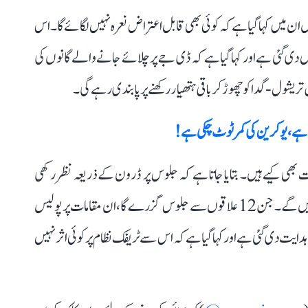
ن میں کہا گیا ہے کہ کوئی بھی قابل اعتراض نعرہ نہیں لگائے گا۔ اس
ں دی گئی ہے اور کہا گیا ہے کہ ڈی جے پر چلائے جانے والے گانوں کی
ریشول-گدا کو چھوڑ کر باقی ہتھیار رکھنے پر پابندی رہے گی۔
ا ہے، یوکرین کی کمر ٹوٹ چکی ہے!
بھی کیے ہیں۔ بتایا جاتا ہے کہ جلوس پر ڈرون کے ذریعہ نظر رکھی
جائے گی اور جلوس میں تقریباً 600 پولیس اہلکار تعینات رہیں گے۔ جن 12 علاقوں سے جلوس گزرے گا، ان مقامات پر پولیس
یت دی گئی ہے اور کہا گیا ہے کہ اس سے ٹریفک نظام پر کوئی اثر نہیں