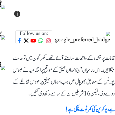
i
Follow us on:
امات پر تشدد کے واقعات سامنے آئے تھے۔ کھرگون میں تو حالت
بتلا ہیں۔ اس درمیان آج ہنومان جینتی کے موقع پر انتظامیہ نے جلوس
 رپورٹس کے مطابق بھوپال میں جب ہنومان جینتی پر جلوس نکالنے کے
 کے سامنے رکھ دی گئیں۔
ا ہے، یوکرین کی کمر ٹوٹ چکی ہے!