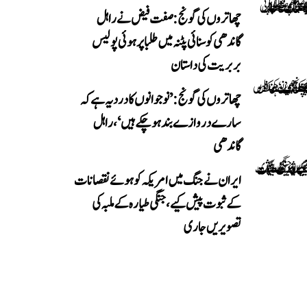
چھاتروں کی گونج: صفت فیض نے راہل
گاندھی کو سنائی پٹنہ میں طلبا پر ہوئی پولیس
بربریت کی داستان
چھاتروں کی گونج: ’نوجوانوں کا درد یہ ہے کہ
سارے دروازے بند ہو چکے ہیں‘، راہل
گاندھی
ایران نے جنگ میں امریکہ کو ہوئے نقصانات
کے ثبوت پیش کیے، جنگی طیارہ کے ملبہ کی
تصویریں جاری