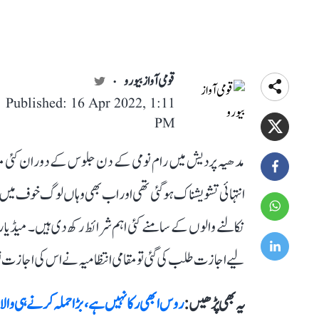
قومی آواز بیورو
Published: 16 Apr 2022, 1:11
PM
مدھیہ پردیش میں رام نومی کے دن جلوس کے دوران کئی مق
انتہائی تشویشناک ہو گئی تھی اور اب بھی وہاں لوگ خوف میں م
نکالنے والوں کے سامنے کئی اہم شرائط رکھ دی ہیں۔ میڈیا
لیے اجازت طلب کی گئی تو مقامی انتظامیہ نے اس کی اجازت تو دے دی، لیکن 16 شرطیں ان
یہ بھی پڑھیں :
روس ابھی رکا نہیں ہے، بڑا حملہ کرنے ہی وال