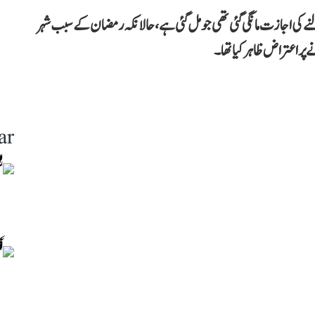
ے کی اجازت مانگی گئی تھی جو مل گئی ہے، حالانکہ رمضان کے سبب شہر
 اعتراض ظاہر کیا تھا۔
ar