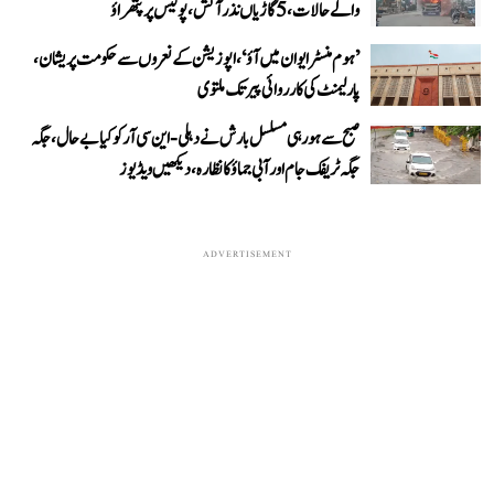
والے حالات، 5 گاڑیاں نذر آتش، پولیس پر پتھراؤ
’ہوم منسٹر ایوان میں آؤ‘، اپوزیشن کے نعروں سے حکومت پریشان،
پارلیمنٹ کی کارروائی پیر تک ملتوی
صبح سے ہو رہی مسلسل بارش نے دہلی-این سی آر کو کیا بے حال، جگہ
جگہ ٹریفک جام اور آبی جماؤ کا نظارہ، دیکھیں ویڈیوز
ADVERTISEMENT