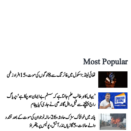
Most Popular
تھائی لینڈ: اسکول میں فائرنگ سے 8 لوگوں کی موت، 15 افراد زخمی
’یہاں کا ہر طالب علم جانتا ہے کہ سسٹم بے ایمان ہو چکا ہے‘، پریاگ
راج پہنچنے سے قبل راہل گاندھی نے جاری کیا پیغام
پٹنہ میں خوفناک سڑک حادثہ، 26 سالہ نوجوان کی موت کے بعد تشدد
والے حالات، 5 گاڑیاں نذر آتش، پولیس پر پتھراؤ