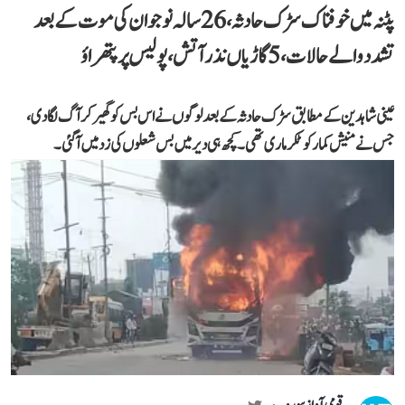
پٹنہ میں خوفناک سڑک حادثہ، 26 سالہ نوجوان کی موت کے بعد
تشدد والے حالات، 5 گاڑیاں نذر آتش، پولیس پر پتھراؤ
عینی شاہدین کے مطابق سڑک حادثہ کے بعد لوگوں نے اس بس کو گھیر کر آگ لگا دی،
جس نے منیش کمار کو ٹکر ماری تھی۔ کچھ ہی دیر میں بس شعلوں کی زد میں آ گئی۔