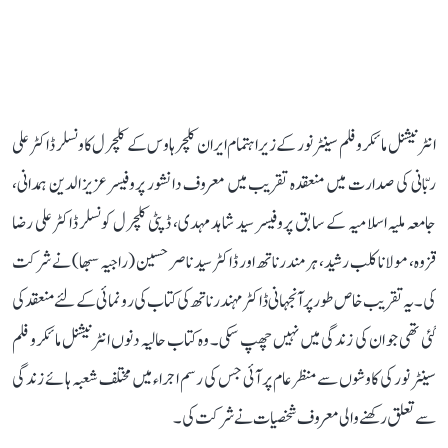
انٹر نیشنل مائکرو فلم سینٹر نور کے زیراہتمام ایران کلچرہاوس کے کلچرل کاونسلر ڈاکٹر علی
ربّانی کی صدارت میں منعقدہ تقریب میں معروف دانشور پروفیسرعزیز الدین ہمدانی،
جامعہ ملیہ اسلامیہ کے سابق پروفیسر سید شاہد مہدی، ڈپٹی کلچرل کونسلر ڈاکٹرعلی رضا
قزوہ، مولانا کلب رشید، ہرمندرناتھ اور ڈاکٹر سید ناصر حسین (راجیہ سبھا) نے شرکت
کی۔ یہ تقریب خاص طور پر آنجہانی ڈاکٹر مہندرناتھ کی کتاب کی رونمائی کے لئے منعقد کی
گئی تھی جو ان کی زندگی میں نہیں چھپ سکی۔ وہ کتاب حالیہ دنوں انٹرنیشنل مائکرو فلم
سینٹر نور کی کاوشوں سے منظرعام پر آئی جس کی رسم اجراء میں مختلف شعبہ ہائے زندگی
سے تعلق رکھنے والی معروف شخصیات نے شرکت کی۔