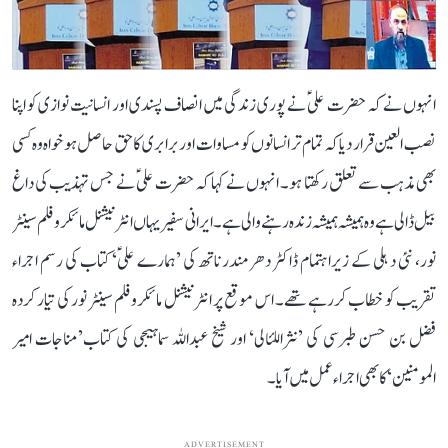
انہوں نے کہ حضرت علیؑ نے پوری زندگی میں انصاف پسندی اور انسانیت نوازی کو اپنا
نصب العین قرار دیا کہ تمام تر انسانوں کو مساوات اور برابری کا حق حاصل ہو خواہ وہ کسی
بھی مذہب سے تعلق رکھتا ہو۔ انہوں نے کہا کہ حضرت علیؑ نے جس تہذیب کی داغ
بیل ڈالی ہے وہ ہمیشہ ہمیشہ زندہ رہنے والی ہے۔ ایرانی سفیر یہاں انٹرنیشنل مائکروفلم سینٹر
نور، نئی د ہلی کے زیراہتمام ڈاکٹر دھرمندر ناتھ کی ’ہمارے علیؑ‘ کتاب کی رسم اجراء
تقریب کو خطاب کررہے تھے۔ اس موقع پر انٹرنیشنل مائکروفلم سینٹر نور کی تیار کردہ
فضل بن حسن طبرسی کی ’نثراللئالی‘ اور شیخ عبداللہ سماہیجی کی کتاب’مناجات امیر
المومنین‘ کا بھی اجراء عمل میں آیا۔
ADVERTISEMENT