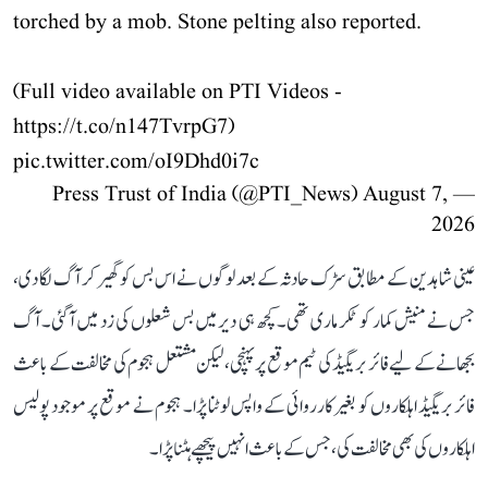
torched by a mob. Stone pelting also reported.
(Full video available on PTI Videos -
https://t.co/n147TvrpG7
)
pic.twitter.com/oI9Dhd0i7c
August 7,
— Press Trust of India (@PTI_News)
2026
عینی شاہدین کے مطابق سڑک حادثہ کے بعد لوگوں نے اس بس کو گھیر کر آگ لگا دی،
جس نے منیش کمار کو ٹکر ماری تھی۔ کچھ ہی دیر میں بس شعلوں کی زد میں آ گئی۔ آگ
بجھانے کے لیے فائر بریگیڈ کی ٹیم موقع پر پہنچی، لیکن مشتعل ہجوم کی مخالفت کے باعث
فائر بریگیڈ اہلکاروں کو بغیر کارروائی کے واپس لوٹنا پڑا۔ ہجوم نے موقع پر موجود پولیس
اہلکاروں کی بھی مخالفت کی، جس کے باعث انہیں پیچھے ہٹنا پڑا۔