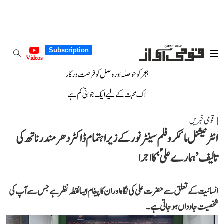
Subscription
Videos
ہجر کو حوصلہ اور وصل کو فرصت درکار
اک محبت کے لیے ایک جوانی کم ہے
قومی خبریں
انٹرنیشنل مائکرو فلم سینٹر نور کے زیراہتمام ڈاکٹر دھرمندر ناتھ کی
تالیف ’ہمارے علیؑ‘ کا اجرا
انسانیت کے تعلق سے حضرت علی کی نگاہ اور ان کا پیغام ایسا نقطہ نظر ہے جس سے آپ کی
شخصیت جاوداں ہو جاتی ہے۔