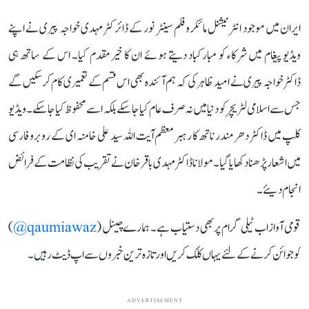
ایران میں موجود انٹر نیشنل مائکروفلم سینٹر نور کے ڈائرکٹر مہدی خواجہ پیری نے اپنے
ویڈیو پیغام میں شرکاء کو مبارکباد دیتے ہوئے ان کا خیرمقدم کیا۔ اس کے ساتھ ہی
ڈاکٹرخواجہ پیری نے امید ظاہر کی کہ ہم آئندہ بھی اس قسم کے تعمیری کام کرسکیں گے
جس سے اسلامی لٹریچر کو دنیا میں نہ صرف عام کیا جاسکے بلکہ اسے محفوظ کیا جاسکے۔ ویڈیو
کلپ میں ڈاکٹر دھرمندر ناتھ کا رہبر معظم آیت اللہ سید علی خامنہ ای کے روبرو فارسی
میں اشعار پڑھنا دکھایا گیا۔ مولانا ڈاکٹر مہدی باقرخان نے تقریب کی نظامت کے فرائض
انجام دیئے۔
قومی آواز اب ٹیلی گرام پر بھی دستیاب ہے۔ ہمارے چینل (
qaumiawaz@
)
کو جوائن کرنے کے لئے یہاں کلک کریں اور تازہ ترین خبروں سے اپ ڈیٹ رہیں۔
ADVERTISEMENT