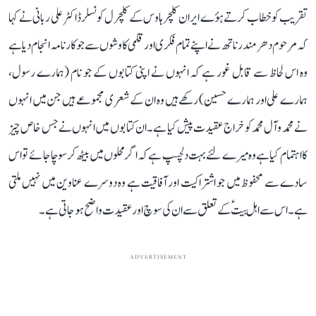
تقریب کو خطاب کرتے ہؤے ایران کلچرہاوس کے کلچرل کونسلر ڈاکٹرعلی ربانی نے کہا
کہ مرحوم دھرمندرناتھ نے اپنے تمام فکری اور قلمی کاوشوں سے جو کارنامہ انجام دیا ہے
وہ اس لحاظ سے قابل غور ہے کہ انہوں نے اپنی کتابوں کے جو نام (ہمارے رسول،
ہمارے علی اور ہمارے حسین) رکھے ہیں وہ ان کے شعری مجموعے ہیں جن میں انہوں
نے محمد وآل محمد کو خراج عقیدت پیش کیا ہے۔ ان کتابوں میں انہوں نے جس خاص چیز
کا اہتمام کیا ہے وہ میرے لئے بہت دلچسپ ہے کہ اگرمحلوں میں بیٹھ کر سوچا جائے تو اس
سادے سے محفوظ میں جو اشتراکیت اور آفاقیت ہے وہ دوسرے عناوین میں نہیں ملتی
ہے۔ اس سے اہل بیتؑ کے تعلق سے ان کی سوچ اورعقیدت واضح ہو جاتی ہے۔
ADVERTISEMENT