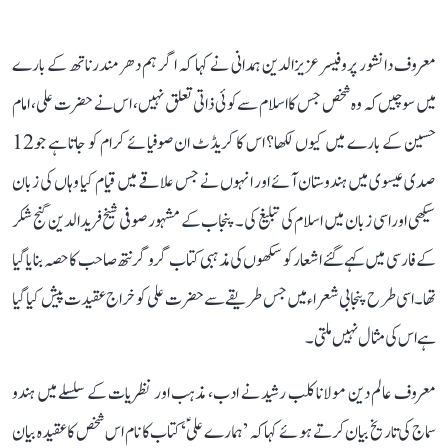
معروف دانشور پروفیسرعزیزالدین ہمدانی نے کہا کہ اگر ہم دھرمندرناتھ کے بارے
میں سوچیں کہ وہ شخص جس کا اسلام سے کوئی ذاتی تعلق نہیں، اس نے حضرت علی، امام
حسین کے بارے میں کیوں لکھا؟ اس کا کریڈٹ ان صوفیائے کرام کو جاتا ہے جو12
صدی عیسوی میں ہندوستان آئے اور انہوں نے جس علاقے میں قیام کیا وہاں کی زبان
سیکھی اور اسی زبان میں اسلام کی تبلیغ کی۔ پنجاب کے مشہور صوفی شیخ فریدالدین گنج شکر
کے فارسی میں کہے گئے اشعار کو سکھوں کی مذہبی کتاب گروگرنتھ صاحب کا حصہ بنایا گیا
تھا۔ اسی طرح پنجابی شعراء میں جس طریقے سے حضرت علی کو خراج عقیدت پیش کیا گیا
ہے اس کی مثال نہیں ملتی۔
معروف عالم دین مولانا کلب رشید نے ادب، مذہب اور نظریات کے سلسلے میں ہندو
سماج کی تاریخ بیان کرتے ہوئے کہا کہ ’ہمارے علیؑ‘ کتاب کا نام اس شخص کا عقیدہ بیان