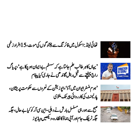
تھائی لینڈ: اسکول میں فائرنگ سے 8 لوگوں کی موت، 15 افراد زخمی
’یہاں کا ہر طالب علم جانتا ہے کہ سسٹم بے ایمان ہو چکا ہے‘، پریاگ
راج پہنچنے سے قبل راہل گاندھی نے جاری کیا پیغام
’ہوم منسٹر ایوان میں آؤ‘، اپوزیشن کے نعروں سے حکومت پریشان،
پارلیمنٹ کی کارروائی پیر تک ملتوی
صبح سے ہو رہی مسلسل بارش نے دہلی-این سی آر کو کیا بے حال، جگہ
جگہ ٹریفک جام اور آبی جماؤ کا نظارہ، دیکھیں ویڈیوز