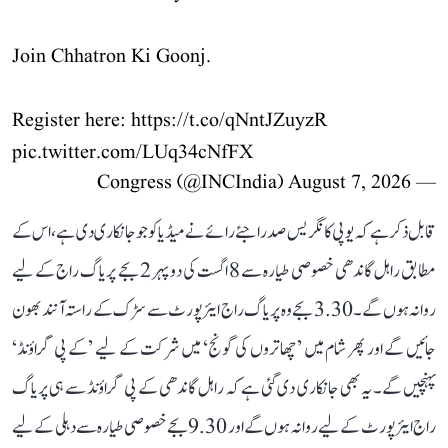
Join Chhatron Ki Goonj.
Register here:
https://t.co/qNntJZuyzR
pic.twitter.com/LUq34cNfFX
August 7, 2026
— Congress (@INCIndia)
قابل ذکر ہے کہ یوپی کانگریس صدر اجئے رائے نے میڈیا کو جو جانکاری دی ہے، اس کے
مطابق راہل گاندھی خصوصی طیارہ سے 8 اگست کی دوپہر 2 بجے پریاگ راج کے لیے
روانہ ہوں گے۔ 3.30 بجے وہ پریاگ راج ایئرپورٹ سے سڑک کے راستہ آنند بھون
جائیں گے اور پھر شام میں ’چھاتروں کی گونج‘ میں شرکت کے لیے ’کے پی گراؤنڈ‘
پہنچیں گے۔ یہ بھی جانکاری دی گئی ہے کہ راہل گاندھی کے پی گراؤنڈ سے ہی پریاگ
راج ایئرپورٹ کے لیے روانہ ہوں گے اور 9.30 بجے خصوصی طیارہ سے دہلی کے لیے