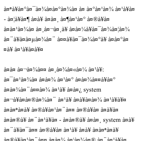
à¤ªà¥à¤°à¤¯à¤¾à¤à¤°à¤¾à¤ à¤ à¤°à¤¹à¤¾ à¤¹à¥à¤
- à¤¦à¥à¤¶ à¤à¥ à¤à¤¸ à¤¶à¤¹à¤° à¤®à¥à¤
à¤à¤¹à¤¾à¤ à¤¸à¤¬à¤¸à¥ à¤à¤¼à¥à¤¯à¤¾à¤¦à¤¾
à¤¨à¥à¤à¤µà¤¾à¤¨ à¤¤à¥à¤¯à¤¾à¤°à¥ à¤à¤°à¤
¤à¥ à¤¹à¥à¤à¥¤
à¤à¤ à¤¬à¤¾à¤¤ à¤¸à¤¾à¤«à¤¼ à¤¹à¥:
à¤¯à¤¹à¤¾à¤ à¤à¤¾ à¤¹à¤° à¤à¤¾à¤¤à¥à¤°
à¤à¤¾à¤¨à¤¤à¤¾ à¤¹à¥ à¤à¤¿ system
à¤¬à¥à¤à¤®à¤¾à¤¨ à¤¹à¥ à¤à¥à¤à¤¾ à¤¹à¥à¥¤
à¤à¤ªà¤à¥ à¤®à¥à¤¹à¤¨à¤¤ à¤®à¥à¤ à¤à¥à¤
à¤à¤®à¥ à¤¨à¤¹à¥à¤ - à¤à¤®à¥ à¤à¤¸ system à¤à¥
à¤¨à¥à¤¯à¤¤ à¤®à¥à¤ à¤¹à¥ à¤à¥ à¤à¤ªà¤à¥
à¤®à¥à¤¹à¤¨à¤¤ à¤à¤¾ à¤¦à¤¾à¤® à¤¨à¤¹à¥à¤