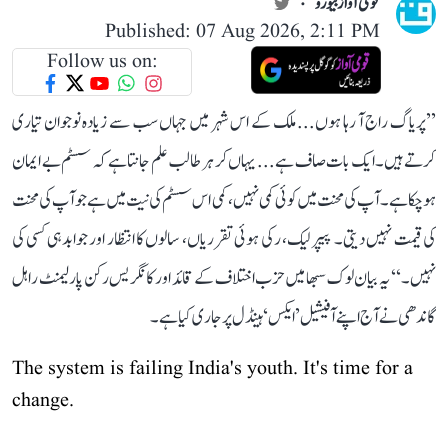
قومی آواز بیورو
Published: 07 Aug 2026, 2:11 PM
Follow us on:
’’پریاگ راج آ رہا ہوں... ملک کے اس شہر میں جہاں سب سے زیادہ نوجوان تیاری
کرتے ہیں۔ ایک بات صاف ہے... یہاں کر ہر طالب علم جانتا ہے کہ سسٹم بے ایمان
ہو چکا ہے۔ آپ کی محنت میں کوئی کمی نہیں، کمی اس سسٹم کی نیت میں ہے جو آپ کی محنت
کی قیمت نہیں دیتی۔ پیپر لیک، رکی ہوئی تقرریاں، سالوں کا انتظار اور جوابدہی کسی کی
نہیں۔‘‘ یہ بیان لوک سبھا میں حزب اختلاف کے قائد اور کانگریس رکن پارلیمنٹ راہل
گاندھی نے آج اپنے آفیشیل ’ایکس‘ ہینڈل پر جاری کیا ہے۔
The system is failing India's youth. It's time for a
change.