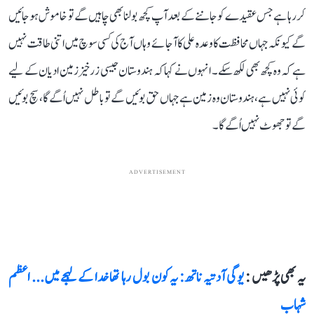
کر رہا ہے جس عقیدے کو جاننے کے بعد آپ کچھ بولنا بھی چاہیں گے تو خاموش ہوجائیں
گے کیونکہ جہاں محافظت کا وعدہ علی کا آجائے وہاں آج کی کسی سوچ میں اتنی طاقت نہیں
ہے کہ وہ کچھ بھی لکھ سکے۔ انہوں نے کہا کہ ہندوستان جیسی زرخیز زمین ادیان کے لیے
کوئی نہیں ہے، ہندوستان وہ زمین ہے جہاں حق بوئیں گے تو باطل نہیں اُگے گا، سچ بوئیں
گے تو جھوٹ نہیں اُگے گا۔
ADVERTISEMENT
یہ بھی پڑھیں :
یوگی آدتیہ ناتھ: یہ کون بول رہا تھا خدا کے لہجے میں... اعظم
شہاب