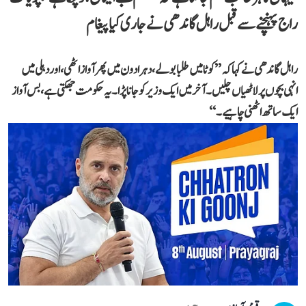
راج پہنچنے سے قبل راہل گاندھی نے جاری کیا پیغام
راہل گاندھی نے کہا کہ ’’کوٹا میں طلبا بولے، دہرادون میں پھر آواز اٹھی، اور دہلی میں
انہی بچوں پر لاٹھیاں چلیں۔ آخر میں ایک وزیر کو جانا پڑا۔ یہ حکومت جھکتی ہے، بس آواز
ایک ساتھ اٹھنی چاہیے۔‘‘