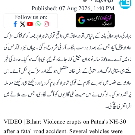
قومی آواز بیورو
Published: 07 Aug 2026, 1:40 PM
Follow us on:
بہار کی راجدھانی پٹنہ کے بائپاس تھانہ علاقہ میں واقع قومی شاہراہ پر جمعہ کو خوفناک سڑک
حادثہ پیش آیا، جس کے بعد زبردست ہنگامہ آرائی شروع ہو گئی۔ یہاں تیز رفتار بس کی
زد میں آنے سے 26 سالہ نوجوان منیش کمار جائے وقوع پر ہی ہلاک ہو گیا۔ حادثہ کی خبر
ملتے ہی مقامی لوگ اور متوفی کے اہل خانہ مشتعل ہو گئے اور سڑک پر نکل آئے۔ اس
حادثہ سے غصہ میں بھرے ہجوم نے قومی شاہراہ کو جام کر دیا اور دیکھتے ہی دیکھتے معاملہ
پُرتشدد ہو گیا۔ لوگوں نے بس سمیت کئی گاڑیوں کو آگ لگا دی، جس سے علاقے میں
افراتفری مچ گئی۔
VIDEO | Bihar: Violence erupts on Patna's NH-30
after a fatal road accident. Several vehicles were