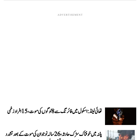
ADVERTISEMENT
تھائی لینڈ: اسکول میں فائرنگ سے 8 لوگوں کی موت، 15 افراد زخمی
پٹنہ میں خوفناک سڑک حادثہ، 26 سالہ نوجوان کی موت کے بعد تشدد