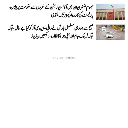
’ہوم منسٹر ایوان میں آؤ‘، اپوزیشن کے نعروں سے حکومت پریشان،
پارلیمنٹ کی کارروائی پیر تک ملتوی
صبح سے ہو رہی مسلسل بارش نے دہلی-این سی آر کو کیا بے حال، جگہ
جگہ ٹریفک جام اور آبی جماؤ کا نظارہ، دیکھیں ویڈیوز
ADVERTISEMENT