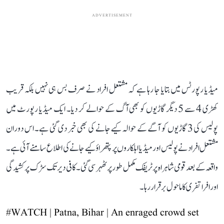
ADVERTISEMENT
میڈیا رپورٹس میں بتایا جا رہا ہے کہ مشتعل افراد نے صرف بس ہی نہیں بلکہ قریب
کھڑی 4 سے 5 دیگر گاڑیوں کو بھی آگ کے حوالے کر دیا۔ ایک میڈیا رپورٹ میں
پولیس کی 3 گاڑیوں کو آگے کے حوالہ کیے جانے کی بھی خبر دی گئی ہے۔ اس دوران
مشتعل افراد نے پولیس اور میڈیا اہلکاروں پر پتھراؤ کیے جانے کی اطلاع سامنے آئی ہے۔
واقعہ کے بعد قومی شاہراہ پر ٹریفک مکمل طور پر ٹھہر سی گئی۔ کافی دیر تک سڑک پر کشیدگی
اور افراتفری کا ماحول برقرار رہا۔
#WATCH
| Patna, Bihar | An enraged crowd set