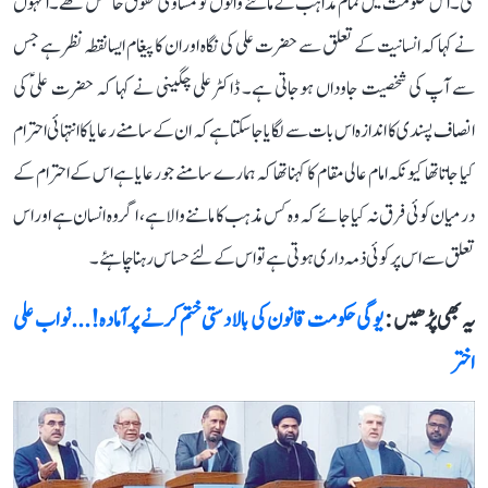
گی۔ اس حکومت میں تمام مذاہب کے ماننے والوں کو مساوی حقوق حاصل تھے۔ انہوں
نے کہا کہ انسانیت کے تعلق سے حضرت علی کی نگاہ اور ان کا پیغام ایسا نقطہ نظر ہے جس
سے آپ کی شخصیت جاوداں ہوجاتی ہے۔ ڈاکٹرعلی چگینی نے کہا کہ حضرت علیؑ کی
انصاف پسندی کا اندازہ اس بات سے لگایا جاسکتا ہے کہ ان کے سامنے رعایا کا انتہائی احترام
کیا جاتا تھا کیونکہ امام عالی مقام کا کہنا تھا کہ ہمارے سامنے جو رعایا ہے اس کے احترام کے
درمیان کوئی فرق نہ کیا جائے کہ وہ کس مذہب کا ماننے والا ہے، اگر وہ انسان ہے اور اس
تعلق سے اس پر کوئی ذمہ داری ہوتی ہے تو اس کے لئے حساس رہنا چاہئے۔
یہ بھی پڑھیں :
یوگی حکومت قانون کی بالادستی ختم کرنے پرآمادہ!... نواب علی
اختر