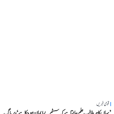
قومی خبریں
’یہاں کا ہر طالب علم جانتا ہے کہ سسٹم بے ایمان ہو چکا ہے‘، پریاگ