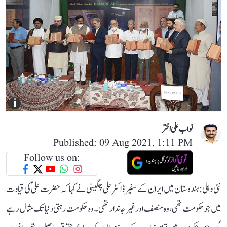
i
نواب علی اختر
Published: 09 Aug 2021, 1:11 PM
Follow us on:
نئی دہلی: ہندوستان میں ایران کے سفیر ڈاکٹرعلی چگینی نے کہا کہ حضرت علیؑ کی قیادت
میں جو حکومت تھی، وہ منصف اور غیرجاندار تھی۔ وہ حکومت رہتی دنیا تک مثال رہے