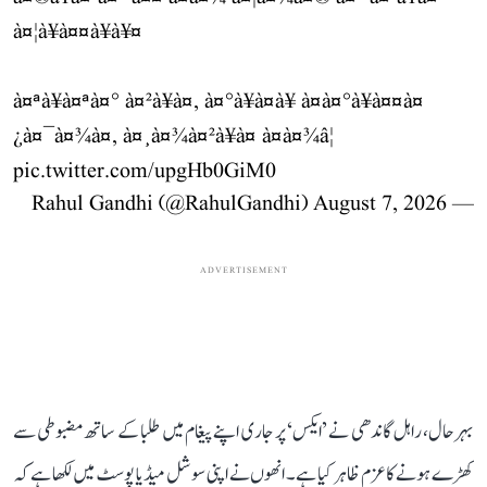
à¤¦à¥à¤¤à¥à¥¤
à¤ªà¥à¤ªà¤° à¤²à¥à¤, à¤°à¥à¤à¥ à¤­à¤°à¥à¤¤à¤
¿à¤¯à¤¾à¤, à¤¸à¤¾à¤²à¥à¤ à¤à¤¾â¦
pic.twitter.com/upgHb0GiM0
August 7, 2026
— Rahul Gandhi (@RahulGandhi)
ADVERTISEMENT
بہرحال، راہل گاندھی نے ’ایکس‘ پر جاری اپنے پیغام میں طلبا کے ساتھ مضبوطی سے
کھڑے ہونے کا عزم ظاہر کیا ہے۔ انھوں نے اپنی سوشل میڈیا پوسٹ میں لکھا ہے کہ