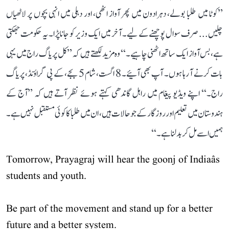
’’کوٹا میں طلبا بولے، دہرادون میں پھر آواز اٹھی، اور دہلی میں انہی بچوں پر لاٹھیاں
چلیں... صرف سوال پوچھنے کے لیے۔ آخر میں ایک وزیر کو جانا پڑا۔ یہ حکومت جھکتی
ہے، بس آواز ایک ساتھ اٹھنی چاہیے۔‘‘ وہ مزید لکھتے ہیں کہ ’’کل پریاگ راج میں یہی
بات کرنے آ رہا ہوں۔ آپ بھی آئیے۔ 8 اگست، شام 5 بجے، کے پی گراؤنڈ، پریاگ
راج۔‘‘ اپنے ویڈیو پیغام میں راہل گاندھی کہتے ہوئے نظر آتے ہیں کہ ’’آج کے
ہندوستان میں تعلیم اور روزگار کے جو حالات ہیں، ان میں طلبا کا کوئی مستقبل نہیں ہے۔
ہمیں اسے مل کر بدلنا ہے۔‘‘
Tomorrow, Prayagraj will hear the goonj of Indiaâs
students and youth.
Be part of the movement and stand up for a better
future and a better system.