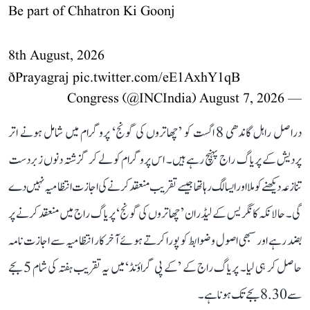
Be part of Chhatron Ki Goonj
8th August, 2026
ðPrayagraj
pic.twitter.com/eE1AxhY1qB
August 7, 2026
— Congress (@INCIndia)
دراصل راہل گاندھی 8 اگست کو ’چھاتروں کی گونج‘ پروگرام میں شامل ہونے اتر
پردیش کے پریاگ راج پہنچ رہے ہیں۔ اس پروگرام کو لے کر گزشتہ دنوں زبردست
تنازعہ دیکھنے کو ملا اور ایسا لگ رہا تھا جیسے تقریب منعقد کرنے کی اجازت انتظامیہ نہیں دے
گی۔ حالانکہ کانگریس کے لیڈران ’چھاتروں کی گونج‘ پریاگ راج میں منعقد کرنے پر
بضد رہے اور سبھی اصول و ضوابط کو پورا کرتے ہوئے آخر کار انتظامیہ سے اجازت نامہ
حاصل کر ہی لیا۔ پریاگ راج کے ’کے پی گراؤنڈ‘ میں یہ تقریب ہفتہ کی شام 5 بجے
سے 8.30 بجے تک ہونا ہے۔