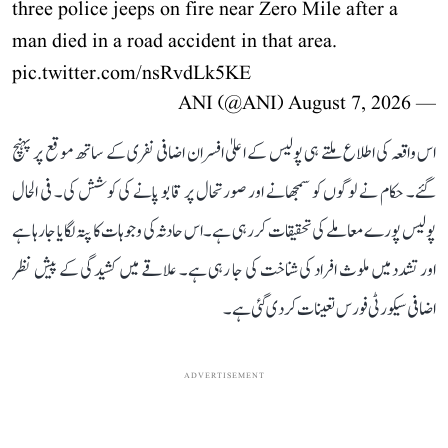
three police jeeps on fire near Zero Mile after a
man died in a road accident in that area.
pic.twitter.com/nsRvdLk5KE
August 7, 2026
— ANI (@ANI)
اس واقعہ کی اطلاع ملتے ہی پولیس کے اعلیٰ افسران اضافی نفری کے ساتھ موقع پر پہنچ
گئے۔ حکام نے لوگوں کو سمجھانے اور صورتحال پر قابو پانے کی کوشش کی۔ فی الحال
پولیس پورے معاملے کی تحقیقات کر رہی ہے۔ اس حادثہ کی وجوہات کا پتہ لگایا جا رہا ہے
اور تشدد میں ملوث افراد کی شناخت کی جا رہی ہے۔ علاقے میں کشیدگی کے پیش نظر
اضافی سیکورٹی فورس تعینات کر دی گئی ہے۔
ADVERTISEMENT