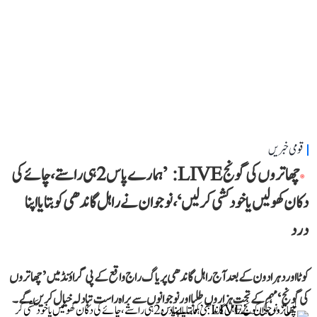
قومی خبریں
چھاتروں کی گونج LIVE: ’ہمارے پاس 2 ہی راستے، چائے کی
دکان کھولیں یا خودکشی کر لیں‘، نوجوان نے راہل گاندھی کو بتایا اپنا
درد
کوٹا اور دہرادون کے بعد آج راہل گاندھی پریاگ راج واقع کے پی گراؤنڈ میں ’چھاتروں
کی گونج‘ مہم کے تحت ہزاروں طلبا اور نوجوانوں سے براہ راست تبادلہ خیال کریں گے۔