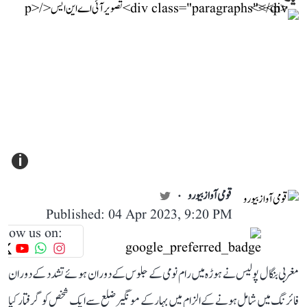
i
قومی آواز بیورو
Published: 04 Apr 2023, 9:20 PM
llow us on:
مغربی بنگال پولیس نے ہوڑہ میں رام نومی کے جلوس کے دوران ہوئے تشدد کے دوران
فائرنگ میں شامل ہونے کے الزام میں بہار کے مونگیر ضلع سے ایک شخص کو گرفتار کیا