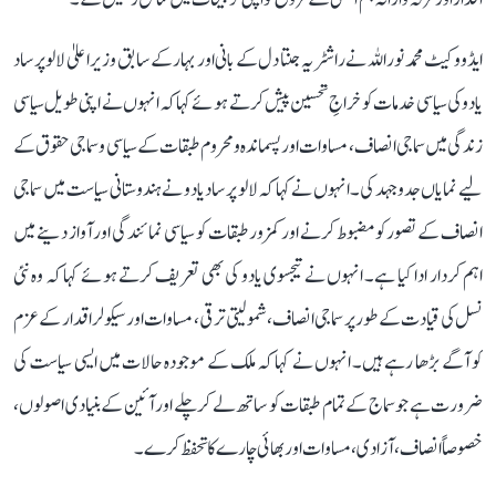
ایڈووکیٹ محمد نور اللہ نے راشٹریہ جنتا دل کے بانی اور بہار کے سابق وزیر اعلیٰ لالو پرساد
یادو کی سیاسی خدمات کو خراجِ تحسین پیش کرتے ہوئے کہا کہ انہوں نے اپنی طویل سیاسی
زندگی میں سماجی انصاف، مساوات اور پسماندہ و محروم طبقات کے سیاسی و سماجی حقوق کے
لیے نمایاں جدوجہد کی۔ انہوں نے کہا کہ لالو پرساد یادو نے ہندوستانی سیاست میں سماجی
انصاف کے تصور کو مضبوط کرنے اور کمزور طبقات کو سیاسی نمائندگی اور آواز دینے میں
اہم کردار ادا کیا ہے۔ انہوں نے تیجسوی یادو کی بھی تعریف کرتے ہوئے کہا کہ وہ نئی
نسل کی قیادت کے طور پر سماجی انصاف، شمولیتی ترقی، مساوات اور سیکولر اقدار کے عزم
کو آگے بڑھا رہے ہیں۔ انہوں نے کہا کہ ملک کے موجودہ حالات میں ایسی سیاست کی
ضرورت ہے جو سماج کے تمام طبقات کو ساتھ لے کر چلے اور آئین کے بنیادی اصولوں،
خصوصاً انصاف، آزادی، مساوات اور بھائی چارے کا تحفظ کرے۔