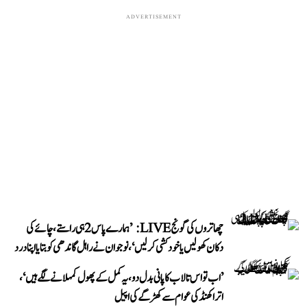
ADVERTISEMENT
چھاتروں کی گونج LIVE: ’ہمارے پاس 2 ہی راستے، چائے کی
دکان کھولیں یا خودکشی کر لیں‘، نوجوان نے راہل گاندھی کو بتایا اپنا درد
’اب تو اس تالاب کا پانی بدل دو، یہ کمل کے پھول کمہلانے لگے ہیں‘،
اتراکھنڈ کی عوام سے کھڑگے کی اپیل