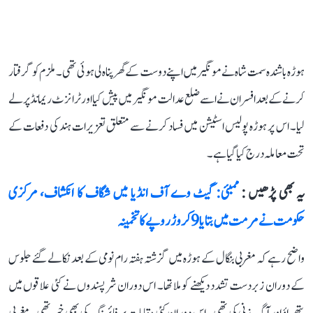
ہوڑہ باشندہ سمت شاہ نے مونگیر میں اپنے دوست کے گھر پناہ لی ہوئی تھی۔ ملزم کو گرفتار
کرنے کے بعد افسران نے اسے ضلع عدالت مونگیر میں پیش کیا اور ٹرانزٹ ریمانڈ پر لے
لیا۔ اس پر ہوڑہ پولیس اسٹیشن میں فساد کرنے سے متعلق تعزیرات ہند کی دفعات کے
تحت معاملہ درج کیا گیا ہے۔
یہ بھی پڑھیں :
ممبئی: گیٹ وے آف انڈیا میں شگاف کا انکشاف، مرکزی
حکومت نے مرمت میں بتایا 9 کروڑ روپے کا تخمینہ
واضح رہے کہ مغربی بنگال کے ہوڑہ میں گزشتہ ہفتہ رام نومی کے بعد نکالے گئے جلوس
کے دوران زبردست تشدد دیکھنے کو ملا تھا۔ اس دوران شرپسندوں نے کئی علاقوں میں