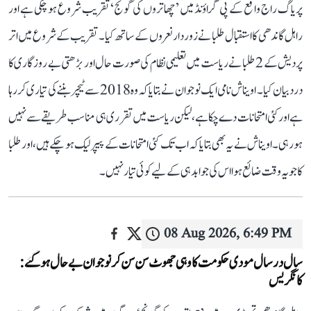
پریاگ راج واقع کے پی گراؤنڈ میں ’چھاتروں کی گونج‘ تقریب شروع ہو چکی ہے اور
راہل گاندھی کا استقبال طلبا نے زوردار نعروں کے ساتھ کیا۔ تقریب کے شروع میں اتر
پردیش کے 2 طلبا نے ریاست میں تعلیمی نظام کی صورت حال اور بڑھتی بے روزگاری کا
درد بیان کیا۔ اویناش نامی ایک نوجوان نے بتایا کہ وہ 2018 سے ٹیچر بننے کی تیاری کر رہا
ہے اور کئی امتحانات دے چکا ہے، لیکن ریاست میں تقرری ہی مناسب طریقے سے نہیں
ہو رہی۔ اویناش نے یہ بھی بتایا کہ اب تک کئی امتحانات کے پیپر لیک ہو چکے ہیں، اور طلبا
کا جو یہ وقت ضائع ہوا اس کی جوابدہی کے لیے کوئی تیار نہیں۔
08 Aug 2026, 6:49 PM
سال در سال مودی حکومت کا وہی جھوٹ سن سن کر نوجوان بے حال ہو گئے:
کانگریس