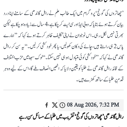
’چھاتروں کی گونج‘ پروگرام میں ایک طالب علم نے راہل گاندھی کے سامنے اپنا درد
بیان کرتے ہوئے بتایا کہ وہ بی ایڈ اور سی ٹیٹ کر چکا ہے، 4 سال سے زیادہ ہو چکا ہے لیکن
بھرتی نہیں نکل رہی۔ اس نوجوان نے اپنی تکلیف ظاہر کرتے ہوئے کہا کہ ’’ہمارے
پاس 2 ہی راستے ہیں، چائے کی دکان کھولیں، یا پھر خود کشی کر لیں۔‘‘ یہ سن کر راہل
گاندھی نے کہا کہ ’’خودکشی کوئی متبادل ہو ہی نہیں سکتا۔‘‘ لوک سبھا میں حزب اختلاف
کے قائد راہل گاندھی نے طلبا کو یقین دلایا کہ انھیں انصاف ملے گا، اس کے لیے وہ ہر
قدم پر طلبا کے ساتھ کھڑے ہیں۔
08 Aug 2026, 7:32 PM
راہل گاندھی ’چھاتروں کی گونج‘ تقریب میں طلبا کے مسائل سن رہے