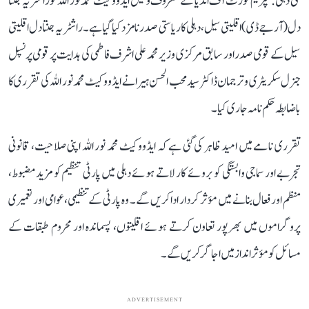
نئی دہلی: سپریم کورٹ آف انڈیا کے معروف وکیل ایڈووکیٹ محمد نور اللہ کو راشٹریہ جنتا
دل (آر جے ڈی) اقلیتی سیل، دہلی کا ریاستی صدر نامزد کیا گیا ہے۔ راشٹریہ جنتا دل اقلیتی
سیل کے قومی صدر اور سابق مرکزی وزیر محمد علی اشرف فاطمی کی ہدایت پر قومی پرنسپل
جنرل سکریٹری و ترجمان ڈاکٹر سید محب الحسن ہیرا نے ایڈووکیٹ محمد نور اللہ کی تقرری کا
باضابطہ حکم نامہ جاری کیا۔
تقرری نامے میں امید ظاہر کی گئی ہے کہ ایڈووکیٹ محمد نور اللہ اپنی صلاحیت، قانونی
تجربے اور سماجی وابستگی کو بروئے کار لاتے ہوئے دہلی میں پارٹی تنظیم کو مزید مضبوط،
منظم اور فعال بنانے میں مؤثر کردار ادا کریں گے۔ وہ پارٹی کے تنظیمی، عوامی اور تعمیری
پروگراموں میں بھرپور تعاون کرتے ہوئے اقلیتوں، پسماندہ اور محروم طبقات کے
مسائل کو مؤثر انداز میں اجاگر کریں گے۔
ADVERTISEMENT