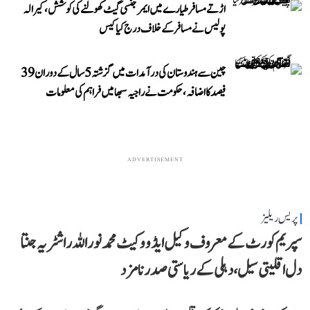
اڑتے مسافر طیارے میں ایمرجنسی گیٹ کھولنے کی کوشش، کیرالہ
پولیس نے مسافر کے خلاف درج کیا کیس
چین سے ہندوستان کی درآمدات میں گزشتہ 5 سال کے دوران 39
فیصد کا اضافہ، حکومت نے راجیہ سبھا میں فراہم کی معلومات
ADVERTISEMENT
پریس ریلیز
سپریم کورٹ کے معروف وکیل ایڈووکیٹ محمد نور اللہ راشٹریہ جنتا
دل اقلیتی سیل، دہلی کے ریاستی صدر نامزد