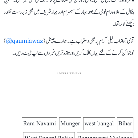
پتھراؤ اور آگ زنی کی تھی۔ اس دوران کئی مقامات پر فائرنگ کی بھی خبر تھی۔ مغربی
بنگال کے علاوہ رام نومی کے بعد بہار کے سہسرام اور بہار شریف میں بھی زبردست تشدد
دیکھنے کو ملا تھا۔
قومی آواز اب ٹیلی گرام پر بھی دستیاب ہے۔ ہمارے چینل (
qaumiawaz@
)
کو جوائن کرنے کے لئے یہاں کلک کریں اور تازہ ترین خبروں سے اپ ڈیٹ رہیں۔
ADVERTISEMENT
Ram Navami
Munger
west bangal
Bihar