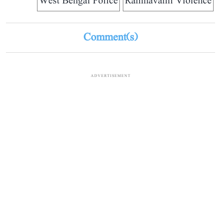
West Bengal Police
Ramnavami Violence
Comment(s)
ADVERTISEMENT