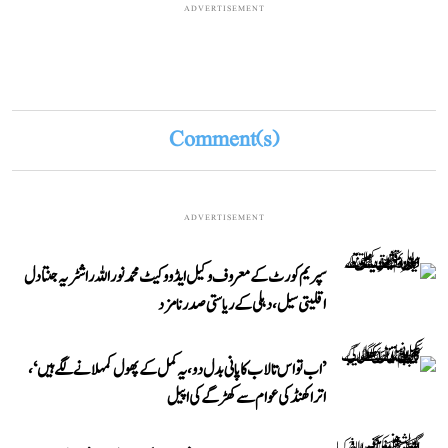
ADVERTISEMENT
Comment(s)
ADVERTISEMENT
سپریم کورٹ کے معروف وکیل ایڈووکیٹ محمد نور اللہ راشٹریہ جنتا دل
اقلیتی سیل، دہلی کے ریاستی صدر نامزد
’اب تو اس تالاب کا پانی بدل دو، یہ کمل کے پھول کمہلانے لگے ہیں‘،
اتراکھنڈ کی عوام سے کھڑگے کی اپیل