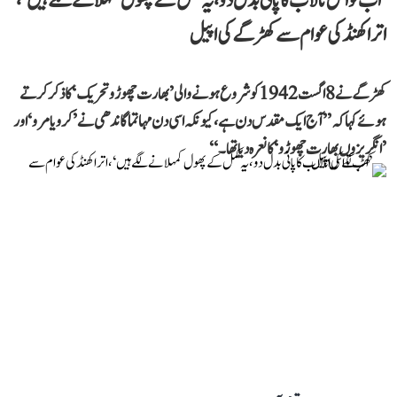
’اب تو اس تالاب کا پانی بدل دو، یہ کمل کے پھول کمہلانے لگے ہیں‘،
اتراکھنڈ کی عوام سے کھڑگے کی اپیل
کھڑگے نے 8 اگست 1942 کو شروع ہونے والی ’بھارت چھوڑو تحریک‘ کا ذکر کرتے
ہوئے کہا کہ ’’آج ایک مقدس دن ہے، کیونکہ اسی دن مہاتما گاندھی نے ’کرو یا مرو‘ اور
’انگریزوں بھارت چھوڑو‘ کا نعرہ دیا تھا۔‘‘