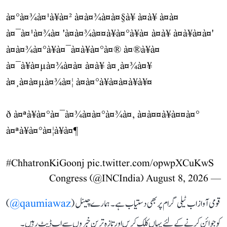
à¤°à¤¾à¤¹à¥à¤² à¤à¤¾à¤à¤§à¥ à¤à¥ à¤à¤
à¤¯à¤¹à¤¾à¤ 'à¤à¤¾à¤¤à¥à¤°à¥à¤ à¤à¥ à¤à¥à¤à¤'
à¤à¤¾à¤°à¥à¤¯à¤à¥à¤°à¤® à¤®à¥à¤
à¤¯à¥à¤µà¤¾à¤à¤ à¤à¥ à¤¸à¤¾à¤¥
à¤¸à¤à¤µà¤¾à¤¦ à¤à¤°à¥à¤à¤à¥à¥¤
ð à¤ªà¥à¤°à¤¯à¤¾à¤à¤°à¤¾à¤, à¤à¤¤à¥à¤¤à¤°
à¤ªà¥à¤°à¤¦à¥à¤¶
#ChhatronKiGoonj
pic.twitter.com/opwpXCuKwS
August 8, 2026
— Congress (@INCIndia)
قومی آواز اب ٹیلی گرام پر بھی دستیاب ہے۔ ہمارے چینل (
qaumiawaz@
)
کو جوائن کرنے کے لئے یہاں کلک کریں اور تازہ ترین خبروں سے اپ ڈیٹ رہیں۔