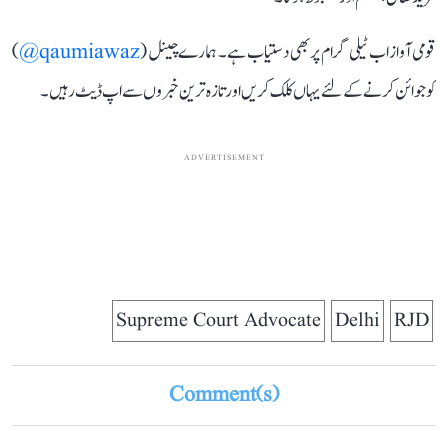
قومی آواز اب ٹیلی گرام پر بھی دستیاب ہے۔ ہمارے چینل (
qaumiawaz@
)
کو جوائن کرنے کے لئے یہاں کلک کریں اور تازہ ترین خبروں سے اپ ڈیٹ رہیں۔
ADVERTISEMENT
Supreme Court Advocate
Delhi
RJD
Comment(s)