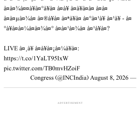
à¤à¤¾à¤¤à¥à¤°à¥à¤ à¤à¥ à¤à¥à¤à¤ à¤à¤
à¤à¤µà¤¾à¤ à¤®à¥à¤ à¤ªà¥à¤ à¤°à¤¹à¥ à¤¹à¥ - à¤
°à¥à¤à¤¼à¤à¤¾à¤° à¤à¤¹à¤¾à¤ à¤¹à¥à¤?
LIVE à¤¸à¥ à¤à¥à¤¡à¤¼à¥à¤:
https://t.co/1YaLT95IxW
pic.twitter.com/TB0mvHZoiF
August 8, 2026
— Congress (@INCIndia)
ADVERTISEMENT