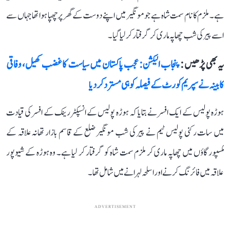
ہے۔ ملزم کا نام سمت شاہ ہے جو مونگیر میں اپنے دوست کے گھر پر چھپا ہوا تھا جہاں سے
اسے پیر کی شب چھاپہ ماری کر گرفتار کر لیا گیا۔
یہ بھی پڑھیں :
پنجاب الیکشن: عجب پاکستان میں سیاست کا غضب کھیل، وفاقی
کابینہ نے سپریم کورٹ کے فیصلہ کو ہی مسترد کر دیا
ہوڑہ پولیس کے ایک افسر نے بتایا کہ ہوڑہ پولیس کے انسپکٹر رینک کے افسر کی قیادت
میں سات رکنی پولیس ٹیم نے پیر کی شب مونگیر ضلع کے قاسم بازار تھانہ علاقہ کے
مکسپور گاؤں میں چھاپہ ماری کر ملزم سمت شاہ کو گرفتار کر لیا ہے۔ وہ ہوڑہ کے شیوپور
علاقہ میں فائرنگ کرنے اور اسلحہ لہرانے میں شامل تھا۔
ADVERTISEMENT