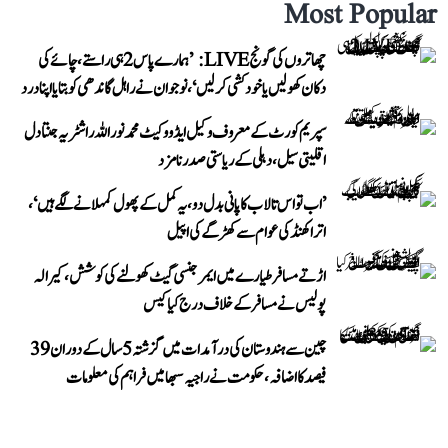
Most Popular
چھاتروں کی گونج LIVE: ’ہمارے پاس 2 ہی راستے، چائے کی
دکان کھولیں یا خودکشی کر لیں‘، نوجوان نے راہل گاندھی کو بتایا اپنا درد
سپریم کورٹ کے معروف وکیل ایڈووکیٹ محمد نور اللہ راشٹریہ جنتا دل
اقلیتی سیل، دہلی کے ریاستی صدر نامزد
’اب تو اس تالاب کا پانی بدل دو، یہ کمل کے پھول کمہلانے لگے ہیں‘،
اتراکھنڈ کی عوام سے کھڑگے کی اپیل
اڑتے مسافر طیارے میں ایمرجنسی گیٹ کھولنے کی کوشش، کیرالہ
پولیس نے مسافر کے خلاف درج کیا کیس
چین سے ہندوستان کی درآمدات میں گزشتہ 5 سال کے دوران 39
فیصد کا اضافہ، حکومت نے راجیہ سبھا میں فراہم کی معلومات