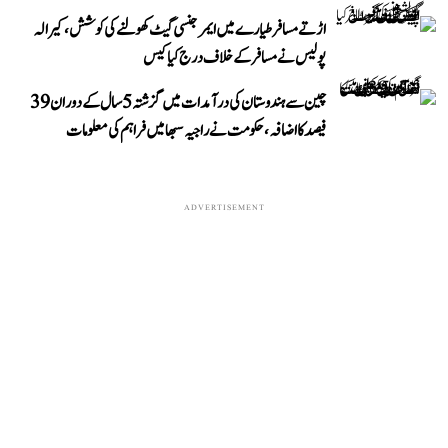
اڑتے مسافر طیارے میں ایمرجنسی گیٹ کھولنے کی کوشش، کیرالہ
پولیس نے مسافر کے خلاف درج کیا کیس
چین سے ہندوستان کی درآمدات میں گزشتہ 5 سال کے دوران 39
فیصد کا اضافہ، حکومت نے راجیہ سبھا میں فراہم کی معلومات
ADVERTISEMENT