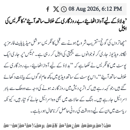
08 Aug 2026, 6:12 PM
’بدلاؤ کے لیے آواز اٹھائیے، بے روزگاری کے خلاف ساتھ آئیے‘، کانگریس کی
اپیل
’چھاتروں کی گونج‘ تقریب شروع ہونے سے قبل کانگریس سوشل میڈیا پلیٹ فارمز پر
لگاتار ویڈیوز جاری کر نوجوانوں سے یکجہتی کی اپیل کر رہی ہے۔ ’ایکس‘ پر جاری ایک
پوسٹ میں کانگریس نے لکھا ہے کہ ’’بدلاؤ کے لیے آواز اٹھائیے، بے روزگاری کے
خلاف ساتھ آئیے‘‘۔ اس پوسٹ کے ساتھ ویڈیو میں کچھ عام لوگوں کے بیانات دکھائے
گئے ہیں، جو کہہ رہے ہیں کہ اتر پردیش میں روزگار نہ ہونے کی وجہ سے وہ ملک سے باہر
اسرائیل جا رہے ہیں۔ جنگ کے حالات میں بھی وہ اسرائیل جانے کو تیار ہیں، کیونکہ
ریاست میں ان کے لیے دو وقت کی روٹی حاصل کرنا محال ہو رہا ہے۔
à¤¬à¤¦à¤²à¤¾à¤µ à¤à¥ à¤²à¤¿à¤ à¤à¤µà¤¾à¤