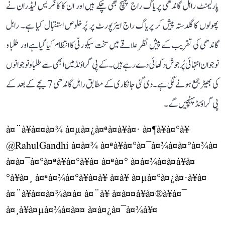
پارلیمنٹ راہل گاندھی پریاگ راج پہنچ بھی چکے ہیں اور ان کا کانگریس لیڈران نے
پھولوں کا گلدستہ پیش کر پریاگ راج ایئرپورٹ پر پُرخلوص استقبال کیا ہے۔ راہل
گاندھی کی تقریب کے پیش نظر علاقے میں سخت سیکورٹی کا انتظام کیا گیا ہے اور طلبا و
نوجوان انتہائی پُرجوش دکھائی دے رہے ہیں۔ کے پی گراؤنڈ میں ابھی سے طلبا و نوجوانوں
کی بھیڑ جمع ہونے لگی ہے۔ دی گئی جانکاری کے مطابق راہل گاندھی 7 بجے کے بعد کے
پی گراؤنڈ پہنچیں گے۔
à¤¨à¥à¤¤à¤¾ à¤µà¤¿à¤ªà¤à¥à¤· à¤¶à¥à¤°à¥
@RahulGandhi
à¤à¤¾ à¤ªà¥à¤°à¤¯à¤¾à¤à¤°à¤¾à¤
à¤à¤¯à¤°à¤ªà¥à¤°à¥à¤ à¤ªà¤° à¤à¤¾à¤à¤à¥à¤
°à¥à¤¸ à¤ªà¤¾à¤°à¥à¤à¥ à¤à¥ à¤µà¤°à¤¿à¤·à¥à¤
à¤¨à¥à¤¤à¤¾à¤à¤ à¤¨à¥ à¤à¤¤à¥à¤®à¥à¤¯
à¤¸à¥à¤µà¤¾à¤à¤¤ à¤à¤¿à¤¯à¤¾à¥¤