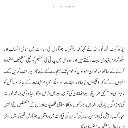
ADVERTISEMENT
ایڈووکیٹ محمد نور اللہ نے کہا کہ راشٹریہ جنتا دل کی سیاست میں سماجی انصاف اور
سیکولرازم بنیادی اہمیت رکھتے ہیں اور وہ دہلی میں پارٹی کی تنظیم کو نچلی سطح تک مضبوط
کرنے کے ساتھ ساتھ ان اصولوں کو عوام تک پہنچانے کے لیے بھرپور محنت کریں گے۔
انہوں نے کہا کہ اقلیتوں، پسماندہ طبقات اور دیگر محروم طبقات کے جائز مسائل کو
جمہوری اور آئینی طریقے سے اٹھانا ان کی ترجیحات میں شامل ہوگا۔ ایڈووکیٹ محمد نور اللہ
کی نامزدگی پر پارٹی رہنماؤں، کارکنوں، وکلا، سماجی شخصیات اور ان کے متعلقین نے انہیں
مبارک باد پیش کی اور امید ظاہر کی کہ ان کی قیادت میں راشٹریہ جنتا دل اقلیتی سیل، دہلی
مزید فعال، منظم اور مضبوط ہوگا۔