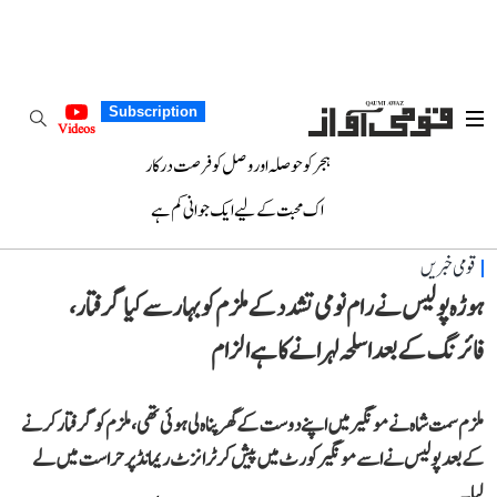
Subscription
Videos
ہجر کو حوصلہ اور وصل کو فرصت درکار
اک محبت کے لیے ایک جوانی کم ہے
قومی خبریں
ہوڑہ پولیس نے رام نومی تشدد کے ملزم کو بہار سے کیا گرفتار،
فائرنگ کے بعد اسلحہ لہرانے کا ہے الزام
ملزم سمت شاہ نے مونگیر میں اپنے دوست کے گھر پناہ لی ہوئی تھی، ملزم کو گرفتار کرنے
کے بعد پولیس نے اسے مونگیر کورٹ میں پیش کر ٹرانزٹ ریمانڈ پر حراست میں لے
لیا۔