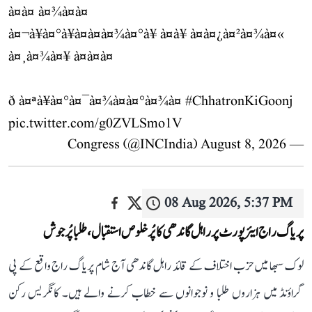
à¤à¤ à¤¾à¤à¤
à¤¬à¥à¤°à¥à¤à¤à¤¾à¤°à¥ à¤à¥ à¤à¤¿à¤²à¤¾à¤«
à¤¸à¤¾à¤¥ à¤à¤à¤
ð à¤ªà¥à¤°à¤¯à¤¾à¤à¤°à¤¾à¤
#ChhatronKiGoonj
pic.twitter.com/g0ZVLSmo1V
August 8, 2026
— Congress (@INCIndia)
08 Aug 2026, 5:37 PM
پریاگ راج ایئرپورٹ پر راہل گاندھی کا پُرخلوص استقبال، طلبا پُرجوش
لوک سبھا میں حزب اختلاف کے قائد راہل گاندھی آج شام پریاگ راج واقع کے پی
گراؤنڈ میں ہزاروں طلبا و نوجوانوں سے خطاب کرنے والے ہیں۔ کانگریس رکن