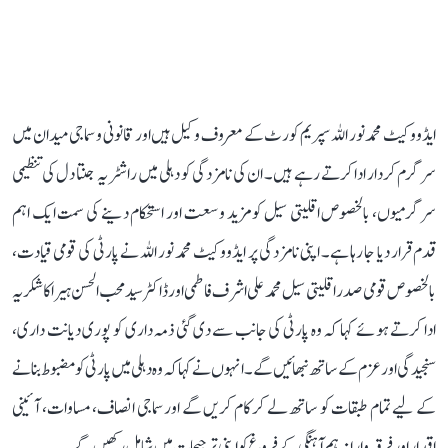
ایڈووکیٹ محمد نور اللہ سپریم کورٹ کے معروف وکیل ہیں اور قانونی و سماجی میدان میں
سرگرم کردار ادا کرتے رہے ہیں۔ ان کی نامزدگی کو دہلی میں راشٹریہ جنتا دل کی تنظیمی
سرگرمیوں، بالخصوص اقلیتی سیل کو مزید وسعت اور استحکام دینے کی سمت ایک اہم
قدم قرار دیا جا رہا ہے۔ اپنی نامزدگی پر ایڈووکیٹ محمد نور اللہ نے پارٹی کی قومی قیادت،
بالخصوص قومی صدر اقلیتی سیل محمد علی اشرف فاطمی اور ڈاکٹر سید محب الحسن ہیرا کا شکریہ
ادا کرتے ہوئے کہا کہ وہ پارٹی کی جانب سے دی گئی ذمہ داری کو پوری دیانت داری،
سنجیدگی اور عزم کے ساتھ نبھائیں گے۔ انہوں نے کہا کہ وہ دہلی میں پارٹی کو مضبوط بنانے
کے لیے تمام طبقات کو ساتھ لے کر کام کریں گے اور سماجی انصاف، مساوات، آئینی
اقدار اور فرقہ وارانہ ہم آہنگی کے فروغ کو اپنی ترجیحات میں شامل رکھیں گے۔