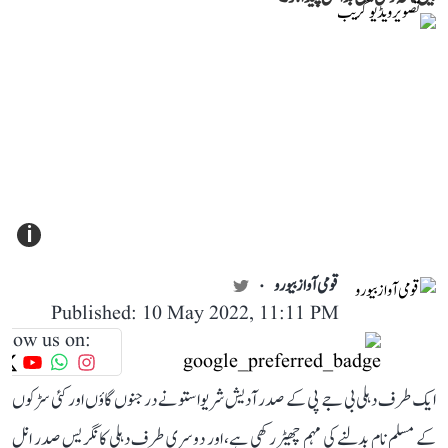
i
قومی آواز بیورو
Published: 10 May 2022, 11:11 PM
llow us on:
ایک طرف دہلی بی جے پی کے صدر آدیش شریواستو نے درجنوں گاؤں اور کئی سڑکوں
کے مسلم نام بدلنے کی مہم چھیڑ رکھی ہے، اور دوسری طرف دہلی کانگریس صدر انل