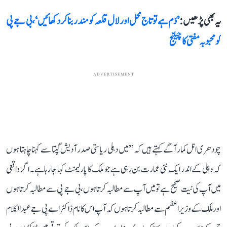
یہ بھی پڑھیں :
’دَم ہے تو تاج محل اور لال قلعہ کو مندر بنا کر دکھائیں‘، بی جے پی
کو محبوبہ مفتی کا چیلنج
ADVERTISEMENT
چودھری انل کمار آگے کہتے ہیں کہ ’’میں دہلی ریاستی صدر آدیش گپتا سے کہنا چاہتا ہوں
کہ دہلی کے اندر ایک نئی عمارت بن رہی ہے جو ملک کا پارلیمنٹ کہا جا رہا ہے۔ اگر واقعی
میں آپ کی نیت صحیح ہے تو میں آپ سے مطالبہ کرتا ہوں، بی جے پی سے مطالبہ کرتا ہوں
اور ملک کے وزیر اعظم سے مطالبہ کرتا ہوں کہ آپ اس کا نام ڈاکٹر اے پی جے عبدالکلام