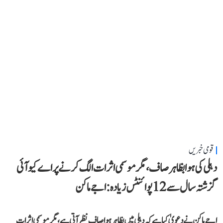
قومی خبریں
دہلی کی ہوا بظاہر صاف، مگر موسمی اثرات الگ کرنے پر اے کیو آئی
گزشتہ سال سے 12 پوائنٹس زیادہ: اجے ماکن
اجے ماکن نے دعویٰ کیا ہے کہ دہلی میں بظاہر ہوا صاف نظر آتی ہے، مگر موسمی اثرات