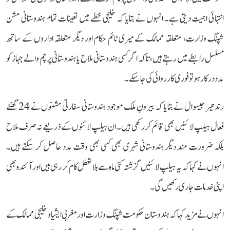
انتہائی اہمیت دیتی ہے۔ انہوں نے بتایا کہ خلیجی خطے میں تعینات تمام ہندوستانی مشن
شپنگ وزارت، متعلقہ ممالک کے میری ٹائم حکام اور دیگر متعلقہ اداروں کے ساتھ
مسلسل رابطے میں رہتے ہیں، تاکہ اگر کسی ہندوستانی ملاح یا ہندوستانی پرچم والے جہاز کو
مدد درکار ہو تو فوری کارروائی کی جا سکے۔
رندھیر جیسوال نے بتایا کہ بیرونِ ملک موجود ہندوستانی سفارتی مشنوں نے 24 گھنٹے
فعال ہیلپ لائنیں بھی قائم کر رکھی ہیں۔ ان ہیلپ لائنوں کے ذریعے نہ صرف ملاح
بلکہ ضرورت مند دیگر ہندوستانی شہری بھی کسی بھی وقت مدد حاصل کر سکتے ہیں۔
انہوں نے کہا کہ یہ ہیلپ لائنیں گزشتہ کئی ماہ سے بلا تعطل کام کر رہی ہیں اور آئندہ بھی
اپنی خدمات جاری رکھیں گی۔
انہوں نے مزید کہا کہ ہندوستان حکومت شپنگ وزارت اور مغربی ایشیا و خلیجی ممالک کے