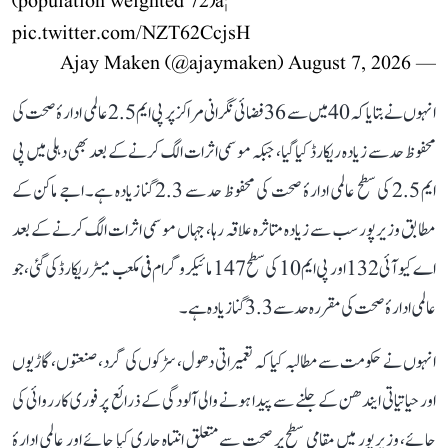
(population weighted 72)â¦
pic.twitter.com/NZT62CcjsH
August 7, 2026
— Ajay Maken (@ajaymaken)
انہوں نے بتایا کہ 40 میں سے 36 فضائی نگرانی مراکز پر پی ایم 2.5 عالمی ادارۂ صحت کی
محفوظ حد سے زیادہ ریکارڈ کیا گیا، جبکہ موسمی اثرات الگ کرنے کے بعد بھی دہلی میں پی
ایم 2.5 کی سطح عالمی ادارۂ صحت کی محفوظ حد سے 2.3 گنا زیادہ ہے۔ اجے ماکن کے
مطابق وزیرپور سب سے زیادہ متاثرہ علاقہ رہا، جہاں موسمی اثرات الگ کرنے کے بعد
اے کیو آئی 132 اور پی ایم 10 کی سطح 147 مائیکروگرام فی مکعب میٹر ریکارڈ کی گئی، جو
عالمی ادارۂ صحت کی مقررہ حد سے 3.3 گنا زیادہ ہے۔
انہوں نے حکومت سے مطالبہ کیا کہ تعمیراتی دھول، سڑکوں کی گرد، صنعتوں، گاڑیوں
اور حیاتیاتی ایندھن کے جلنے سے پیدا ہونے والی آلودگی کے ذرائع پر فوری کارروائی کی
جائے، وزیرپور میں مقامی سطح پر صحت سے متعلق انتباہ جاری کیا جائے اور عالمی ادارۂ