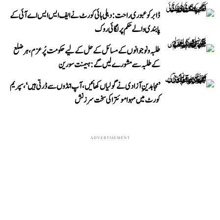
ڈابر کو عبوری راحت: دہلی ہائی کورٹ نے ایف ایس ایس اے آئی کے
پابندی والے حکم پر لگائی روک
طلبہ و نوجوانوں کے مسائل کے حل کے لیے حکومت پُرعزم، ہر ضلع
کے طلبہ سے مشورے لیں گے: ہیمنت سورین
’مجاہدینِ آزادی نے گولیاں کھائیں، آپ انڈوں سے ڈرتی ہیں‘، سپریم
کورٹ میں مہوا موئترا کی سخت سرزنش
ADVERTISEMENT