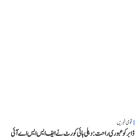
قومی خبریں
ڈابر کو عبوری راحت: دہلی ہائی کورٹ نے ایف ایس ایس اے آئی