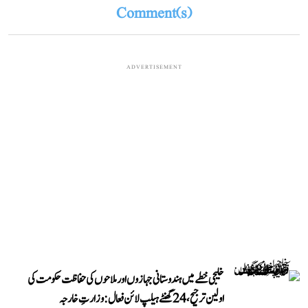
Comment(s)
ADVERTISEMENT
خلیجی خطے میں ہندوستانی جہازوں اور ملاحوں کی حفاظت حکومت کی
اولین ترجیح، 24 گھنٹے ہیلپ لائن فعال: وزارتِ خارجہ