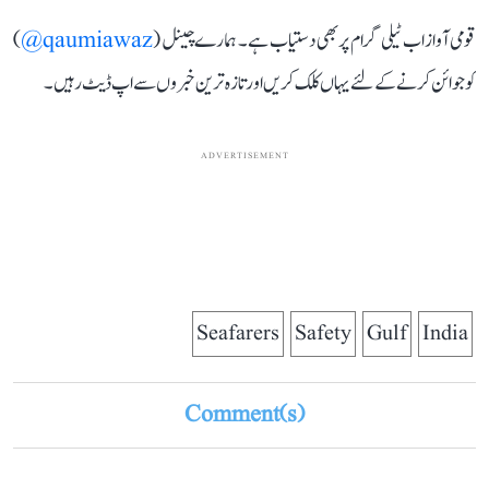
قومی آواز اب ٹیلی گرام پر بھی دستیاب ہے۔ ہمارے چینل (
qaumiawaz@
)
کو جوائن کرنے کے لئے یہاں کلک کریں اور تازہ ترین خبروں سے اپ ڈیٹ رہیں۔
ADVERTISEMENT
Seafarers
Safety
Gulf
India
Comment(s)