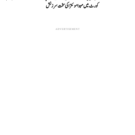
کورٹ میں مہوا موئترا کی سخت سرزنش
ADVERTISEMENT