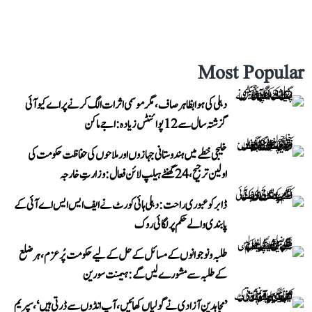
Most Popular
دہلی کی ہوا بظاہر صاف، مگر موسمی اثرات الگ کرنے پر اے کیو آئی
گزشتہ سال سے 12 پوائنٹس زیادہ: اجے ماکن
خلیجی خطے میں ہندوستانی جہازوں اور ملاحوں کی حفاظت حکومت کی
اولین ترجیح، 24 گھنٹے ہیلپ لائن فعال: وزارتِ خارجہ
ڈابر کو عبوری راحت: دہلی ہائی کورٹ نے ایف ایس ایس اے آئی کے
پابندی والے حکم پر لگائی روک
طلبہ و نوجوانوں کے مسائل کے حل کے لیے حکومت پُرعزم، ہر ضلع
کے طلبہ سے مشورے لیں گے: ہیمنت سورین
’مجاہدینِ آزادی نے گولیاں کھائیں، آپ انڈوں سے ڈرتی ہیں‘، سپریم