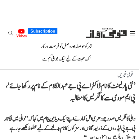
Subscription
Videos
ہجر کو حوصلہ اور وصل کو فرصت درکار
اک محبت کے لیے ایک جوانی کم ہے
قومی خبریں
’نئی پارلیمنٹ کا نام ڈاکٹر اے پی جے عبدالکلام کے نام پر رکھا جائے‘،
پی ایم مودی سے کانگریس کا مطالبہ
دہلی کانگریس صدر چودھری انل کمار نے اپنے ایک ویڈیو پیغام میں کہا کہ ’’دہلی میں لگاتار
بی جے پی لیڈروں کے ذریعہ گاؤں اور سڑکوں کا نام بدلنے کے لیے خطوط لکھے جا رہے
ہیں تاکہ دہلی میں بدامنی پیدا ہو۔‘‘