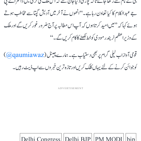
جی کے نام سے رکھا جائے تاکہ پوری دنیا جان سے کہ اس ملک کی ترقی میں ڈاکٹر اے پی
جے عبدالکلام کا کیا تعاون رہا ہے۔‘‘ انھوں نے آخر میں آدیش گپتا سے مخاطب ہوتے
ہوئے کہا کہ ’’میں امید کرتا ہوں کہ آپ اس مطالبہ پر آج ضرور غور کریں گے اور ملک
کے وزیر اعظم نریندر مودی کو خط لکھنے کا کام کریں گے۔‘‘
قومی آواز اب ٹیلی گرام پر بھی دستیاب ہے۔ ہمارے چینل (
qaumiawaz@
)
کو جوائن کرنے کے لئے یہاں کلک کریں اور تازہ ترین خبروں سے اپ ڈیٹ رہیں۔
ADVERTISEMENT
Delhi Congress
Delhi BJP
PM MODI
bjp