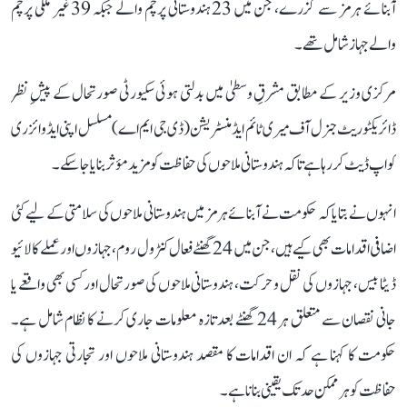
آبنائے ہرمز سے گزرے، جن میں 23 ہندوستانی پرچم والے جبکہ 39 غیر ملکی پرچم
والے جہاز شامل تھے۔
مرکزی وزیر کے مطابق مشرقِ وسطیٰ میں بدلتی ہوئی سکیورٹی صورتحال کے پیشِ نظر
ڈائریکٹوریٹ جنرل آف میری ٹائم ایڈمنسٹریشن (ڈی جی ایم اے) مسلسل اپنی ایڈوائزری
کو اپ ڈیٹ کر رہا ہے تاکہ ہندوستانی ملاحوں کی حفاظت کو مزید مؤثر بنایا جا سکے۔
انہوں نے بتایا کہ حکومت نے آبنائے ہرمز میں ہندوستانی ملاحوں کی سلامتی کے لیے کئی
اضافی اقدامات بھی کیے ہیں، جن میں 24 گھنٹے فعال کنٹرول روم، جہازوں اور عملے کا لائیو
ڈیٹا بیس، جہازوں کی نقل و حرکت، ہندوستانی ملاحوں کی صورتحال اور کسی بھی واقعے یا
جانی نقصان سے متعلق ہر 24 گھنٹے بعد تازہ معلومات جاری کرنے کا نظام شامل ہے۔
حکومت کا کہنا ہے کہ ان اقدامات کا مقصد ہندوستانی ملاحوں اور تجارتی جہازوں کی
حفاظت کو ہر ممکن حد تک یقینی بنانا ہے۔