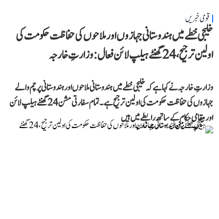
قومی خبریں
خلیجی خطے میں ہندوستانی جہازوں اور ملاحوں کی حفاظت حکومت کی
اولین ترجیح، 24 گھنٹے ہیلپ لائن فعال: وزارتِ خارجہ
وزارتِ خارجہ نے کہا ہے کہ خلیجی خطے میں ہندوستانی ملاحوں اور ہندوستانی پرچم والے
جہازوں کی حفاظت حکومت کی اولین ترجیح ہے۔ تمام سفارتی مشن 24 گھنٹے ہیلپ لائن
اور مقامی حکام کے ساتھ رابطے میں ہیں