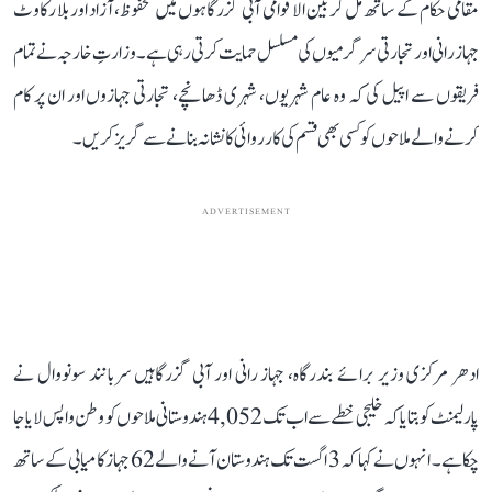
مقامی حکام کے ساتھ مل کر بین الاقوامی آبی گزرگاہوں میں محفوظ، آزاد اور بلا رکاوٹ
جہاز رانی اور تجارتی سرگرمیوں کی مسلسل حمایت کرتی رہی ہے۔ وزارتِ خارجہ نے تمام
فریقوں سے اپیل کی کہ وہ عام شہریوں، شہری ڈھانچے، تجارتی جہازوں اور ان پر کام
کرنے والے ملاحوں کو کسی بھی قسم کی کارروائی کا نشانہ بنانے سے گریز کریں۔
ADVERTISEMENT
ادھر مرکزی وزیر برائے بندرگاہ، جہاز رانی اور آبی گزرگاہیں سربانند سونووال نے
پارلیمنٹ کو بتایا کہ خلیجی خطے سے اب تک 4,052 ہندوستانی ملاحوں کو وطن واپس لایا جا
چکا ہے۔ انہوں نے کہا کہ 3 اگست تک ہندوستان آنے والے 62 جہاز کامیابی کے ساتھ