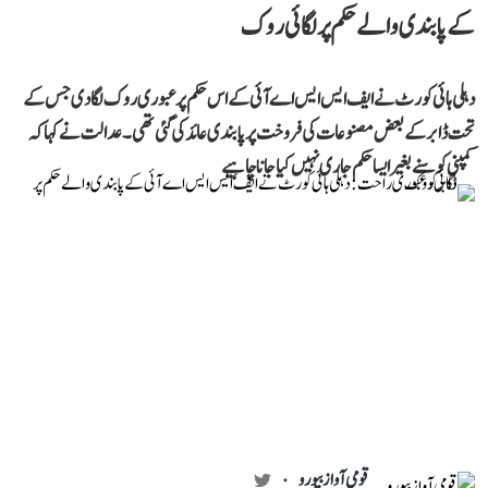
کے پابندی والے حکم پر لگائی روک
دہلی ہائی کورٹ نے ایف ایس ایس اے آئی کے اس حکم پر عبوری روک لگا دی جس کے
تحت ڈابر کے بعض مصنوعات کی فروخت پر پابندی عائد کی گئی تھی۔ عدالت نے کہا کہ
کمپنی کو سنے بغیر ایسا حکم جاری نہیں کیا جانا چاہیے
قومی آواز بیورو