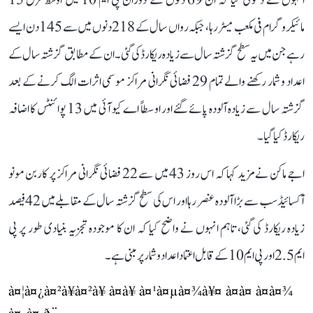
انہوں نے دعویٰ کیا کہ ان 69 دنوں کے دوران پی ایم 10 میں اوسط فرق 15
مائیکروگرام فی مکعب میٹر رہا، جبکہ رواں سال کے 218 دنوں میں سے 145 دن ایسے
رہے جن میں یہ سطح گزشتہ سال سے زیادہ ریکارڈ کی گئی۔ ان کے مطابق گزشتہ سال کے
اعداد و شمار رکھنے والے تمام 29 فضائی نگرانی مراکز موسمی اثرات الگ کرنے کے بعد
گزشتہ سال سے زیادہ آلودہ پائے گئے اور اوسطاً اے کیو آئی میں 13 پوائنٹس کا اضافہ
ریکارڈ کیا گیا۔
اجے ماکن نے مزید کہا کہ اس روز 43 میں سے 22 فضائی نگرانی مراکز پر کاربن مونو
آکسائیڈ سب سے بڑا آلودہ عنصر رہا اور اس کی سطح گزشتہ سال کے مقابلے میں 42 فیصد
زیادہ ریکارڈ کی گئی، تاہم انہوں نے واضح کیا کہ ان کا موجودہ تجزیہ بنیادی طور پر پی
ایم 2.5 اور پی ایم 10 کے قابل اعتماد اعداد و شمار پر مبنی ہے۔
à¤¦à¤¿à¤²à¥à¤²à¥ à¤à¥ à¤¹à¤µà¤¾à¥¤ à¤à¤ à¤à¤¾