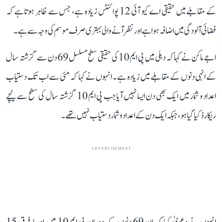
کے مقابلے میں حقیقی اے کیو آئی 12 پوائنٹس زیادہ ہے، جس سے ظاہر ہوتا ہے کہ
فضائی آلودگی میں اضافہ ہوا ہے اور نظر آنے والی بہتری صرف موسم کی وجہ سے ہے۔
اجے ماکن نے کہا کہ دہلی میں پی ایم 10 کی حقیقی سطح مسلسل 69 دن سے گزشتہ سال
کے انہی دنوں کے مقابلے میں زیادہ ہے۔ انہوں نے کہا کہ مئی سے اب تک دستیاب
اعداد و شمار میں ایک بھی دن ایسا نہیں آیا جب پی ایم 10 گزشتہ سال کی سطح سے نیچے
ریکارڈ کیا گیا ہو، جبکہ ایک دن کے اعداد و شمار دستیاب نہیں تھے۔
ADVERTISEMENT