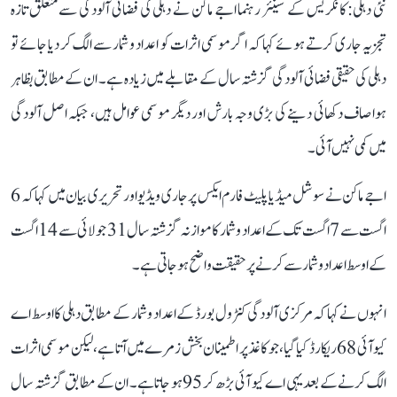
نئی دہلی: کانگریس کے سینئر رہنما اجے ماکن نے دہلی کی فضائی آلودگی سے متعلق تازہ
تجزیہ جاری کرتے ہوئے کہا کہ اگر موسمی اثرات کو اعداد و شمار سے الگ کر دیا جائے تو
دہلی کی حقیقی فضائی آلودگی گزشتہ سال کے مقابلے میں زیادہ ہے۔ ان کے مطابق بظاہر
ہوا صاف دکھائی دینے کی بڑی وجہ بارش اور دیگر موسمی عوامل ہیں، جبکہ اصل آلودگی
میں کمی نہیں آئی۔
اجے ماکن نے سوشل میڈیا پلیٹ فارم ایکس پر جاری ویڈیو اور تحریری بیان میں کہا کہ 6
اگست سے 7 اگست تک کے اعداد و شمار کا موازنہ گزشتہ سال 31 جولائی سے 14 اگست
کے اوسط اعداد و شمار سے کرنے پر حقیقت واضح ہو جاتی ہے۔
انہوں نے کہا کہ مرکزی آلودگی کنٹرول بورڈ کے اعداد و شمار کے مطابق دہلی کا اوسط اے
کیو آئی 68 ریکارڈ کیا گیا، جو کاغذ پر اطمینان بخش زمرے میں آتا ہے، لیکن موسمی اثرات
الگ کرنے کے بعد یہی اے کیو آئی بڑھ کر 95 ہو جاتا ہے۔ ان کے مطابق گزشتہ سال