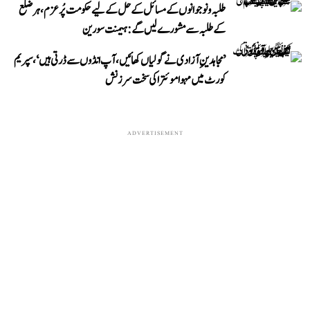
طلبہ و نوجوانوں کے مسائل کے حل کے لیے حکومت پُرعزم، ہر ضلع
کے طلبہ سے مشورے لیں گے: ہیمنت سورین
’مجاہدینِ آزادی نے گولیاں کھائیں، آپ انڈوں سے ڈرتی ہیں‘، سپریم
کورٹ میں مہوا موئترا کی سخت سرزنش
ADVERTISEMENT