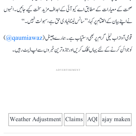
صحت کے معیارات کے مطابق اے کیو آئی کے اہداف مزید سخت کیے جائیں۔ انہوں
نے اپنے بیان کے اختتام پر کہا، ’’سانس لینا بنیادی حق ہے، سہولت نہیں۔‘‘
قومی آواز اب ٹیلی گرام پر بھی دستیاب ہے۔ ہمارے چینل (
qaumiawaz@
)
کو جوائن کرنے کے لئے یہاں کلک کریں اور تازہ ترین خبروں سے اپ ڈیٹ رہیں۔
ADVERTISEMENT
Weather Adjustment
Claims
AQI
ajay maken