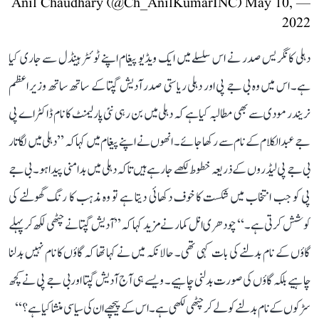
May 10,
— Anil Chaudhary (@Ch_AnilKumarINC)
2022
دہلی کانگریس صدر نے اس سلسلے میں ایک ویڈیو پیغام اپنے ٹوئٹر ہینڈل سے جاری کیا
ہے۔ اس میں وہ بی جے پی اور دہلی ریاستی صدر آدیش گپتا کے ساتھ ساتھ وزیر اعظم
نریندر مودی سے بھی مطالبہ کیا ہے کہ دہلی میں بن رہی نئی پارلیمنٹ کا نام ڈاکٹر اے پی
جے عبدالکلام کے نام سے رکھا جائے۔ انھوں نے اپنے پیغام میں کہا کہ ’’دہلی میں لگاتار
بی جے پی لیڈروں کے ذریعہ خطوط لکھے جا رہے ہیں تاکہ دہلی میں بدامنی پیدا ہو۔ بی جے
پی کو جب انتخاب میں شکست کا خوف دکھائی دیتا ہے تو وہ مذہب کا رنگ گھولنے کی
کوشش کرتی ہے۔‘‘ چودھری انل کمار نے مزید کہا کہ ’’آدیش گپتا نے چٹھی لکھ کر پہلے
گاؤں کے نام بدلنے کی بات کہی تھی۔ حالانکہ میں نے کہا تھا کہ گاؤں کا نام نہیں بدلنا
چاہیے بلکہ گاؤں کی صورت بدلنی چاہیے۔ ویسے ہی آج آدیش گپتا اور بی جے پی نے کچھ
سڑکوں کے نام بدلنے کو لے کر چٹھی لکھی ہے۔ اس کے پیچھے ان کی سیاسی منشا کیا ہے؟‘‘