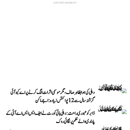
ADVERTISEMENT
دہلی کی ہوا بظاہر صاف، مگر موسمی اثرات الگ کرنے پر اے کیو آئی
گزشتہ سال سے 12 پوائنٹس زیادہ: اجے ماکن
ڈابر کو عبوری راحت: دہلی ہائی کورٹ نے ایف ایس ایس اے آئی کے
پابندی والے حکم پر لگائی روک