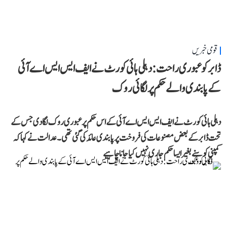
قومی خبریں
ڈابر کو عبوری راحت: دہلی ہائی کورٹ نے ایف ایس ایس اے آئی
کے پابندی والے حکم پر لگائی روک
دہلی ہائی کورٹ نے ایف ایس ایس اے آئی کے اس حکم پر عبوری روک لگا دی جس کے
تحت ڈابر کے بعض مصنوعات کی فروخت پر پابندی عائد کی گئی تھی۔ عدالت نے کہا کہ
کمپنی کو سنے بغیر ایسا حکم جاری نہیں کیا جانا چاہیے