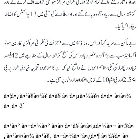
اعداد و شمار رکھنے والے تمام 29 فضائی نگرانی مراکز موسمی اثرات الگ کرنے کے بعد
گزشتہ سال سے زیادہ آلودہ پائے گئے اور اوسطاً اے کیو آئی میں 13 پوائنٹس کا اضافہ
ریکارڈ کیا گیا۔
اجے ماکن نے مزید کہا کہ اس روز 43 میں سے 22 فضائی نگرانی مراکز پر کاربن مونو
آکسائیڈ سب سے بڑا آلودہ عنصر رہا اور اس کی سطح گزشتہ سال کے مقابلے میں 42 فیصد
زیادہ ریکارڈ کی گئی، تاہم انہوں نے واضح کیا کہ ان کا موجودہ تجزیہ بنیادی طور پر پی
ایم 2.5 اور پی ایم 10 کے قابل اعتماد اعداد و شمار پر مبنی ہے۔
à¤¦à¤¿à¤²à¥à¤²à¥ à¤à¥ à¤¹à¤µà¤¾à¥¤ à¤à¤ à¤à¤¾
à¤¸à¤ ð¨
à¤¹à¤° à¤¬à¤¾à¤° à¤à¤ à¤¹à¥ à¤à¤µà¤¾à¤¬ à¤®à¤
¿à¤²à¤¤à¤¾ à¤¹à¥, 'à¤¬à¤¾à¤°à¤¿à¤¶ à¤¹à¥à¤ à¤