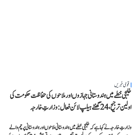
قومی خبریں
خلیجی خطے میں ہندوستانی جہازوں اور ملاحوں کی حفاظت حکومت کی
اولین ترجیح، 24 گھنٹے ہیلپ لائن فعال: وزارتِ خارجہ
وزارتِ خارجہ نے کہا ہے کہ خلیجی خطے میں ہندوستانی ملاحوں اور ہندوستانی پرچم والے