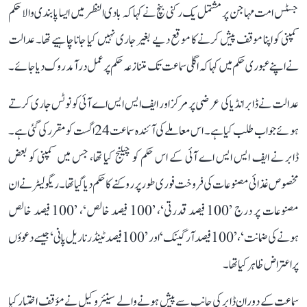
جسٹس امت مہاجن پر مشتمل یک رکنی بنچ نے کہا کہ بادی النظر میں ایسا پابندی والا حکم
کمپنی کو اپنا موقف پیش کرنے کا موقع دیے بغیر جاری نہیں کیا جانا چاہیے تھا۔ عدالت
نے اپنے عبوری حکم میں کہا کہ اگلی سماعت تک متنازعہ حکم پر عمل درآمد روک دیا جائے۔
عدالت نے ڈابر انڈیا کی عرضی پر مرکز اور ایف ایس ایس اے آئی کو نوٹس جاری کرتے
ہوئے جواب طلب کیا ہے۔ اس معاملے کی آئندہ سماعت 24 اگست کو مقرر کی گئی ہے۔
ڈابر نے ایف ایس ایس اے آئی کے اس حکم کو چیلنج کیا تھا، جس میں کمپنی کو بعض
مخصوص غذائی مصنوعات کی فروخت فوری طور پر روکنے کا حکم دیا گیا تھا۔ ریگولیٹر نے ان
مصنوعات پر درج ’100 فیصد قدرتی‘، ’100 فیصد خالص‘، ’100 فیصد خالص
ہونے کی ضمانت‘، ’100 فیصد آرگینک‘ اور ’100 فیصد ٹینڈر ناریل پانی‘ جیسے دعوؤں
پر اعتراض ظاہر کیا تھا۔
سماعت کے دوران ڈابر کی جانب سے پیش ہونے والے سینئر وکیل نے مؤقف اختیار کیا