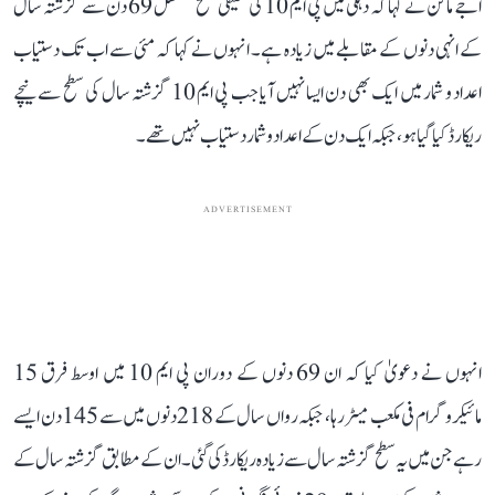
اجے ماکن نے کہا کہ دہلی میں پی ایم 10 کی حقیقی سطح مسلسل 69 دن سے گزشتہ سال
کے انہی دنوں کے مقابلے میں زیادہ ہے۔ انہوں نے کہا کہ مئی سے اب تک دستیاب
اعداد و شمار میں ایک بھی دن ایسا نہیں آیا جب پی ایم 10 گزشتہ سال کی سطح سے نیچے
ریکارڈ کیا گیا ہو، جبکہ ایک دن کے اعداد و شمار دستیاب نہیں تھے۔
ADVERTISEMENT
انہوں نے دعویٰ کیا کہ ان 69 دنوں کے دوران پی ایم 10 میں اوسط فرق 15
مائیکروگرام فی مکعب میٹر رہا، جبکہ رواں سال کے 218 دنوں میں سے 145 دن ایسے
رہے جن میں یہ سطح گزشتہ سال سے زیادہ ریکارڈ کی گئی۔ ان کے مطابق گزشتہ سال کے