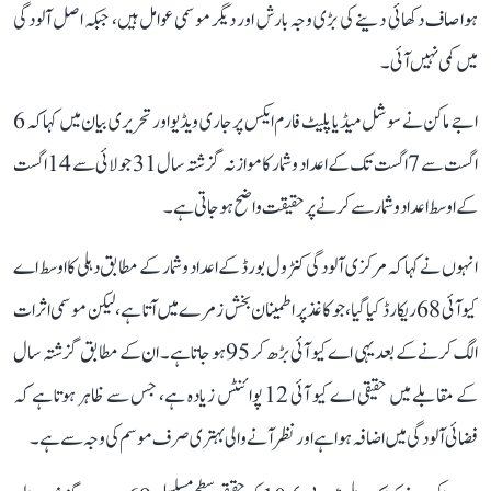
ہوا صاف دکھائی دینے کی بڑی وجہ بارش اور دیگر موسمی عوامل ہیں، جبکہ اصل آلودگی
میں کمی نہیں آئی۔
اجے ماکن نے سوشل میڈیا پلیٹ فارم ایکس پر جاری ویڈیو اور تحریری بیان میں کہا کہ 6
اگست سے 7 اگست تک کے اعداد و شمار کا موازنہ گزشتہ سال 31 جولائی سے 14 اگست
کے اوسط اعداد و شمار سے کرنے پر حقیقت واضح ہو جاتی ہے۔
انہوں نے کہا کہ مرکزی آلودگی کنٹرول بورڈ کے اعداد و شمار کے مطابق دہلی کا اوسط اے
کیو آئی 68 ریکارڈ کیا گیا، جو کاغذ پر اطمینان بخش زمرے میں آتا ہے، لیکن موسمی اثرات
الگ کرنے کے بعد یہی اے کیو آئی بڑھ کر 95 ہو جاتا ہے۔ ان کے مطابق گزشتہ سال
کے مقابلے میں حقیقی اے کیو آئی 12 پوائنٹس زیادہ ہے، جس سے ظاہر ہوتا ہے کہ
فضائی آلودگی میں اضافہ ہوا ہے اور نظر آنے والی بہتری صرف موسم کی وجہ سے ہے۔