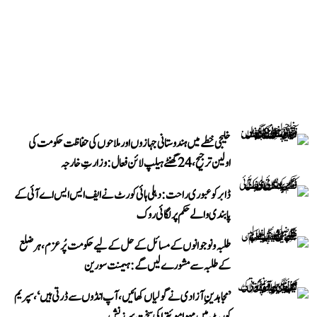
خلیجی خطے میں ہندوستانی جہازوں اور ملاحوں کی حفاظت حکومت کی
اولین ترجیح، 24 گھنٹے ہیلپ لائن فعال: وزارتِ خارجہ
ڈابر کو عبوری راحت: دہلی ہائی کورٹ نے ایف ایس ایس اے آئی کے
پابندی والے حکم پر لگائی روک
طلبہ و نوجوانوں کے مسائل کے حل کے لیے حکومت پُرعزم، ہر ضلع
کے طلبہ سے مشورے لیں گے: ہیمنت سورین
’مجاہدینِ آزادی نے گولیاں کھائیں، آپ انڈوں سے ڈرتی ہیں‘، سپریم