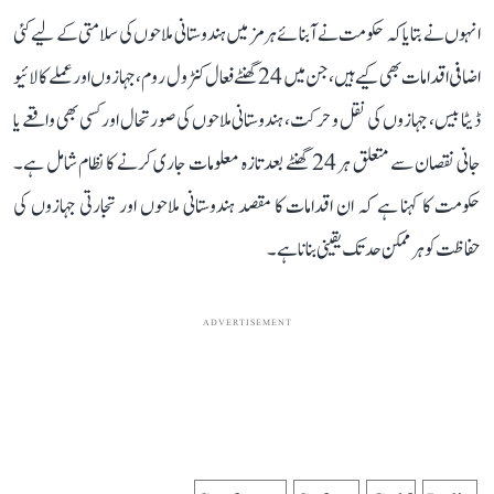
انہوں نے بتایا کہ حکومت نے آبنائے ہرمز میں ہندوستانی ملاحوں کی سلامتی کے لیے کئی
اضافی اقدامات بھی کیے ہیں، جن میں 24 گھنٹے فعال کنٹرول روم، جہازوں اور عملے کا لائیو
ڈیٹا بیس، جہازوں کی نقل و حرکت، ہندوستانی ملاحوں کی صورتحال اور کسی بھی واقعے یا
جانی نقصان سے متعلق ہر 24 گھنٹے بعد تازہ معلومات جاری کرنے کا نظام شامل ہے۔
حکومت کا کہنا ہے کہ ان اقدامات کا مقصد ہندوستانی ملاحوں اور تجارتی جہازوں کی
حفاظت کو ہر ممکن حد تک یقینی بنانا ہے۔
ADVERTISEMENT