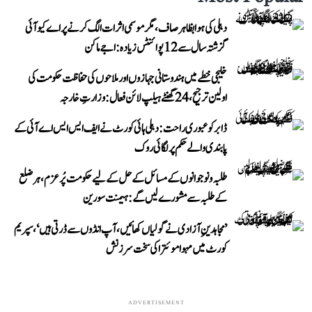
دہلی کی ہوا بظاہر صاف، مگر موسمی اثرات الگ کرنے پر اے کیو آئی
گزشتہ سال سے 12 پوائنٹس زیادہ: اجے ماکن
خلیجی خطے میں ہندوستانی جہازوں اور ملاحوں کی حفاظت حکومت کی
اولین ترجیح، 24 گھنٹے ہیلپ لائن فعال: وزارتِ خارجہ
ڈابر کو عبوری راحت: دہلی ہائی کورٹ نے ایف ایس ایس اے آئی کے
پابندی والے حکم پر لگائی روک
طلبہ و نوجوانوں کے مسائل کے حل کے لیے حکومت پُرعزم، ہر ضلع
کے طلبہ سے مشورے لیں گے: ہیمنت سورین
’مجاہدینِ آزادی نے گولیاں کھائیں، آپ انڈوں سے ڈرتی ہیں‘، سپریم
کورٹ میں مہوا موئترا کی سخت سرزنش
ADVERTISEMENT