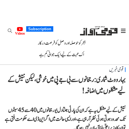
Subscription
Videos
ہجر کو حوصلہ اور وصل کو فرصت درکار
اک محبت کے لیے ایک جوانی کم ہے
قومی خبریں
بہار ووٹ شماری: رجحانوں سے بی جے پی میں خوشی، لیکن نتیش کے
لیے مشکلوں میں اضافہ!
نتیش کے لیے مشکل یہ ہے کہ ان کی پارٹی جنتا دل یو رجحانوں میں 40 سے 45 سیٹوں
تک محدود ہوتی ہوئی نظر آ رہی ہے، اور ایسی حالت میں اگر این ڈی اے حکومت بنتی ہے
تو ان کا وزیر اعلیٰ بننا آسان نہیں ہوگا۔