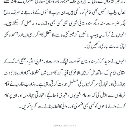
رندھیر جیسوال نے بتایا کہ بیرونِ ملک موجود ہندوستانی سفارتی مشنوں نے 24 گھنٹے
فعال ہیلپ لائنیں بھی قائم کر رکھی ہیں۔ ان ہیلپ لائنوں کے ذریعے نہ صرف ملاح
بلکہ ضرورت مند دیگر ہندوستانی شہری بھی کسی بھی وقت مدد حاصل کر سکتے ہیں۔
انہوں نے کہا کہ یہ ہیلپ لائنیں گزشتہ کئی ماہ سے بلا تعطل کام کر رہی ہیں اور آئندہ بھی
اپنی خدمات جاری رکھیں گی۔
انہوں نے مزید کہا کہ ہندوستان حکومت شپنگ وزارت اور مغربی ایشیا و خلیجی ممالک کے
مقامی حکام کے ساتھ مل کر بین الاقوامی آبی گزرگاہوں میں محفوظ، آزاد اور بلا رکاوٹ
جہاز رانی اور تجارتی سرگرمیوں کی مسلسل حمایت کرتی رہی ہے۔ وزارتِ خارجہ نے تمام
فریقوں سے اپیل کی کہ وہ عام شہریوں، شہری ڈھانچے، تجارتی جہازوں اور ان پر کام
کرنے والے ملاحوں کو کسی بھی قسم کی کارروائی کا نشانہ بنانے سے گریز کریں۔
ADVERTISEMENT