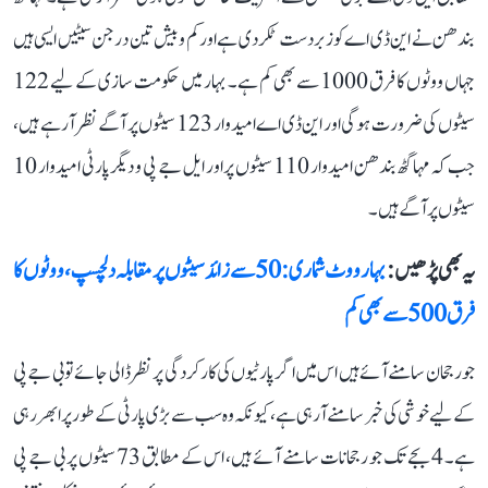
بندھن نے این ڈی اے کو زبردست ٹکر دی ہے اور کم و بیش تین درجن سیٹیں ایسی ہیں
جہاں ووٹوں کا فرق 1000 سے بھی کم ہے۔ بہار میں حکومت سازی کے لیے 122
سیٹوں کی ضرورت ہوگی اور این ڈی اے امیدوار 123 سیٹوں پر آگے نظر آ رہے ہیں،
جب کہ مہاگٹھ بندھن امیدوار 110 سیٹوں پر اور ایل جے پی و دیگر پارٹی امیدوار 10
سیٹوں پر آگے ہیں۔
یہ بھی پڑھیں :
بہار ووٹ شماری: 50 سے زائد سیٹوں پر مقابلہ دلچسپ، ووٹوں کا
فرق 500 سے بھی کم
جو رجحان سامنے آئے ہیں اس میں اگر پارٹیوں کی کارکردگی پر نظر ڈالی جائے تو بی جے پی
کے لیے خوشی کی خبر سامنے آ رہی ہے، کیونکہ وہ سب سے بڑی پارٹی کے طور پر ابھر رہی
ہے۔ 4 بجے تک جو رجحانات سامنے آئے ہیں، اس کے مطابق 73 سیٹوں پر بی جے پی