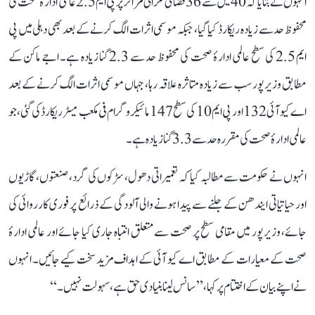
انہوں نے بتایا کہ 40 میں سے 36 فضائی نگرانی مراکز پر پی ایم 2.5 عالمی ادارۂ صحت کی
محفوظ حد سے زیادہ ریکارڈ کیا گیا، جبکہ موسمی اثرات الگ کرنے کے بعد بھی دہلی میں پی
ایم 2.5 کی سطح عالمی ادارۂ صحت کی محفوظ حد سے 2.3 گنا زیادہ ہے۔ اجے ماکن کے
مطابق وزیرپور سب سے زیادہ متاثرہ علاقہ رہا، جہاں موسمی اثرات الگ کرنے کے بعد
اے کیو آئی 132 اور پی ایم 10 کی سطح 147 مائیکروگرام فی مکعب میٹر ریکارڈ کی گئی، جو
عالمی ادارۂ صحت کی مقررہ حد سے 3.3 گنا زیادہ ہے۔
انہوں نے حکومت سے مطالبہ کیا کہ تعمیراتی دھول، سڑکوں کی گرد، صنعتوں، گاڑیوں
اور حیاتیاتی ایندھن کے جلنے سے پیدا ہونے والی آلودگی کے ذرائع پر فوری کارروائی کی
جائے، وزیرپور میں مقامی سطح پر صحت سے متعلق انتباہ جاری کیا جائے اور عالمی ادارۂ
صحت کے معیارات کے مطابق اے کیو آئی کے اہداف مزید سخت کیے جائیں۔ انہوں
نے اپنے بیان کے اختتام پر کہا، ’’سانس لینا بنیادی حق ہے، سہولت نہیں۔‘‘