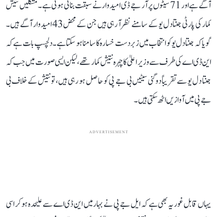
آگے ہے اور 71 سیٹوں پر آر جے ڈی امیدوار نے سبقت بنائی ہوئی ہے۔ مشکلیں نتیش
کمار کی پارٹی جنتا دل یو کے سامنے نظر آ رہی ہیں جن کے محض 43 امیدوار آگے ہیں۔
گویا کہ جنتا دل یو کو انتخاب میں زبردست خسارہ کا سامنا ہو سکتا ہے۔ دلچسپ بات ہے کہ
این ڈی اے کی طرف سے وزیر اعلیٰ کا چہرہ نتیش کمار تھے، لیکن ایسی صورت میں جب کہ
جنتا دل یو سے تقریباً دوگنی سیٹیں بی جے پی کو حاصل ہو رہی ہیں، تو نتیش کے خلاف بی
جے پی میں آوازیں اٹھ سکتی ہیں۔
ADVERTISEMENT
یہاں قابل غور یہ بھی ہے کہ ایل جے پی نے بہار میں این ڈی اے سے علیحدہ ہو کر اسی