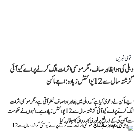
قومی خبریں
دہلی کی ہوا بظاہر صاف، مگر موسمی اثرات الگ کرنے پر اے کیو آئی
گزشتہ سال سے 12 پوائنٹس زیادہ: اجے ماکن
اجے ماکن نے دعویٰ کیا ہے کہ دہلی میں بظاہر ہوا صاف نظر آتی ہے، مگر موسمی اثرات
الگ کرنے پر اے کیو آئی گزشتہ سال سے 12 پوائنٹس زیادہ ہے۔ انہوں نے حکومت
سے آلودگی کے ذرائع پر فوری کارروائی کا مطالبہ کیا