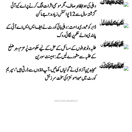
دہلی کی ہوا بظاہر صاف، مگر موسمی اثرات الگ کرنے پر اے کیو آئی
گزشتہ سال سے 12 پوائنٹس زیادہ: اجے ماکن
ڈابر کو عبوری راحت: دہلی ہائی کورٹ نے ایف ایس ایس اے آئی کے
پابندی والے حکم پر لگائی روک
طلبہ و نوجوانوں کے مسائل کے حل کے لیے حکومت پُرعزم، ہر ضلع
کے طلبہ سے مشورے لیں گے: ہیمنت سورین
’مجاہدینِ آزادی نے گولیاں کھائیں، آپ انڈوں سے ڈرتی ہیں‘، سپریم
کورٹ میں مہوا موئترا کی سخت سرزنش
ADVERTISEMENT