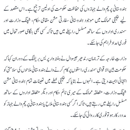
ہندوستانی پرچم والے جہازوں کی حفاظت حکومت کی اولین ترجیح ہے۔ اس مقصد کے
لیے خلیجی ممالک میں موجود ہندوستانی سفارتی مشن مقامی حکام، شپنگ وزارت اور
سمندری اداروں کے ساتھ مسلسل رابطے میں ہیں تاکہ کسی بھی ہنگامی صورتحال میں
فوری امداد فراہم کی جا سکے۔
وزارتِ خارجہ کے ترجمان رندھیر جیسوال نے ہفتہ وار پریس بریفنگ کے دوران کہا کہ
حکومت بین الاقوامی سمندری راستوں پر کام کرنے والے ہندوستانی ملاحوں کی سلامتی کو
انتہائی اہمیت دیتی ہے۔ انہوں نے بتایا کہ خلیجی خطے میں تعینات تمام ہندوستانی مشن
شپنگ وزارت، متعلقہ ممالک کے میری ٹائم حکام اور دیگر متعلقہ اداروں کے ساتھ
مسلسل رابطے میں رہتے ہیں، تاکہ اگر کسی ہندوستانی ملاح یا ہندوستانی پرچم والے جہاز کو
مدد درکار ہو تو فوری کارروائی کی جا سکے۔