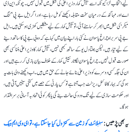
لیے انتخاب لڑا کیونکہ اسے نتیش کمار وزیر اعلیٰ کی شکل میں قبول نہیں۔ چونکہ این ڈی
اے اور مہاگٹھ کے درمیان سخت مقابلہ دیکھنے کو مل رہا ہے، اور اگر ایل جے پی ’کنگ
میکر‘ کی شکل میں ابھر کر سامنے آئی، تو نتیش کمار کے لیے مشکلیں کھڑی ہو سکتی ہیں۔ ایل
جے پی سربراہ چراغ پاسوان نے کئی بار اپنے بیان میں کہا ہے کہ وہ بی جے پی کا ساتھ دینے
کے لیے تیار ہیں، لیکن جنتا دل یو کے ساتھ کبھی نہیں، نتیش کمار کا وزیر اعلیٰ بننا کسی بھی
صورت قبول نہیں۔ چراغ پاسوان لگاتار نتیش کمار کے خلاف بیان بازی کر رہے ہیں اور
ان کی جگہ کسی دوسرے کو وزیر اعلیٰ بنائے جانے کے حق میں ہیں۔ اب دیکھنے والی بات یہ
ہوگی کہ بہار کا فائنل ریزلٹ جب آتا ہے تو کس پارٹی کے حصے میں کتنی سیٹیں آتی ہیں،
اور حکومت سازی کے لیے تگ و دو کی حالت بنے گی یا پھر کوئی اتحاد بہ آسانی برسراقتدار
ہوگا۔
یہ بھی پڑھیں :
سیٹیلائٹ کو زمین سے کنٹرول کیا جا سکتا ہے، تو ای وی ایم ہیک