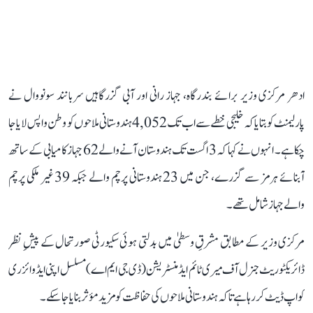
ادھر مرکزی وزیر برائے بندرگاہ، جہاز رانی اور آبی گزرگاہیں سربانند سونووال نے
پارلیمنٹ کو بتایا کہ خلیجی خطے سے اب تک 4,052 ہندوستانی ملاحوں کو وطن واپس لایا جا
چکا ہے۔ انہوں نے کہا کہ 3 اگست تک ہندوستان آنے والے 62 جہاز کامیابی کے ساتھ
آبنائے ہرمز سے گزرے، جن میں 23 ہندوستانی پرچم والے جبکہ 39 غیر ملکی پرچم
والے جہاز شامل تھے۔
مرکزی وزیر کے مطابق مشرقِ وسطیٰ میں بدلتی ہوئی سکیورٹی صورتحال کے پیشِ نظر
ڈائریکٹوریٹ جنرل آف میری ٹائم ایڈمنسٹریشن (ڈی جی ایم اے) مسلسل اپنی ایڈوائزری
کو اپ ڈیٹ کر رہا ہے تاکہ ہندوستانی ملاحوں کی حفاظت کو مزید مؤثر بنایا جا سکے۔