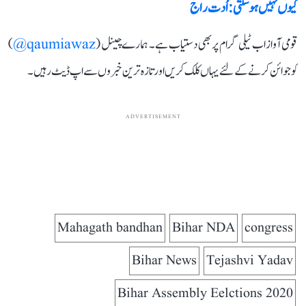
کیوں نہیں ہو سکتی: اُدت راج
قومی آواز اب ٹیلی گرام پر بھی دستیاب ہے۔ ہمارے چینل (
qaumiawaz@
)
کو جوائن کرنے کے لئے یہاں کلک کریں اور تازہ ترین خبروں سے اپ ڈیٹ رہیں۔
ADVERTISEMENT
Mahagath bandhan
Bihar NDA
congress
Bihar News
Tejashvi Yadav
Bihar Assembly Eelctions 2020