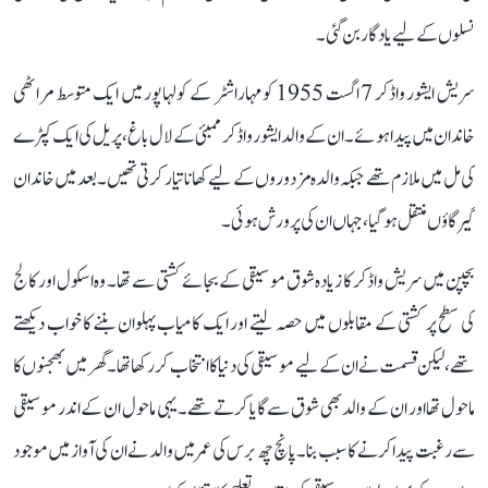
نسلوں کے لیے یادگار بن گئی۔
سریش ایشور واڈکر 7 اگست 1955 کو مہاراشٹر کے کولہاپور میں ایک متوسط مراٹھی
خاندان میں پیدا ہوئے۔ ان کے والد ایشور واڈکر ممبئی کے لال باغ، پریل کی ایک کپڑے
کی مل میں ملازم تھے جبکہ والدہ مزدوروں کے لیے کھانا تیار کرتی تھیں۔ بعد میں خاندان
گیرگاؤں منتقل ہو گیا، جہاں ان کی پرورش ہوئی۔
بچپن میں سریش واڈکر کا زیادہ شوق موسیقی کے بجائے کشتی سے تھا۔ وہ اسکول اور کالج
کی سطح پر کشتی کے مقابلوں میں حصہ لیتے اور ایک کامیاب پہلوان بننے کا خواب دیکھتے
تھے، لیکن قسمت نے ان کے لیے موسیقی کی دنیا کا انتخاب کر رکھا تھا۔ گھر میں بھجنوں کا
ماحول تھا اور ان کے والد بھی شوق سے گایا کرتے تھے۔ یہی ماحول ان کے اندر موسیقی
سے رغبت پیدا کرنے کا سبب بنا۔ پانچ چھ برس کی عمر میں والد نے ان کی آواز میں موجود