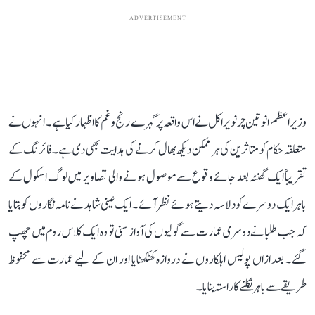
ADVERTISEMENT
وزیر اعظم انوتین چرنویراکل نے اس واقعہ پر گہرے رنج و غم کا اظہار کیا ہے۔ انہوں نے
متعلقہ حکام کو متاثرین کی ہر ممکن دیکھ بھال کرنے کی ہدایت بھی دی ہے۔ فائرنگ کے
تقریباً ایک گھنٹہ بعد جائے وقوع سے موصول ہونے والی تصاویر میں لوگ اسکول کے
باہر ایک دوسرے کو دلاسہ دیتے ہوئے نظر آئے۔ ایک عینی شاہد نے نامہ نگاروں کو بتایا
کہ جب طلبا نے دوسری عمارت سے گولیوں کی آواز سنی تو وہ ایک کلاس روم میں چھپ
گئے۔ بعد ازاں پولیس اہلکاروں نے دروازہ کھٹکھٹایا اور ان کے لیے عمارت سے محفوظ
طریقے سے باہر نکلنے کا راستہ بنایا۔