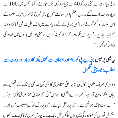
والی سیاست نے منی پور کو 40 سے زیادہ دنوں تک جلائے رکھا، جس میں 100 سے
زیادہ لوگ مارے گئے۔ وزیر اعظم اس معاملے میں پوری طرح خاموش ہیں۔ تشدد کے
اس سلسلہ کو ختم کرنے اور امن بحالی کے لیے ریاست میں ایک کل جماعتی نمائندہ وفد
بھیجا جانا چاہیے۔ آئیے اس نفرت کے بازار کو بند کریں اور منی پور میں ہر دل میں محبت کی
دکان کھولیں۔‘‘
یہ بھی پڑھیں :
بی جے پی کو رام اور ہنومان سے نہیں بلکہ کاروبار اور ووٹ سے
مطلب: بھوپیش بگھیل
دوسری طرف مغربی بنگال کی وزیر اعلیٰ ممتا بنرجی کا بھی کل جماعتی میٹنگ کے تعلق سے
بیان منظر عام پر آیا ہے۔ خبر رساں ایجنسی اے این آئی کے مطابق ممتا بنرجی کا کہنا ہے کہ
’’اب بہت تاخیر ہو چکی ہے۔ منی پور جل رہا ہے۔ منی پور کے لوگ مصیبت میں ہیں۔
سنٹرل فورس کی موجودگی میں وزیر کا گھر جل رہا ہے۔ یہ پوری طرح ناکامی ہے۔ انھوں