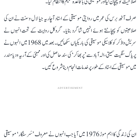
صلاحیت کو پہچان لیا اور موسیقی کی باقاعدہ تعلیم کا انتظام کیا۔
صرف آٹھ برس کی عمر میں روایتی موسیقی کے استاد آچاریہ جیا لال وسنت نے ان کی
صلاحیتوں کو پہچانتے ہوئے انہیں شاگرد بنایا۔ گروکل روایت کے تحت انہوں نے
سریش واڈکر کو کلاسیکی موسیقی کی باریکیاں سکھائیں۔ بعد میں 1968 میں انہوں نے
پریاگ سنگیت سمیتی، الہ آباد سے ’پربھاکر‘ کی سند حاصل کی اور ممبئی کے آریہ ودیا مندر
میں موسیقی کے استاد کے طور پر خدمات انجام دینا شروع کیں۔
ADVERTISEMENT
ان کی زندگی کا اہم موڑ 1976 میں آیا جب انہوں نے معروف ’سُر سنگار‘ موسیقی