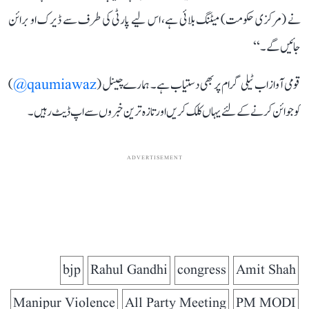
نے (مرکزی حکومت) میٹنگ بلائی ہے، اس لیے پارٹی کی طرف سے ڈیرک او برائن
جائیں گے۔‘‘
قومی آواز اب ٹیلی گرام پر بھی دستیاب ہے۔ ہمارے چینل (
qaumiawaz@
)
کو جوائن کرنے کے لئے یہاں کلک کریں اور تازہ ترین خبروں سے اپ ڈیٹ رہیں۔
ADVERTISEMENT
bjp
Rahul Gandhi
congress
Amit Shah
Manipur Violence
All Party Meeting
PM MODI