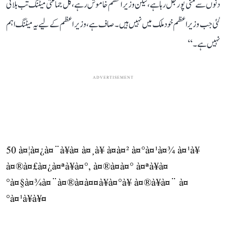
دنوں سے منی پور جل رہا ہے، لیکن وزیر اعظم خاموش رہے، کل جماعتی میٹنگ تب بلائی
گئی جب وزیر اعظم خود ملک میں نہیں ہیں۔ صاف ہے، وزیر اعظم کے لیے یہ میٹنگ اہم
نہیں ہے۔‘‘
ADVERTISEMENT
50 à¤¦à¤¿à¤¨à¥à¤ à¤¸à¥ à¤à¤² à¤°à¤¹à¤¾ à¤¹à¥
à¤®à¤£à¤¿à¤ªà¥à¤°, à¤®à¤à¤° à¤ªà¥à¤
°à¤§à¤¾à¤¨à¤®à¤à¤¤à¥à¤°à¥ à¤®à¥à¤¨ à¤
°à¤¹à¥à¥¤