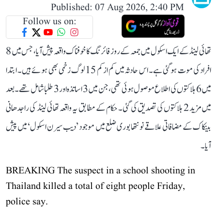
Published: 07 Aug 2026, 2:40 PM
Follow us on:
تھائی لینڈ کے ایک اسکول میں جمعہ کے روز فائرنگ کا خوفناک واقعہ پیش آیا، جس میں 8
افراد کی موت ہو گئی ہے۔ اس حادثہ میں کم از کم 15 لوگ زخمی بھی ہوئے ہیں۔ ابتدا
میں 6 ہلاکتوں کی اطلاع موصول ہوئی تھی، جن میں 3 اساتذہ اور 3 طلبا شامل تھے۔ بعد
میں مزید 2 ہلاکتوں کی تصدیق کی گئی۔ حکام کے مطابق یہ واقعہ تھائی لینڈ کی راجدھانی
بینکاک کے مضافاتی علاقے نونتھابوری ضلع میں موجود ’دیب سیرن اسکول‘ میں پیش
آیا۔
BREAKING The suspect in a school shooting in
Thailand killed a total of eight people Friday,
police say.