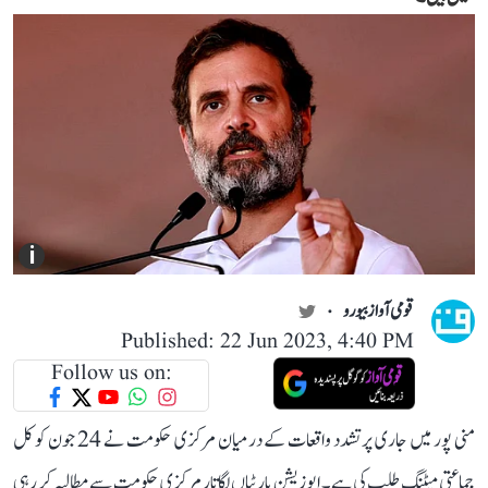
i
قومی آواز بیورو
Published: 22 Jun 2023, 4:40 PM
Follow us on:
منی پور میں جاری پرتشدد واقعات کے درمیان مرکزی حکومت نے 24 جون کو کل
جماعتی میٹنگ طلب کی ہے۔ اپوزیشن پارٹیاں لگاتار مرکزی حکومت سے مطالبہ کر رہی