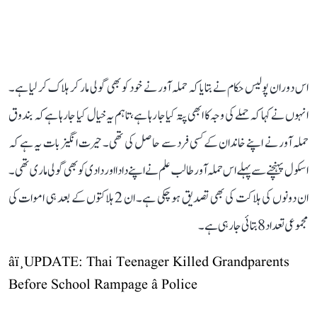
اس دوران پولیس حکام نے بتایا کہ حملہ آور نے خود کو بھی گولی مار کر ہلاک کر لیا ہے۔
انہوں نے کہا کہ حملے کی وجہ کا ابھی پتہ کیا جا رہا ہے، تاہم یہ خیال کیا جا رہا ہے کہ بندوق
حملہ آور نے اپنے خاندان کے کسی فرد سے حاصل کی تھی۔ حیرت انگیز بات یہ ہے کہ
اسکول پہنچنے سے پہلے اس حملہ آور طالب علم نے اپنے دادا اور دادی کو بھی گولی ماری تھی۔
ان دونوں کی ہلاکت کی بھی تصدیق ہو چکی ہے۔ ان 2 ہلاکتوں کے بعد ہی اموات کی
مجموعی تعداد 8 بتائی جا رہی ہے۔
âï¸UPDATE: Thai Teenager Killed Grandparents
Before School Rampage â Police