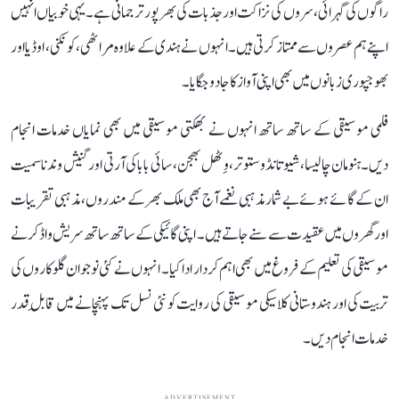
راگوں کی گہرائی، سروں کی نزاکت اور جذبات کی بھرپور ترجمانی ہے۔ یہی خوبیاں انہیں
اپنے ہم عصروں سے ممتاز کرتی ہیں۔ انہوں نے ہندی کے علاوہ مراٹھی، کونکنی، اوڈیا اور
بھوجپوری زبانوں میں بھی اپنی آواز کا جادو جگایا۔
فلمی موسیقی کے ساتھ ساتھ انہوں نے بھکتی موسیقی میں بھی نمایاں خدمات انجام
دیں۔ ہنومان چالیسا، شیو تانڈو ستوتر، وِٹھل بھجن، سائی بابا کی آرتی اور گنیش وندنا سمیت
ان کے گائے ہوئے بے شمار مذہبی نغمے آج بھی ملک بھر کے مندروں، مذہبی تقریبات
اور گھروں میں عقیدت سے سنے جاتے ہیں۔ اپنی گائیکی کے ساتھ ساتھ سریش واڈکر نے
موسیقی کی تعلیم کے فروغ میں بھی اہم کردار ادا کیا۔ انہوں نے کئی نوجوان گلوکاروں کی
تربیت کی اور ہندوستانی کلاسیکی موسیقی کی روایت کو نئی نسل تک پہنچانے میں قابلِ قدر
خدمات انجام دیں۔
ADVERTISEMENT