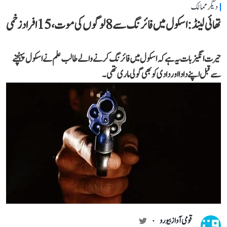
دیگر ممالک
تھائی لینڈ: اسکول میں فائرنگ سے 8 لوگوں کی موت، 15 افراد زخمی
حیرت انگیز بات یہ ہے کہ اسکول میں فائرنگ کرنے والے طالب علم نے اسکول پہنچنے
سے قبل اپنے دادا اور دادی کو بھی گولی ماری تھی۔
قومی آواز بیورو