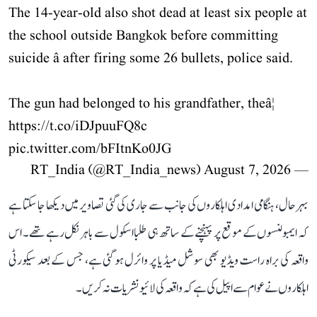
The 14-year-old also shot dead at least six people at
the school outside Bangkok before committing
suicide â after firing some 26 bullets, police said.
The gun had belonged to his grandfather, theâ¦
https://t.co/iDJpuuFQ8c
pic.twitter.com/bFItnKo0JG
August 7, 2026
— RT_India (@RT_India_news)
بہرحال، ہنگامی امدادی اہلکاروں کی جانب سے جاری کی گئی تصاویر میں دیکھا جا سکتا ہے
کہ ایمبولنسوں کے موقع پر پہنچنے کے ساتھ ہی طلبا اسکول سے باہر نکل رہے تھے۔ اس
واقعہ کی براہ راست ویڈیو بھی سوشل میڈیا پر وائرل ہو گئی ہے، جس کے بعد سیکورٹی
اہلکاروں نے عوام سے اپیل کی ہے کہ واقعہ کی لائیو نشریات نہ کریں۔