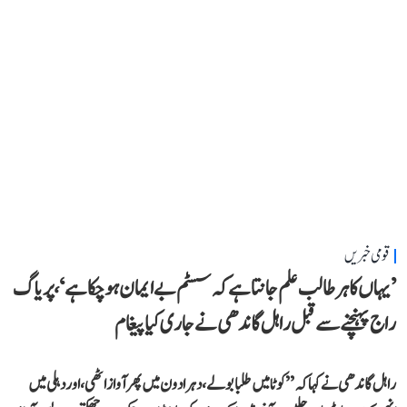
قومی خبریں
’یہاں کا ہر طالب علم جانتا ہے کہ سسٹم بے ایمان ہو چکا ہے‘، پریاگ
راج پہنچنے سے قبل راہل گاندھی نے جاری کیا پیغام
راہل گاندھی نے کہا کہ ’’کوٹا میں طلبا بولے، دہرادون میں پھر آواز اٹھی، اور دہلی میں