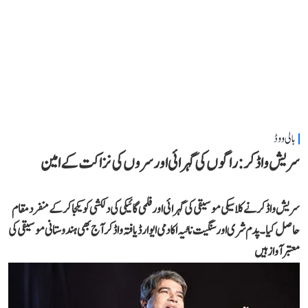
بالی ووڈ
سریش واڈکر: راگوں کی گہرائی اور سروں کی نزاکت کے امین
سریش واڈکر نے کلاسیکی موسیقی کی گہرائی اور فلمی گائیکی کی دلکشی کو یکجا کر کے منفرد مقام
حاصل کیا۔ پدم شری اور سنگیت ناٹیہ اکادمی ایوارڈ یافتہ واڈکر آج بھی ہندوستانی موسیقی کی
معتبر آواز ہیں