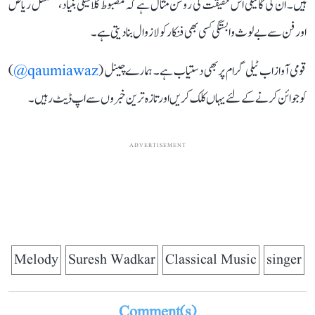
ہیں۔ ان کی گائیکی اس حقیقت کی روشن مثال ہے کہ مضبوط کلاسیکی بنیاد، مسلسل ریاض
اور فن سے بے لوث وابستگی کسی بھی فنکار کو لازوال بنا دیتی ہے۔
قومی آواز اب ٹیلی گرام پر بھی دستیاب ہے۔ ہمارے چینل (
qaumiawaz@
)
کو جوائن کرنے کے لئے یہاں کلک کریں اور تازہ ترین خبروں سے اپ ڈیٹ رہیں۔
ADVERTISEMENT
Melody
Suresh Wadkar
Classical Music
singer
Comment(s)