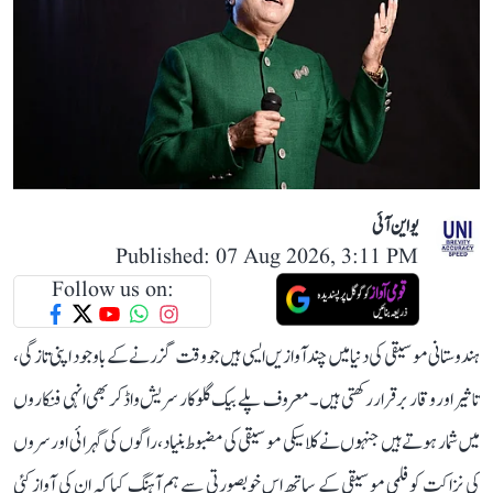
یو این آئی
Published: 07 Aug 2026, 3:11 PM
Follow us on:
ہندوستانی موسیقی کی دنیا میں چند آوازیں ایسی ہیں جو وقت گزرنے کے باوجود اپنی تازگی،
تاثیر اور وقار برقرار رکھتی ہیں۔ معروف پلے بیک گلوکار سریش واڈکر بھی انہی فنکاروں
میں شمار ہوتے ہیں جنہوں نے کلاسیکی موسیقی کی مضبوط بنیاد، راگوں کی گہرائی اور سروں
کی نزاکت کو فلمی موسیقی کے ساتھ اس خوبصورتی سے ہم آہنگ کیا کہ ان کی آواز کئی