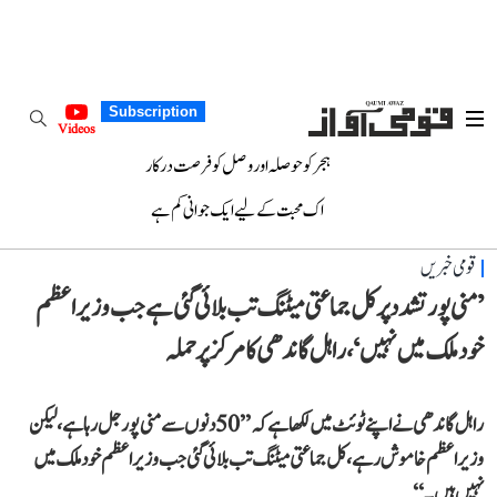
Subscription
Videos
ہجر کو حوصلہ اور وصل کو فرصت درکار
اک محبت کے لیے ایک جوانی کم ہے
قومی خبریں
’منی پور تشدد پر کل جماعتی میٹنگ تب بلائی گئی ہے جب وزیر اعظم
خود ملک میں نہیں‘، راہل گاندھی کا مرکز پر حملہ
راہل گاندھی نے اپنے ٹوئٹ میں لکھا ہے کہ ’’50 دنوں سے منی پور جل رہا ہے، لیکن
وزیر اعظم خاموش رہے، کل جماعتی میٹنگ تب بلائی گئی جب وزیر اعظم خود ملک میں
نہیں ہیں۔‘‘