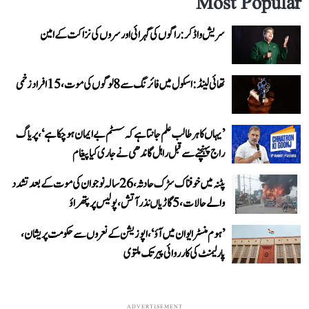
Most Popular
سریش واڈکر: راگوں کی گہرائی اور سروں کی نزاکت کے امین
تھائی لینڈ: اسکول میں فائرنگ سے 8 لوگوں کی موت، 15 افراد زخمی
’یہاں کا ہر طالب علم جانتا ہے کہ سسٹم بے ایمان ہو چکا ہے‘، پریاگ
راج پہنچنے سے قبل راہل گاندھی نے جاری کیا پیغام
پٹنہ میں خوفناک سڑک حادثہ، 26 سالہ نوجوان کی موت کے بعد تشدد
والے حالات، 5 گاڑیاں نذر آتش، پولیس پر پتھراؤ
’ہوم منسٹر ایوان میں آؤ‘، اپوزیشن کے نعروں سے حکومت پریشان،
پارلیمنٹ کی کارروائی پیر تک ملتوی
ADVERTISEMENT