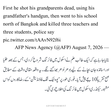
First he shot his grandparents dead, using his
grandfather's handgun, then went to his school
north of Bangkok and killed three teachers and
three students, police say
pic.twitter.com/tAAvN92f6i
August 7, 2026
— AFP News Agency (@AFP)
بتایا جا رہا ہے کہ ایک طالب علم نے اسکول میں فائرنگ شروع کر دی، جس کے بعد طلبا
اور اساتذہ جان بچانے کے لیے اِدھر اُدھر بھاگنے لگے۔ یہ واقعہ مقامی وقت کے مطابق
صبح تقریباً 10 بجے پیش آیا۔ فوری طور پر ’پوہ ٹیک تنگ فاؤنڈیشن‘ کے رضاکاروں کو اس
مشہور سیکنڈری اسکول میں فائرنگ کی اطلاع دی گئی۔
ADVERTISEMENT