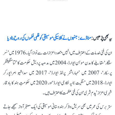
یہ بھی پڑھیں :
منا ڈے: جنہوں نے کلاسیکی موسیقی کو فلمی نغموں کی روح بنا دیا
ان کی فنی خدمات کے اعتراف میں انہیں متعدد اعزازات سے نوازا گیا۔ 1976 میں ’سُر
سنگار‘ مقابلے کا مدن موہن ایوارڈ، 2004 میں مدھیہ پردیش حکومت کا ’لتا منگیشکر
پرسکار‘، 2007 میں ’مہاراشٹر پرائڈ ایوارڈ‘، 2017 میں سداشیو امراپورکر
ایوارڈ، 2018 میں ’سنگیت ناٹیہ اکادمی ایوارڈ‘ اور 2020 میں حکومتِ ہند کا باوقار
شہری اعزاز ’پدم شری‘ ان کی فنی عظمت کا اعتراف ہیں۔
ستر برس کی عمر میں بھی سریش واڈکر ہندوستانی موسیقی کی ایک معتبر آواز سمجھے جاتے