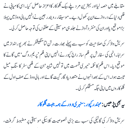
مقابلے میں حصہ لیا اور بہترین مرد پلے بیک گلوکار کا اعزاز حاصل کیا۔ اسی کامیابی نے
فلمی دنیا کے دروازے ان پر کھول دیے۔ موسیقار رویندر جین نے انہیں بالی ووڈ میں پہلا
بڑا موقع دیا اور ان کی منفرد آواز نے جلد ہی موسیقی کے حلقوں کی توجہ حاصل کر لی۔
سریش واڈکر کی صلاحیت کو سب سے پہلے بھارت رتن لتا منگیشکر نے بھرپور انداز میں
سراہا۔ انہی کی سفارش پر فلم ساز راج کپور نے انہیں اپنی فلم ’پریم روگ‘ میں گانے کا
موقع دیا۔ اس فلم کا نغمہ ’میری قسمت میں تو نہیں شاید‘ ان کے فلمی سفر کا سنگِ میل
ثابت ہوا۔ اس کے بعد انہوں نے متعدد یادگار گیت گائے اور بالی ووڈ کے صفِ اول کے
گلوکاروں میں اپنی جگہ مستحکم کر لی۔
یہ بھی پڑھیں :
مہندر کپور: سنہری دور کے ہمہ جہت گلوکار
سریش واڈکر کی گائیکی کی سب سے بڑی خصوصیت کلاسیکی موسیقی پر مضبوط گرفت،