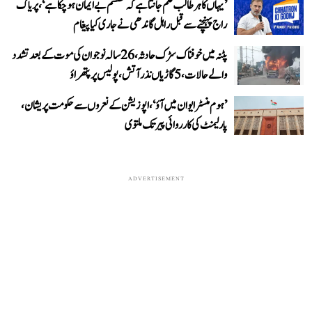
’یہاں کا ہر طالب علم جانتا ہے کہ سسٹم بے ایمان ہو چکا ہے‘، پریاگ
راج پہنچنے سے قبل راہل گاندھی نے جاری کیا پیغام
پٹنہ میں خوفناک سڑک حادثہ، 26 سالہ نوجوان کی موت کے بعد تشدد
والے حالات، 5 گاڑیاں نذر آتش، پولیس پر پتھراؤ
’ہوم منسٹر ایوان میں آؤ‘، اپوزیشن کے نعروں سے حکومت پریشان،
پارلیمنٹ کی کارروائی پیر تک ملتوی
ADVERTISEMENT