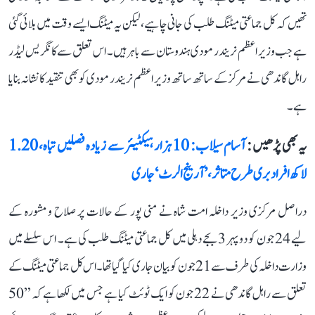
تھیں کہ کل جماعتی میٹنگ طلب کی جانی چاہیے، لیکن یہ میٹنگ ایسے وقت میں بلائی گئی
ہے جب وزیر اعظم نریندر مودی ہندوستان سے باہر ہیں۔ اس تعلق سے کانگریس لیڈر
راہل گاندھی نے مرکز کے ساتھ ساتھ وزیر اعظم نریندر مودی کو بھی تنقید کا نشانہ بنایا
ہے۔
یہ بھی پڑھیں :
آسام سیلاب: 10 ہزار ہیکٹیئر سے زیادہ فصلیں تباہ، 1.20
لاکھ افراد بری طرح متاثر، ’آرینج الرٹ‘ جاری
دراصل مرکزی وزیر داخلہ امت شاہ نے منی پور کے حالات پر صلاح و مشورہ کے
لیے 24 جون کو دوپہر 3 بجے دہلی میں کل جماعتی میٹنگ طلب کی ہے۔ اس سلسلے میں
وزارت داخلہ کی طرف سے 21 جون کو بیان جاری کیا گیا تھا۔ اس کل جماعتی میٹنگ کے
تعلق سے راہل گاندھی نے 22 جون کو ایک ٹوئٹ کیا ہے جس میں لکھا ہے کہ ’’50