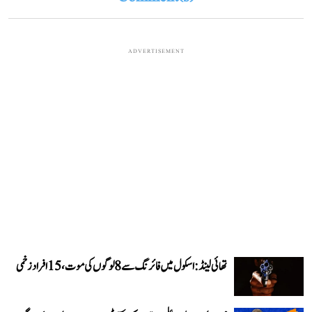
ADVERTISEMENT
تھائی لینڈ: اسکول میں فائرنگ سے 8 لوگوں کی موت، 15 افراد زخمی