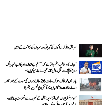
سریش واڈکر: راگوں کی گہرائی اور سروں کی نزاکت کے امین
’یہاں کا ہر طالب علم جانتا ہے کہ سسٹم بے ایمان ہو چکا ہے‘، پریاگ
راج پہنچنے سے قبل راہل گاندھی نے جاری کیا پیغام
پٹنہ میں خوفناک سڑک حادثہ، 26 سالہ نوجوان کی موت کے بعد تشدد
والے حالات، 5 گاڑیاں نذر آتش، پولیس پر پتھراؤ
’ہوم منسٹر ایوان میں آؤ‘، اپوزیشن کے نعروں سے حکومت پریشان،
پارلیمنٹ کی کارروائی پیر تک ملتوی