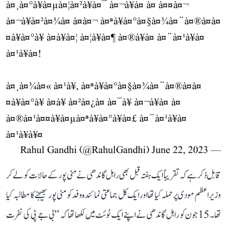
à¤¸à¤°à¥à¤µà¤¦à¤²à¥à¤¯ à¤¬à¥à¤ à¤ à¤¤à¤¬
à¤¬à¥à¤²à¤¾à¤ à¤à¤¬ à¤ªà¥à¤°à¤§à¤¾à¤¨à¤®à¤à¤
¤à¥à¤°à¥ à¤à¥à¤¦ à¤¦à¥à¤¶ à¤®à¥à¤ à¤¨à¤¹à¥à¤
à¤¹à¥à¤!
à¤¸à¤¾à¤« à¤¹à¥, à¤ªà¥à¤°à¤§à¤¾à¤¨à¤®à¤à¤
¤à¥à¤°à¥ à¤à¥ à¤²à¤¿à¤ à¤¯à¥ à¤¬à¥à¤ à¤
à¤®à¤¹à¤¤à¥à¤µà¤ªà¥à¤°à¥à¤£ à¤¨à¤¹à¥à¤
à¤¹à¥à¥¤
June 22, 2023
— Rahul Gandhi (@RahulGandhi)
قابل ذکر ہے کہ تقریباً ایک ہفتہ قبل بھی راہل گاندھی نے منی پور کے حالات کو لے کر
وزیر اعظم مودی پر حملہ کیا تھا اور ایک کل جماعتی نمائندہ وفد کو منی پور بھیجنے کا مطالبہ کیا
تھا۔ 15 جون کو راہل گاندھی نے اپنے ایک ٹوئٹ میں لکھا تھا کہ ’’بی جے پی کی نفرت