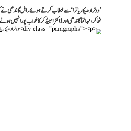
’ووٹر ادھیکار یاترا‘ سے خطاب کرتے ہوئے راہل گاندھی نے 
ٹھاکر، مہاتما گاندھی اور ڈاکٹر امبیڈکر کا خواب پورا نہیں ہونے