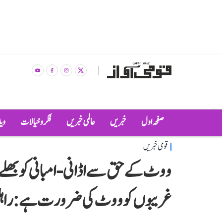
صفحہ اول
خبریں
عالمی خبریں
فکر و خیالات
وی
قومی خبریں
ووٹ کے حق سے اڈانی-امبانی کو بھلے 
غریبوں کو ووٹ کی ضرورت ہے: راہ