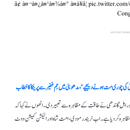
â¢ à¤¬à¤¿à¤¹à¤¾à¤° à¤à¥â¦
pic.twitter.co
ADVERTISEM
وق کی چوری مت ہونے دیجیے‘، مدھوبنی میں جم غفیر سے پرینکا کا خطاب
 کو راہل گاندھی نے طاقت کے مظاہرہ سے تعبیر دی۔ انھوں نے کہا کہ
ا مظاہرہ کر دیا ہے۔ اب نریندر مودی، امت شاہ اور الیکشن کمیشن ووٹ