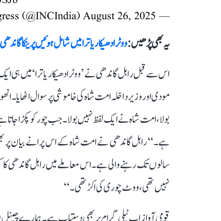
3SJb
August 26, 2025
— Congress (@INCIndia)
یہ بھی پڑھیں :
ووٹر ادھیکار یاترا میں شامل ہوئیں پرینکا گان
اس سے قبل راہل گاندھی نے ’ووٹر ادھیکار یاترا‘ میں ہی ا
مودی اور وزیر داخلہ امت شاہ کی خاموشی پر سوال اٹھایا۔ ان
بولا، امت شاہ نے ایک لفظ نہیں بولا۔ جب چور کو پکڑا جاتا ہے، 
نہیں تھی، ووٹ چوری کی اکڑ تھی۔‘‘
قومی آواز اب ٹیلی گرام پر بھی دستیاب ہے۔ ہمارے چینل 