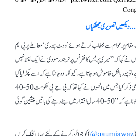
ð à¤¬à¤¿à¤¹à¤¾à¤°
pic.twitter.com/QzI1kZ
دھی... دیکھیں تصویری جھلکیاں
یک مقام پر عوام سے خطاب کرتے ہوئے ’ووٹ چوری‘ معاملے پر پی ایم
ھوں نے کہا کہ ’’میری پریس کانفرنس پر نریندر مودی نے ایک لفظ نہیں
تو چور بالکل خاموش ہو جاتا ہے۔ کیونکہ وہ جانتا ہے کہ اسے پکڑ لیا گیا
ہے۔‘‘ راہل گاندھی نے امت شاہ کے اس پرانے بیان پر بھی ذکر کیا جس میں انھوں نے کہا تھا کہ بی جے پی حکومت 50-40
سالوں تک رہنے والی ہے۔ اس معاملے میں راہل گاندھی کا کہنا ہے کہ ’’50-40 سال اقتدار میں بنے رہنے کی باتیں پیشین گوئی
(
qaumiawaz@
) کو جوائن کرنے کے لئے یہاں کلک کریں