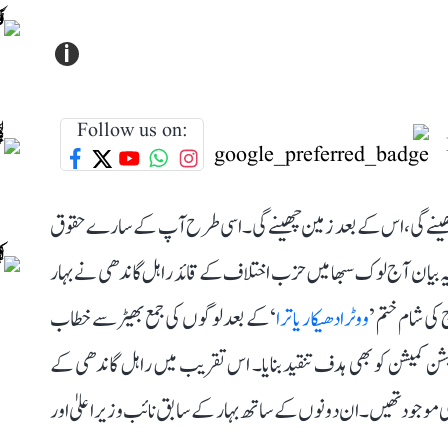
i
Follow us on:
 چھینے گی، اس کے بعد زمین چھینے گی۔ اسی طرح آپ کے سارے حقوق
ہ بیان آج لوک سبھا میں حزب اختلاف کے قائد راہل گاندھی نے بہار
ی شام ختم ’
ووٹر ادھیکار یاترا
‘ کے بعد لوگوں کی جمع بھیڑ سے خطاب
کمیشن کو بھی ہدف تنقید بنایا۔ اس تقریب میں راہل گاندھی کے
ی موجود تھیں۔ ان دونوں کے ساتھ بہار کے سابق نائب وزیر اعلیٰ اور