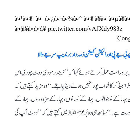
à¤¹à¤® à¤¬à¤¿à¤¹à¤¾à¤° à¤®à¥à¤ à¤µà¥à¤ à
à¤¦à¥à¤à¤à¥
pic.twitter.com/vAJXdy983z
لیے بی جے پی اور الیکشن کمیشن ذمہ دار: رندیپ سرجے والا
ر براہ راست حملہ کرتے ہوئے کہا کہ ’’نریندر مودی ووٹ چوری اس
ٹر امبیڈکر کا خواب پورا نہیں ہونے دینا چاہتے۔‘‘ وہ مزید کہتے ہیں کہ
 بہار کے نوجوانوں، بہار کے کسانوں، بہار کے مزدوروں، بہار کے
رت ہے۔‘‘ ساتھ ہی وہ پُرعزم انداز میں کہتے ہیں کہ ’’ووٹ آپ کی