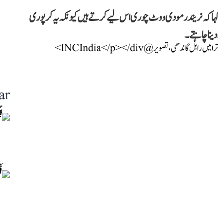
کہا کہ نریندر مودی ووٹ چوری اس لیے کرتے ہیں کیونکہ یہ کرپوری
 دینا چاہتے۔
ar