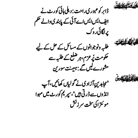
ڈابر کو عبوری راحت: دہلی ہائی کورٹ نے
ایف ایس ایس اے آئی کے پابندی والے حکم
پر لگائی روک
طلبہ و نوجوانوں کے مسائل کے حل کے لیے
حکومت پُرعزم، ہر ضلع کے طلبہ سے
مشورے لیں گے: ہیمنت سورین
’مجاہدینِ آزادی نے گولیاں کھائیں، آپ
انڈوں سے ڈرتی ہیں‘، سپریم کورٹ میں مہوا
موئترا کی سخت سرزنش