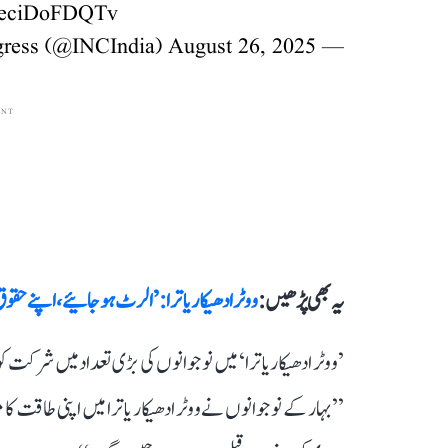
m/eciDoFDQTv
August 26, 2025
— Congress (@INCIndia)
ENT
یہ بھی پڑھیں :
ووٹر ادھیکار یاترا: ’الرٹ ہو جائیے، اپنے حق
’ووٹر ادھیکار یاترا‘ میں نوجوانوں کی بڑی تعداد میں شرکت
’’بہار کے نوجوانوں نے ووٹر ادھیکار یاترا میں اپنی طاقت ک