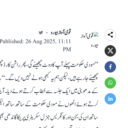
قومی آواز بیورو
Published: 26 Aug 2025, 11:11
PM
’’مودی حکومت پہلے آپ کا ووٹ چھینے گی، پھر راشن کارڈ
چھینے جا رہے ہیں، لیکن ہم یہ کبھی ہونے نہیں دیں گے۔‘‘ ی
کے مدھوبنی میں ایک جلسہ سے خطاب کرتے ہوئے دیا۔ آج ک
کرتے ہوئے انھوں نے مودی حکومت کے ساتھ ساتھ الیکشن 
ساتھ ان کی بہن اور کانگریس جنرل سکریٹری پرینکا گاندھی بھ