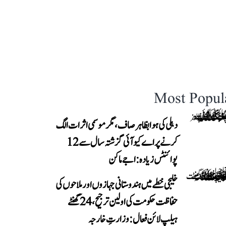
Most Popul
دہلی کی ہوا بظاہر صاف، مگر موسمی اثرات الگ
کرنے پر اے کیو آئی گزشتہ سال سے 12
پوائنٹس زیادہ: اجے ماکن
خلیجی خطے میں ہندوستانی جہازوں اور ملاحوں کی
حفاظت حکومت کی اولین ترجیح، 24 گھنٹے
ہیلپ لائن فعال: وزارتِ خارجہ