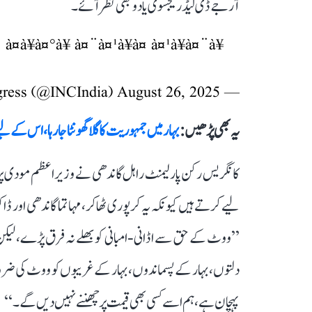
آر جے ڈی لیڈر تیجسوی یادو بھی نظر آئے۔
¤à¥à¤°à¥ à¤¨à¤¹à¥à¤ à¤¹à¥à¤¨à¥
August 26, 2025
— Congress (@INCIndia)
یہ بھی پڑھیں :
بہار میں جمہوریت کا گلا گھونٹا جا رہا، اس کے 
کانگریس رکن پارلیمنٹ راہل گاندھی نے وزیر اعظم مودی پ
لیے کرتے ہیں کیونکہ یہ کرپوری ٹھاکر، مہاتما گاندھی اور ڈاک
’’ووٹ کے حق سے اڈانی-امبانی کو بھلے نہ فرق پڑے، لیکن
دلتوں، بہار کے پسماندوں، بہار کے غریبوں کو ووٹ کی ضرو
پہچان ہے، ہم اسے کسی بھی قیمت پر چھننے نہیں دیں گے۔‘‘