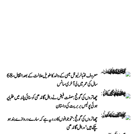
معروف فٹبالر لیونل میسی کے والد کا طویل علالت کے بعد انتقال، 68
سال کی عمر میں لی آخری سانس
چھاتروں کی گونج: صفت فیض نے راہل گاندھی کو سنائی پٹنہ میں طلبا پر
ہوئی پولیس بربریت کی داستان
چھاتروں کی گونج: ’نوجوانوں کا درد یہ ہے کہ سارے دروازے بند ہو
چکے ہیں‘، راہل گاندھی