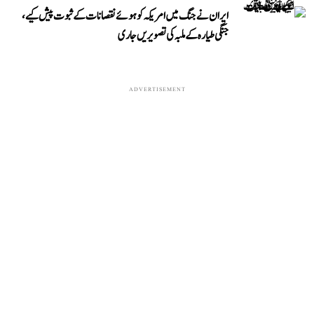
ایران نے جنگ میں امریکہ کو ہوئے نقصانات کے ثبوت پیش کیے،
جنگی طیارہ کے ملبہ کی تصویریں جاری
ADVERTISEMENT