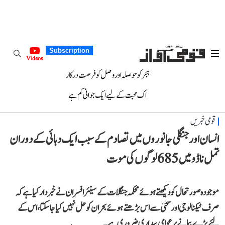
Subscription
Videos
ہجر کو حوصلہ اور وصل کو فرصت درکار
اک محبت کے لیے ایک جوانی کم ہے
قومی خبریں
انسان اور جنگلی جانوروں میں تصادم کے سبب ایک دہائی کے دوران
تمل ناڈو میں 685 لوگوں کی موت
موجودہ صورتحال کو دیکھتے ہوئے محکمہ جنگلات کے سینئر افسران نے خبردار کیا ہے کہ
صرف ٹیکنالوجی اور سختی سے اس بڑھتے ہوئے بحران کو حل نہیں کیا جا سکتا، اس کے
لئےبڑے پیمانے پرعوامی بیداری ضروری ہے۔