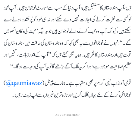
ہیں، آپ ہندوستان کا مستقبل ہیں، آپ دنیا کے سب سے اسمارٹ نوجوان ہیں۔ آپ خود
کو کسی سے نفرت کرنے کی اجازت نہیں دے سکتے اور نہ ہی خود کو پُرتشدد ہونے دے
سکتے ہیں، کیونکہ آپ وہ محبت کرنے والے نوجوان ہیں جو ہر جگہ ’محبت کی دکان‘ کھولیں
گے۔‘‘ انہوں نے نوجوانوں سے یہ بھی کہا کہ وہ ہندوستان کی طاقت ہیں، ہندوستان کی
قوت ہیں اور ہندوستان کا فخر ہیں۔ وہ یہ بھی کہتے ہیں کہ ’’آپ کے اندر ذہانت، تخیل اور
عظیم صلاحیت موجود ہے، اور اگر یہ ملک آگے بڑھے گا تو یہ آپ کی وجہ سے ہوگا۔‘‘
قومی آواز اب ٹیلی گرام پر بھی دستیاب ہے۔ ہمارے چینل (
qaumiawaz@
)
کو جوائن کرنے کے لئے یہاں کلک کریں اور تازہ ترین خبروں سے اپ ڈیٹ رہیں۔
ADVERTISEMENT