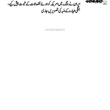
ایران نے جنگ میں امریکہ کو ہوئے نقصانات کے ثبوت پیش کیے،
جنگی طیارہ کے ملبہ کی تصویریں جاری
ADVERTISEMENT