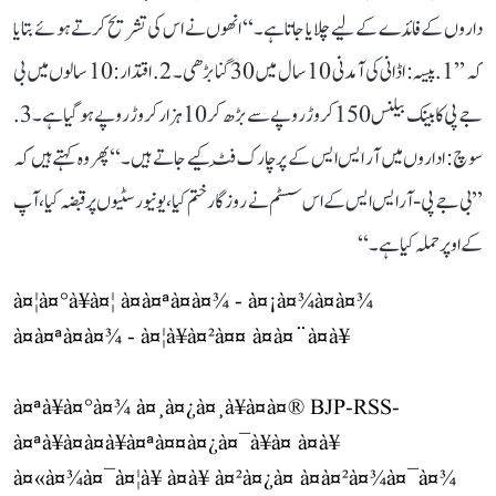
داروں کے فائدے کے لیے چلایا جاتا ہے۔‘‘ انھوں نے اس کی تشریح کرتے ہوئے بتایا
کہ ’’1. پیسہ: اڈانی کی آمدنی 10 سال میں 30 گنا بڑھی۔ 2. اقتدار: 10 سالوں میں بی
جے پی کا بینک بیلنس 150 کروڑ روپے سے بڑھ کر 10 ہزار کروڑ روپے ہو گیا ہے۔ 3.
سوچ: اداروں میں آر ایس ایس کے پرچارک فِٹ کیے جاتے ہیں۔‘‘ پھر وہ کہتے ہیں کہ
’’بی جے پی-آر ایس ایس کے اس سسٹم نے روزگار ختم کیا، یونیورسٹیوں پر قبضہ کیا، آپ
کے اوپر حملہ کیا ہے۔‘‘
à¤¦à¤°à¥à¤¦ à¤à¤ªà¤à¤¾ - à¤¡à¤¾à¤à¤¾
à¤à¤ªà¤à¤¾ - à¤¦à¥à¤²à¤¤ à¤à¤¨à¤à¥
à¤ªà¥à¤°à¤¾ à¤¸à¤¿à¤¸à¥à¤à¤® BJP-RSS-
à¤ªà¥à¤à¤à¥à¤ªà¤¤à¤¿à¤¯à¥à¤ à¤à¥
à¤«à¤¾à¤¯à¤¦à¥ à¤à¥ à¤²à¤¿à¤ à¤à¤²à¤¾à¤¯à¤¾