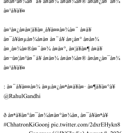
à¤à¤²à¤¾à¤¨à¥ à¤à¤¾ à¤à¤¾à¤® à¤à¤¿à¤¯à¤¾
à¤¹à¥à¥¤
à¤¹à¤¿à¤à¤¦à¥à¤¸à¥à¤¤à¤¾à¤¨ à¤à¥
à¤¯à¥à¤µà¤¾à¤à¤ à¤¨à¥ à¤¡à¤° à¤à¤¾
à¤¸à¤¾à¤®à¤¨à¤¾ à¤à¤°, à¤¦à¥à¤¶ à¤à¥
à¤¬à¤¦à¤²à¤¨à¥ à¤à¤¾ à¤à¤¾à¤® à¤à¤¿à¤¯à¤¾
à¤¹à¥à¥¤
: à¤¨à¥à¤¤à¤¾ à¤µà¤¿à¤ªà¤à¥à¤· à¤¶à¥à¤°à¥
@RahulGandhi
ð à¤ªà¥à¤°à¤¯à¤¾à¤à¤°à¤¾à¤, à¤¯à¥à¤ªà¥
#ChhatronKiGoonj
pic.twitter.com/2dxrEHykn8