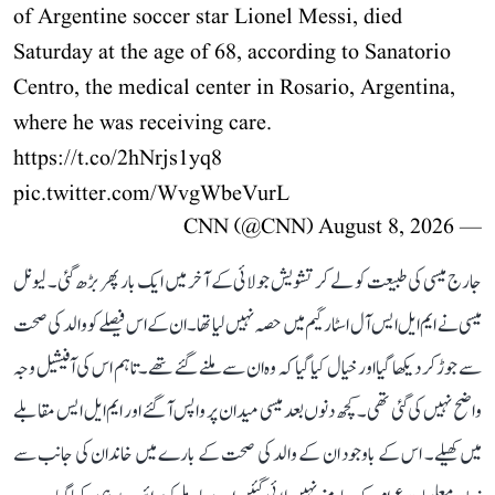
of Argentine soccer star Lionel Messi, died
Saturday at the age of 68, according to Sanatorio
Centro, the medical center in Rosario, Argentina,
where he was receiving care.
https://t.co/2hNrjs1yq8
pic.twitter.com/WvgWbeVurL
August 8, 2026
— CNN (@CNN)
جارج میسی کی طبیعت کو لے کر تشویش جولائی کے آخر میں ایک بار پھر بڑھ گئی۔ لیونل
میسی نے ایم ایل ایس آل اسٹار گیم میں حصہ نہیں لیا تھا۔ ان کے اس فیصلے کو والد کی صحت
سے جوڑ کر دیکھا گیا اور خیال کیا گیا کہ وہ ان سے ملنے گئے تھے۔ تاہم اس کی آفیشیل وجہ
واضح نہیں کی گئی تھی۔ کچھ دنوں بعد میسی میدان پر واپس آ گئے اور ایم ایل ایس مقابلے
میں کھیلے۔ اس کے باوجود ان کے والد کی صحت کے بارے میں خاندان کی جانب سے