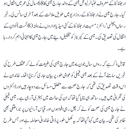
ارجنٹائنا کے معروف فٹبالر لیونل میسی کے والد جارج میسی کا 68 سال کی عمر میں انتقال ہو
گیا۔ جارج میسی نے ارجنٹائنا کے روزاریو میں طویل علالت کے بعد آخری سانس لی۔ خبر
رساں ایجنسی ’رائٹرز‘ سمیت ارجنٹائنا کے کئی میڈیا اداروں نے ہفتہ (8 اگست) کو ان کے
انتقال کی تصدیق کی۔ میسی کے کیریئر کو تشکیل دینے میں جارج میسی کا انتہائی اہم کردار رہا
ہے۔
قابل ذکر ہے کہ رواں سال جون ماہ میں جارج میسی کی طبیعت کو لے کر مختلف طرح کی
خبریں سامنے آنے کے بعد میسی فیملی کو عوامی طور پر بیان جاری کرنا پڑا تھا۔ خاندان نے
اس وقت تصدیق کی تھی کہ جارج صحت سے متعلق مسائل سے دوچار ہیں اور ڈاکٹروں
کی نگرانی میں ہیں۔ ساتھ ہی بتایا گیا تھا کہ ان کی حالت میں بہتری آ رہی ہے۔ میسی فیملی
نے جارج میسی کی صحت کو لے کر چل رہی افواہوں اور قیاس آرائیوں پر ناراضگی بھی
ظاہر کی تھی۔ بیان میں کہا گیا تھا کہ یہ مکمل طور پر ذاتی خاندانی معاملہ ہے اور جس طرح