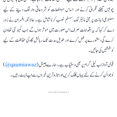
چوبیس گھنٹے نگرانی کرنے اور حساس مواضعات کو شروعاتی وارننگ دینے کے لیے
مصنوعی ذہانت پر مبنی مانیٹرنگ سسٹم نصب کرنا شامل ہے۔ حالانکہ افسران نے زور
دے کر کہا کہ یہ اقدامات صرف اس صورت میں موثر ہوں گے جب کمیونٹی تعاون
کرے گی، مشورے پرعمل کرے اور طویل مدت تک رہائش گاہ کی حفاظت کے لیے
کوششیں کی جائیں۔
قومی آواز اب ٹیلی گرام پر بھی دستیاب ہے۔ ہمارے چینل (
qaumiawaz@
)
کو جوائن کرنے کے لئے یہاں کلک کریں اور تازہ ترین خبروں سے اپ ڈیٹ رہیں۔
ADVERTISEMENT