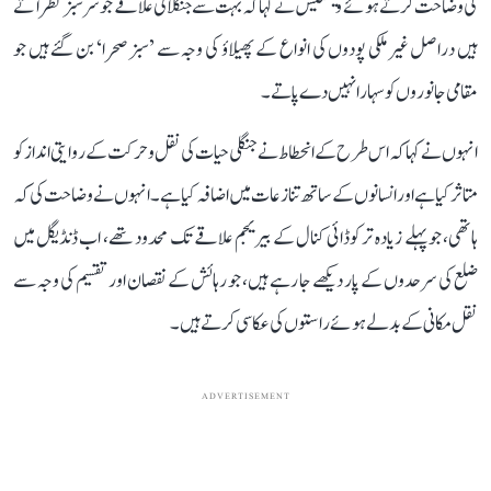
کی وضاحت کرتے ہوئے وینکٹیش نے کہا کہ بہت سے جنگلاتی علاقے جو سرسبز نظر آتے
ہیں دراصل غیرملکی پودوں کی انواع کے پھیلاؤ کی وجہ سے ’سبز صحرا‘ بن گئے ہیں جو
مقامی جانوروں کو سہارا نہیں دے پاتے۔
انہوں نے کہا کہ اس طرح کے انحطاط نے جنگلی حیات کی نقل و حرکت کے روایتی انداز کو
متاثر کیا ہے اور انسانوں کے ساتھ تنازعات میں اضافہ کیا ہے۔ انہوں نے وضاحت کی کہ
ہاتھی، جو پہلے زیادہ تر کوڈائی کنال کے بیریجم علاقے تک محدود تھے، اب ڈنڈیگل میں
ضلع کی سرحدوں کے پار دیکھے جا رہے ہیں، جو رہائش کے نقصان اور تقسیم کی وجہ سے
نقل مکانی کے بدلے ہوئے راستوں کی عکاسی کرتے ہیں۔
ADVERTISEMENT