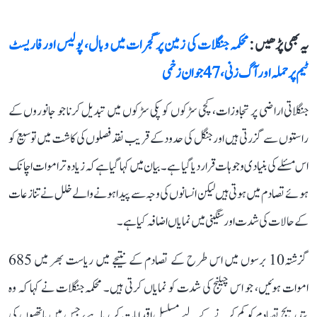
یہ بھی پڑھیں :
محکمہ جنگلات کی زمین پر گجرات میں وبال، پولیس اور فاریسٹ
ٹیم پر حملہ اور آگ زنی، 47 جوان زخمی
جنگلاتی اراضی پر تجاوزات، کچی سڑکوں کو پکی سڑکوں میں تبدیل کرنا جو جانوروں کے
راستوں سے گزرتی ہیں اور جنگل کی حدود کے قریب نقد فصلوں کی کاشت میں توسیع کو
اس مسئلے کی بنیادی وجوہات قراردیا گیا ہے۔ بیان میں کہا گیا ہے کہ زیادہ تراموات اچانک
ہوئے تصادم میں ہوتی ہیں لیکن انسانوں کی وجہ سے پیدا ہونے والے خلل نے تنازعات
کے حالات کی شدت اور سنگینی میں نمایاں اضافہ کیا ہے۔
گزشتہ10 برسوں میں اس طرح کے تصادم کے نتیجے میں ریاست بھر میں 685
اموات ہوئیں، جو اس چیلنج کی شدت کو نمایاں کرتی ہیں۔ محکمہ جنگلات نے کہا کہ وہ
بتدریج تصادم کو کم کرنے کے لیے مسلسل اقدامات کر رہا ہے، جس میں ہاتھیوں کی