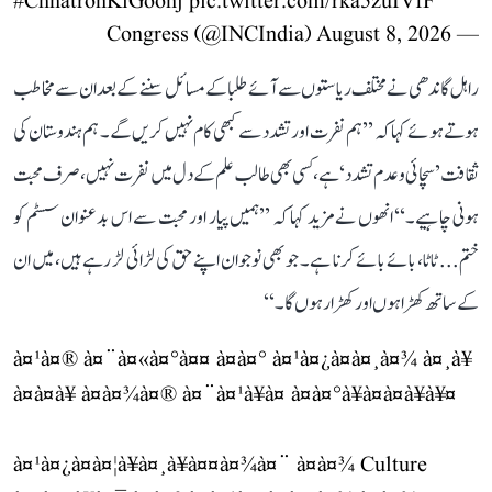
#ChhatronKiGoonj
pic.twitter.com/rka5zuIVfF
August 8, 2026
— Congress (@INCIndia)
راہل گاندھی نے مختلف ریاستوں سے آئے طلبا کے مسائل سننے کے بعد ان سے مخاطب
ہوتے ہوئے کہا کہ ’’ہم نفرت اور تشدد سے کبھی کام نہیں کریں گے۔ ہم ہندوستان کی
ثقافت ’سچائی و عدم تشدد‘ ہے، کسی بھی طالب علم کے دل میں نفرت نہیں، صرف محبت
ہونی چاہیے۔‘‘ انھوں نے مزید کہا کہ ’’ہمیں پیار اور محبت سے اس بدعنوان سسٹم کو
ختم... ٹاٹا، بائے بائے کرنا ہے۔ جو بھی نوجوان اپنے حق کی لڑائی لڑ رہے ہیں، میں ان
کے ساتھ کھڑا ہوں اور کھڑا رہوں گا۔‘‘
à¤¹à¤® à¤¨à¤«à¤°à¤¤ à¤à¤° à¤¹à¤¿à¤à¤¸à¤¾ à¤¸à¥
à¤à¤­à¥ à¤à¤¾à¤® à¤¨à¤¹à¥à¤ à¤à¤°à¥à¤à¤à¥à¥¤
à¤¹à¤¿à¤à¤¦à¥à¤¸à¥à¤¤à¤¾à¤¨ à¤à¤¾ Culture