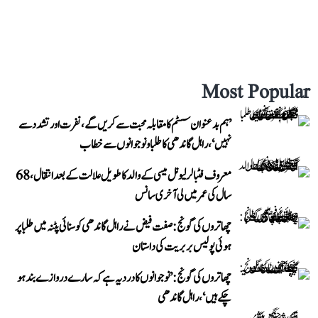
Most Popular
’ہم بدعنوان سسٹم کا مقابلہ محبت سے کریں گے، نفرت اور تشدد سے
نہیں‘، راہل گاندھی کا طلبا و نوجوانوں سے خطاب
معروف فٹبالر لیونل میسی کے والد کا طویل علالت کے بعد انتقال، 68
سال کی عمر میں لی آخری سانس
چھاتروں کی گونج: صفت فیض نے راہل گاندھی کو سنائی پٹنہ میں طلبا پر
ہوئی پولیس بربریت کی داستان
چھاتروں کی گونج: ’نوجوانوں کا درد یہ ہے کہ سارے دروازے بند ہو
چکے ہیں‘، راہل گاندھی