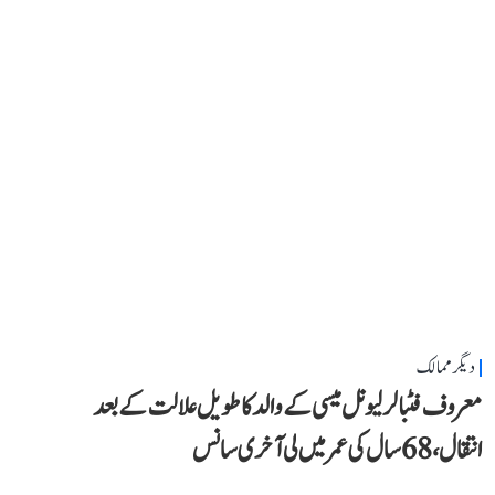
دیگر ممالک
معروف فٹبالر لیونل میسی کے والد کا طویل علالت کے بعد
انتقال، 68 سال کی عمر میں لی آخری سانس