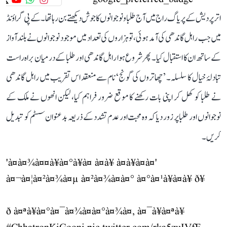
اتر پردیش کے پریاگ راج میں آج طلبا و نوجوانوں کا جوش دیکھتے بن رہا تھا۔ کے پی گراؤنڈ
میں جب راہل گاندھی کی آمد ہوئی، تو ہزاروں کی تعداد میں موجود نوجوانوں نے بلند آواز
کے ساتھ ان کا استقبال کیا۔ پھر شروع ہوا راہل گاندھی اور طلبا کے درمیان براہ راست
تبادلۂ خیال کا سلسلہ۔ ’چھاتروں کی گونج‘ نام سے منعقد اس تقریب میں راہل گاندھی
نے طلبا کو کھل کر اپنی بات رکھنے کا موقع ضرور فراہم کیا، لیکن انھوں نے ملک کے
نوجوانوں اور طلبا پر زور دیا کہ وہ محبت اور عدم تشدد کے ذریعہ بدعنوان سسٹم کو تبدیل
کریں۔
'à¤à¤¾à¤¤à¥à¤°à¥à¤ à¤à¥ à¤à¥à¤à¤'
à¤¬à¤¦à¤²à¤¾à¤µ à¤²à¤¾à¤à¤° à¤°à¤¹à¥à¤à¥ ð¥
ð à¤ªà¥à¤°à¤¯à¤¾à¤à¤°à¤¾à¤, à¤¯à¥à¤ªà¥