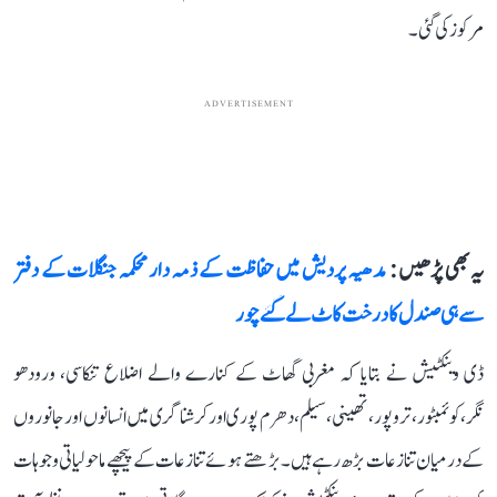
مرکوز کی گئی۔
ADVERTISEMENT
یہ بھی پڑھیں :
مدھیہ پردیش میں حفاظت کے ذمہ دار محکمہ جنگلات کے دفتر
سے ہی صندل کا درخت کاٹ لے گئے چور
ڈی وینکٹیش نے بتایا کہ مغربی گھاٹ کے کنارے والے اضلاع تنکاسی، ورودھو
نگر،کوئمبٹور، تروپور، تھینی، سیلم،دھرم پوری اور کرشناگری میں انسانوں اور جانوروں
کے درمیان تنازعات بڑھ رہے ہیں۔ بڑھتے ہوئے تنازعات کے پیچھے ماحولیاتی وجوہات