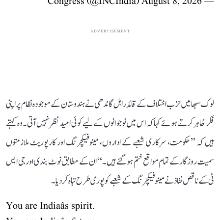
August 8, 2026
— Congress (@INCIndia)
ADVERTISEMENT
لوک سبھا میں حزب اختلاف کے قائد راہل گاندھی نے ہندوستان کے موجودہ نظام پر اپنی
فکر ظاہر کرتے ہوئے کہا کہ اس میں نوجوانوں کے لیے کوئی امید نظر نہیں آتی۔ وہ کہتے
ہیں کہ ’’حکومت، سرکاری شعبے کے اداروں، مینوفیکچرنگ اور کارپوریٹ ملازمتوں
سمیت روزگار کے تمام مواقع ختم ہو گئے ہیں۔‘‘ ان کے مطابق نوٹ بندی اور جی ایس
ٹی کے ناقص نفاذ نے مینوفیکچرنگ کے شعبے کو پوری طرح تباہ کر دیا۔
You are Indiaâs spirit.