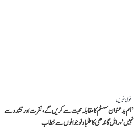
قومی خبریں
’ہم بدعنوان سسٹم کا مقابلہ محبت سے کریں گے، نفرت اور تشدد سے
نہیں‘، راہل گاندھی کا طلبا و نوجوانوں سے خطاب