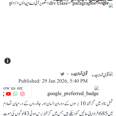
i
قومی آواز بیورو
Published: 29 Jan 2026, 5:40 PM
llow us on:
تمل ناڈو میں گزشتہ 10 برسوں کے دوران انسان اور جانوروں کے درمیان تصادم
میں 685 افراد اپنی جانیں گنوا چکے ہیں جس میں گزشتہ برس ہوئی 43 لوگوں کی موت