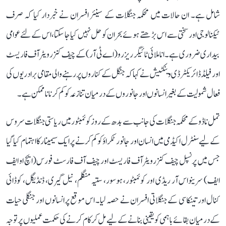
شامل ہے۔ ان حالات میں محکمہ جنگلات کے سینئر افسران نے خبردار کیا کہ صرف
ٹیکنالوجی اور سختی سے اس بڑھتے ہوئے بحران کو حل نہیں کیا جا سکتا، اس کے لئےعوامی
بیداری ضروری ہے۔ اناملائی ٹائیگر ریزرو (اے ٹی آر) کے چیف کنزرویٹرآف فاریسٹ
اورفیلڈ ڈائریکٹرڈی وینکٹیش نے کہا کہ جنگل کے کناروں پر رہنے والی مقامی برادریوں کی
فعال شمولیت کے بغیرانسانوں اور جانوروں کے درمیان تنازعہ کو کم کرنا ناممکن ہے۔
تمل ناڈو کے محکمہ جنگلات کی جانب سے بدھ کے روز کوئمبٹور میں ریاستی جنگلات سروس
کے لیے سنٹرل اکیڈمی میں انسان اور جانورٹکراؤ کو کم کرنے پرایک سیمینار کا اہتمام کیا گیا
جس میں پرنسپل چیف کنزرویٹرآف فاریسٹ اور چیف آف فارسٹ فورس (ایچ او ایف
ایف) سرینواس آر ریڈی اور کوئمبٹور، ہوسور، ستیہ منگلم، نیل گیری، ڈنڈیگل، کوڈائی
کنال اور تینکاسی کے جنگلاتی افسران نے حصہ لیا۔ اس موقع پرانسانوں اور جنگلی حیات
کے درمیان بقائے باہمی کو یقینی بنانے کے لیے مل کر کام کرنے کی حکمت عملیوں پر توجہ