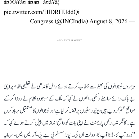
à¤®à¥à¤ à¤à¤¨à¤à¥â¦
pic.twitter.com/HlDRHUddQi
August 8, 2026
— Congress (@INCIndia)
ADVERTISEMENT
ہزاروں نوجوانوں کی بھیڑ سے خطاب کرتے ہوئے راہل گاندھی نے تعلیمی نظام پر اپنی
بے باک رائے سامنے رکھی۔ انھوں نے کہا کہ ملک کے موجودہ نظام نے روزاگر کے
مواقع ختم کر دیے ہیں، یونیورسٹیوں پر قبضہ کر لیا ہے اور نوجوانوں کا مستقبل برباد کر دیا
ہے۔ کانگریس رکن پارلیمنٹ نے اپنی بات کو واضح انداز میں پیش کرتے ہوئے کہا کہ
’’درد آپ کا، ڈاٹا آپ کا، دولت اُن کی۔ پورا سسٹم بی جے پی-آر ایس ایس-سرمایہ