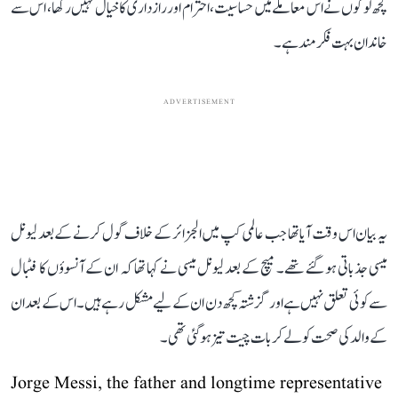
کچھ لوگوں نے اس معاملے میں حساسیت، احترام اور رازداری کا خیال نہیں رکھا، اس سے
خاندان بہت فکرمند ہے۔
ADVERTISEMENT
یہ بیان اس وقت آیا تھا جب عالمی کپ میں الجزائر کے خلاف گول کرنے کے بعد لیونل
میسی جذباتی ہو گئے تھے۔ میچ کے بعد لیونل میسی نے کہا تھا کہ ان کے آنسوؤں کا فٹبال
سے کوئی تعلق نہیں ہے اور گزشتہ کچھ دن ان کے لیے مشکل رہے ہیں۔ اس کے بعد ان
کے والد کی صحت کو لے کر بات چیت تیز ہو گئی تھی۔
Jorge Messi, the father and longtime representative