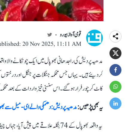
قومی آواز بیورو
ublished: 20 Nov 2025, 11:11 AM
مدھیہ پردیش کی راجدھانی بھوپال میں ایک چونکانے والا وا
کردیئے ہیں۔ یہاں جس محکمہ جنگلات پر جنگل اوردرختوں 
کاٹ کر چور فرار ہوگئے۔ اس سنسنی خیز واردات کے بعد محکمہ کی 
یہ بھی پڑھیں :
مدھیہ پردیش: دھمکی والے ای-میل سے بھوپا
یہ واقعہ بھوپال کے 74 بنگلہ علاقے میں 