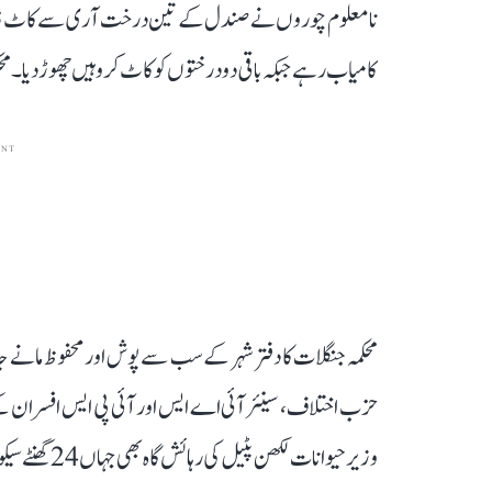
نامعلوم چوروں نے صندل کے تین درخت آری سے کاٹ ڈالے
کامیاب رہے جبکہ باقی دو درختوں کو کاٹ کر وہیں چھوڑ دیا۔ 
ENT
محکمہ جنگلات کا دفتر شہر کے سب سے پوش اور محفوظ مانے ج
حزب اختلاف، سینئر آئی اے ایس اور آئی پی ایس افسران 
وزیر حیوانات لکھن پٹیل کی رہائش گاہ بھی جہاں 24 گھنٹے سیکورٹی گارڈ تعینات رہتے ہیں۔