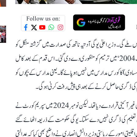
Follow us on:
لے گی۔ وزیر اعلیٰ یوگی آدتیہ ناتھ کی صدارت میں گزشتہ منگل کو
ہوئی کابینہ میٹنگ کے دوران ’مدرسہ ایجوکیشن کونسل ایکٹ 2004‘ میں ترمیم کو منظوری دے دی گئی۔ اس قدم کے بعد کامل
ی) کا کورس مدارس میں نہیں ہو پائے گا۔ یعنی مدارس کے بچوں کو
 عالم کی ڈگری حاصل کرنے کے بعد ہی پیش رفت کرنی ہوگی۔
دراصل 2022 میں الٰہ آباد ہائی کورٹ نے مدرسہ بورڈ کو ہی غیر آئینی قرار دے دیا تھا۔ لیکن نومبر 2024 میں سپریم کورٹ نے
اعلیٰ تعلیم کی ڈگری نہیں دے سکتا۔ یوگی حکومت کے ذریعہ اٹھائے گئے
اقلیتی امور کے ریاستی وزیر دانش انصاری نے واضح بھی کیا کہ عدالتی