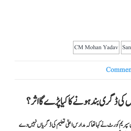
CM Mohan Yadav
San
Comment
کی ڈگری بند ہونے کا کیا پڑے گا اثر؟
 معاملہ میں سپریم کورٹ نے کہا تھا کہ مدارس اعلیٰ تعلیم کی ڈگریاں نہیں دے