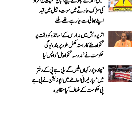
عتیق احمد کے چھوٹے بیٹے آبان سمیت 2 افراد
کی سڑک حادثے میں موت، جیل میں قید
اپنے بھائی سے جا رہے تھے ملنے
اتر پردیش میں مدارس کے اساتذہ کو وقت پر
تنخواہ ملنے کا راستہ مکمل طور پر بند، یوگی
حکومت نے ’مدرسہ تنخواہ بل‘ واپس لیا
’چندہ چور کہاں ملیں گے، بی جے پی کے دفتر
میں‘، پارلیمانی احاطے میں اپوزیشن نے بی جے
پی حکومت کے خلاف کیا مظاہرہ