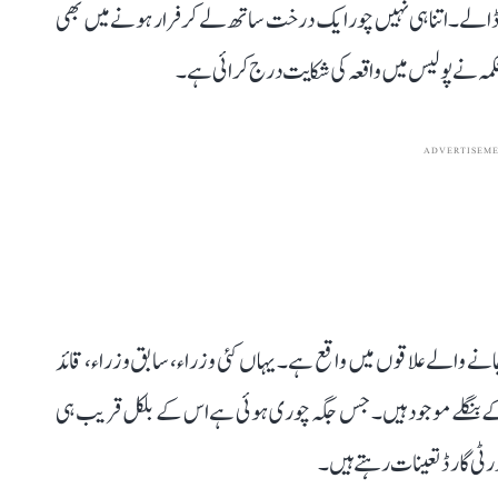
۔ اتنا ہی نہیں چور ایک درخت ساتھ لے کر فرار ہونے میں بھی
محکمہ نے پولیس میں واقعہ کی شکایت درج کرائی ہے۔
ADVERTISEM
انے والے علاقوں میں واقع ہے۔ یہاں کئی وزراء، سابق وزراء، قائد
کے بنگلے موجود ہیں۔ جس جگہ چوری ہوئی ہے اس کے بلکل قریب ہی