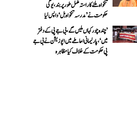
تنخواہ ملنے کا راستہ مکمل طور پر بند، یوگی
حکومت نے ’مدرسہ تنخواہ بل‘ واپس لیا
’چندہ چور کہاں ملیں گے، بی جے پی کے دفتر
میں‘، پارلیمانی احاطے میں اپوزیشن نے بی جے
پی حکومت کے خلاف کیا مظاہرہ