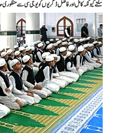
سکتے کیونکہ کامل اور فاضل ڈگریوں کو یو جی سی سے منظور