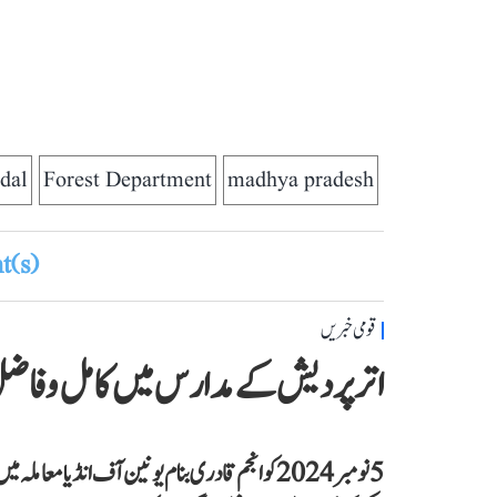
dal
Forest Department
madhya pradesh
(s)
قومی خبریں
اتر پردیش کے مدارس میں کامل و فاضل 
5 نومبر 2024 کو انجم قادری بنام یونین آف انڈیا