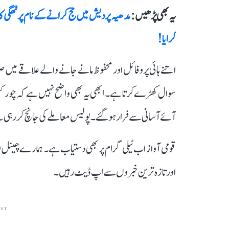
یہ بھی پڑھیں :
کرایا!
اتنے ہائی پروفائل اور محفوظ مانے جانے والے علاقے میں 
سوال کھڑے کرتا ہے۔ ابھی یہ بھی واضح نہیں ہے کہ چور 
آئے آسانی سے فرار ہوگئے۔ پولیس معاملے کی جانچ کر رہی ہے
قومی آواز اب ٹیلی گرام پر بھی دستیاب ہے۔ ہمارے چینل 
اور تازہ ترین خبروں سے اپ ڈیٹ رہیں۔
ENT