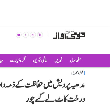
صفحہ اول
خبریں
عالمی خبریں
فکر و خیالات
وی
قومی خبریں
مدھیہ پردیش میں حفاظت کے ذمہ دار 
درخت کاٹ لے گئے چور