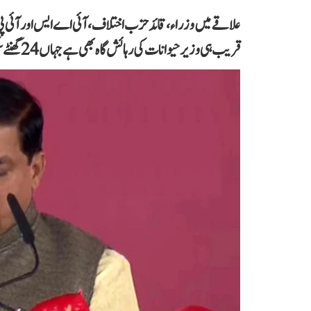
علاقے میں وزراء، قائد حزب اختلاف،آئی اے ایس اور آئی پ
قریب ہی وزیر حیوانات کی رہائش گاہ بھی ہے جہاں 24 گھنٹے سیکورٹی گارڈ تعینات رہتے ہیں۔