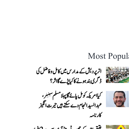
Most Popul
اتر پردیش کے مدارس میں کامل و فاضل کی
ڈگری بند ہونے کا کیا پڑے گا اثر؟
کیا امریکہ کو مل پائے گا پہلا مسلم سینیٹر،
عبدالسید انجام دے سکتے ہیں حیرت انگیز
کارنامہ