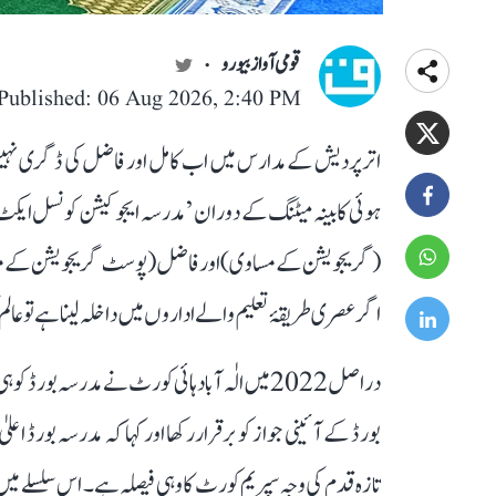
قومی آواز بیورو
Published: 06 Aug 2026, 2:40 PM
اتر پردیش کے مدارس میں اب کامل اور فاضل کی ڈگری نہیں م
(گریجویشن کے مساوی) اور فاضل (پوسٹ گریجویشن کے مساو
اگر عصری طریقۂ تعلیم والے اداروں میں داخلہ لینا ہے تو
بورڈ کے آئینی جواز کو برقرار رکھا اور کہا کہ مدرسہ بورڈ 
تازہ قدم کی وجہ سپریم کورٹ کا وہی فیصلہ ہے۔ اس سلسلے میں 