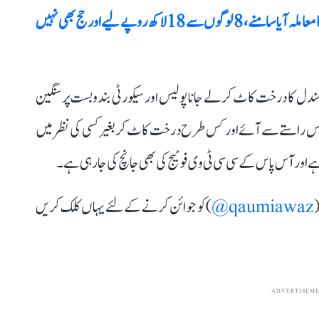
مدھیہ پردیش میں حج کرانے کے نام پر ٹھگی کا معاملہ آیا سامنے، 8 لوگوں سے 18 لاکھ روپے لیے اور حج بھی نہیں
صندل کا درخت کاٹ کرلے جانا پولیس اور سیکورٹی بندوبست پر سنگین
کس راستے سے آئے اور کس طرح درخت کاٹ کر بغیر کسی کی نظر میں
 اور آس پاس کے سی سی ٹی وی فوٹیج کی بھی جانچ کی جا رہی ہے۔
(
qaumiawaz@
) کو جوائن کرنے کے لئے یہاں کلک کریں
ADVERTISEM