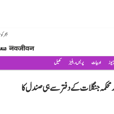
ہجر کو
ڈیوز
ادبیات
پریس ریلیز
کھیل
محکمہ جنگلات کے دفتر سے ہی صندل کا