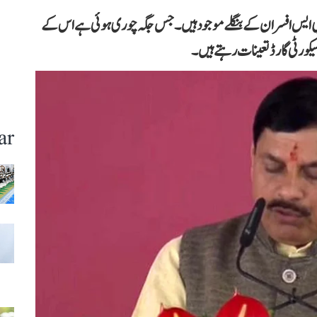
ی ایس افسران کے بنگلے موجود ہیں۔ جس جگہ چوری ہوئی ہے اس کے
ar