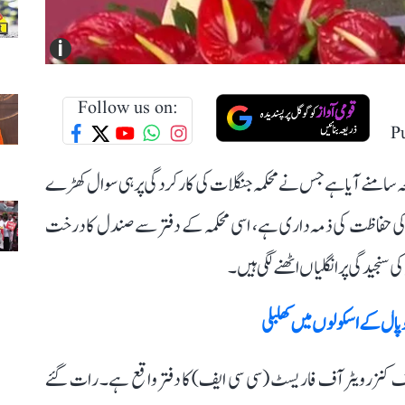
i
Follow us on:
P
قعہ سامنے آیا ہے جس نے محکمہ جنگلات کی کارکردگی پرہی سوال کھڑے
کی حفاظت کی ذمہ داری ہے، اسی محکمہ کے دفتر سے صندل کا درخت
سنجیدگی پر انگلیاں اٹھنے لگی ہیں۔
ل کے اسکولوں میں کھلبلی
پیش آیا، جہاں چیف کنزرویٹر آف فاریسٹ (سی سی ایف) کا دفتر واقع ہے۔ رات گئے