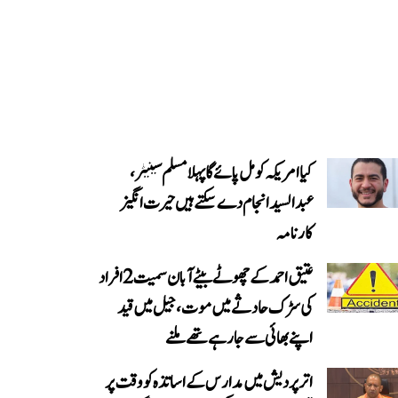
کیا امریکہ کو مل پائے گا پہلا مسلم سینیٹر،
عبدالسید انجام دے سکتے ہیں حیرت انگیز
کارنامہ
عتیق احمد کے چھوٹے بیٹے آبان سمیت 2 افراد
کی سڑک حادثے میں موت، جیل میں قید
اپنے بھائی سے جا رہے تھے ملنے
اتر پردیش میں مدارس کے اساتذہ کو وقت پر