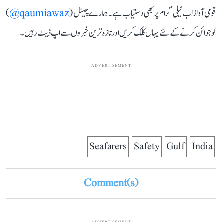
قومی آواز اب ٹیلی گرام پر بھی دستیاب ہے۔ ہمارے چینل (
qaumiawaz@
)
کو جوائن کرنے کے لئے یہاں کلک کریں اور تازہ ترین خبروں سے اپ ڈیٹ رہیں۔
ADVERTISEMENT
Seafarers
Safety
Gulf
India
Comment(s)
ADVERTISEMENT