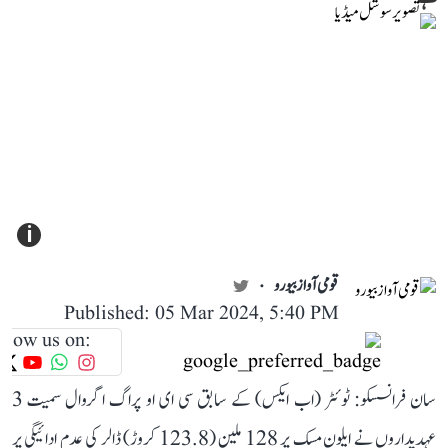
i
قومی آواز بیورو
Published: 05 Mar 2024, 5:40 PM
llow us on:
سان فرانسسکو: ٹوئٹر (اب ایکس) کے سابق سی ای او پراگ اگروال سمیت 3
عہدیداروں نے ایلون مسک پر 128 ملین (123.8 کروڑ) ڈالر کی عدم ادائیگی پر