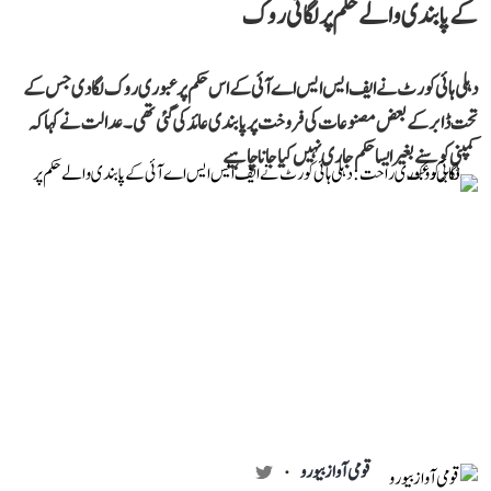
کے پابندی والے حکم پر لگائی روک
دہلی ہائی کورٹ نے ایف ایس ایس اے آئی کے اس حکم پر عبوری روک لگا دی جس کے
تحت ڈابر کے بعض مصنوعات کی فروخت پر پابندی عائد کی گئی تھی۔ عدالت نے کہا کہ
کمپنی کو سنے بغیر ایسا حکم جاری نہیں کیا جانا چاہیے
قومی آواز بیورو