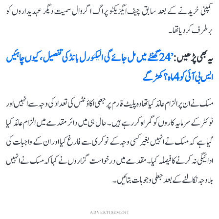
کمپنی خریدنے کے بعد سابق چیف ایگزیکٹو پراگ اگروال سمیت دیگر عہدیداروں کو
برطرف کر دیا تھا۔
یہ بھی پڑھیں :
’24 گھنٹے میں مل جائے گی الیکٹورل بانڈ کی تفصیل، کیوں چاہئیں
ایس بی آئی کو 4 ماہ؟ کھڑگے
مسک نے ان پر الزام عائد کیا تھا وہ پلیٹ فارم پر جعلی اکاؤنٹس کی تعداد کی وجہ سے انہیں اور
ٹوئٹر کے سرمایہ کاروں کو گمراہ کر رہے ہیں۔ حال ہی میں دائر مقدمے میں الزام عائد کیا
گیا ہے کہ مسک نے انہیں بغیر کسی وجہ کے نوکری سے فارغ کیا اور ان کے واجبات کی
ادائیگی نہ کرنے کا فیصلہ کیا۔ مقدمے میں درخواست گزاروں نے کہا کہ مسک نے انہیں
بلاوجہ نکالنے کے بعد جعلی وجوہات بتائیں۔
ADVERTISEMENT