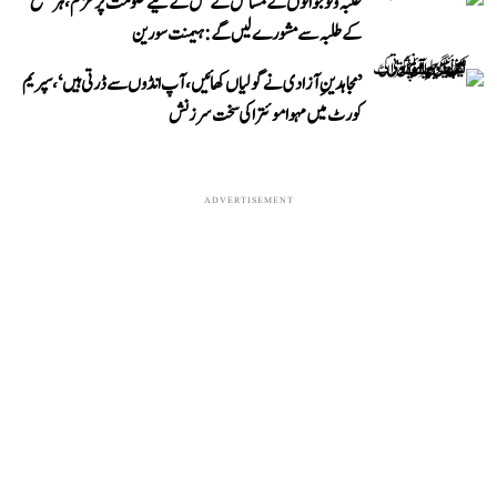
طلبہ و نوجوانوں کے مسائل کے حل کے لیے حکومت پُرعزم، ہر ضلع
کے طلبہ سے مشورے لیں گے: ہیمنت سورین
’مجاہدینِ آزادی نے گولیاں کھائیں، آپ انڈوں سے ڈرتی ہیں‘، سپریم
کورٹ میں مہوا موئترا کی سخت سرزنش
ADVERTISEMENT