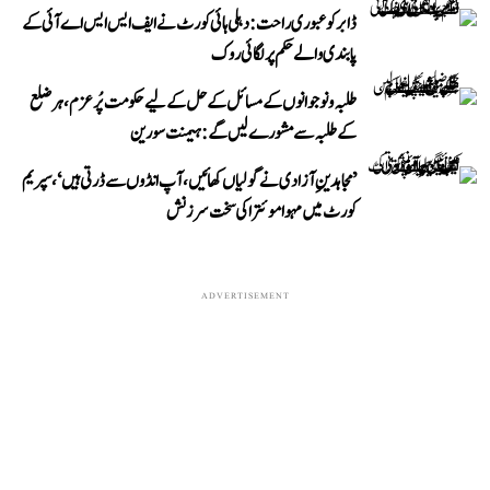
ڈابر کو عبوری راحت: دہلی ہائی کورٹ نے ایف ایس ایس اے آئی کے
پابندی والے حکم پر لگائی روک
طلبہ و نوجوانوں کے مسائل کے حل کے لیے حکومت پُرعزم، ہر ضلع
کے طلبہ سے مشورے لیں گے: ہیمنت سورین
’مجاہدینِ آزادی نے گولیاں کھائیں، آپ انڈوں سے ڈرتی ہیں‘، سپریم
کورٹ میں مہوا موئترا کی سخت سرزنش
ADVERTISEMENT