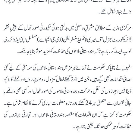
آبنائے ہرمز سے گزرے، جن میں 23 ہندوستانی پرچم والے جبکہ 39 غیر ملکی پرچم
والے جہاز شامل تھے۔
مرکزی وزیر کے مطابق مشرقِ وسطیٰ میں بدلتی ہوئی سکیورٹی صورتحال کے پیشِ نظر
ڈائریکٹوریٹ جنرل آف میری ٹائم ایڈمنسٹریشن (ڈی جی ایم اے) مسلسل اپنی ایڈوائزری
کو اپ ڈیٹ کر رہا ہے تاکہ ہندوستانی ملاحوں کی حفاظت کو مزید مؤثر بنایا جا سکے۔
انہوں نے بتایا کہ حکومت نے آبنائے ہرمز میں ہندوستانی ملاحوں کی سلامتی کے لیے کئی
اضافی اقدامات بھی کیے ہیں، جن میں 24 گھنٹے فعال کنٹرول روم، جہازوں اور عملے کا لائیو
ڈیٹا بیس، جہازوں کی نقل و حرکت، ہندوستانی ملاحوں کی صورتحال اور کسی بھی واقعے یا
جانی نقصان سے متعلق ہر 24 گھنٹے بعد تازہ معلومات جاری کرنے کا نظام شامل ہے۔
حکومت کا کہنا ہے کہ ان اقدامات کا مقصد ہندوستانی ملاحوں اور تجارتی جہازوں کی
حفاظت کو ہر ممکن حد تک یقینی بنانا ہے۔