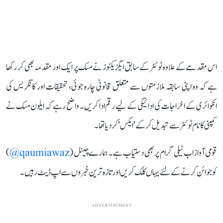
اس مقدمے کے علاوہ ٹوئٹر کے سابق ایگزیکٹوز نے مسک پر ایک اور مقدمہ بھی کر رکھا
ہے کہ وہ اپنی سابقہ ملازمتوں سے متعلق قانونی چارہ جوئی، تحقیقات اور کانگریس کی
انکوائری کے اخراجات کی ادائیگی کے لیے رقم ادا کریں۔ واضح رہے کہ ایلون مسک نے
کمپنی کا نام ٹوئٹر سے تبدیل کر کے 'ایکس' کر دیا تھا۔
قومی آواز اب ٹیلی گرام پر بھی دستیاب ہے۔ ہمارے چینل (
qaumiawaz@
)
کو جوائن کرنے کے لئے یہاں کلک کریں اور تازہ ترین خبروں سے اپ ڈیٹ رہیں۔
ADVERTISEMENT