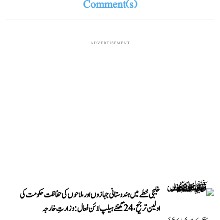
Comment(s)
ADVERTISEMENT
خلیجی خطے میں ہندوستانی جہازوں اور ملاحوں کی حفاظت حکومت کی
اولین ترجیح، 24 گھنٹے ہیلپ لائن فعال: وزارتِ خارجہ