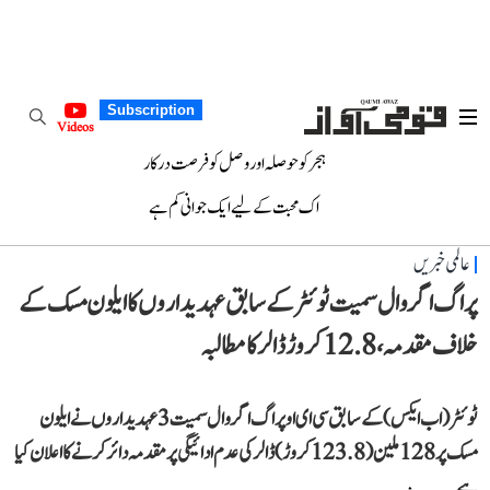
Subscription
Videos
ہجر کو حوصلہ اور وصل کو فرصت درکار
اک محبت کے لیے ایک جوانی کم ہے
عالمی خبریں
پراگ اگروال سمیت ٹوئٹر کے سابق عہدیداروں کا ایلون مسک کے
خلاف مقدمہ، 12.8 کروڑ ڈالر کا مطالبہ
ٹوئٹر (اب ایکس) کے سابق سی ای او پراگ اگروال سمیت 3 عہدیداروں نے ایلون
مسک پر 128 ملین (123.8 کروڑ) ڈالر کی عدم ادائیگی پر مقدمہ دائر کرنے کا اعلان کیا
ہے