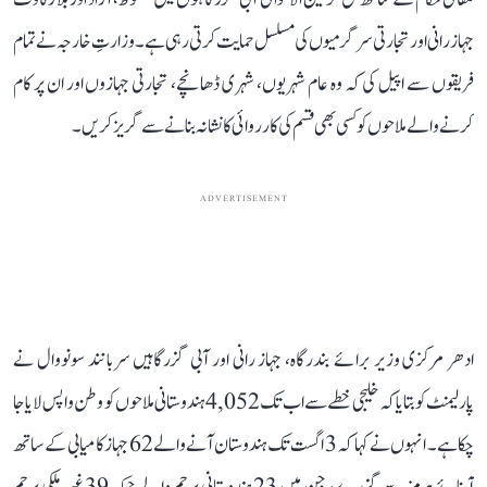
جہاز رانی اور تجارتی سرگرمیوں کی مسلسل حمایت کرتی رہی ہے۔ وزارتِ خارجہ نے تمام
فریقوں سے اپیل کی کہ وہ عام شہریوں، شہری ڈھانچے، تجارتی جہازوں اور ان پر کام
کرنے والے ملاحوں کو کسی بھی قسم کی کارروائی کا نشانہ بنانے سے گریز کریں۔
ADVERTISEMENT
ادھر مرکزی وزیر برائے بندرگاہ، جہاز رانی اور آبی گزرگاہیں سربانند سونووال نے
پارلیمنٹ کو بتایا کہ خلیجی خطے سے اب تک 4,052 ہندوستانی ملاحوں کو وطن واپس لایا جا
چکا ہے۔ انہوں نے کہا کہ 3 اگست تک ہندوستان آنے والے 62 جہاز کامیابی کے ساتھ