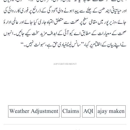
اور حیاتیاتی ایندھن کے جلنے سے پیدا ہونے والی آلودگی کے ذرائع پر فوری کارروائی کی
جائے، وزیرپور میں مقامی سطح پر صحت سے متعلق انتباہ جاری کیا جائے اور عالمی ادارۂ
صحت کے معیارات کے مطابق اے کیو آئی کے اہداف مزید سخت کیے جائیں۔ انہوں
نے اپنے بیان کے اختتام پر کہا، ’’سانس لینا بنیادی حق ہے، سہولت نہیں۔‘‘
ADVERTISEMENT
Weather Adjustment
Claims
AQI
ajay maken