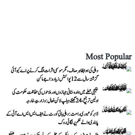
Most Popular
دہلی کی ہوا بظاہر صاف، مگر موسمی اثرات الگ کرنے پر اے کیو آئی
گزشتہ سال سے 12 پوائنٹس زیادہ: اجے ماکن
خلیجی خطے میں ہندوستانی جہازوں اور ملاحوں کی حفاظت حکومت کی
اولین ترجیح، 24 گھنٹے ہیلپ لائن فعال: وزارتِ خارجہ
ڈابر کو عبوری راحت: دہلی ہائی کورٹ نے ایف ایس ایس اے آئی کے
پابندی والے حکم پر لگائی روک