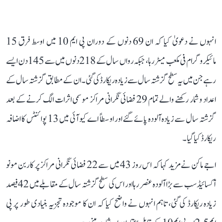
انہوں نے دعویٰ کیا کہ ان 69 دنوں کے دوران پی ایم 10 میں اوسط فرق 15
مائیکروگرام فی مکعب میٹر رہا، جبکہ رواں سال کے 218 دنوں میں سے 145 دن ایسے
رہے جن میں یہ سطح گزشتہ سال سے زیادہ ریکارڈ کی گئی۔ ان کے مطابق گزشتہ سال کے
اعداد و شمار رکھنے والے تمام 29 فضائی نگرانی مراکز موسمی اثرات الگ کرنے کے بعد
گزشتہ سال سے زیادہ آلودہ پائے گئے اور اوسطاً اے کیو آئی میں 13 پوائنٹس کا اضافہ
ریکارڈ کیا گیا۔
اجے ماکن نے مزید کہا کہ اس روز 43 میں سے 22 فضائی نگرانی مراکز پر کاربن مونو
آکسائیڈ سب سے بڑا آلودہ عنصر رہا اور اس کی سطح گزشتہ سال کے مقابلے میں 42 فیصد
زیادہ ریکارڈ کی گئی، تاہم انہوں نے واضح کیا کہ ان کا موجودہ تجزیہ بنیادی طور پر پی