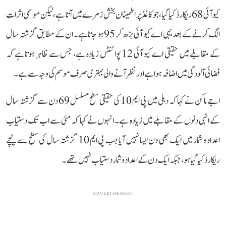
کیو آئی 68 ریکارڈ کیا گیا، جو کاغذ پر اطمینان بخش زمرے میں آتا ہے، لیکن موسمی اثرات
الگ کرنے کے بعد یہی اے کیو آئی بڑھ کر 95 ہو جاتا ہے۔ ان کے مطابق گزشتہ سال
کے مقابلے میں حقیقی اے کیو آئی 12 پوائنٹس زیادہ ہے، جس سے ظاہر ہوتا ہے کہ
فضائی آلودگی میں اضافہ ہوا ہے اور نظر آنے والی بہتری صرف موسم کی وجہ سے ہے۔
اجے ماکن نے کہا کہ دہلی میں پی ایم 10 کی حقیقی سطح مسلسل 69 دن سے گزشتہ سال
کے انہی دنوں کے مقابلے میں زیادہ ہے۔ انہوں نے کہا کہ مئی سے اب تک دستیاب
اعداد و شمار میں ایک بھی دن ایسا نہیں آیا جب پی ایم 10 گزشتہ سال کی سطح سے نیچے
ریکارڈ کیا گیا ہو، جبکہ ایک دن کے اعداد و شمار دستیاب نہیں تھے۔
ADVERTISEMENT