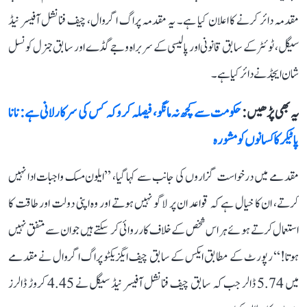
مقدمہ دائر کرنے کا اعلان کیا ہے۔ یہ مقدمہ پراگ اگروال، چیف فنانشل آفیسر نیڈ
سیگل، ٹوئٹر کے سابق قانونی اور پالیسی کے سربراہ وجے گڈے اور سابق جنرل کونسل
شان ایجڈ نے دائر کیا ہے۔
یہ بھی پڑھیں :
حکومت سے کچھ نہ مانگو، فیصلہ کرو کہ کس کی سرکار لانی ہے: نانا
پاٹیکر کا کسانوں کو مشورہ
مقدمے میں درخواست گزاروں کی جانب سے کہا گیا، ’’ایلون مسک واجبات ادا نہیں
کرتے، ان کا خیال ہے کہ قواعد ان پر لاگو نہیں ہوتے اور وہ اپنی دولت اور طاقت کا
استعمال کرتے ہوئے ہر اس شخص کے خلاف کارروائی کر سکتے ہیں جو ان سے متفق نہیں
ہوتا!‘‘ رپورٹ کے مطابق ایکس کے سابق چیف ایگزیکٹو پراگ اگروال نے مقدمے
میں 5.74 ڈالر جب کہ سابق چیف فنانشل آفیسر نیڈ سیگل نے 4.45 کروڑ ڈالرز