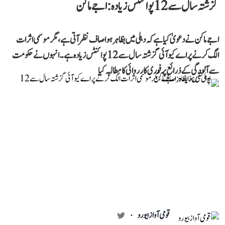
گزشتہ سال سے 12 پوائنٹس زیادہ: اجے ماکن
اجے ماکن نے دعویٰ کیا ہے کہ دہلی میں بظاہر ہوا صاف نظر آتی ہے، مگر موسمی اثرات
الگ کرنے پر اے کیو آئی گزشتہ سال سے 12 پوائنٹس زیادہ ہے۔ انہوں نے حکومت
سے آلودگی کے ذرائع پر فوری کارروائی کا مطالبہ کیا
قومی آواز بیورو