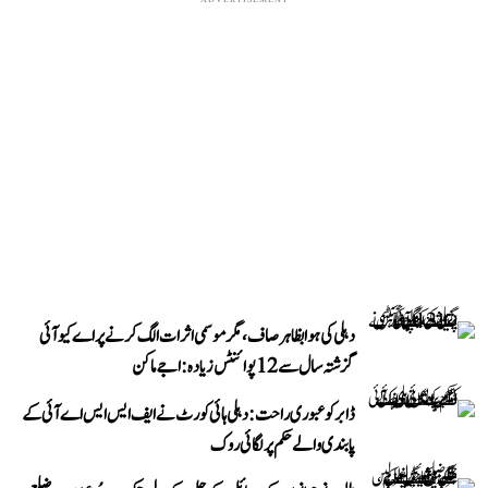
دہلی کی ہوا بظاہر صاف، مگر موسمی اثرات الگ کرنے پر اے کیو آئی
گزشتہ سال سے 12 پوائنٹس زیادہ: اجے ماکن
ڈابر کو عبوری راحت: دہلی ہائی کورٹ نے ایف ایس ایس اے آئی کے
پابندی والے حکم پر لگائی روک