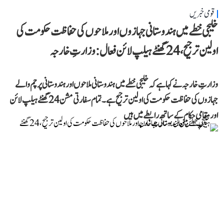
قومی خبریں
خلیجی خطے میں ہندوستانی جہازوں اور ملاحوں کی حفاظت حکومت کی
اولین ترجیح، 24 گھنٹے ہیلپ لائن فعال: وزارتِ خارجہ
وزارتِ خارجہ نے کہا ہے کہ خلیجی خطے میں ہندوستانی ملاحوں اور ہندوستانی پرچم والے
جہازوں کی حفاظت حکومت کی اولین ترجیح ہے۔ تمام سفارتی مشن 24 گھنٹے ہیلپ لائن
اور مقامی حکام کے ساتھ رابطے میں ہیں