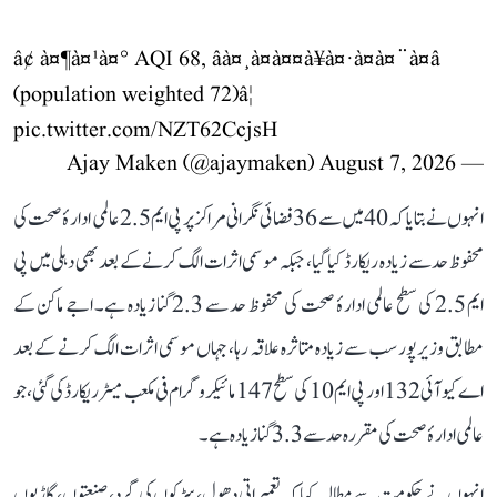
â¢ à¤¶à¤¹à¤° AQI 68, âà¤¸à¤à¤¤à¥à¤·à¤à¤¨à¤â
(population weighted 72)â¦
pic.twitter.com/NZT62CcjsH
August 7, 2026
— Ajay Maken (@ajaymaken)
انہوں نے بتایا کہ 40 میں سے 36 فضائی نگرانی مراکز پر پی ایم 2.5 عالمی ادارۂ صحت کی
محفوظ حد سے زیادہ ریکارڈ کیا گیا، جبکہ موسمی اثرات الگ کرنے کے بعد بھی دہلی میں پی
ایم 2.5 کی سطح عالمی ادارۂ صحت کی محفوظ حد سے 2.3 گنا زیادہ ہے۔ اجے ماکن کے
مطابق وزیرپور سب سے زیادہ متاثرہ علاقہ رہا، جہاں موسمی اثرات الگ کرنے کے بعد
اے کیو آئی 132 اور پی ایم 10 کی سطح 147 مائیکروگرام فی مکعب میٹر ریکارڈ کی گئی، جو
عالمی ادارۂ صحت کی مقررہ حد سے 3.3 گنا زیادہ ہے۔
انہوں نے حکومت سے مطالبہ کیا کہ تعمیراتی دھول، سڑکوں کی گرد، صنعتوں، گاڑیوں