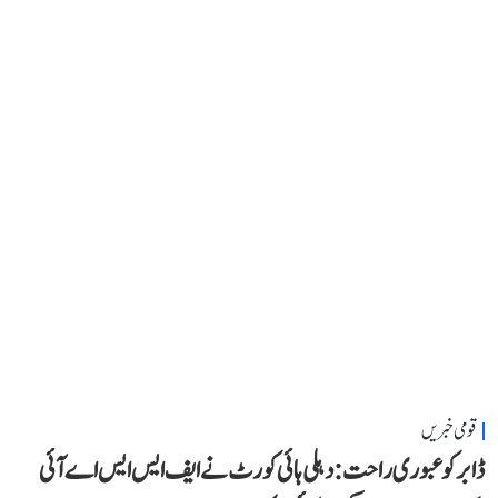
قومی خبریں
ڈابر کو عبوری راحت: دہلی ہائی کورٹ نے ایف ایس ایس اے آئی