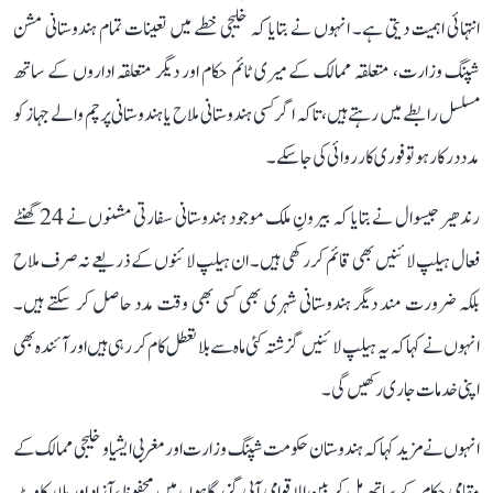
انتہائی اہمیت دیتی ہے۔ انہوں نے بتایا کہ خلیجی خطے میں تعینات تمام ہندوستانی مشن
شپنگ وزارت، متعلقہ ممالک کے میری ٹائم حکام اور دیگر متعلقہ اداروں کے ساتھ
مسلسل رابطے میں رہتے ہیں، تاکہ اگر کسی ہندوستانی ملاح یا ہندوستانی پرچم والے جہاز کو
مدد درکار ہو تو فوری کارروائی کی جا سکے۔
رندھیر جیسوال نے بتایا کہ بیرونِ ملک موجود ہندوستانی سفارتی مشنوں نے 24 گھنٹے
فعال ہیلپ لائنیں بھی قائم کر رکھی ہیں۔ ان ہیلپ لائنوں کے ذریعے نہ صرف ملاح
بلکہ ضرورت مند دیگر ہندوستانی شہری بھی کسی بھی وقت مدد حاصل کر سکتے ہیں۔
انہوں نے کہا کہ یہ ہیلپ لائنیں گزشتہ کئی ماہ سے بلا تعطل کام کر رہی ہیں اور آئندہ بھی
اپنی خدمات جاری رکھیں گی۔
انہوں نے مزید کہا کہ ہندوستان حکومت شپنگ وزارت اور مغربی ایشیا و خلیجی ممالک کے
مقامی حکام کے ساتھ مل کر بین الاقوامی آبی گزرگاہوں میں محفوظ، آزاد اور بلا رکاوٹ