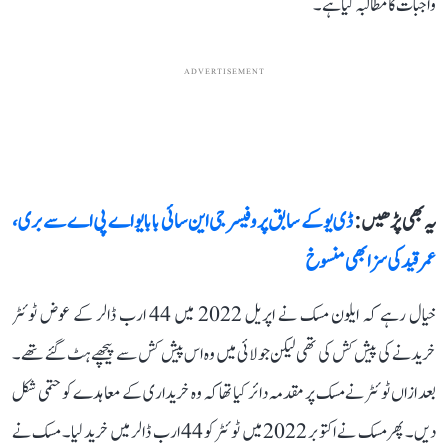
واجبات کا مطالبہ کیا ہے۔
ADVERTISEMENT
یہ بھی پڑھیں :
ڈی یو کے سابق پروفیسر جی این سائی بابا یو اے پی اے سے بری،
عمر قید کی سزا بھی منسوخ
خیال رہے کہ ایلون مسک نے اپریل 2022 میں 44 ارب ڈالر کے عوض ٹوئٹر
خریدنے کی پیش کش کی تھی لیکن جولائی میں وہ اس پیش کش سے پیچھے ہٹ گئے تھے۔
بعد ازاں ٹوئٹر نے مسک پر مقدمہ دائر کیا تھا کہ وہ خریداری کے معاہدے کو حتمی شکل
دیں۔ پھر مسک نے اکتوبر 2022 میں ٹوئٹر کو 44 ارب ڈالر میں خرید لیا۔ مسک نے