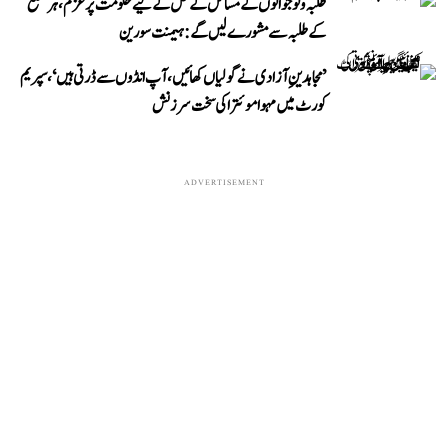
طلبہ و نوجوانوں کے مسائل کے حل کے لیے حکومت پُرعزم، ہر ضلع
کے طلبہ سے مشورے لیں گے: ہیمنت سورین
’مجاہدینِ آزادی نے گولیاں کھائیں، آپ انڈوں سے ڈرتی ہیں‘، سپریم
کورٹ میں مہوا موئترا کی سخت سرزنش
ADVERTISEMENT