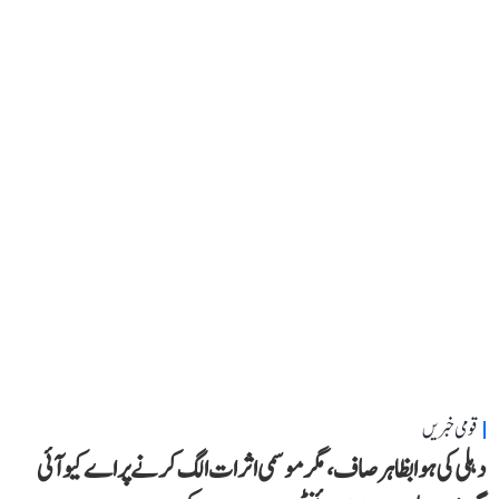
قومی خبریں
دہلی کی ہوا بظاہر صاف، مگر موسمی اثرات الگ کرنے پر اے کیو آئی