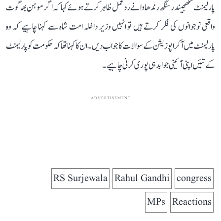
پارلیمنٹ سکھجیندر سنگھ رندھاوا نے ردعمل ظاہر کرتے ہوئے کہا کہ اگر موہن بھاگوت
واقعی نوجوانوں کی فکر کرتے ہیں تو انہیں وزیر داخلہ امت شاہ سے کہنا چاہیے کہ وہ
پارلیمنٹ میں آکر اپوزیشن کے سوالات کا جواب دیں۔ ان کا کہنا تھا کہ حکومت کو پارلیمنٹ
کے تئیں اپنی آئینی جوابدہی پوری کرنی چاہیے۔
ADVERTISEMENT
RS Surjewala
Rahul Gandhi
congress
MPs
Reactions