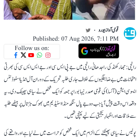
قومی آواز بیورو
Published: 07 Aug 2026, 7:11 PM
Follow us on:
رانچی: جھارکھنڈ کی راجدھانی رانچی میں جے پی ایس سی اور جے ایس ایس سی کی بھرتی
امتحانات میں بے ضابطگیوں کے خلاف جاری طلبہ تحریک کے دوران آل انڈیا اسٹوڈنٹس
ایسوسی ایشن (آئسا) کی قومی صدر نیہا بورا پر جمعہ کو ایک شخص نے سیاہی پھینک دی۔ یہ
واقعہ اس وقت پیش آیا جب وہ جے پال سنگھ منڈا اسٹیڈیم میں بھوک ہڑتال پر بیٹھے طلبہ
سے ملاقات اور اظہارِ یکجہتی کے لیے پہنچی تھیں۔
پولیس نے سیاہی پھینکنے کے الزام میں ایک شخص کو حراست میں لے لیا ہے اور واقعے کی