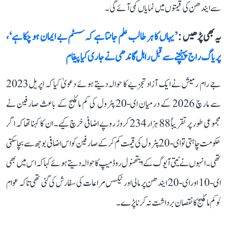
سے ایندھن کی قیمتوں میں نمایاں کمی آئے گی۔
یہ بھی پڑھیں :
’یہاں کا ہر طالب علم جانتا ہے کہ سسٹم بے ایمان ہو چکا ہے‘،
پریاگ راج پہنچنے سے قبل راہل گاندھی نے جاری کیا پیغام
جے رام رمیش نے ایک آزاد تجزیے کا حوالہ دیتے ہوئے دعویٰ کیا کہ اپریل 2023
سے مارچ 2026 کے درمیان ای-20 پٹرول کی کم مائلیج کے باعث صارفین نے
مجموعی طور پر تقریباً 88 ہزار 234 کروڑ روپے اضافی خرچ کیے۔ ان کا کہنا تھا کہ اگر
حکومت چاہتی تو ای-20 پٹرول کی قیمت کم کرکے صارفین کو اس اضافی بوجھ سے بچا سکتی
تھی۔ انہوں نے نیتی آیوگ کے ایتھنول روڈ میپ کا حوالہ دیتے ہوئے کہا کہ اس میں بھی
ای-10 اور ای-20 ایندھن پر مالی اور ٹیکس مراعات کی سفارش کی گئی تھی تاکہ عوام
کو کم مائلیج کا نقصان برداشت نہ کرنا پڑے۔