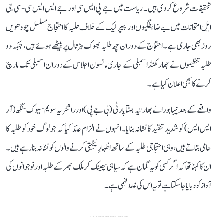
تحقیقات شروع کر دی ہیں۔ ریاست میں جے پی ایس سی اور جے ایس ایس سی - سی جی
ایل امتحانات میں بے ضابطگیوں اور پیپر لیک کے خلاف طلبہ کا احتجاج مسلسل چودھویں
روز بھی جاری ہے۔ احتجاج کے دوران چھ طلبہ بھوک ہڑتال پر بیٹھے ہوئے ہیں، جبکہ دو
طلبہ تنظیموں نے جھارکھنڈ اسمبلی کے جاری مانسون اجلاس کے دوران اسمبلی تک مارچ
کرنے کا بھی اعلان کیا ہے۔
واقعے کے بعد نیہا بورا نے بھارتیہ جنتا پارٹی (بی جے پی) اور راشٹریہ سویم سیوک سنگھ (آر
ایس ایس) کو شدید تنقید کا نشانہ بنایا۔ انہوں نے الزام عائد کیا کہ جو لوگ خود کو طلبہ کا
حامی بتاتے ہیں، وہی احتجاجی طلبہ کے ساتھ اظہارِ یکجہتی کرنے والوں کو نشانہ بنا رہے ہیں۔
ان کا کہنا تھا کہ اگر کسی کو یہ گمان ہے کہ سیاہی پھینک کر ملک بھر کے طلبہ اور نوجوانوں کی
آواز کو دبایا جا سکتا ہے تو یہ اس کی غلط فہمی ہے۔