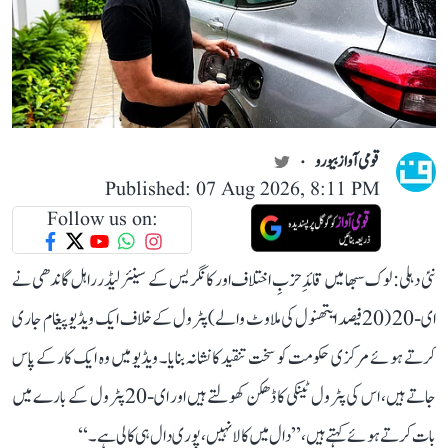
قومی آواز بیورو
Published: 07 Aug 2026, 8:11 PM
Follow us on:
نئی دہلی: لوک سبھا میں قائدِ حزبِ اختلاف اور کانگریس کے سینئر لیڈر راہل گاندھی نے
ای-20 (20 فیصد ایتھنول کی ملاوٹ والے) پٹرول کے خلاف ایک ویڈیو پیغام جاری
کرتے ہوئے مرکزی حکومت کو سخت تنقید کا نشانہ بنایا۔ ویڈیو میں وہ ایک کار کے پاس
جاتے ہیں، اس کی پٹرول ٹینکی کا ڈھکن کھولتے ہیں اور ای-20 پٹرول کے بارے میں
بات کرتے ہوئے کہتے ہیں، ’’دال میں کالا نہیں، پوری دال ہی کالی ہے۔‘‘