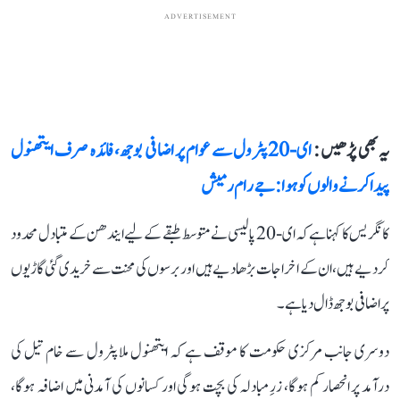
ADVERTISEMENT
یہ بھی پڑھیں :
ای-20 پٹرول سے عوام پر اضافی بوجھ، فائدہ صرف ایتھنول
پیدا کرنے والوں کو ہوا: جے رام رمیش
کانگریس کا کہنا ہے کہ ای-20 پالیسی نے متوسط طبقے کے لیے ایندھن کے متبادل محدود
کر دیے ہیں، ان کے اخراجات بڑھا دیے ہیں اور برسوں کی محنت سے خریدی گئی گاڑیوں
پر اضافی بوجھ ڈال دیا ہے۔
دوسری جانب مرکزی حکومت کا موقف ہے کہ ایتھنول ملا پٹرول سے خام تیل کی
درآمد پر انحصار کم ہوگا، زرِ مبادلہ کی بچت ہوگی اور کسانوں کی آمدنی میں اضافہ ہوگا،