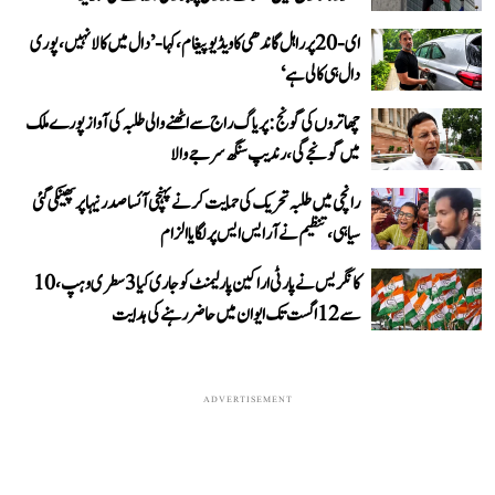
ای-20 پر راہل گاندھی کا ویڈیو پیغام، کہا- ’دال میں کالا نہیں، پوری
دال ہی کالی ہے‘
چھاتروں کی گونج: پریاگ راج سے اٹھنے والی طلبہ کی آواز پورے ملک
میں گونجے گی، رندیپ سنگھ سرجے والا
رانچی میں طلبہ تحریک کی حمایت کرنے پہنچی آئسا صدر نیہا پر پھینکی گئی
سیاہی، تنظیم نے آر ایس ایس پر لگایا الزام
کانگریس نے پارٹی اراکین پارلیمنٹ کو جاری کیا 3 سطری وہپ، 10
سے 12 اگست تک ایوان میں حاضر رہنے کی ہدایت
ADVERTISEMENT