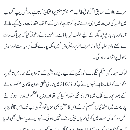
سرجے والا کے مطابق اگر کوئی طالب علم جنتر منتر پر احتجاج کرتا ہے یا واٹس ایپ گروپ
میں طلبہ کی حمایت میں اپنی رائے ظاہر کرتا ہے تو اس کے خلاف مقدمات درج کیے جاتے
ہیں اور بار بار پوچھ گچھ کے لیے طلب کیا جاتا ہے۔ انہوں نے دعویٰ کیا کہ پریاگ راج
سے اٹھنے والی طلبہ کی آواز صرف اتر پردیش ہی نہیں بلکہ پورے ملک کی سیاست اور سماجی
ماحول پر اثر انداز ہوگی۔
لوک سبھا رکن منیکم ٹیگور نے خواتین کے لیے ریزرویشن کے قانون کے نفاذ میں تاخیر پر
حکومت کو نشانہ بنایا۔ انہوں نے کہا کہ 2023 میں ناری شکتی وندن قانون منظور ہونے
کے بعد پورے ملک میں اس کا خیرمقدم کیا گیا تھا اور وزیر اعظم نریندر مودی نے
پارلیمنٹ میں مٹھائیاں تقسیم کر کے اس کا جشن بھی منایا تھا، لیکن اب تک اس قانون پر
عمل درآمد کی سمت میں کوئی نمایاں پیش رفت نہیں ہوئی۔ انہوں نے یہ سوال بھی اٹھایا
کہ مرکزی وزیر کرن رجیجو اس معاملے پر مختلف بیانات کیوں دے رہے ہیں۔