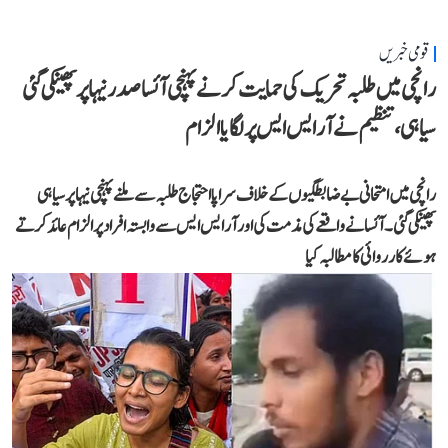
قومی خبریں
رانچی میں طلبہ تحریک کی حمایت کرنے پہنچی آئسا صدر نیہا پر پھینکی گئی
سیاہی، تنظیم نے آر ایس ایس پر لگایا الزام
رانچی میں امتحانی بے ضابطگیوں کے خلاف سراپا احتجاج طلبہ سے ملنے پہنچی نیہا پر سیاہی
پھینکی گئی۔ آئسا نے واقعے کی مذمت کی اور آر ایس ایس سے وابستہ افراد پر الزام عائد کرتے
ہوئے کارروائی کا مطالبہ کیا