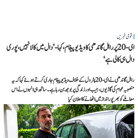
قومی خبریں
ای-20 پر راہل گاندھی کا ویڈیو پیغام، کہا- ’دال میں کالا نہیں، پوری
دال ہی کالی ہے‘
راہل گاندھی نے ای-20 پٹرول کے خلاف ویڈیو پیغام جاری کرتے ہوئے کہا کہ یہ
منصوبہ عوام کی گاڑیوں، جیب اور زندگی پر بوجھ بن رہا ہے۔ ساتھ ہی انہوں نے اس
معاملے کو بھرپور انداز میں اٹھانے کا اعلان کیا