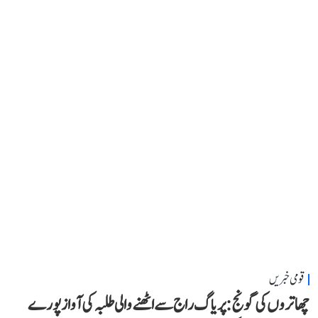
قومی خبریں
چھاتروں کی گونج: پریاگ راج سے اٹھنے والی طلبہ کی آواز پورے