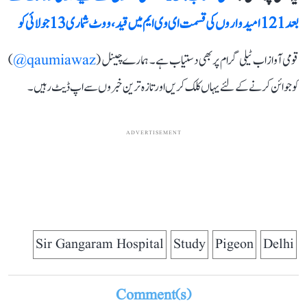
بعد 121 امیدواروں کی قسمت ای وی ایم میں قید، ووٹ شماری 13 جولائی کو
قومی آواز اب ٹیلی گرام پر بھی دستیاب ہے۔ ہمارے چینل (
qaumiawaz@
)
کو جوائن کرنے کے لئے یہاں کلک کریں اور تازہ ترین خبروں سے اپ ڈیٹ رہیں۔
ADVERTISEMENT
Sir Gangaram Hospital
Study
Pigeon
Delhi
Comment(s)