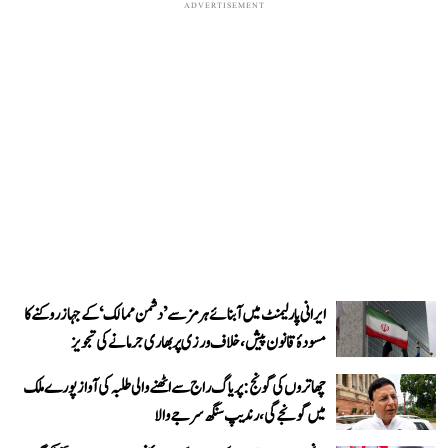
ADVERTISEMENT
ایرانی پارلیمنٹ میں آبنائے ہرمز سے ’دشمن ممالک‘ کے جہاز روکنے کا
مسودۂ قانون پیش، خلاف ورزی پر بھاری جرمانے کی تجویز
چھاتروں کی گونج: پریاگ راج سے اٹھنے والی طلبہ کی آواز پورے ملک
میں گونجے گی، رندیپ سنگھ سرجے والا