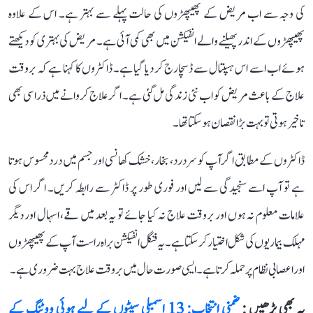
کی وجہ سے اب مریض کے پھیپھڑوں کی حالت پہلے سے بہتر ہے۔ اس کے علاوہ
پھیپھڑوں کے اندر پھیلنے والے انفیکشن میں بھی کمی آئی ہے۔ مریض کی بہتری کو دیکھتے
ہوئے اب اسے اس ہسپتال سے ڈسچارج کر دیا گیا ہے۔ ڈاکٹروں کا کہنا ہے کہ بروقت
علاج کے باعث مریض کو اب نئی زندگی مل گئی ہے۔ اگر علاج کروانے میں ذرا سی بھی
تاخیر ہوتی تو بہت بڑا نقصان ہو سکتا تھا۔
ڈاکٹروں کے مطابق اگر آپ کو سر درد، بخار، خشک کھانسی اور جسم میں درد محسوس ہوتا
ہے تو آپ اسے سنجیدگی سے لیں اور فوری طور پر ڈاکٹر سے رابطہ کریں۔ اگر اس کی
علامات معلوم نہ ہوں اور بروقت علاج نہ کیا جائے تو یہ بعد میں قے، اسہال اور دیگر
مہلک بیماریوں کی شکل اختیار کر سکتا ہے۔ یہ فنگل انفیکشن براہ راست آپ کے پھیپھڑوں
اور اعصابی نظام پر حملہ کرتا ہے۔ ایسی صورت حال میں بروقت علاج بہت ضروری ہے۔
یہ بھی پڑھیں :
ضمنی انتخاب: 13 اسمبلی سیٹوں کے لیے ہوئی ووٹنگ کے