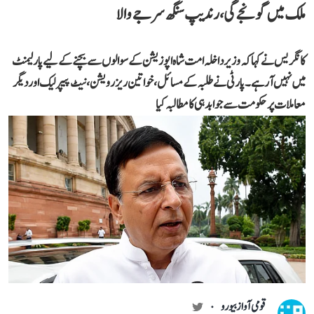
ملک میں گونجے گی، رندیپ سنگھ سرجے والا
کانگریس نے کہا کہ وزیر داخلہ امت شاہ اپوزیشن کے سوالوں سے بچنے کے لیے پارلیمنٹ
میں نہیں آ رہے۔ پارٹی نے طلبہ کے مسائل، خواتین ریزرویشن، نیٹ پیپر لیک اور دیگر
معاملات پر حکومت سے جوابدہی کا مطالبہ کیا
قومی آواز بیورو