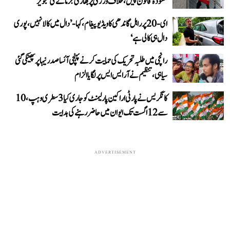
مسودۂ قانون پیش، خلاف ورزی پر بھاری جرمانے کی تجویز
ای-20 پر راہل گاندھی کا ویڈیو پیغام، کہا- ’دال میں کالا نہیں، پوری
دال ہی کالی ہے‘
رانچی میں طلبہ تحریک کی حمایت کرنے پہنچی آئسا صدر نیہا پر پھینکی گئی
سیاہی، تنظیم نے آر ایس ایس پر لگایا الزام
کانگریس نے پارٹی اراکین پارلیمنٹ کو جاری کیا 3 سطری وہپ، 10
سے 12 اگست تک ایوان میں حاضر رہنے کی ہدایت
ADVERTISEMENT