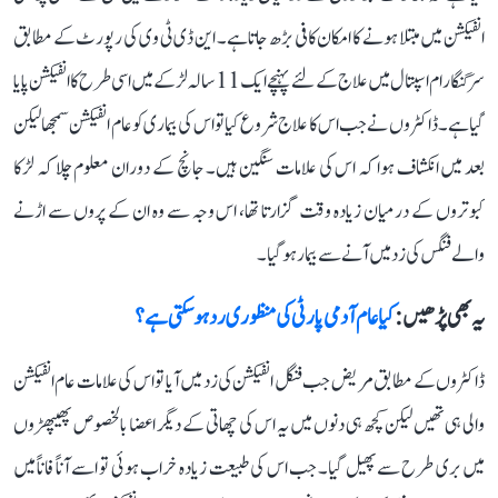
انفیکشن میں مبتلا ہونے کا امکان کافی بڑھ جاتا ہے۔ این ڈی ٹی وی کی رپورٹ کے مطابق
سر گنگا رام اسپتال میں علاج کے لئے پہنچے ایک 11 سالہ لڑکے میں اسی طرح کا انفیکشن پایا
گیا ہے۔ ڈاکٹروں نے جب اس کا علاج شروع کیا تو اس کی بیماری کو عام انفیکشن سمجھا لیکن
بعد میں انکشاف ہوا کہ اس کی علامات سنگین ہیں۔ جانچ کے دوران معلوم چلا کہ لڑکا
کبوتروں کے درمیان زیادہ وقت گزارتا تھا، اس وجہ سے وہ ان کے پروں سے اڑنے
والے فنگس کی زد میں آنے سے بیمار ہو گیا۔
یہ بھی پڑھیں :
کیا عام آدمی پارٹی کی منظوری رد ہو سکتی ہے؟
ڈاکٹروں کے مطابق مریض جب فنگل انفیکشن کی زد میں آیا تو اس کی علامات عام انفیکشن
والی ہی تھیں لیکن کچھ ہی دنوں میں یہ اس کی چھاتی کے دیگر اعضا بالخصوص پھیپھڑوں
میں بری طرح سے پھیل گیا۔ جب اس کی طبیعت زیادہ خراب ہوئی تو اسے آناً فاناً میں