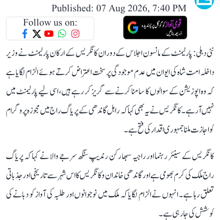
Published: 07 Aug 2026, 7:40 PM
Follow us on:
نئی دہلی: پارلیمنٹ کے مانسون اجلاس کے دوران کانگریس کے ارکان پارلیمنٹ نے وزیر
داخلہ امت شاہ کی ایوان میں عدم موجودگی پر سخت اعتراض کرتے ہوئے الزام لگایا ہے
کہ وہ اپوزیشن کے سوالوں کا سامنا کرنے سے گریز کر رہے ہیں، اسی لیے پارلیمنٹ میں
نہیں آ رہے۔ کانگریس نے یہ بھی کہا کہ راہل گاندھی کے پریاگ راج میں مجوزہ پروگرام
کو اجازت ملنا جمہوری اقدار کی فتح ہے۔
کانگریس کے سینئر رہنما اور راجیہ سبھا رکن رندیپ سنگھ سرجے والا نے کہا کہ پریاگ
راج ملک کی کرم بھومی ہے اور گاندھی خاندان و کانگریس کا اس شہر سے تاریخی اور جذباتی
تعلق رہا ہے۔ انہوں نے الزام لگایا کہ ملک میں نوجوانوں اور طلبہ کی آواز کو دبانے کی
کوشش کی جا رہی ہے۔