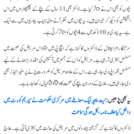
بچوں کو بھی اس نے متاثر کیا ہے۔ ڈاکٹر بھی 11 سال کے بچے کے پھیپھڑوں میں اس
انفیکشن کو دیکھ کر حیران ہیں۔ یہ بچوں میں نظر آنے والی نایاب بیماریوں میں سے ایک
ہے۔ یہ بیماری ہر 10 لاکھ میں سے 4 بچوں کو متاثر کرتی ہے۔
سر گنگا رام اسپتال کے ڈاکٹروں کا کہنا ہے کہ ایچ پی میں مبتلا اس مریض کی صحت میں
مسلسل بہتری آ رہی ہے۔ مریض کو اس کے جسم میں آکسیجن کی مقدار بڑھانے کے لیے
مسلسل تھراپی دی جا رہی ہے۔ اس کے علاوہ مریض کو ضرورت پڑنے پر سٹیرائیڈز بھی
دی جا رہی ہیں۔ علاج کے دوران بچے کی صحت کا وقتاً فوقتاً خیال رکھا جا رہا ہے۔
یہ بھی پڑھیں :
نیٹ پیپر لیک معاملے میں مرکزی حکومت نے سپریم کورٹ میں
داخل کیا حلف نامہ، کل ہوگی سماعت
ڈاکٹروں کا کہنا ہے کہ گزشتہ چند دنوں میں مریض کی حالت میں بہتری آئی ہے۔ علاج