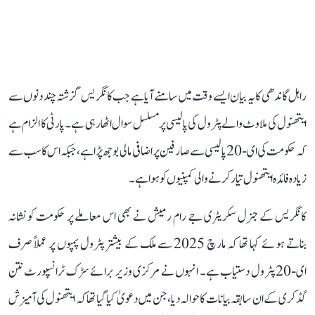
راہل گاندھی کا یہ بیان ایسے وقت میں سامنے آیا ہے جب کانگریس گزشتہ چند دنوں سے
ایتھنول کی ملاوٹ والے پٹرول کی پالیسی پر مسلسل سوال اٹھا رہی ہے۔ پارٹی کا الزام ہے
کہ حکومت کی ای-20 پالیسی سے صارفین پر اضافی مالی بوجھ پڑا ہے، جبکہ اس کا سب سے
زیادہ فائدہ ایتھنول تیار کرنے والی کمپنیوں کو ہوا ہے۔
کانگریس کے جنرل سکریٹری جے رام رمیش نے بھی اس معاملے پر حکومت کو نشانہ
بناتے ہوئے کہا تھا کہ مارچ 2025 سے ملک کے بیشتر پٹرول پمپوں پر عملاً صرف
ای-20 پٹرول دستیاب ہے۔ انہوں نے مرکزی وزیر برائے سڑک ٹرانسپورٹ نتن
گڈکری کے ان سابقہ بیانات کا حوالہ دیا، جن میں دعویٰ کیا گیا تھا کہ ایتھنول کی آمیزش