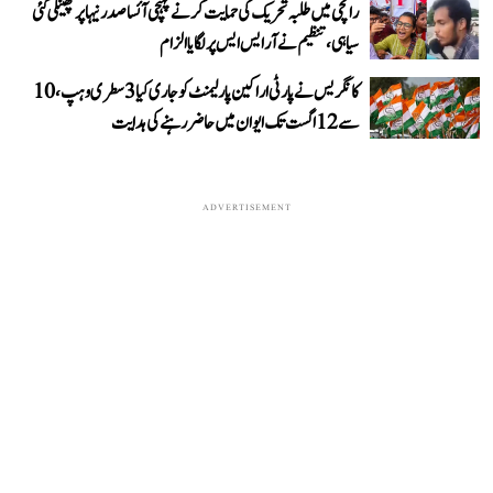
رانچی میں طلبہ تحریک کی حمایت کرنے پہنچی آئسا صدر نیہا پر پھینکی گئی
سیاہی، تنظیم نے آر ایس ایس پر لگایا الزام
کانگریس نے پارٹی اراکین پارلیمنٹ کو جاری کیا 3 سطری وہپ، 10
سے 12 اگست تک ایوان میں حاضر رہنے کی ہدایت
ADVERTISEMENT