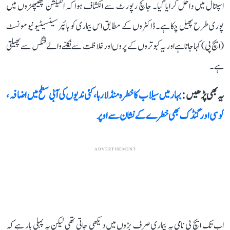
اسپتال میں داخل کرایا گیا۔ جانچ رپورٹ سے انکشاف ہوا کہ انفیکشن پھیپھڑوں میں
پوری طرح پھیل چکا ہے۔ ڈاکٹروں کے مطابق اس بیماری کو ہائپر سینسیٹیو نیومونسٹ
(ایچ پی) کہا جاتا ہے اور یہ کبوتروں کے پروں اور غلاظت سے نکلنے والے فنگس سے پھیلتی
ہے۔
یہ بھی پڑھیں :
بہار میں سیلاب کا خطرہ منڈلا رہا، کئی ندیوں کی آبی سطح میں اضافہ،
کوسی اور گنڈک بھی خطرے کے نشان سے اوپر
ADVERTISEMENT
اب تک ایچ پی نامی یہ بیماری صرف بڑوں میں دیکھی جاتی تھی لیکن یہ پہلی بار ہے کہ