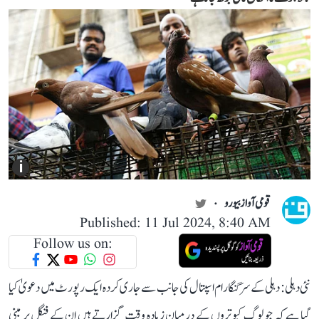
i
قومی آواز بیورو
Published: 11 Jul 2024, 8:40 AM
Follow us on:
نئی دہلی: دہلی کے سر گنگا رام اسپتال کی جانب سے جاری کردہ ایک رپورٹ میں دعویٰ کیا
گیا ہے کہ جو لوگ کبوتروں کے درمیان زیادہ وقت گزارتے ہیں ان کے فنگل پر مبنی