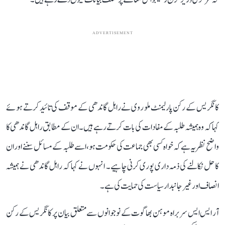
ADVERTISEMENT
کانگریس کے رکن پارلیمنٹ ملو روی نے راہل گاندھی کے موقف کی تائید کرتے ہوئے
کہا کہ وہ ہمیشہ طلبہ کے مفادات کی بات کرتے رہے ہیں۔ ان کے مطابق راہل گاندھی کا
واضح نظریہ ہے کہ خواہ کسی بھی جماعت کی حکومت ہو، اسے طلبہ کے مسائل سننے اور ان
کا حل نکالنے کی ذمہ داری پوری کرنی چاہیے۔ انہوں نے کہا کہ راہل گاندھی نے ہمیشہ
انصاف اور غیر جانبدار سیاست کی حمایت کی ہے۔
آر ایس ایس سربراہ موہن بھاگوت کے نوجوانوں سے متعلق بیان پر کانگریس کے رکن