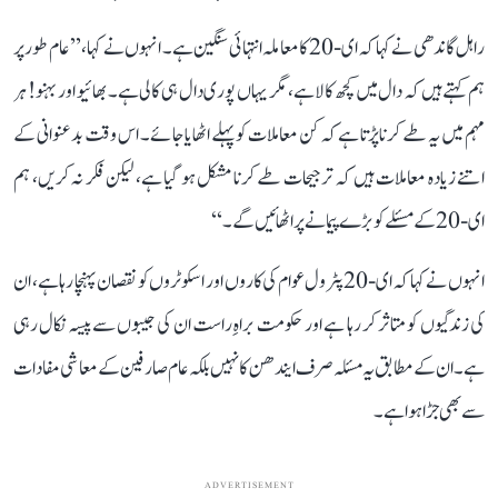
راہل گاندھی نے کہا کہ ای-20 کا معاملہ انتہائی سنگین ہے۔ انہوں نے کہا، ’’عام طور پر
ہم کہتے ہیں کہ دال میں کچھ کالا ہے، مگر یہاں پوری دال ہی کالی ہے۔ بھائیو اور بہنو! ہر
مہم میں یہ طے کرنا پڑتا ہے کہ کن معاملات کو پہلے اٹھایا جائے۔ اس وقت بدعنوانی کے
اتنے زیادہ معاملات ہیں کہ ترجیحات طے کرنا مشکل ہو گیا ہے، لیکن فکر نہ کریں، ہم
ای-20 کے مسئلے کو بڑے پیمانے پر اٹھائیں گے۔‘‘
انہوں نے کہا کہ ای-20 پٹرول عوام کی کاروں اور اسکوٹروں کو نقصان پہنچا رہا ہے، ان
کی زندگیوں کو متاثر کر رہا ہے اور حکومت براہِ راست ان کی جیبوں سے پیسہ نکال رہی
ہے۔ ان کے مطابق یہ مسئلہ صرف ایندھن کا نہیں بلکہ عام صارفین کے معاشی مفادات
سے بھی جڑا ہوا ہے۔
ADVERTISEMENT