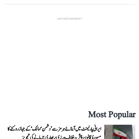
ADVERTISEMENT
Most Popular
ایرانی پارلیمنٹ میں آبنائے ہرمز سے ’دشمن ممالک‘ کے جہاز روکنے کا
مسودۂ قانون پیش، خلاف ورزی پر بھاری جرمانے کی تجویز