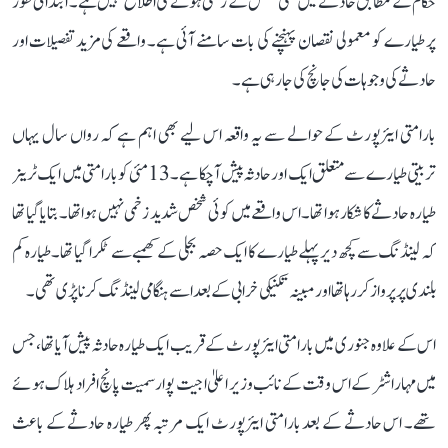
حکام کے مطابق حادثے میں کسی شخص کے زخمی ہونے کی اطلاع نہیں ہے۔ ابتدائی طور
پر طیارے کو معمولی نقصان پہنچنے کی بات سامنے آئی ہے۔ واقعے کی مزید تفصیلات اور
حادثے کی وجوہات کی جانچ کی جا رہی ہے۔
بارامتی ایئرپورٹ کے حوالے سے یہ واقعہ اس لیے بھی اہم ہے کہ رواں سال یہاں
تربیتی طیارے سے متعلق ایک اور حادثہ پیش آ چکا ہے۔ 13 مئی کو بارامتی میں ایک ٹرینر
طیارہ حادثے کا شکار ہوا تھا۔ اس واقعے میں کوئی شخص شدید زخمی نہیں ہوا تھا۔ بتایا گیا تھا
کہ لینڈنگ سے کچھ دیر پہلے طیارے کا ایک حصہ بجلی کے کھمبے سے ٹکرا گیا تھا۔ طیارہ کم
بلندی پر پرواز کر رہا تھا اور مبینہ تکنیکی خرابی کے بعد اسے ہنگامی لینڈنگ کرنا پڑی تھی۔
اس کے علاوہ جنوری میں بارامتی ایئرپورٹ کے قریب ایک طیارہ حادثہ پیش آیا تھا، جس
میں مہاراشٹر کے اس وقت کے نائب وزیر اعلیٰ اجیت پوار سمیت پانچ افراد ہلاک ہوئے
تھے۔ اس حادثے کے بعد بارامتی ایئرپورٹ ایک مرتبہ پھر طیارہ حادثے کے باعث