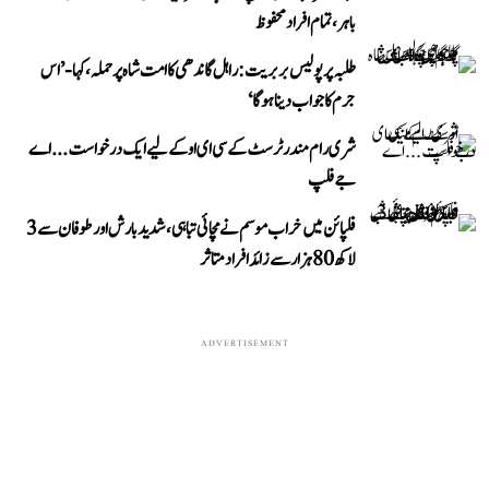
باہر، تمام افراد محفوظ
طلبہ پر پولیس بربریت: راہل گاندھی کا امت شاہ پر حملہ، کہا- ’اس
جرم کا جواب دینا ہوگا‘
شری رام مندر ٹرسٹ کے سی ای او کے لیے ایک درخواست...اے
جے فلپ
فلپائن میں خراب موسم نے مچائی تباہی، شدید بارش اور طوفان سے 3
لاکھ 80 ہزار سے زائد افراد متاثر
ADVERTISEMENT