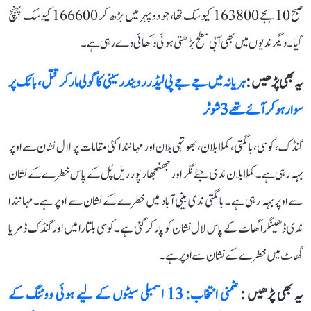
صبح 10 بجے 163800 کیوسک تھا، جو دوپہر میں بڑھ کر 166600 کیوسک پہنچ
گیا۔ دیگر ندیوں میں بھی آبی سطح بڑھتی ہوئی دکھائی دے رہی ہے۔
یہ بھی پڑھیں :
ہریانہ میں جے جے پی لیڈر رویندر سینی کا گولی مار کر قتل، بائک پر
سوار ہو کر آئے تھے 3 شوٹر
گنڈک، کوسی، باگمتی، کملا بلان، بھوتہی بلان اور مہانندا کئی مقامات پر لال نشان سے اوپر
بہہ رہی ہے۔ کملا بلان ندی جئے نگر اور جھنجھارپور ریل پُل کے پاس خطرے کے نشان
سے اوپر بہہ رہی ہے۔ باگمتی ندی بینی آباد میں خطرے کے نشان سے اوپر ہے۔ مہانندا
ندی ڈھینگرا گھاٹ کے پاس لال نشان کو پار کر گئی ہے۔ کوسی بلتارا میں اور گنڈک ڈمریا
گھاٹ میں خطرے کے نشان سے اوپر ہے۔
یہ بھی پڑھیں :
ضمنی انتخاب: 13 اسمبلی سیٹوں کے لیے ہوئی ووٹنگ کے