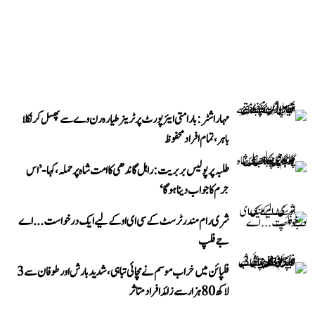
مہاراشٹر: بارامتی ایئرپورٹ پر ٹرینر طیارہ رن وے سے پھسل کر نکلا
باہر، تمام افراد محفوظ
طلبہ پر پولیس بربریت: راہل گاندھی کا امت شاہ پر حملہ، کہا- ’اس
جرم کا جواب دینا ہوگا‘
شری رام مندر ٹرسٹ کے سی ای او کے لیے ایک درخواست...اے
جے فلپ
فلپائن میں خراب موسم نے مچائی تباہی، شدید بارش اور طوفان سے 3
لاکھ 80 ہزار سے زائد افراد متاثر