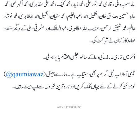
اللہ صوبہ دہلی، قاری محمد انور علی، محمد زید، محمد کیف، محمد علی مظاہری، محمد اکبر علی، محمد
عابد حسین، صادق خان، شکیل احمد، عبدالحلیم، محمد سفیان، شکیل احمد المظاہری، محمد نوشاد
عالم، محمد شفیق الرحمن، عنایت اللہ مظاہری، عبدالمالک اور مشرقی دہلی کے دیگر متعدد
علماء و کارکنان نے شرکت کی۔
آخر میں قاری عارف کی دعا کے ساتھ مجلس اختتام پذیر ہوئی۔
قومی آواز اب ٹیلی گرام پر بھی دستیاب ہے۔ ہمارے چینل (
qaumiawaz@
)
کو جوائن کرنے کے لئے یہاں کلک کریں اور تازہ ترین خبروں سے اپ ڈیٹ رہیں۔
ADVERTISEMENT