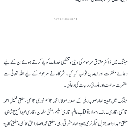
ADVERTISEMENT
میٹنگ میں ڈاکٹر مشتاق مرحوم کی دینی و تنظیمی خدمات کو یاد کرتے ہوئے ان کے لیے
دعائے مغفرت اور ایصالِ ثواب کیا گیا۔ شرکاء نے مرحوم کے لیے اللہ تعالیٰ سے
مغفرت، رحمت اور بلندیٔ درجات کی دعا کی۔
میٹنگ میں جمعیۃ علماء صوبہ دہلی کے صدر مولانا محمد قاسم نوری قاسمی، مفتی خلیل احمد
قاسمی، قاری عارف، مولانا آفتاب عالم، قاری سلیم، مفتی سلمان ، قاری عبدالسمیع شاہی ،
مفتی عبد الواحد جنرل سیکرٹری جمعیۃ علماء مشرقی دہلی، مفتی محمد انصار الحق قاسمی ، مفتی کفایۃ