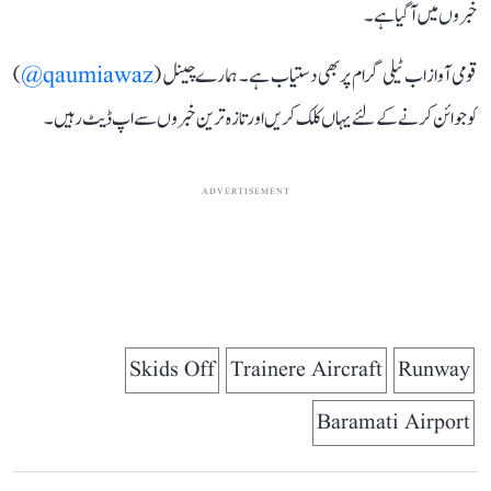
خبروں میں آ گیا ہے۔
قومی آواز اب ٹیلی گرام پر بھی دستیاب ہے۔ ہمارے چینل (
qaumiawaz@
)
کو جوائن کرنے کے لئے یہاں کلک کریں اور تازہ ترین خبروں سے اپ ڈیٹ رہیں۔
ADVERTISEMENT
Skids Off
Trainere Aircraft
Runway
Baramati Airport