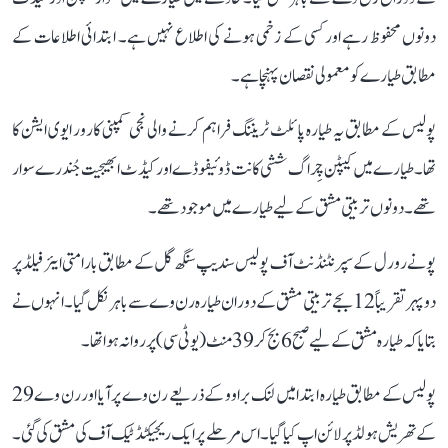
دونوں محفوظ رہے اور کسی کے زخمی ہونے کی اطلاع نہیں ہے۔ ابتدائی اطلاعات کے
مطابق طیارے کو معمولی نقصان پہنچا ہے۔
پولیس کے مطابق یہ طیارہ پائلٹ ٹریننگ فراہم کرنے والی نجی کمپنی کارور ایوی ایشن کا
تھا۔ طیارے میں کیپٹن چِراگ ششی کانت ڈوئیفوڈے اور کیڈٹ ابھیجیت جُندرے سوار
تھے۔ دونوں تربیتی مشق کے لیے طیارے میں موجود تھے۔
پونے رورل کے سپرنٹنڈنٹ آف پولیس سندیپ سنگھ گل کے مطابق بارامتی ایئر فیلڈ پر
دوپہر تقریباً 12 بجے تربیتی مشق کے دوران طیارہ رن وے سے باہر نکل گیا۔ انہوں نے
بتایا کہ طیارہ مشق کے لیے صبح 6 بج کر 39 منٹ (یو ٹی سی) پر روانہ ہوا تھا۔
پولیس کے مطابق طیارہ ابتدا میں لنک براوو کے ذریعے رن وے پر آیا اور رن وے 29
کے تھریش ہولڈ پر لائن اپ کیا گیا۔ اس مرحلے پر ایک ریجیکٹڈ ٹیک آف کی مشق کی گئی۔