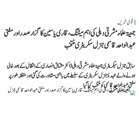
قومی خبریں
جمعیۃ علماء مشرقی دہلی کی اہم میٹنگ، قاری یاسین کا گزار صدر اور مفتی
عبد الواحد قاسمی جنرل سکریٹری منتخب
سابق جنرل سیکریٹری جمعیۃ علماء مشرقی دہلی ڈاکٹر مشتاق انصاری کے انتقال کے بعد خالی
ہونے والے عہدۂ جنرل سکریٹری کے سلسلے میں باہمی مشاورت کی گئی اور متفقہ طور پر
مفتی عبد الواحد قاسمی کو منتخب کیا گیا