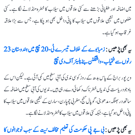
میں اضافہ اور طغیانی بڑھنے سے کئی علاقوں میں سیلاب کا خطرہ منڈلانے لگا ہے۔ کئی
ضلعوں میں نشیبی علاقوں میں سیلاب کا پانی داخل بھی ہو چکا ہے، جس سے بڑا علاقہ
غرقاب ہو گیا ہے۔
یہ بھی پڑھیں :
زمبابوے کے خلاف تیسرے ٹی-20 میچ میں ہندوستان 23
رنوں سے فتحیاب، واشنگٹن بنے پلیئر آف دی میچ
ویرپور براج کے پاس بدھ کے روز کوسی ندی کی آبی سطح میں کمی آئی ہے۔ لیکن اس کے
باوجود ریاست کی ندیاں خطرناک دکھائی دے رہی ہیں۔ ندیوں کی آبی سطح میں اضافہ کے
ساتھ دربھنگہ، مدھوبنی، گوپال گنج، مغربی چمپارن، سارن کے نشیبی علاقوں میں سیلاب کا
پانی داخل ہو گیا ہے، جبکہ کئی علاقوں میں سیلاب کا خطرہ منڈلانے لگا ہے۔
یہ بھی پڑھیں :
بی جے پی حکومت کی تعلیم مخالف نیت کے سبب نوجوانوں کا