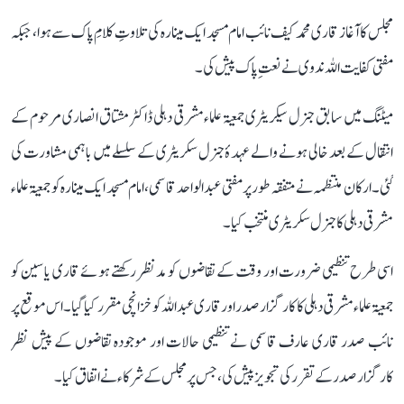
مجلس کا آغاز قاری محمد کیف نائب امام مسجد ایک مینارہ کی تلاوتِ کلامِ پاک سے ہوا، جبکہ
مفتی کفایت اللہ ندوی نے نعتِ پاک پیش کی۔
میٹنگ میں سابق جنرل سیکریٹری جمعیۃ علماء مشرقی دہلی ڈاکٹر مشتاق انصاری مرحوم کے
انتقال کے بعد خالی ہونے والے عہدۂ جنرل سکریٹری کے سلسلے میں باہمی مشاورت کی
گئی۔ ارکان منتظمہ نے متفقہ طور پر مفتی عبد الواحد قاسمی، امام مسجد ایک مینارہ کو جمعیۃ علماء
مشرقی دہلی کا جنرل سکریٹری منتخب کیا۔
اسی طرح تنظیمی ضرورت اور وقت کے تقاضوں کو مدنظر رکھتے ہوئے قاری یاسین کو
جمعیۃ علماء مشرقی دہلی کا کارگزار صدر اور قاری عبد اللہ کو خزانچی مقرر کیا گیا۔ اس موقع پر
نائب صدر قاری عارف قاسمی نے تنظیمی حالات اور موجودہ تقاضوں کے پیش نظر
کارگزار صدر کے تقرر کی تجویز پیش کی، جس پر مجلس کے شرکاء نے اتفاق کیا۔