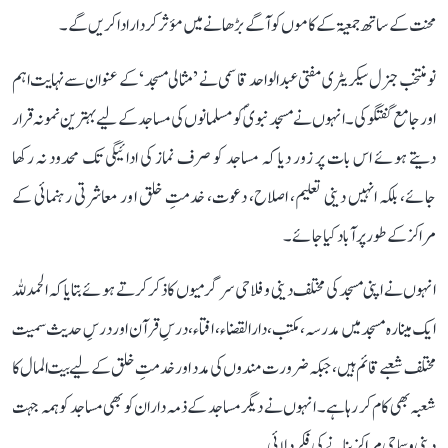
محنت کے ساتھ جمعیۃ کے کاموں کو آگے بڑھانے میں مؤثر کردار ادا کریں گے۔
نو منتخب جنرل سیکریٹری مفتی عبد الواحد قاسمی نے ’مثالی مسجد‘ کے عنوان سے نہایت اہم
اور جامع گفتگو کی۔ انہوں نے مسجد نبویؐ کو مسلمانوں کی مساجد کے لیے بہترین نمونہ قرار
دیتے ہوئے اس بات پر زور دیا کہ مساجد کو صرف نماز کی ادائیگی تک محدود نہ رکھا
جائے، بلکہ انہیں دینی تعلیم، اصلاح، دعوت، خدمتِ خلق اور معاشرتی رہنمائی کے
مراکز کے طور پر آباد کیا جائے۔
انہوں نے اپنی مسجد کی مختلف دینی و فلاحی سرگرمیوں کا ذکر کرتے ہوئے بتایا کہ الحمدللہ
ایک مینارہ مسجد میں مدرسہ، مکتب، دارالقضاء، افتاء، درسِ قرآن اور درسِ حدیث سمیت
مختلف شعبے قائم ہیں، جبکہ ضرورت مندوں کی مدد اور خدمتِ خلق کے لیے بیت المال کا
شعبہ بھی کام کر رہا ہے۔ انہوں نے دیگر مساجد کے ذمہ داران کو بھی مساجد کو ہمہ جہت
دینی و سماجی مراکز بنانے کی فکر دلائی۔