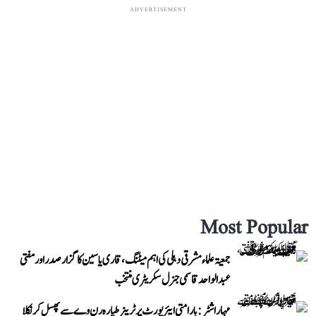
ADVERTISEMENT
Most Popular
جمعیۃ علماء مشرقی دہلی کی اہم میٹنگ، قاری یاسین کا گزار صدر اور مفتی
عبد الواحد قاسمی جنرل سکریٹری منتخب
مہاراشٹر: بارامتی ایئرپورٹ پر ٹرینر طیارہ رن وے سے پھسل کر نکلا