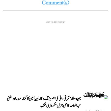
Comment(s)
ADVERTISEMENT
جمعیۃ علماء مشرقی دہلی کی اہم میٹنگ، قاری یاسین کا گزار صدر اور مفتی
عبد الواحد قاسمی جنرل سکریٹری منتخب