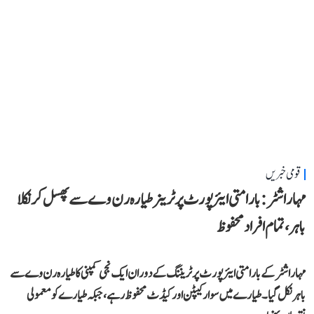
قومی خبریں
مہاراشٹر: بارامتی ایئرپورٹ پر ٹرینر طیارہ رن وے سے پھسل کر نکلا
باہر، تمام افراد محفوظ
مہاراشٹر کے بارامتی ایئرپورٹ پر ٹریننگ کے دوران ایک نجی کمپنی کا طیارہ رن وے سے
باہر نکل گیا۔ طیارے میں سوار کیپٹن اور کیڈٹ محفوظ رہے، جبکہ طیارے کو معمولی