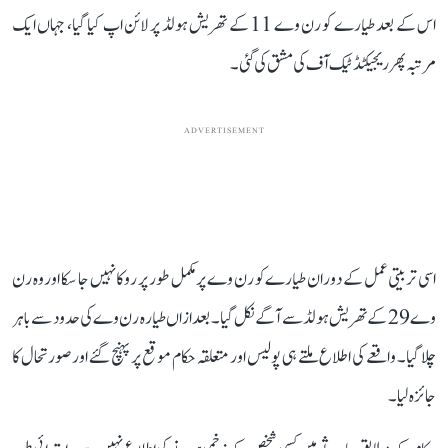
اس کے بعد طیارے کو رن وے 11 کے تھریش ہولڈ پر لائن اپ کیا گیا، جہاں ایک
مرتبہ پھر ریجیکٹڈ ٹیک آف کی مشق کی گئی۔
ADVERTISEMENT
اسی تربیتی عمل کے دوران طیارے کو رن وے پر مکمل طور پر روکا نہیں جا سکا اور وہ رن
وے 29 کے تھریش ہولڈ سے آگے نکل گیا۔ بعد ازاں طیارہ رن وے کی حدود سے باہر
چلا گیا۔ واقعے کی اطلاع ملتے ہی پولیس اور متعلقہ حکام موقع پر پہنچ گئے اور صورتحال کا
جائزہ لیا۔