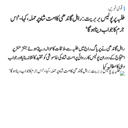
قومی خبریں
طلبہ پر پولیس بربریت: راہل گاندھی کا امت شاہ پر حملہ، کہا- ’اس
جرم کا جواب دینا ہوگا‘
راہل گاندھی نے پریاگ راج میں طلبہ سے ملاقات کا حوالہ دیتے ہوئے جنتر منتر پر
احتجاج کے دوران پولیس کارروائی پر امت شاہ کی خاموشی کو تنقید کا نشانہ بنایا اور جواب
دہی کا مطالبہ کیا