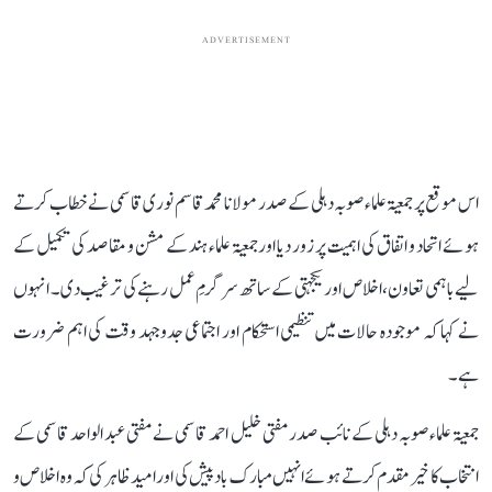
ADVERTISEMENT
اس موقع پر جمعیۃ علماء صوبہ دہلی کے صدر مولانا محمد قاسم نوری قاسمی نے خطاب کرتے
ہوئے اتحاد و اتفاق کی اہمیت پر زور دیا اور جمعیۃ علماء ہند کے مشن و مقاصد کی تکمیل کے
لیے باہمی تعاون، اخلاص اور یکجہتی کے ساتھ سرگرمِ عمل رہنے کی ترغیب دی۔ انہوں
نے کہا کہ موجودہ حالات میں تنظیمی استحکام اور اجتماعی جدوجہد وقت کی اہم ضرورت
ہے۔
جمعیۃ علماء صوبہ دہلی کے نائب صدر مفتی خلیل احمد قاسمی نے مفتی عبد الواحد قاسمی کے
انتخاب کا خیر مقدم کرتے ہوئے انہیں مبارک باد پیش کی اور امید ظاہر کی کہ وہ اخلاص و