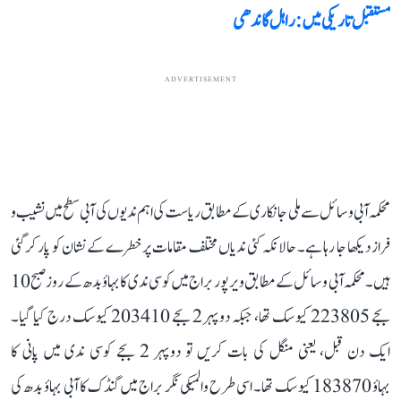
مستقبل تاریکی میں: راہل گاندھی
ADVERTISEMENT
محکمہ آبی وسائل سے ملی جانکاری کے مطابق ریاست کی اہم ندیوں کی آبی سطح میں نشیب و
فراز دیکھا جا رہا ہے۔ حالانکہ کئی ندیاں مختلف مقامات پر خطرے کے نشان کو پار کر گئی
ہیں۔ محکمہ آبی وسائل کے مطابق ویرپور براج میں کوسی ندی کا بہاؤ بدھ کے روز صبح 10
بجے 223805 کیوسک تھا، جبکہ دوپہر 2 بجے 203410 کیوسک درج کیا گیا۔
ایک دن قبل، یعنی منگل کی بات کریں تو دوپہر 2 بجے کوسی ندی میں پانی کا
بہاؤ 183870 کیوسک تھا۔ اسی طرح والمیکی نگر براج میں گنڈک کا آبی بہاؤ بدھ کی