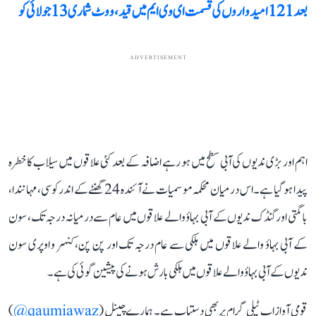
بعد 121 امیدواروں کی قسمت ای وی ایم میں قید، ووٹ شماری 13 جولائی کو
ADVERTISEMENT
اہم اور بڑی ندیوں کی آبی سطح میں ہو رہے اضافہ کے بعد کئی علاقوں میں سیلاب کا خطرہ
پیدا ہو گیا ہے۔ اس درمیان محکمہ موسمیات نے آئندہ 24 گھنٹے کے اندر کوسی، مہانندا،
باگمتی اور گنڈک ندیوں کے آبی بہاؤ والے علاقوں میں عام سے درمیانہ درجہ تک، سون
کے آبی بہاؤ والے علاقوں میں ہلکی سے عام درجہ تک اور پن پن، کنہر و اوپری سون
ندیوں کے آبی بہاؤ والے علاقوں میں ہلکی بارش ہونے کی پیشین گوئی کی ہے۔
قومی آواز اب ٹیلی گرام پر بھی دستیاب ہے۔ ہمارے چینل (
qaumiawaz@
)