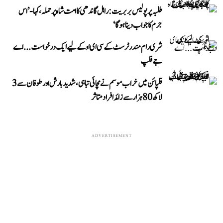
طلبہ پر پولیس بربریت: راہل گاندھی کا امت شاہ پر حملہ، کہا- ’اس
جرم کا جواب دینا ہوگا‘
شری رام مندر ٹرسٹ کے سی ای او کے لیے ایک درخواست...اے
جے فلپ
فلپائن میں خراب موسم نے مچائی تباہی، شدید بارش اور طوفان سے 3
لاکھ 80 ہزار سے زائد افراد متاثر
ADVERTISEMENT