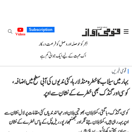
Subscription
Videos
ہجر کو حوصلہ اور وصل کو فرصت درکار
اک محبت کے لیے ایک جوانی کم ہے
قومی خبریں
بہار میں سیلاب کا خطرہ منڈلا رہا، کئی ندیوں کی آبی سطح میں اضافہ،
کوسی اور گنڈک بھی خطرے کے نشان سے اوپر
کوسی، گنڈک، باگمتی، کملا بلان، بھوتہی بلان اور مہانند ندیاں کئی مقامات پر لال نشان سے
اوپر بہہ رہی ہیں، کملا بلان جئے نگر اور جھنجھارپور ریل پُل کے پاس خطرے کے نشان
سے اوپر بہتی دکھائی دے رہی ہیں۔