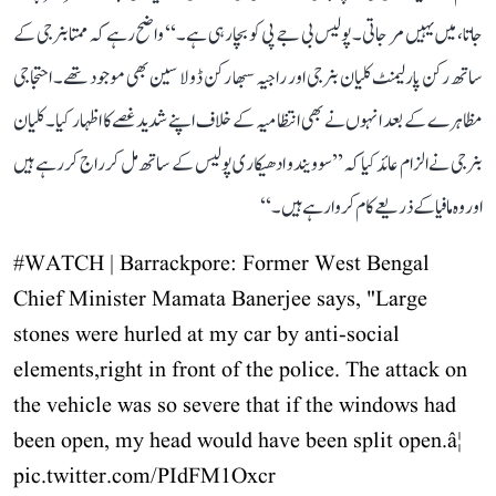
جاتا، میں یہیں مر جاتی۔ پولیس بی جے پی کو بچا رہی ہے۔‘‘ واضح رہے کہ ممتا بنرجی کے
ساتھ رکن پارلیمنٹ کلیان بنرجی اور راجیہ سبھا رکن ڈولا سین بھی موجود تھے۔ احتجاجی
مظاہرے کے بعد انہوں نے بھی انتظامیہ کے خلاف اپنے شدید غصے کا اظہار کیا۔ کلیان
بنرجی نے الزام عائد کیا کہ ’’سوویندو ادھیکاری پولیس کے ساتھ مل کر راج کر رہے ہیں
اور وہ مافیا کے ذریعے کام کروا رہے ہیں۔‘‘
#WATCH
| Barrackpore: Former West Bengal
Chief Minister Mamata Banerjee says, "Large
stones were hurled at my car by anti-social
elements,right in front of the police. The attack on
the vehicle was so severe that if the windows had
been open, my head would have been split open.â¦
pic.twitter.com/PIdFM1Oxcr