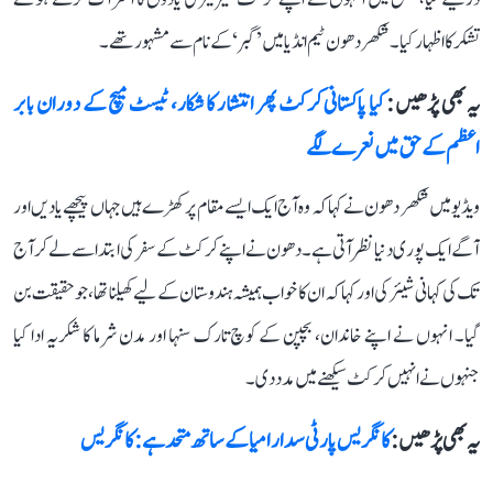
تشکر کا اظہار کیا۔ شکھر دھون ٹیم انڈیا میں ’گبر‘ کے نام سے مشہور تھے۔
یہ بھی پڑھیں :
کیا پاکستانی کرکٹ پھر انتشار کا شکار، ٹیسٹ میچ کے دوران بابر
اعظم کے حق میں نعرے لگے
ویڈیو میں شکھر دھون نے کہا کہ وہ آج ایک ایسے مقام پر کھڑے ہیں جہاں پیچھے یادیں اور
آگے ایک پوری دنیا نظر آتی ہے۔ دھون نے اپنے کرکٹ کے سفر کی ابتدا سے لے کر آج
تک کی کہانی شیئر کی اور کہا کہ ان کا خواب ہمیشہ ہندوستان کے لیے کھیلنا تھا، جو حقیقت بن
گیا۔ انہوں نے اپنے خاندان، بچپن کے کوچ تارک سنہا اور مدن شرما کا شکریہ ادا کیا
جنہوں نے انہیں کرکٹ سیکھنے میں مدد دی۔
یہ بھی پڑھیں :
کانگریس پارٹی سدارامیا کے ساتھ متحد ہے: کانگریس