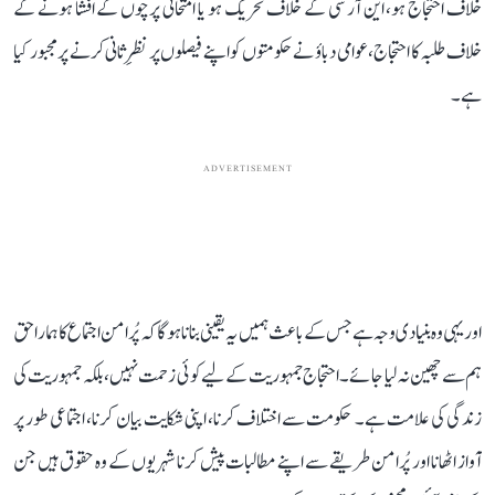
خلاف احتجاج ہو، این آر سی کے خلاف تحریک ہو یا امتحانی پرچوں کے افشا ہونے کے
خلاف طلبہ کا احتجاج، عوامی دباؤ نے حکومتوں کو اپنے فیصلوں پر نظرِ ثانی کرنے پر مجبور کیا
ہے۔
ADVERTISEMENT
اور یہی وہ بنیادی وجہ ہے جس کے باعث ہمیں یہ یقینی بنانا ہوگا کہ پُرامن اجتماع کا ہمارا حق
ہم سے چھین نہ لیا جائے۔ احتجاج جمہوریت کے لیے کوئی زحمت نہیں، بلکہ جمہوریت کی
زندگی کی علامت ہے۔ حکومت سے اختلاف کرنا، اپنی شکایت بیان کرنا، اجتماعی طور پر
آواز اٹھانا اور پُرامن طریقے سے اپنے مطالبات پیش کرنا شہریوں کے وہ حقوق ہیں جن