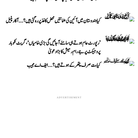
کیا ہندوستان میں آئین کی ضمانتیں محض کاغذ پر رہ گئی ہیں؟...آکار پٹیل
’رپورٹ عام ہوتے ہی سامنے آ جائیں گی بڑی خامیاں‘، گریٹ نکوبار
پروجیکٹ پر جے رام رمیش کا بڑا دعویٰ
کیا بت صرف پتھر کے ہوتے ہیں؟...ایف اے مجیب
ADVERTISEMENT