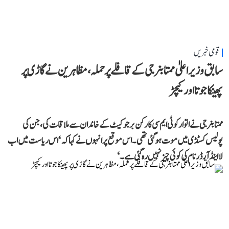
قومی خبریں
سابق وزیر اعلیٰ ممتا بنرجی کے قافلے پر حملہ، مظاہرین نے گاڑی پر
پھینکا جوتا اور کیچڑ
ممتا بنرجی نے اتوار کو ٹی ایم سی کارکن برجو کیٹ کے خاندان سے ملاقات کی، جن کی
پولیس کسٹڈی میں موت ہو گئی تھی۔ اس موقع پر انہوں نے کہا کہ ‘اس ریاست میں اب
لا اینڈ آرڈر نام کی کوئی چیز نہیں رہ گئی ہے۔‘