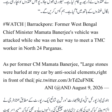
نے غنڈوں کے ذریعہ یہ کام کیا ہے۔ سیکورٹی بھول جاؤ۔ پولیس غنڈوں کو بچا رہی ہے۔
بنگال غنڈوں کے ہاتھ میں آ گیا ہے۔ ہم کیس کریں گے۔‘‘
#WATCH
| Barrackpore: Former West Bengal
Chief Minister Mamata Banerjee's vehicle was
attacked while she was on her way to meet a TMC
worker in North 24 Parganas.
As per former CM Mamata Banerjee, "Large stones
were hurled at my car by anti-social elements,right
in front of theâ¦
pic.twitter.com/JrTd2uFNlK
August 9, 2026
— ANI (@ANI)
ہندی نیوز پورٹل ’ٹی وی 9 بھارت‘ ورش پر شائع ایک رپورٹ کے مطابق ممتا بنرجی نے
الزام عائد کیا کہ ان کی کار پر بڑی اینٹ پھینکی گئی۔ انہوں نے یہ بھی کہا کہ ’’میرا سر پھٹ