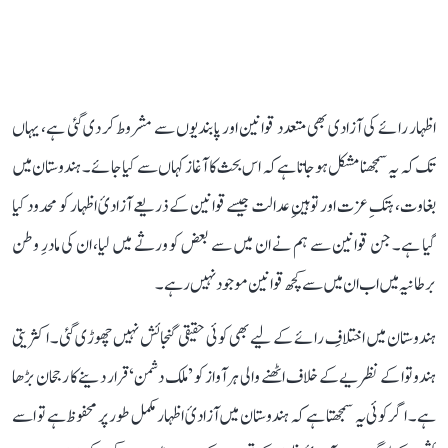
اظہار رائے کی آزادی بھی متعدد قوانین اور پابندیوں سے مشروط کر دی گئی ہے، یہاں
تک کہ یہ سمجھنا مشکل ہو جاتا ہے کہ اس بحث کا آغاز کہاں سے کیا جائے۔ ہندوستان میں
بغاوت، ہتکِ عزت اور توہینِ عدالت جیسے قوانین کے ذریعے آزادیٔ اظہار کو محدود کیا
گیا ہے۔ جن قوانین سے ہم نے ان میں سے بعض کو ورثے میں لیا، ان کی مادرِ وطن
برطانیہ میں اب ان میں سے کچھ قوانین موجود نہیں رہے۔
ہندوستان میں اختلافِ رائے کے لیے بھی کوئی حقیقی گنجائش نہیں چھوڑی گئی۔ اکثریتی
ہندوتوا کے نظریے کے خلاف اٹھنے والی ہر آواز کو ’ملک دشمن‘ قرار دینے کا رجحان بڑھا
ہے۔ اگر کوئی یہ سمجھتا ہے کہ ہندوستان میں آزادیٔ اظہار مکمل طور پر محفوظ ہے تو اسے