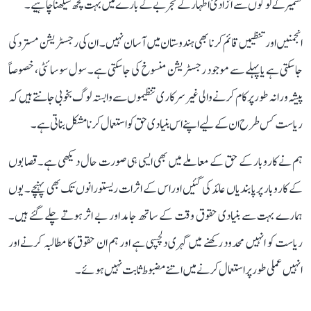
کشمیر کے لوگوں سے آزادیٔ اظہار کے تجربے کے بارے میں بہت کچھ سیکھنا چاہیے۔
انجمنیں اور تنظیمیں قائم کرنا بھی ہندوستان میں آسان نہیں۔ ان کی رجسٹریشن مسترد کی
جا سکتی ہے یا پہلے سے موجود رجسٹریشن منسوخ کی جا سکتی ہے۔ سول سوسائٹی، خصوصاً
پیشہ ورانہ طور پر کام کرنے والی غیر سرکاری تنظیموں سے وابستہ لوگ بخوبی جانتے ہیں کہ
ریاست کس طرح ان کے لیے اپنے اس بنیادی حق کو استعمال کرنا مشکل بناتی ہے۔
ہم نے کاروبار کے حق کے معاملے میں بھی ایسی ہی صورت حال دیکھی ہے۔ قصابوں
کے کاروبار پر پابندیاں عائد کی گئیں اور اس کے اثرات ریستورانوں تک بھی پہنچے۔ یوں
ہمارے بہت سے بنیادی حقوق وقت کے ساتھ جامد اور بے اثر ہوتے چلے گئے ہیں۔
ریاست کو انہیں محدود رکھنے میں گہری دلچسپی ہے اور ہم ان حقوق کا مطالبہ کرنے اور
انہیں عملی طور پر استعمال کرنے میں اتنے مضبوط ثابت نہیں ہوئے۔