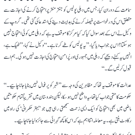
سماعت کے دوران کیا، جس میں دہلی پولیس کو جنتر منتر پر احتجاج کرنے کی اجازت سے
متعلق اس کی درخواست پر فیصلہ کرنے کی ہدایت دینے کی استدعا کی گئی تھی۔ گروپ کے
وکیل نے اس کے بعد سوال کیا کہ کیا مرکز کا موقف یہ ہے کہ دہلی میں کوئی احتجاج نہیں
ہو سکتا؟ اس پر جواب دیا گیا، ’’یہ پولیس کو طے کرنا ہے۔‘‘ وکیل نے کہا، ’’ٹھیک ہے،
انہیں یہ کہنے دیجیے کہ دہلی میں جمہوری اور پُرامن احتجاج کی اجازت نہیں ہوگی۔ ہم اسے
قبول کر لیں گے۔‘‘
عدالت کا موقف یہ تھا کہ مظاہرین کی وجہ سے ’’شہر کو یرغمال نہیں بنایا جانا چاہیے۔‘‘
حکومت کا حتمی جواب کیا تھا، یہ واضح نہیں ہو سکا، لیکن ہندوستان میں تقریباً تمام حکومتیں
ماضی میں بھی احتجاج کو ایک ایسی زحمت سمجھتی رہی ہیں جو ’بہتر حکمرانی‘ کی راہ میں
رکاوٹ بنتی ہے۔ یہ معاملہ اتنا اہم ہے کہ اس کا کچھ گہرائی سے جائزہ لیا جانا چاہیے۔