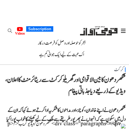
Subscription
Videos
ہجر کو حوصلہ اور وصل کو فرصت درکار
اک محبت کے لیے ایک جوانی کم ہے
کرکٹ
شکھر دھون کا بین الاقوامی اور گھریلو کرکٹ سے ریٹائرمنٹ کا اعلان،
ویڈیو کے ذریعے دیا جذباتی پیغام
شکھر دھون نے اپنے خاندان، کوچز، اور مداحوں کا شکریہ ادا کرتے ہوئے کہا کہ ان کے
دل میں سکون ہے کہ انہوں نے بھرپور طریقے سے ملک کے لیے کھیلنے کا خواب پورا کیا