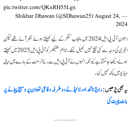
pic.twitter.com/QKxRH55Lgx
August 24,
— Shikhar Dhawan (@SDhawan25)
2024
دھون آئی پی ایل 2024 میں پنجاب کنگز کے لیے کھیلتے ہوئے نظر آئے تھے لیکن
انجری کی وجہ سے کئی میچ نہیں کھیل سکے۔ تاہم شیکھر کو آئی پی ایل 2025 میں کھیلتے
ہوئے دیکھا جا سکتا ہے کیونکہ انہوں نے آئی پی ایل سے ریٹائرمنٹ کے بارے میں اپنی
ویڈیو میں کچھ نہیں کہا۔
یہ بھی پڑھیں :
راج ناتھ اور لائیڈ نے دو طرفہ دفاعی تعاون پر وسیع پیمانے پر
بات چیت کی
ADVERTISEMENT