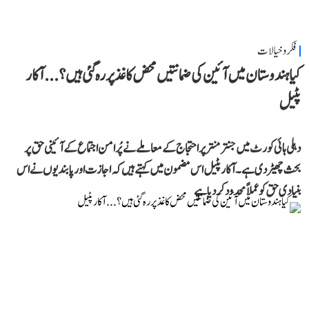
فکر و خیالات
کیا ہندوستان میں آئین کی ضمانتیں محض کاغذ پر رہ گئی ہیں؟...آکار
پٹیل
دہلی ہائی کورٹ میں جنتر منتر پر احتجاج کے معاملے نے پُرامن اجتماع کے آئینی حق پر
بحث چھیڑ دی ہے۔ آکار پٹیل اس مضمون میں کہتے ہیں کہ اجازت اور پابندیوں نے اس
بنیادی حق کو عملاً محدود کر دیا ہے