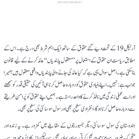
ADVERTISEMENT
آرٹیکل 19 کے تحت دیے گئے حقوق کے ساتھ ایک اہم شرط بھی درج ہے۔ اس کے
مطابق ریاست ان حقوق کے استعمال پر ’’معقول پابندیاں‘‘ عائد کرنے کے لیے قانون
بنا سکتی ہے۔ اصل سوال یہی ہے کہ کیا عائد کی جانے والی پابندیاں واقعی معقول ہیں؟ میرا
جواب ہے: نہیں۔ اپنے بنیادی حقوق کو دوبارہ حاصل کرنا ہی آئین کی حقیقی قدر کو سمجھنے
اور اسے عملی زندگی میں نافذ کرنے کا واحد راستہ ہے۔ ہمیں اپنے حقوق کو پُرامن طریقے
سے دوبارہ حاصل کرنا ہوگا، انفرادی سطح پر بھی اور سول سوسائٹی کی سطح پر بھی۔
ہندوستان کی سول سوسائٹی دیگر جمہوریتوں کے مقابلے میں کمزور ہے۔ یہ زندہ اور
متحرک ضرور ہے، مزاحمت بھی کرتی ہے اور بہادر بھی ہے، لیکن اس کا دائرہ محدود ہے۔