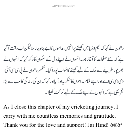
ADVERTISEMENT
دھون نے کہا کہ ٹیم انڈیا میں کھیلنے پر انہیں مداحوں کا بے پناہ پیار ملا لیکن اب وقت آ گیا
ہے کہ نئے صفحات کا آغاز ہو۔ انہوں نے اپنے دل کے سکون کا ذکر کیا کہ انہوں نے
بھرپور طریقے سے ملک کے لیے کھیلنے کا خواب پورا کیا۔ شکھر دھون نے بی سی سی آئی،
ڈی ڈی سی اے اور اپنے تمام مداحوں کا شکریہ ادا کیا اور کہا کہ ان کی زندگی کا سب سے بڑا
فخر یہی ہے کہ انہوں نے اپنے ملک کے لیے کرکٹ کھیلا۔
As I close this chapter of my cricketing journey, I
carry with me countless memories and gratitude.
Thank you for the love and support! Jai Hind! ð®ð³