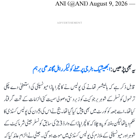
August 9, 2026
— ANI (@ANI)
ADVERTISEMENT
یہ بھی پڑھیں :
ابھیشیک بنرجی پر حملے کو لیکر راہل گاندھی برہم
قابل ذکر ہے کہ ہالیشہر تھانے کی پولیس نے کانچرا پاڑا میونسپلٹی کی استعفیٰ دے چکی
ترنمول کونسلر کے شوہر برجو کیٹ کو زبردستی وصولی سمیت کئی الزامات کے تحت گرفتار
کیا تھا۔ اسے جمعہ کو کورٹ میں بھی پیش کیا گیا تھا۔ جج نے اس کی 5 دن کی پولیس کسٹڈی کا
حکم دیا تھا لیکن ہفتہ کو پتہ چلا کہ کانچرا پاڑا کے وارڈ 23 کی سابق کونسلر جینی شرما کیٹ کے
شوہر اور میونسپلٹی کے ملازم کی پولیس کسٹڈی میں موت ہو گئی۔ جینی نے الزام عائد کیا کہ