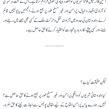
آئین کا آرٹیکل 19 شہریوں کو متعدد بنیادی حقوق فراہم کرتا ہے۔ اس کے تحت ہر شہری
کو آزادیٔ اظہار و خیال، پُرامن اور غیر مسلح طور پر جمع ہونے، انجمنیں یا یونینیں قائم
کرنے، ہندوستان کی حدود میں آزادانہ نقل و حرکت، ملک کے کسی بھی حصے میں رہنے اور
بسنے، اور کسی پیشے، کاروبار یا تجارت کو اختیار کرنے کا حق حاصل ہے۔
ADVERTISEMENT
لیکن حقیقت کیا ہے؟
کیا ہندوستانی شہریوں کو واقعی پُرامن اور غیر مسلح طور پر جمع ہونے کا حق حاصل ہے؟
نہیں۔ ہمارے پاس پُرامن اجتماع کے لیے مقامی پولیس سے اجازت لینے کا حق ضرور