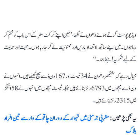
ویڈیو پوسٹ کرتے ہوئے دھون نے لکھا، ’’میں اپنے کرکٹ سفر کے اس باب کو ختم کر
رہا ہوں۔ میں اپنے ساتھ لاتعداد یادیں اور ممنونیت لے کر جا رہا ہوں۔ محبت اور حمایت
کے لیے شکریہ! جئے ہند۔‘‘
خیال رہے کہ شیکھر دھون نے 34 ٹیسٹ اور 167 ون ڈے میچ کھیلے ہیں۔ انہوں نے
ون ڈے میچوں میں 6793 رنز بنائے ہیں جبکہ ٹیسٹ میچوں میں انہوں نے 58 اننگز
میں 2315 رنز بنائے ہیں۔
یہ بھی پڑھیں :
مغربی جرمنی میں تہوار کے دوران چاقو کے وار سے تین افراد
ہلاک