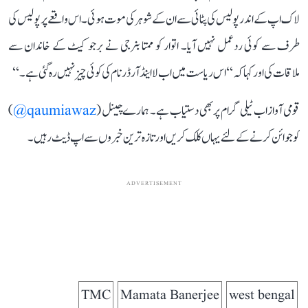
لاک اپ کے اندر پولیس کی پٹائی سے ان کے شوہر کی موت ہوئی۔ اس واقعے پر پولیس کی
طرف سے کوئی ردعمل نہیں آیا۔ اتوار کو ممتا بنرجی نے برجو کیٹ کے خاندان سے
ملاقات کی اور کہا کہ ‘‘اس ریاست میں اب لا اینڈ آرڈر نام کی کوئی چیز نہیں رہ گئی ہے۔‘‘
قومی آواز اب ٹیلی گرام پر بھی دستیاب ہے۔ ہمارے چینل (
qaumiawaz@
)
کو جوائن کرنے کے لئے یہاں کلک کریں اور تازہ ترین خبروں سے اپ ڈیٹ رہیں۔
ADVERTISEMENT
TMC
Mamata Banerjee
west bengal