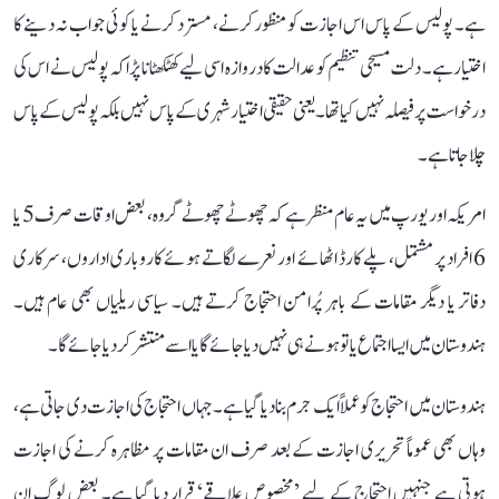
ہے۔ پولیس کے پاس اس اجازت کو منظور کرنے، مسترد کرنے یا کوئی جواب نہ دینے کا
اختیار ہے۔ دلت مسیحی تنظیم کو عدالت کا دروازہ اسی لیے کھٹکھٹانا پڑا کہ پولیس نے اس کی
درخواست پر فیصلہ نہیں کیا تھا۔ یعنی حقیقی اختیار شہری کے پاس نہیں بلکہ پولیس کے پاس
چلا جاتا ہے۔
امریکہ اور یورپ میں یہ عام منظر ہے کہ چھوٹے چھوٹے گروہ، بعض اوقات صرف 5 یا
6 افراد پر مشتمل، پلے کارڈ اٹھائے اور نعرے لگاتے ہوئے کاروباری اداروں، سرکاری
دفاتر یا دیگر مقامات کے باہر پُرامن احتجاج کرتے ہیں۔ سیاسی ریلیاں بھی عام ہیں۔
ہندوستان میں ایسا اجتماع یا تو ہونے ہی نہیں دیا جائے گا یا اسے منتشر کر دیا جائے گا۔
ہندوستان میں احتجاج کو عملاً ایک جرم بنا دیا گیا ہے۔ جہاں احتجاج کی اجازت دی جاتی ہے،
وہاں بھی عموماً تحریری اجازت کے بعد صرف ان مقامات پر مظاہرہ کرنے کی اجازت
ہوتی ہے جنہیں احتجاج کے لیے ’مخصوص علاقے‘ قرار دیا گیا ہے۔ بعض لوگ ان