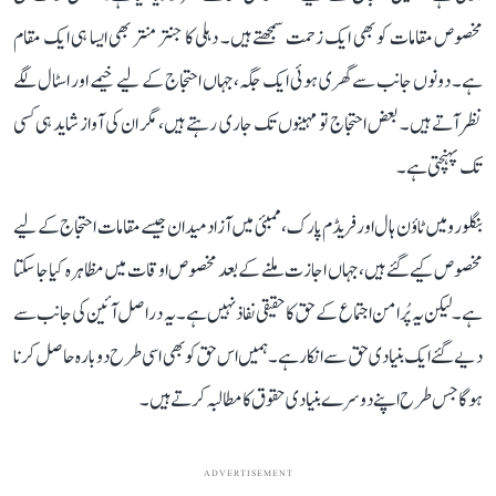
مخصوص مقامات کو بھی ایک زحمت سمجھتے ہیں۔ دہلی کا جنتر منتر بھی ایسا ہی ایک مقام
ہے۔ دونوں جانب سے گھری ہوئی ایک جگہ، جہاں احتجاج کے لیے خیمے اور اسٹال لگے
نظر آتے ہیں۔ بعض احتجاج تو مہینوں تک جاری رہتے ہیں، مگر ان کی آواز شاید ہی کسی
تک پہنچتی ہے۔
بنگلورو میں ٹاؤن ہال اور فریڈم پارک، ممبئی میں آزاد میدان جیسے مقامات احتجاج کے لیے
مخصوص کیے گئے ہیں، جہاں اجازت ملنے کے بعد مخصوص اوقات میں مظاہرہ کیا جا سکتا
ہے۔ لیکن یہ پُرامن اجتماع کے حق کا حقیقی نفاذ نہیں ہے۔ یہ دراصل آئین کی جانب سے
دیے گئے ایک بنیادی حق سے انکار ہے۔ ہمیں اس حق کو بھی اسی طرح دوبارہ حاصل کرنا
ہوگا جس طرح اپنے دوسرے بنیادی حقوق کا مطالبہ کرتے ہیں۔
ADVERTISEMENT