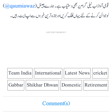
قومی آواز اب ٹیلی گرام پر بھی دستیاب ہے۔ ہمارے چینل (
qaumiawaz@
)
کو جوائن کرنے کے لئے یہاں کلک کریں اور تازہ ترین خبروں سے اپ ڈیٹ رہیں۔
ADVERTISEMENT
Team India
International
Latest News
cricket
Gabbar
Shikhar Dhwan
Domestic
Retirement
Comment(s)