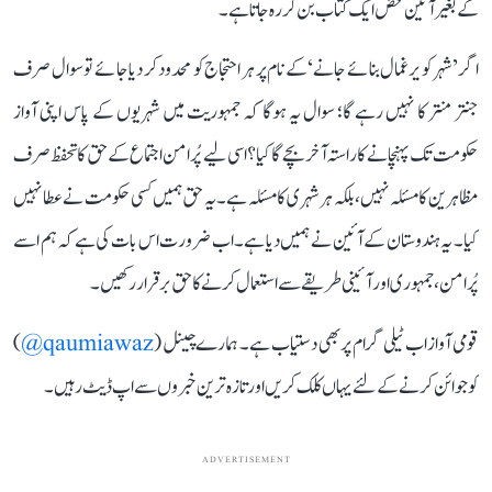
کے بغیر آئین محض ایک کتاب بن کر رہ جاتا ہے۔
اگر ’شہر کو یرغمال بنائے جانے‘ کے نام پر ہر احتجاج کو محدود کر دیا جائے تو سوال صرف
جنتر منتر کا نہیں رہے گا؛ سوال یہ ہوگا کہ جمہوریت میں شہریوں کے پاس اپنی آواز
حکومت تک پہنچانے کا راستہ آخر بچے گا کیا؟ اسی لیے پُرامن اجتماع کے حق کا تحفظ صرف
مظاہرین کا مسئلہ نہیں، بلکہ ہر شہری کا مسئلہ ہے۔ یہ حق ہمیں کسی حکومت نے عطا نہیں
کیا۔ یہ ہندوستان کے آئین نے ہمیں دیا ہے۔ اب ضرورت اس بات کی ہے کہ ہم اسے
پُرامن، جمہوری اور آئینی طریقے سے استعمال کرنے کا حق برقرار رکھیں۔
قومی آواز اب ٹیلی گرام پر بھی دستیاب ہے۔ ہمارے چینل (
qaumiawaz@
)
کو جوائن کرنے کے لئے یہاں کلک کریں اور تازہ ترین خبروں سے اپ ڈیٹ رہیں۔
ADVERTISEMENT