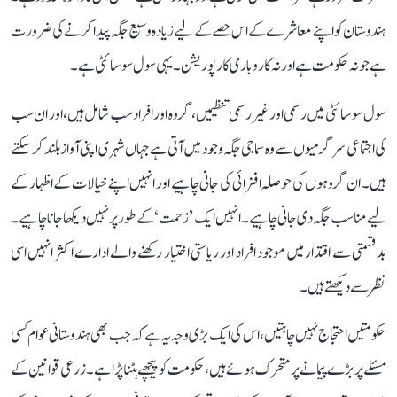
ہندوستان کو اپنے معاشرے کے اس حصے کے لیے زیادہ وسیع جگہ پیدا کرنے کی ضرورت
ہے جو نہ حکومت ہے اور نہ کاروباری کارپوریشن۔ یہی سول سوسائٹی ہے۔
سول سوسائٹی میں رسمی اور غیر رسمی تنظیمیں، گروہ اور افراد سب شامل ہیں، اور ان سب
کی اجتماعی سرگرمیوں سے وہ سماجی جگہ وجود میں آتی ہے جہاں شہری اپنی آواز بلند کر سکتے
ہیں۔ ان گروہوں کی حوصلہ افزائی کی جانی چاہیے اور انہیں اپنے خیالات کے اظہار کے
لیے مناسب جگہ دی جانی چاہیے۔ انہیں ایک ’زحمت‘ کے طور پر نہیں دیکھا جانا چاہیے۔
بدقسمتی سے اقتدار میں موجود افراد اور ریاستی اختیار رکھنے والے ادارے اکثر انہیں اسی
نظر سے دیکھتے ہیں۔
حکومتیں احتجاج نہیں چاہتیں، اس کی ایک بڑی وجہ یہ ہے کہ جب بھی ہندوستانی عوام کسی
مسئلے پر بڑے پیمانے پر متحرک ہوئے ہیں، حکومت کو پیچھے ہٹنا پڑا ہے۔ زرعی قوانین کے