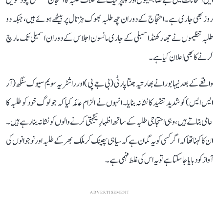
ایل امتحانات میں بے ضابطگیوں اور پیپر لیک کے خلاف طلبہ کا احتجاج مسلسل چودھویں
روز بھی جاری ہے۔ احتجاج کے دوران چھ طلبہ بھوک ہڑتال پر بیٹھے ہوئے ہیں، جبکہ دو
طلبہ تنظیموں نے جھارکھنڈ اسمبلی کے جاری مانسون اجلاس کے دوران اسمبلی تک مارچ
کرنے کا بھی اعلان کیا ہے۔
واقعے کے بعد نیہا بورا نے بھارتیہ جنتا پارٹی (بی جے پی) اور راشٹریہ سویم سیوک سنگھ (آر
ایس ایس) کو شدید تنقید کا نشانہ بنایا۔ انہوں نے الزام عائد کیا کہ جو لوگ خود کو طلبہ کا
حامی بتاتے ہیں، وہی احتجاجی طلبہ کے ساتھ اظہارِ یکجہتی کرنے والوں کو نشانہ بنا رہے ہیں۔
ان کا کہنا تھا کہ اگر کسی کو یہ گمان ہے کہ سیاہی پھینک کر ملک بھر کے طلبہ اور نوجوانوں کی
آواز کو دبایا جا سکتا ہے تو یہ اس کی غلط فہمی ہے۔
ADVERTISEMENT