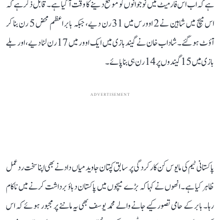
ہے کہ اب اس فارمیٹ میں نوجوانوں کو موقع دینے کا وقت آ گیا ہے۔ قابل ذکر ہے کہ
اس میچ میں شاہین نے 2 اوورس میں 31 رن دیے، جبکہ بابر اعظم محض 5 رن بنا کر
آؤٹ ہو گئے۔ شاداب خان نے گیندبازی میں ایک اوور میں 17 رن لٹا دیے، اور بلے
بازی میں 15 گیندوں پر 14 رن ہی بنا پائے۔
ADVERTISEMENT
پاکستانی ٹیم کی مایوس کن کارکردگی پر سابق کپتان جاوید میاں داد نے بھی اپنا سخت رد عمل
ظاہر کیا ہے۔ انھوں نے کہا کہ بڑے میچوں میں پاکستان دباؤ برداشت کرنے میں ناکام
رہا۔ بابر کے حامی تصور کیے جانے والے محمد یوسف بھی یہ ماننے پر مجبور ہوئے کہ اس