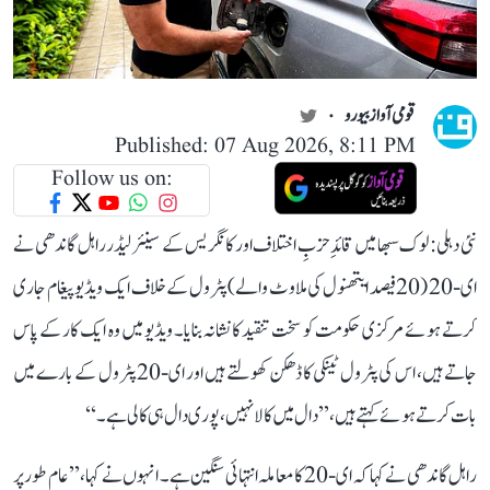
قومی آواز بیورو
Published: 07 Aug 2026, 8:11 PM
Follow us on:
نئی دہلی: لوک سبھا میں قائدِ حزبِ اختلاف اور کانگریس کے سینئر لیڈر راہل گاندھی نے
ای-20 (20 فیصد ایتھنول کی ملاوٹ والے) پٹرول کے خلاف ایک ویڈیو پیغام جاری
کرتے ہوئے مرکزی حکومت کو سخت تنقید کا نشانہ بنایا۔ ویڈیو میں وہ ایک کار کے پاس
جاتے ہیں، اس کی پٹرول ٹینکی کا ڈھکن کھولتے ہیں اور ای-20 پٹرول کے بارے میں
بات کرتے ہوئے کہتے ہیں، ’’دال میں کالا نہیں، پوری دال ہی کالی ہے۔‘‘
راہل گاندھی نے کہا کہ ای-20 کا معاملہ انتہائی سنگین ہے۔ انہوں نے کہا، ’’عام طور پر