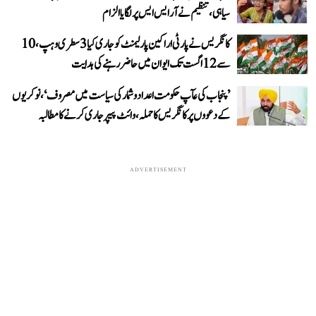
سیاہی، تنظیم نے آر ایس ایس پر لگایا الزام
کانگریس نے پارٹی اراکین پارلیمنٹ کو جاری کیا 3 سطری وہپ، 10
سے 12 اگست تک ایوان میں حاضر رہنے کی ہدایت
’پنجاب کی عآپ حکومت اعداد و شمار کی سیاست میں مصروف‘، نوکریوں
کے دعووں پر کانگریس کا حملہ، وائٹ پیپر جاری کرنے کا مطالبہ
ADVERTISEMENT