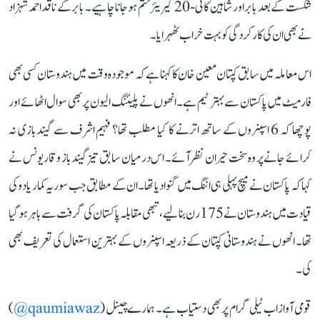
شکست کے بعد بابر اور شاہین کا ٹی-20 کیریئر ختم ہو جانا چاہیے۔ بابر کے ناقد احمد شہزاد
نے بھی ان کی کارکردگی کو بہت خراب ٹھہرایا۔
اس معاملہ میں سابق کپتان معین خان کا کہنا ہے کہ موجودہ وقت میں ہندوستان کسی بھی
فارمیٹ میں پاکستان سے بہتر ٹیم ہے۔ انھوں نے پلیئنگ الیون پر بھی سوال اٹھائے اور
پوچھا کہ 6 اسپنروں کے ساتھ اترنے کا کیا مطلب تھا؟ فہیم اشرف سے گیندبازی نہ
کرائے جانے پر وہ سخت حیران نظر آئے۔ اس درمیان سابق تیز گیندباز وقار یونس نے
کہا کہ پاکستان نے میچ پہلی ہی اننگ میں گنوا دیا تھا۔ ان کے مطابق جب سوریہ کمار یادو کی
قیادت میں ہندوستان نے 175 رن بنا لیے، تبھی مقابلہ پاکستان کی گرفت سے باہر ہو گیا
تھا۔ انھوں نے ہندوستانی کپتان کے ذریعہ اسپنروں کے بہترین استعمال کی تعریف بھی
کی۔
قومی آواز اب ٹیلی گرام پر بھی دستیاب ہے۔ ہمارے چینل (
qaumiawaz@
)