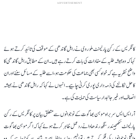
ADVERTISEMENT
کانگریس کے رکن پارلیمنٹ ملو روی نے راہل گاندھی کے موقف کی تائید کرتے ہوئے
کہا کہ وہ ہمیشہ طلبہ کے مفادات کی بات کرتے رہے ہیں۔ ان کے مطابق راہل گاندھی کا
واضح نظریہ ہے کہ خواہ کسی بھی جماعت کی حکومت ہو، اسے طلبہ کے مسائل سننے اور ان
کا حل نکالنے کی ذمہ داری پوری کرنی چاہیے۔ انہوں نے کہا کہ راہل گاندھی نے ہمیشہ
انصاف اور غیر جانبدار سیاست کی حمایت کی ہے۔
آر ایس ایس سربراہ موہن بھاگوت کے نوجوانوں سے متعلق بیان پر کانگریس کے رکن
پارلیمنٹ سکھجیندر سنگھ رندھاوا نے ردعمل ظاہر کرتے ہوئے کہا کہ اگر موہن بھاگوت
واقعی نوجوانوں کی فکر کرتے ہیں تو انہیں وزیر داخلہ امت شاہ سے کہنا چاہیے کہ وہ