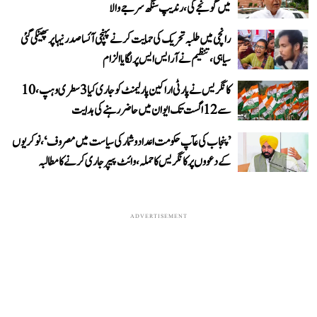
میں گونجے گی، رندیپ سنگھ سرجے والا
رانچی میں طلبہ تحریک کی حمایت کرنے پہنچی آئسا صدر نیہا پر پھینکی گئی
سیاہی، تنظیم نے آر ایس ایس پر لگایا الزام
کانگریس نے پارٹی اراکین پارلیمنٹ کو جاری کیا 3 سطری وہپ، 10
سے 12 اگست تک ایوان میں حاضر رہنے کی ہدایت
’پنجاب کی عآپ حکومت اعداد و شمار کی سیاست میں مصروف‘، نوکریوں
کے دعووں پر کانگریس کا حملہ، وائٹ پیپر جاری کرنے کا مطالبہ
ADVERTISEMENT