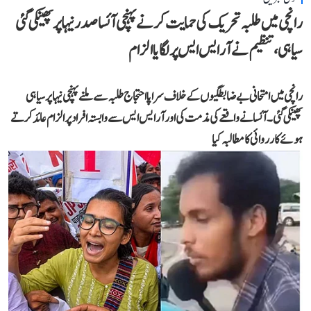
رانچی میں طلبہ تحریک کی حمایت کرنے پہنچی آئسا صدر نیہا پر پھینکی گئی
سیاہی، تنظیم نے آر ایس ایس پر لگایا الزام
رانچی میں امتحانی بے ضابطگیوں کے خلاف سراپا احتجاج طلبہ سے ملنے پہنچی نیہا پر سیاہی
پھینکی گئی۔ آئسا نے واقعے کی مذمت کی اور آر ایس ایس سے وابستہ افراد پر الزام عائد کرتے
ہوئے کارروائی کا مطالبہ کیا