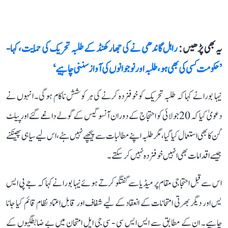
یہ بھی پڑھیں :
راہل گاندھی نے کی جھارکھنڈ کے طلبہ تحریک کی حمایت، کہا-
’حکومت کسی کی بھی ہو، طلبہ اور نوجوانوں کی آواز سننی چاہیے‘
نیہا بورا نے کہا کہ طلبہ تحریک کو خوفزدہ کرنے کی ہر کوشش ناکام ہوگی۔ انہوں نے
دعویٰ کیا کہ 20 جولائی کو احتجاج کے دوران آنسو گیس کے گولے داغے گئے اور پیلٹ
گن کا بھی استعمال کیا گیا، مگر طلبہ اپنے مطالبات سے پیچھے نہیں ہٹے، اس لیے سیاہی پھینکنے
جیسے اقدامات بھی انہیں خوفزدہ نہیں کر سکتے۔
اس سے قبل احتجاجی مقام پر میڈیا سے گفتگو کرتے ہوئے نیہا بورا نے کہا کہ جے پی ایس
یس اور دیگر بھرتی امتحانات کے انعقاد کے لیے شفاف اور قابلِ اعتماد نظام قائم کیا جانا
چاہیے۔ ان کے مطابق سے ایس ایس سی - سی جی ایل امتحان میں بے ضابطگیوں کے