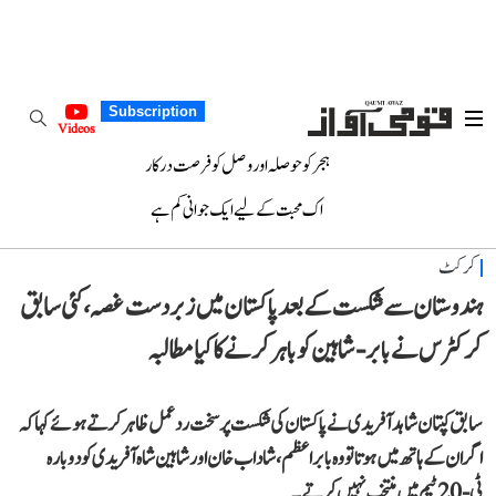
Subscription
Videos
ہجر کو حوصلہ اور وصل کو فرصت درکار
اک محبت کے لیے ایک جوانی کم ہے
کرکٹ
ہندوستان سے شکست کے بعد پاکستان میں زبردست غصہ، کئی سابق
کرکٹرس نے بابر-شاہین کو باہر کرنے کا کیا مطالبہ
سابق کپتان شاہد آفریدی نے پاکستان کی شکست پر سخت رد عمل ظاہر کرتے ہوئے کہا کہ
اگر ان کے ہاتھ میں ہوتا تو وہ بابر اعظم، شاداب خان اور شاہین شاہ آفریدی کو دوبارہ
ٹی-20 ٹیم میں منتخب نہیں کرتے۔