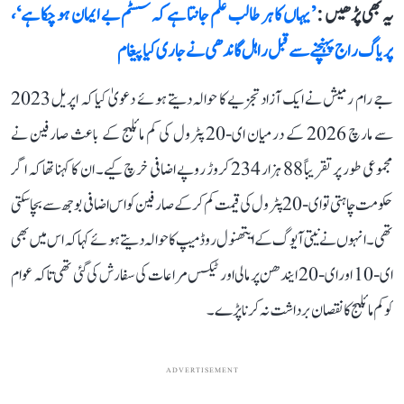
یہ بھی پڑھیں :
’یہاں کا ہر طالب علم جانتا ہے کہ سسٹم بے ایمان ہو چکا ہے‘،
پریاگ راج پہنچنے سے قبل راہل گاندھی نے جاری کیا پیغام
جے رام رمیش نے ایک آزاد تجزیے کا حوالہ دیتے ہوئے دعویٰ کیا کہ اپریل 2023
سے مارچ 2026 کے درمیان ای-20 پٹرول کی کم مائلیج کے باعث صارفین نے
مجموعی طور پر تقریباً 88 ہزار 234 کروڑ روپے اضافی خرچ کیے۔ ان کا کہنا تھا کہ اگر
حکومت چاہتی تو ای-20 پٹرول کی قیمت کم کرکے صارفین کو اس اضافی بوجھ سے بچا سکتی
تھی۔ انہوں نے نیتی آیوگ کے ایتھنول روڈ میپ کا حوالہ دیتے ہوئے کہا کہ اس میں بھی
ای-10 اور ای-20 ایندھن پر مالی اور ٹیکس مراعات کی سفارش کی گئی تھی تاکہ عوام
کو کم مائلیج کا نقصان برداشت نہ کرنا پڑے۔
ADVERTISEMENT