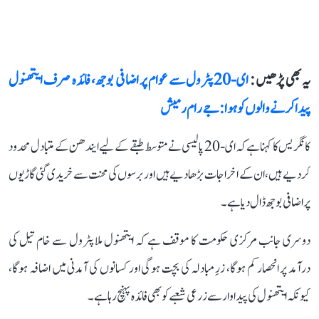
یہ بھی پڑھیں :
ای-20 پٹرول سے عوام پر اضافی بوجھ، فائدہ صرف ایتھنول
پیدا کرنے والوں کو ہوا: جے رام رمیش
کانگریس کا کہنا ہے کہ ای-20 پالیسی نے متوسط طبقے کے لیے ایندھن کے متبادل محدود
کر دیے ہیں، ان کے اخراجات بڑھا دیے ہیں اور برسوں کی محنت سے خریدی گئی گاڑیوں
پر اضافی بوجھ ڈال دیا ہے۔
دوسری جانب مرکزی حکومت کا موقف ہے کہ ایتھنول ملا پٹرول سے خام تیل کی
درآمد پر انحصار کم ہوگا، زرِ مبادلہ کی بچت ہوگی اور کسانوں کی آمدنی میں اضافہ ہوگا،
کیونکہ ایتھنول کی پیداوار سے زرعی شعبے کو بھی فائدہ پہنچ رہا ہے۔