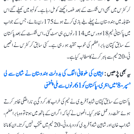
کرکٹرس میں بھی اس شکست کے بعد غصہ دیکھنے کو مل رہا ہے۔ کولمبو میں کھیلے گئے اس
مقابلہ میں ہندوستان نے پہلے بلے بازی کرتے ہوئے 175 رن بنائے، جس کے جواب
میں پاکستانی ٹیم 18 اوورس میں 114 رنوں پر ہی سمٹ گئی۔ اس شکست کے بعد پاکستان
کے سابق کپتان بابر اعظم کی خوب تنقید ہو رہی ہے۔ کئی سابق کرکٹرس نے انھیں
ٹی-20 ٹیم سے باہر کرنے کا مطالبہ کیا ہے۔
یہ بھی پڑھیں :
ایشان کی طوفانی اننگ کی بدولت ہندوستان نے شان سے لی
’سپر-8‘ میں انٹری، پاکستان کو 61 رنوں سے ملی پٹخنی
پاکستان کے سابق کپتان شاہد آفریدی نے ٹیم کی خراب کارکردگی پر ناراضگی ظاہر کرتے
ہوئے سخت رد عمل ظاہر کیا۔ انھوں نے کہا کہ اگر ان کے ہاتھ میں ہوتا تو وہ بابر اعطم،
شاداب خان اور شاہین شاہ آفریدی کو دوبارہ ٹی-20 ٹیم میں منتخب نہیں کرتا۔ ان کا ماننا