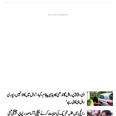
ADVERTISEMENT
ای-20 پر راہل گاندھی کا ویڈیو پیغام، کہا- ’دال میں کالا نہیں، پوری
دال ہی کالی ہے‘
رانچی میں طلبہ تحریک کی حمایت کرنے پہنچی آئسا صدر نیہا پر پھینکی گئی