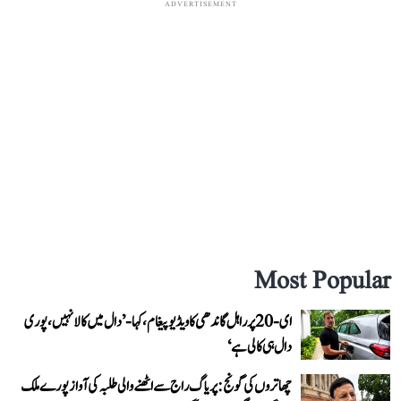
ADVERTISEMENT
Most Popular
ای-20 پر راہل گاندھی کا ویڈیو پیغام، کہا- ’دال میں کالا نہیں، پوری
دال ہی کالی ہے‘
چھاتروں کی گونج: پریاگ راج سے اٹھنے والی طلبہ کی آواز پورے ملک