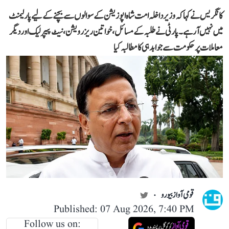
کانگریس نے کہا کہ وزیر داخلہ امت شاہ اپوزیشن کے سوالوں سے بچنے کے لیے پارلیمنٹ
میں نہیں آ رہے۔ پارٹی نے طلبہ کے مسائل، خواتین ریزرویشن، نیٹ پیپر لیک اور دیگر
معاملات پر حکومت سے جوابدہی کا مطالبہ کیا
قومی آواز بیورو
Published: 07 Aug 2026, 7:40 PM
Follow us on: