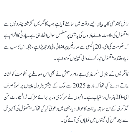
راہل گاندھی کا یہ بیان ایسے وقت میں سامنے آیا ہے جب کانگریس گزشتہ چند دنوں سے
ایتھنول کی ملاوٹ والے پٹرول کی پالیسی پر مسلسل سوال اٹھا رہی ہے۔ پارٹی کا الزام ہے
کہ حکومت کی ای-20 پالیسی سے صارفین پر اضافی مالی بوجھ پڑا ہے، جبکہ اس کا سب سے
زیادہ فائدہ ایتھنول تیار کرنے والی کمپنیوں کو ہوا ہے۔
کانگریس کے جنرل سکریٹری جے رام رمیش نے بھی اس معاملے پر حکومت کو نشانہ
بناتے ہوئے کہا تھا کہ مارچ 2025 سے ملک کے بیشتر پٹرول پمپوں پر عملاً صرف
ای-20 پٹرول دستیاب ہے۔ انہوں نے مرکزی وزیر برائے سڑک ٹرانسپورٹ نتن
گڈکری کے ان سابقہ بیانات کا حوالہ دیا، جن میں دعویٰ کیا گیا تھا کہ ایتھنول کی آمیزش
سے ایندھن کی قیمتوں میں نمایاں کمی آئے گی۔