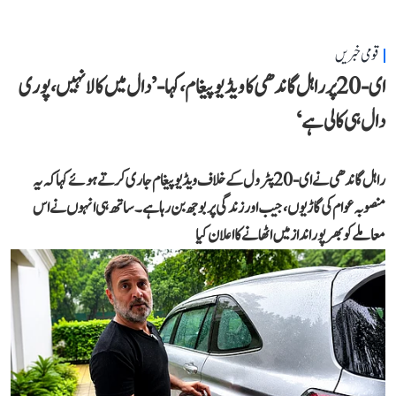
قومی خبریں
ای-20 پر راہل گاندھی کا ویڈیو پیغام، کہا- ’دال میں کالا نہیں، پوری
دال ہی کالی ہے‘
راہل گاندھی نے ای-20 پٹرول کے خلاف ویڈیو پیغام جاری کرتے ہوئے کہا کہ یہ
منصوبہ عوام کی گاڑیوں، جیب اور زندگی پر بوجھ بن رہا ہے۔ ساتھ ہی انہوں نے اس
معاملے کو بھرپور انداز میں اٹھانے کا اعلان کیا