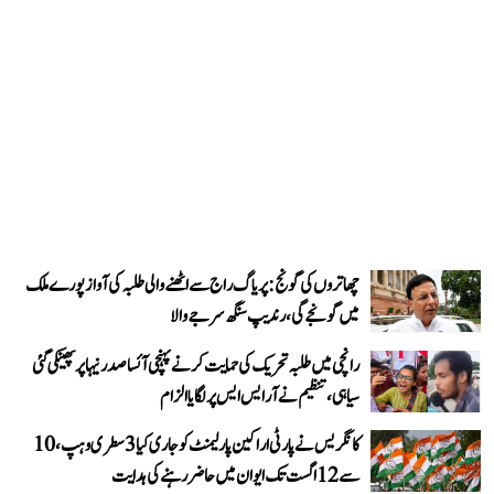
چھاتروں کی گونج: پریاگ راج سے اٹھنے والی طلبہ کی آواز پورے ملک
میں گونجے گی، رندیپ سنگھ سرجے والا
رانچی میں طلبہ تحریک کی حمایت کرنے پہنچی آئسا صدر نیہا پر پھینکی گئی
سیاہی، تنظیم نے آر ایس ایس پر لگایا الزام
کانگریس نے پارٹی اراکین پارلیمنٹ کو جاری کیا 3 سطری وہپ، 10
سے 12 اگست تک ایوان میں حاضر رہنے کی ہدایت