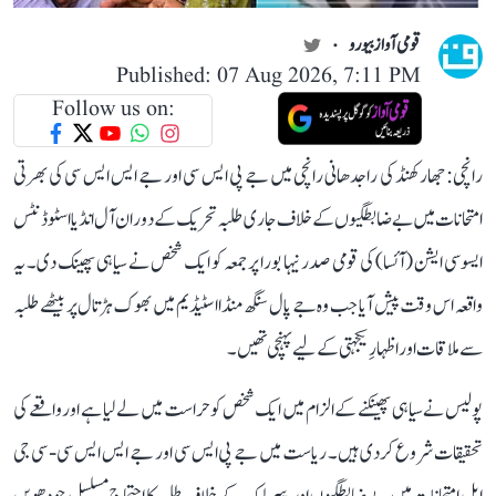
قومی آواز بیورو
Published: 07 Aug 2026, 7:11 PM
Follow us on:
رانچی: جھارکھنڈ کی راجدھانی رانچی میں جے پی ایس سی اور جے ایس ایس سی کی بھرتی
امتحانات میں بے ضابطگیوں کے خلاف جاری طلبہ تحریک کے دوران آل انڈیا اسٹوڈنٹس
ایسوسی ایشن (آئسا) کی قومی صدر نیہا بورا پر جمعہ کو ایک شخص نے سیاہی پھینک دی۔ یہ
واقعہ اس وقت پیش آیا جب وہ جے پال سنگھ منڈا اسٹیڈیم میں بھوک ہڑتال پر بیٹھے طلبہ
سے ملاقات اور اظہارِ یکجہتی کے لیے پہنچی تھیں۔
پولیس نے سیاہی پھینکنے کے الزام میں ایک شخص کو حراست میں لے لیا ہے اور واقعے کی
تحقیقات شروع کر دی ہیں۔ ریاست میں جے پی ایس سی اور جے ایس ایس سی - سی جی