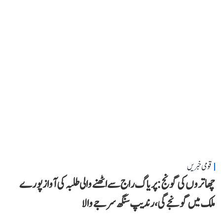
قومی خبریں
چھاتروں کی گونج: پریاگ راج سے اٹھنے والی طلبہ کی آواز پورے
ملک میں گونجے گی، رندیپ سنگھ سرجے والا