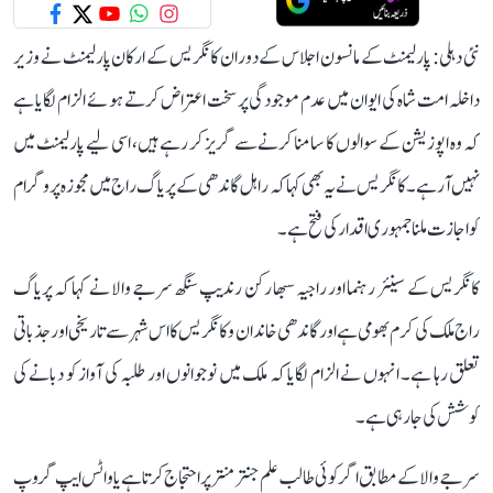
نئی دہلی: پارلیمنٹ کے مانسون اجلاس کے دوران کانگریس کے ارکان پارلیمنٹ نے وزیر
داخلہ امت شاہ کی ایوان میں عدم موجودگی پر سخت اعتراض کرتے ہوئے الزام لگایا ہے
کہ وہ اپوزیشن کے سوالوں کا سامنا کرنے سے گریز کر رہے ہیں، اسی لیے پارلیمنٹ میں
نہیں آ رہے۔ کانگریس نے یہ بھی کہا کہ راہل گاندھی کے پریاگ راج میں مجوزہ پروگرام
کو اجازت ملنا جمہوری اقدار کی فتح ہے۔
کانگریس کے سینئر رہنما اور راجیہ سبھا رکن رندیپ سنگھ سرجے والا نے کہا کہ پریاگ
راج ملک کی کرم بھومی ہے اور گاندھی خاندان و کانگریس کا اس شہر سے تاریخی اور جذباتی
تعلق رہا ہے۔ انہوں نے الزام لگایا کہ ملک میں نوجوانوں اور طلبہ کی آواز کو دبانے کی
کوشش کی جا رہی ہے۔
سرجے والا کے مطابق اگر کوئی طالب علم جنتر منتر پر احتجاج کرتا ہے یا واٹس ایپ گروپ