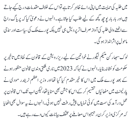
میں طلبہ کی حمایت میں اپنی رائے ظاہر کرتا ہے تو اس کے خلاف مقدمات درج کیے جاتے
ہیں اور بار بار پوچھ گچھ کے لیے طلب کیا جاتا ہے۔ انہوں نے دعویٰ کیا کہ پریاگ راج
سے اٹھنے والی طلبہ کی آواز صرف اتر پردیش ہی نہیں بلکہ پورے ملک کی سیاست اور سماجی
ماحول پر اثر انداز ہوگی۔
لوک سبھا رکن منیکم ٹیگور نے خواتین کے لیے ریزرویشن کے قانون کے نفاذ میں تاخیر پر
حکومت کو نشانہ بنایا۔ انہوں نے کہا کہ 2023 میں ناری شکتی وندن قانون منظور ہونے
کے بعد پورے ملک میں اس کا خیرمقدم کیا گیا تھا اور وزیر اعظم نریندر مودی نے
پارلیمنٹ میں مٹھائیاں تقسیم کر کے اس کا جشن بھی منایا تھا، لیکن اب تک اس قانون پر
عمل درآمد کی سمت میں کوئی نمایاں پیش رفت نہیں ہوئی۔ انہوں نے یہ سوال بھی اٹھایا
کہ مرکزی وزیر کرن رجیجو اس معاملے پر مختلف بیانات کیوں دے رہے ہیں۔