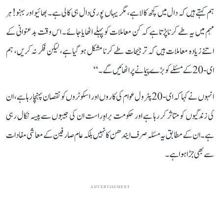
ہم کہتے ہیں کہ دال میں کچھ کالا ہے، مگر یہاں پوری دال ہی کالی ہے۔ بھائیو اور بہنو! ہر
مہم میں یہ طے کرنا پڑتا ہے کہ کن معاملات کو پہلے اٹھایا جائے۔ اس وقت بدعنوانی کے
اتنے زیادہ معاملات ہیں کہ ترجیحات طے کرنا مشکل ہو گیا ہے، لیکن فکر نہ کریں، ہم
ای-20 کے مسئلے کو بڑے پیمانے پر اٹھائیں گے۔‘‘
انہوں نے کہا کہ ای-20 پٹرول عوام کی کاروں اور اسکوٹروں کو نقصان پہنچا رہا ہے، ان
کی زندگیوں کو متاثر کر رہا ہے اور حکومت براہِ راست ان کی جیبوں سے پیسہ نکال رہی
ہے۔ ان کے مطابق یہ مسئلہ صرف ایندھن کا نہیں بلکہ عام صارفین کے معاشی مفادات
سے بھی جڑا ہوا ہے۔
ADVERTISEMENT