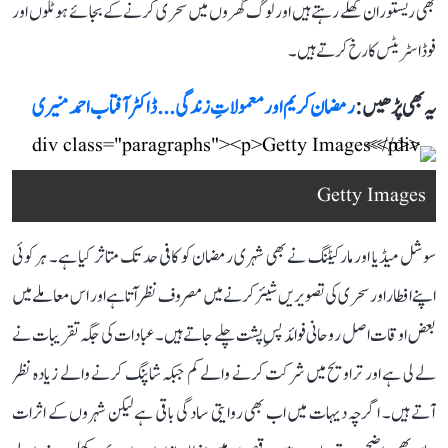
بھی ریستوران کھلے رہتے ہیں اور لوگ گھروں میں سحری کرنے کے بجائے ہوٹلوں اور
فوڈ اسٹریٹس کا رخ کرتے ہیں۔
یہ بھی پڑھیں :
رمضان کریم اور معمولاتِ زندگی... ڈاکٹر آفتاب احمد منیری
Getty Images
RITESH SHUKLA
سوشل میڈیا اور مارکیٹنگ نے بھی شہری رمضان کو کافی حد تک متاثر کیا ہے۔ ہر کوئی
اپنے افطار اور سحری کی تصویریں شیئر کرنے میں مصروف نظر آتا ہے اور اس معاملے میں
بعض اوقات اصل روحانی فوائد پسِ پشت چلے جاتے ہیں۔ عبادات کی جگہ تقریبات نے
لے لی ہے اور تراویح میں شرکت کرنے والے کم جبکہ شاپنگ کرنے والے زیادہ نظر
آتے ہیں۔ اگرچہ دیہات میں اب بھی روایتی سادگی باقی ہے لیکن شہروں کے اثرات