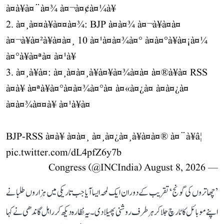
à¤à¥à¤¨à¤¾ à¤¬à¤¢à¤¼à¥
2. à¤¸à¤¤à¥à¤¤à¤¾: BJP à¤à¤¾ à¤¬à¥à¤à¤
à¤¬à¥à¤²à¥à¤à¤¸ 10 à¤¹à¤à¤¾à¤° à¤à¤°à¥à¤¡à¤¼
à¤°à¥à¤ªà¤ à¤¹à¥
3. à¤¸à¥à¤: à¤¸à¤à¤¸à¥à¤¥à¤¾à¤à¤ à¤®à¥à¤ RSS
à¤à¥ à¤ªà¥à¤°à¤à¤¾à¤°à¤ à¤«à¤¿à¤ à¤à¤¿à¤
à¤à¤¾à¤¤à¥ à¤¹à¥à¤
BJP-RSS à¤à¥ à¤à¤¸ à¤¸à¤¿à¤¸à¥à¤à¤® à¤¨à¥â¦
pic.twitter.com/dL4pfZ6y7b
August 8, 2026
— Congress (@INCIndia)
’چھاتروں کی گونج‘ تقریب کے دوران ایک لمحہ ایسا آیا جب تاریکی میں ہزاروں طلبا نے
اپنے موبائل کا ٹارچ جلا کر ہر طرف روشنی پھیلا دی۔ یہ نظارہ دیکھ کر راہل گاندھی نے کہا