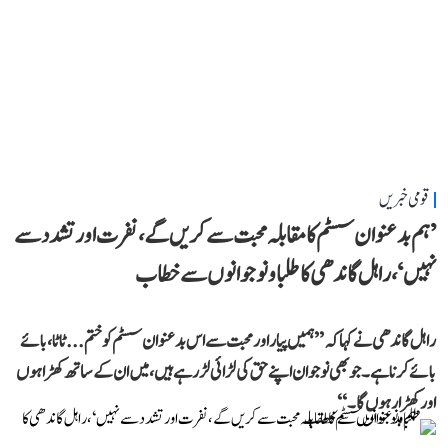
قومی خبریں
’ہم بدعنوان سسٹم کا مقابلہ محبت سے کریں گے، نفرت اور تشدد سے
نہیں‘، راہل گاندھی کا طلبا و نوجوانوں سے خطاب
راہل گاندھی نے کہا کہ ’’ہمیں پیار اور محبت سے اس بدعنوان سسٹم کو ختم... ٹاٹا، بائے
بائے کرنا ہے۔ جو بھی نوجوان اپنے حق کی لڑائی لڑ رہے ہیں، میں ان کے ساتھ کھڑا ہوں
اور کھڑا رہوں گا۔‘‘