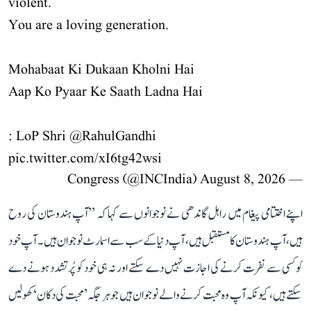
violent.
You are a loving generation.
Mohabaat Ki Dukaan Kholni Hai
Aap Ko Pyaar Ke Saath Ladna Hai
: LoP Shri
@RahulGandhi
pic.twitter.com/xI6tg42wsi
August 8, 2026
— Congress (@INCIndia)
اپنے اختتامی پیغام میں راہل گاندھی نے نوجوانوں سے کہا کہ ’’آپ ہندوستان کی روح
ہیں، آپ ہندوستان کا مستقبل ہیں، آپ دنیا کے سب سے اسمارٹ نوجوان ہیں۔ آپ خود
کو کسی سے نفرت کرنے کی اجازت نہیں دے سکتے اور نہ ہی خود کو پُرتشدد ہونے دے
سکتے ہیں، کیونکہ آپ وہ محبت کرنے والے نوجوان ہیں جو ہر جگہ ’محبت کی دکان‘ کھولیں