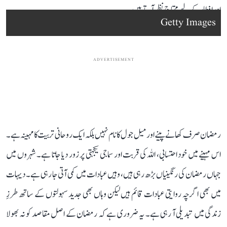
اور افطار کے لیے محتاج نظر آتے ہیں۔
Getty Images
ADVERTISEMENT
رمضان صرف کھانے پینے اور میل جول کا نام نہیں بلکہ ایک روحانی تربیت کا مہینہ ہے۔
اس مہینے میں خود احتسابی، اللہ کی قربت اور سماجی یکجہتی پر زور دیا جاتا ہے۔ شہروں میں
جہاں رمضان کی رنگینیاں بڑھ رہی ہیں، وہیں عبادات میں کمی آتی جا رہی ہے۔ دیہات
میں بھی اگرچہ روایتی عبادات قائم ہیں لیکن وہاں بھی جدید سہولتوں کے ساتھ طرزِ
زندگی میں تبدیلی آ رہی ہے۔ یہ ضروری ہے کہ رمضان کے اصل مقاصد کو نہ بھولا