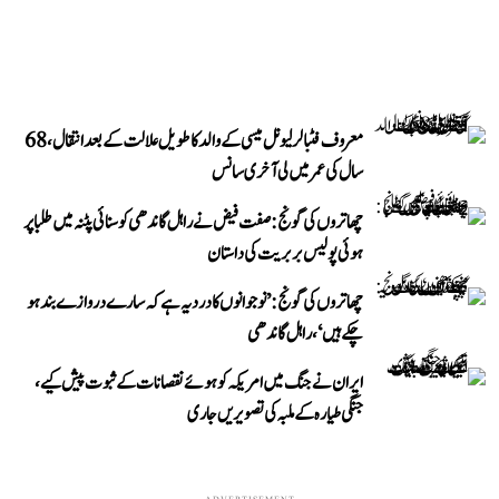
معروف فٹبالر لیونل میسی کے والد کا طویل علالت کے بعد انتقال، 68
سال کی عمر میں لی آخری سانس
چھاتروں کی گونج: صفت فیض نے راہل گاندھی کو سنائی پٹنہ میں طلبا پر
ہوئی پولیس بربریت کی داستان
چھاتروں کی گونج: ’نوجوانوں کا درد یہ ہے کہ سارے دروازے بند ہو
چکے ہیں‘، راہل گاندھی
ایران نے جنگ میں امریکہ کو ہوئے نقصانات کے ثبوت پیش کیے،
جنگی طیارہ کے ملبہ کی تصویریں جاری