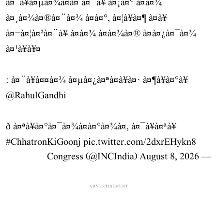
à¤¯à¥à¤µà¤¾à¤à¤ à¤¨à¥ à¤¡à¤° à¤à¤¾
à¤¸à¤¾à¤®à¤¨à¤¾ à¤à¤°, à¤¦à¥à¤¶ à¤à¥
à¤¬à¤¦à¤²à¤¨à¥ à¤à¤¾ à¤à¤¾à¤® à¤à¤¿à¤¯à¤¾
à¤¹à¥à¥¤
: à¤¨à¥à¤¤à¤¾ à¤µà¤¿à¤ªà¤à¥à¤· à¤¶à¥à¤°à¥
@RahulGandhi
ð à¤ªà¥à¤°à¤¯à¤¾à¤à¤°à¤¾à¤, à¤¯à¥à¤ªà¥
#ChhatronKiGoonj
pic.twitter.com/2dxrEHykn8
August 8, 2026
— Congress (@INCIndia)
ADVERTISEMENT