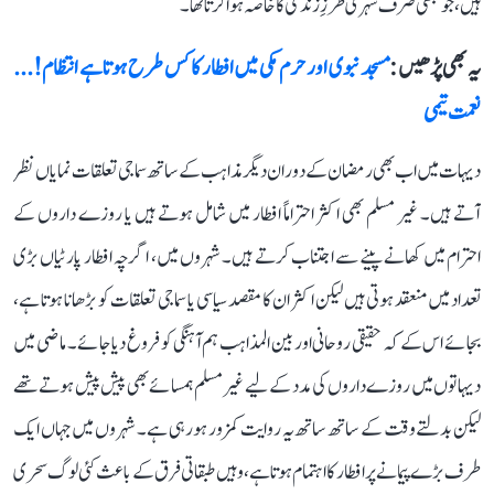
ہیں، جو کبھی صرف شہری طرزِ زندگی کا خاصہ ہوا کرتا تھا۔
یہ بھی پڑھیں :
مسجد نبوی اور حرم مکی میں افطار کا کس طرح ہوتا ہے انتظام!...
نعمت تیمی
دیہات میں اب بھی رمضان کے دوران دیگر مذاہب کے ساتھ سماجی تعلقات نمایاں نظر
آتے ہیں۔ غیر مسلم بھی اکثر احتراماً افطار میں شامل ہوتے ہیں یا روزے داروں کے
احترام میں کھانے پینے سے اجتناب کرتے ہیں۔ شہروں میں، اگرچہ افطار پارٹیاں بڑی
تعداد میں منعقد ہوتی ہیں لیکن اکثر ان کا مقصد سیاسی یا سماجی تعلقات کو بڑھانا ہوتا ہے،
بجائے اس کے کہ حقیقی روحانی اور بین المذاہب ہم آہنگی کو فروغ دیا جائے۔ ماضی میں
دیہاتوں میں روزے داروں کی مدد کے لیے غیر مسلم ہمسائے بھی پیش پیش ہوتے تھے
لیکن بدلتے وقت کے ساتھ ساتھ یہ روایت کمزور ہو رہی ہے۔ شہروں میں جہاں ایک
طرف بڑے پیمانے پر افطار کا اہتمام ہوتا ہے، وہیں طبقاتی فرق کے باعث کئی لوگ سحری