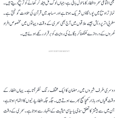
بھی اجتماعی سحر و افطار کا ماحول باقی ہے، جہاں لوگ مل بیٹھ کر کھانے کو ترجیح دیتے ہیں۔
نمازِ تراویح میں پورا گاؤں شریک ہوتا ہے اور مساجد میں قرآن کی تلاوت گونجتی ہے۔
مغربی اتر پردیش جیسے علاقوں میں آج بھی سحری کے وقت دیہاتوں میں مخصوص افراد
گھروں کے دروازے کھٹکھٹا کر جگانے کی روایت کو برقرار رکھے ہوئے ہیں۔
ADVERTISEMENT
دوسری طرف شہروں میں رمضان کا ایک مختلف رنگ نظر آتا ہے۔ یہاں افطار کے
وقت گلیاں اور بازار کھچا کھچ بھرے ہوتے ہیں۔ جگہ جگہ افطار پارٹیوں کا اہتمام ہوتا ہے،
جن میں سے بیشتر کا تعلق سماجی یا سیاسی حیثیت کے اظہار سے ہوتا ہے۔ سحری کے وقت