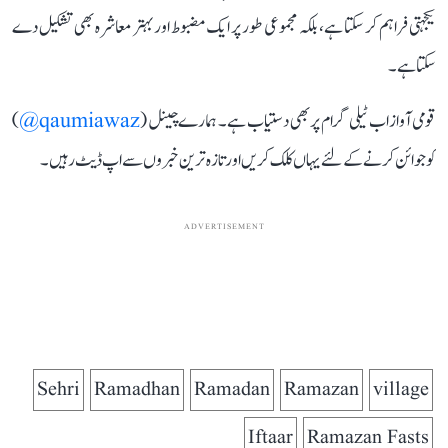
یکجہتی فراہم کر سکتا ہے، بلکہ مجموعی طور پر ایک مضبوط اور بہتر معاشرہ بھی تشکیل دے
سکتا ہے۔
قومی آواز اب ٹیلی گرام پر بھی دستیاب ہے۔ ہمارے چینل (
qaumiawaz@
)
کو جوائن کرنے کے لئے یہاں کلک کریں اور تازہ ترین خبروں سے اپ ڈیٹ رہیں۔
ADVERTISEMENT
Sehri
Ramadhan
Ramadan
Ramazan
village
Iftaar
Ramazan Fasts