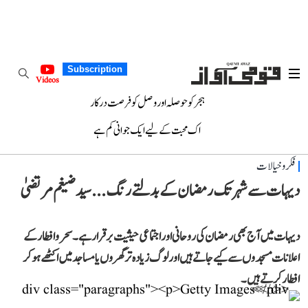
Subscription
Videos
ہجر کو حوصلہ اور وصل کو فرصت درکار
اک محبت کے لیے ایک جوانی کم ہے
فکر و خیالات
دیہات سے شہر تک رمضان کے بدلتے رنگ... سید ضیغم مرتضیٰ
دیہات میں آج بھی رمضان کی روحانی اور اجتماعی حیثیت برقرار ہے۔ سحر و افطار کے
اعلانات مسجدوں سے کیے جاتے ہیں اور لوگ زیادہ تر گھروں یا مساجد میں اکٹھے ہو کر
افطار کرتے ہیں۔