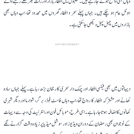
وہاں بھی واضح ہوتے جا رہے ہیں۔ قصبوں میں افطار بازار اور رات بھر کھلے رہنے والے
ہوٹل عام ہو چکے ہیں۔ جہاں پہلے سحر و افطار گھروں میں محدود تھا، اب وہاں بھی
بازاروں میں چہل پہل دیکھی جا سکتی ہے۔
ADVERTISEMENT
دیہاتوں میں بھی فینسی افطار اور چمک دار سحری کا رجحان بڑھ رہا ہے۔ پہلے جہاں سادہ
کھانے اور مشترکہ افطار کا رواج تھا، اب وہاں فاسٹ فوڈ، برگر، شوارما اور دیگر شہری
کھانوں کا اضافہ ہوتا جا رہا ہے۔ اسی طرح، موبائل فون اور انٹرنیٹ کی وجہ سے دیہات
کے نوجوان بھی رمضان کے دوران ویڈیوز اور سوشل میڈیا پر زیادہ وقت گزارنے لگے