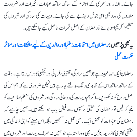
جائے۔ افطار اور سحری کے اہتمام کے ساتھ ساتھ عبادات، خیرات اور ضرورت
مندوں کی مدد بھی اسی جوش و جذبے سے کی جائے۔ دیہات کی سادگی اور شہروں کی
تنظیم اگر یکجا ہو جائے تو رمضان کے اصل ثمرات حاصل کیے جا سکتے ہیں۔
یہ بھی پڑھیں :
رمضان میں امتحانات: طلبا اور والدین کے لیے مشکلات اور مؤثر
حکمت عملی
رمضان ایک ایسا مہینہ ہے جو ہمیں سادگی، تقویٰ، قربانی اور یکجہتی کا درس دیتا ہے۔ وقت
کے ساتھ ساتھ اس کے ظاہری رنگ بدلتے جا رہے ہیں لیکن ضروری ہے کہ ہم اس کی
اصل روح کو نہ کھو دیں۔ اگر ہم دیہات کی روحانی سادگی اور شہروں کی منظم صلاحیت کو
یکجا کر لیں تو رمضان کی حقیقی برکتوں سے فیض یاب ہو سکتے ہیں۔ ہمیں چاہیے کہ
رمضان کی عبادات کو محض ایک رسمی عمل نہ سمجھیں، بلکہ اس مہینے کو اپنی زندگی میں
حقیقی بہتری کا ذریعہ بنائیں۔ یہی وہ راستہ ہے جو ہمیں نہ صرف دیہات اور شہروں میں