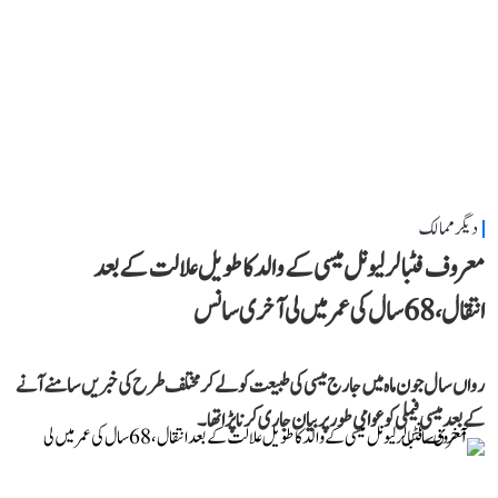
دیگر ممالک
معروف فٹبالر لیونل میسی کے والد کا طویل علالت کے بعد
انتقال، 68 سال کی عمر میں لی آخری سانس
رواں سال جون ماہ میں جارج میسی کی طبیعت کو لے کر مختلف طرح کی خبریں سامنے آنے
کے بعد میسی فیملی کو عوامی طور پر بیان جاری کرنا پڑا تھا۔