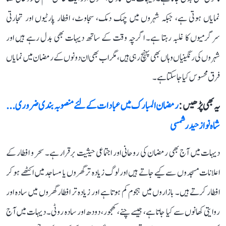
نمایاں ہوتی ہے، جبکہ شہروں میں چمک دمک، سجاوٹ، افطار پارٹیوں اور تجارتی
سرگرمیوں کا غلبہ رہتا ہے۔ اگرچہ وقت کے ساتھ دیہات بھی بدل رہے ہیں اور
شہروں کی رنگینیاں وہاں بھی پہنچ رہی ہیں، مگر اب بھی ان دونوں کے رمضان میں نمایاں
فرق محسوس کیا جا سکتا ہے۔
یہ بھی پڑھیں :
رمضان المبارک میں عبادات کے لئے منصوبہ بندی ضروری...
شاہ نواز حیدر شمسی
دیہات میں آج بھی رمضان کی روحانی اور اجتماعی حیثیت برقرار ہے۔ سحر و افطار کے
اعلانات مسجدوں سے کیے جاتے ہیں اور لوگ زیادہ تر گھروں یا مساجد میں اکٹھے ہو کر
افطار کرتے ہیں۔ بازاروں میں ہجوم کم ہوتا ہے اور زیادہ تر افطار گھروں میں سادہ اور
روایتی کھانوں سے کیا جاتا ہے، جیسے چنے، کھجور، دودھ اور سادہ روٹی۔ دیہات میں آج