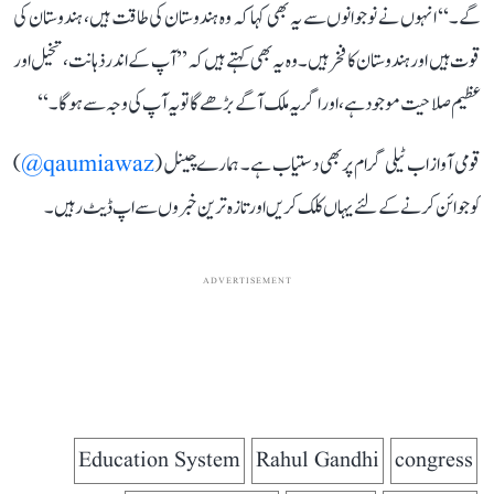
گے۔‘‘ انہوں نے نوجوانوں سے یہ بھی کہا کہ وہ ہندوستان کی طاقت ہیں، ہندوستان کی
قوت ہیں اور ہندوستان کا فخر ہیں۔ وہ یہ بھی کہتے ہیں کہ ’’آپ کے اندر ذہانت، تخیل اور
عظیم صلاحیت موجود ہے، اور اگر یہ ملک آگے بڑھے گا تو یہ آپ کی وجہ سے ہوگا۔‘‘
قومی آواز اب ٹیلی گرام پر بھی دستیاب ہے۔ ہمارے چینل (
qaumiawaz@
)
کو جوائن کرنے کے لئے یہاں کلک کریں اور تازہ ترین خبروں سے اپ ڈیٹ رہیں۔
ADVERTISEMENT
Education System
Rahul Gandhi
congress