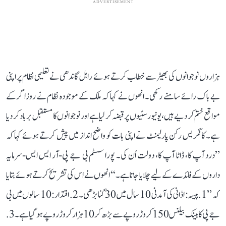
ADVERTISEMENT
ہزاروں نوجوانوں کی بھیڑ سے خطاب کرتے ہوئے راہل گاندھی نے تعلیمی نظام پر اپنی
بے باک رائے سامنے رکھی۔ انھوں نے کہا کہ ملک کے موجودہ نظام نے روزاگر کے
مواقع ختم کر دیے ہیں، یونیورسٹیوں پر قبضہ کر لیا ہے اور نوجوانوں کا مستقبل برباد کر دیا
ہے۔ کانگریس رکن پارلیمنٹ نے اپنی بات کو واضح انداز میں پیش کرتے ہوئے کہا کہ
’’درد آپ کا، ڈاٹا آپ کا، دولت اُن کی۔ پورا سسٹم بی جے پی-آر ایس ایس-سرمایہ
داروں کے فائدے کے لیے چلایا جاتا ہے۔‘‘ انھوں نے اس کی تشریح کرتے ہوئے بتایا
کہ ’’1. پیسہ: اڈانی کی آمدنی 10 سال میں 30 گنا بڑھی۔ 2. اقتدار: 10 سالوں میں بی
جے پی کا بینک بیلنس 150 کروڑ روپے سے بڑھ کر 10 ہزار کروڑ روپے ہو گیا ہے۔ 3.