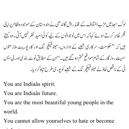
لوک سبھا میں حزب اختلاف کے قائد راہل گاندھی نے ہندوستان کے موجودہ نظام پر اپنی
فکر ظاہر کرتے ہوئے کہا کہ اس میں نوجوانوں کے لیے کوئی امید نظر نہیں آتی۔ وہ کہتے
ہیں کہ ’’حکومت، سرکاری شعبے کے اداروں، مینوفیکچرنگ اور کارپوریٹ ملازمتوں
سمیت روزگار کے تمام مواقع ختم ہو گئے ہیں۔‘‘ ان کے مطابق نوٹ بندی اور جی ایس
ٹی کے ناقص نفاذ نے مینوفیکچرنگ کے شعبے کو پوری طرح تباہ کر دیا۔
You are Indiaâs spirit.
You are Indiaâs future.
You are the most beautiful young people in the
world.
You cannot allow yourselves to hate or become