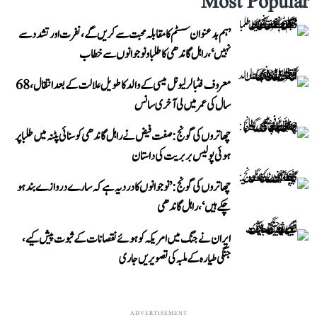
Most Popular
’ہم بدعنوان سسٹم کا مقابلہ محبت سے کریں گے، نفرت اور تشدد سے
نہیں‘، راہل گاندھی کا طلبا و نوجوانوں سے خطاب
معروف فٹبالر لیونل میسی کے والد کا طویل علالت کے بعد انتقال، 68
سال کی عمر میں لی آخری سانس
چھاتروں کی گونج: صفت فیض نے راہل گاندھی کو سنائی پٹنہ میں طلبا پر
ہوئی پولیس بربریت کی داستان
چھاتروں کی گونج: ’نوجوانوں کا درد یہ ہے کہ سارے دروازے بند ہو
چکے ہیں‘، راہل گاندھی
ایران نے جنگ میں امریکہ کو ہوئے نقصانات کے ثبوت پیش کیے،
جنگی طیارہ کے ملبہ کی تصویریں جاری
ADVERTISEMENT