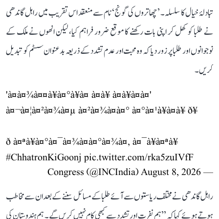
تبادلۂ خیال کا سلسلہ۔ ’چھاتروں کی گونج‘ نام سے منعقد اس تقریب میں راہل گاندھی
نے طلبا کو کھل کر اپنی بات رکھنے کا موقع ضرور فراہم کیا، لیکن انھوں نے ملک کے
نوجوانوں اور طلبا پر زور دیا کہ وہ محبت اور عدم تشدد کے ذریعہ بدعنوان سسٹم کو تبدیل
کریں۔
'à¤à¤¾à¤¤à¥à¤°à¥à¤ à¤à¥ à¤à¥à¤à¤'
à¤¬à¤¦à¤²à¤¾à¤µ à¤²à¤¾à¤à¤° à¤°à¤¹à¥à¤à¥ ð¥
ð à¤ªà¥à¤°à¤¯à¤¾à¤à¤°à¤¾à¤, à¤¯à¥à¤ªà¥
#ChhatronKiGoonj
pic.twitter.com/rka5zuIVfF
August 8, 2026
— Congress (@INCIndia)
راہل گاندھی نے مختلف ریاستوں سے آئے طلبا کے مسائل سننے کے بعد ان سے مخاطب
ہوتے ہوئے کہا کہ ’’ہم نفرت اور تشدد سے کبھی کام نہیں کریں گے۔ ہم ہندوستان کی