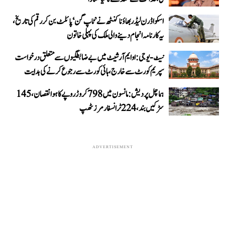
اسکواڈرن لیڈر بھاؤنا کنٹھ نے ’ٹاپ گن‘ پائلٹ بن کر رقم کی تاریخ،
یہ کارنامہ انجام دینے والی ملک کی پہلی خاتون
نیٹ-یو جی: او ایم آر شیٹ میں بے ضابطگیوں سے متعلق درخواست
سپریم کورٹ سے خارج، ہائی کورٹ سے رجوع کرنے کی ہدایت
ہماچل پردیش: مانسون میں 798 کروڑ روپے کا ہوا نقصان، 145
سڑکیں بند، 224 ٹرانسفارمرز ٹھپ
ADVERTISEMENT