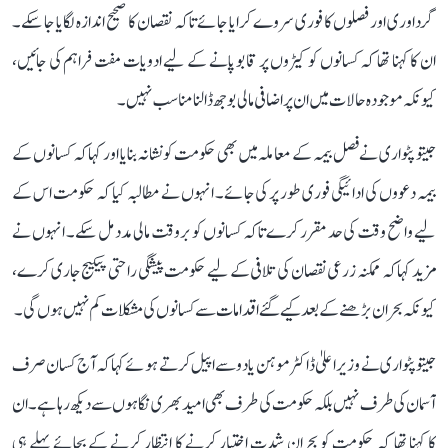
گرداوری اور فصلوں کا فوری سروے کرایا جائے تاکہ نقصان کا صحیح اندازہ لگایا جا سکے۔
ان کا کہنا تھا کہ کسانوں کو کیڑوں پر قابو پانے کے لیے ادویات مفت فراہم کی جائیں،
کیونکہ موجودہ حالات میں ان پر اضافی مالی بوجھ ڈالنا مناسب نہیں۔
جیتو پٹواری نے فصل بیمہ کے معاملہ میں بھی حکومت کو نشانہ بنایا اور کہا کہ کسانوں کے
بیمہ دعووں کی ادائیگی فوری طور پر کی جائے۔ انہوں نے مطالبہ کیا کہ حکومت اس کے
لیے واضح وقت کی حد مقرر کرے تاکہ کسانوں کو بروقت مالی مدد مل سکے۔ انہوں نے
مزید کہا کہ ممکنہ زرعی نقصان کی تلافی کے لیے حکومت پیشگی راحتی پیکیج جاری کرے،
کیونکہ بحران بڑھنے کے بعد کیے گئے اقدامات سے کسانوں کی مشکلات کم نہیں ہوں گی۔
جیتو پٹواری نے وزیر اعلیٰ ڈاکٹر موہن یادو سے اپیل کرتے ہوئے کہا کہ آج کسان صرف
آسمان کی طرف نہیں بلکہ حکومت کی طرف بھی امید بھری نگاہوں سے دیکھ رہا ہے۔ ان
کا کہنا تھا کہ حکومت کو بحران شدت اختیار کرنے کا انتظار کرنے کے بجائے پہلے ہی