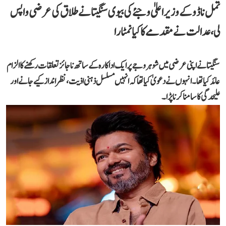
تمل ناڈو کے وزیر اعلیٰ وجئے کی بیوی سنگیتا نے طلاق کی عرضی واپس
لی، عدالت نے مقدمے کا کیا نمٹارا
سنگیتا نے اپنی عرضی میں شوہر وجے پر ایک اداکارہ کے ساتھ ناجائز تعلقات رکھنے کا الزام
عائد کیا تھا۔ انہوں نے دعویٰ کیا تھا کہ انہیں مسلسل ذہنی اذیت، نظر انداز کیے جانے اور
علیحدگی کا سامنا کرنا پڑا۔