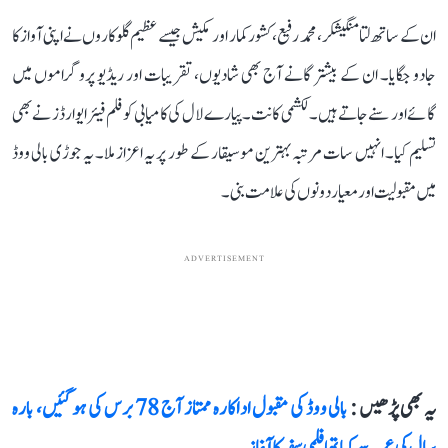
ان کے ساتھ لتا منگیشکر، محمد رفیع، کشور کمار اور مکیش جیسے عظیم گلوکاروں نے اپنی آواز کا
جادو جگایا۔ ان کے بیشتر گانے آج بھی شادیوں، تقریبات اور ریڈیو پروگراموں میں
گائے اور سنے جاتے ہیں۔ لکشمی کانت۔پیارے لال کی کامیابی کو فلم فیئر ایوارڈز نے بھی
تسلیم کیا۔ انہیں سات مرتبہ بہترین موسیقار کے طور پر یہ اعزاز ملا۔ یہ جوڑی بالی ووڈ
میں مقبولیت اور معیار دونوں کی علامت بنی۔
ADVERTISEMENT
یہ بھی پڑھیں :
بالی ووڈ کی مقبول اداکارہ ممتاز آج 78 برس کی ہو گئیں، بارہ