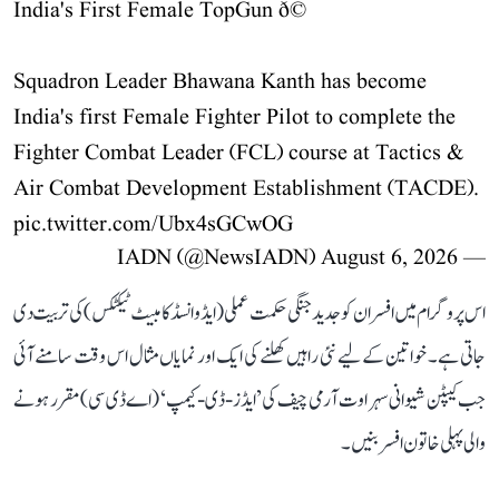
India's First Female TopGun ð©
Squadron Leader Bhawana Kanth has become
India's first Female Fighter Pilot to complete the
Fighter Combat Leader (FCL) course at Tactics &
Air Combat Development Establishment (TACDE).
pic.twitter.com/Ubx4sGCwOG
August 6, 2026
— IADN (@NewsIADN)
اس پروگرام میں افسران کو جدید جنگی حکمت عملی (ایڈوانسڈ کامبیٹ ٹیکٹکس) کی تربیت دی
جاتی ہے۔ خواتین کے لیے نئی راہیں کھلنے کی ایک اور نمایاں مثال اس وقت سامنے آئی
جب کیپٹن شیوانی سہراوت آرمی چیف کی ’ایڈز-ڈی-کیمپ‘ (اے ڈی سی) مقرر ہونے
والی پہلی خاتون افسر بنیں۔