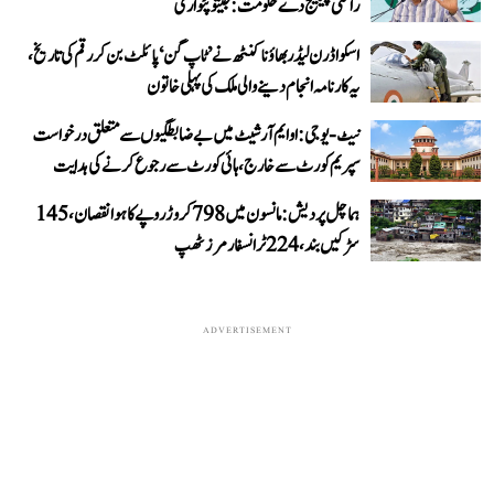
راحتی پیکیج دے حکومت: جیتو پٹواری
اسکواڈرن لیڈر بھاؤنا کنٹھ نے ’ٹاپ گن‘ پائلٹ بن کر رقم کی تاریخ،
یہ کارنامہ انجام دینے والی ملک کی پہلی خاتون
نیٹ-یو جی: او ایم آر شیٹ میں بے ضابطگیوں سے متعلق درخواست
سپریم کورٹ سے خارج، ہائی کورٹ سے رجوع کرنے کی ہدایت
ہماچل پردیش: مانسون میں 798 کروڑ روپے کا ہوا نقصان، 145
سڑکیں بند، 224 ٹرانسفارمرز ٹھپ
ADVERTISEMENT