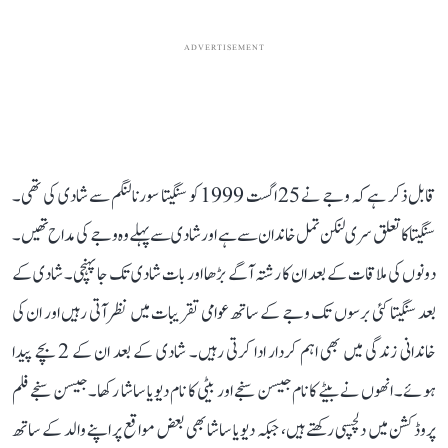
ADVERTISEMENT
قابل ذکر ہے کہ وجے نے 25 اگست 1999 کو سنگیتا سورنالنگم سے شادی کی تھی۔
سنگیتا کا تعلق سری لنکن تمل خاندان سے ہے اور شادی سے پہلے وہ وجے کی مداح تھیں۔
دونوں کی ملاقات کے بعد ان کا رشتہ آگے بڑھا اور بات شادی تک جا پہنچی۔ شادی کے
بعد سنگیتا کئی برسوں تک وجے کے ساتھ عوامی تقریبات میں نظر آتی رہیں اور ان کی
خاندانی زندگی میں بھی اہم کردار ادا کرتی رہیں۔ شادی کے بعد ان کے 2 بچے پیدا
ہوئے۔ انھوں نے بیٹے کا نام جیسن سنجے اور بیٹی کا نام دیویا ساشا رکھا۔ جیسن سنجے فلم
پروڈکشن میں دلچسپی رکھتے ہیں، جبکہ دیویا ساشا بھی بعض مواقع پر اپنے والد کے ساتھ