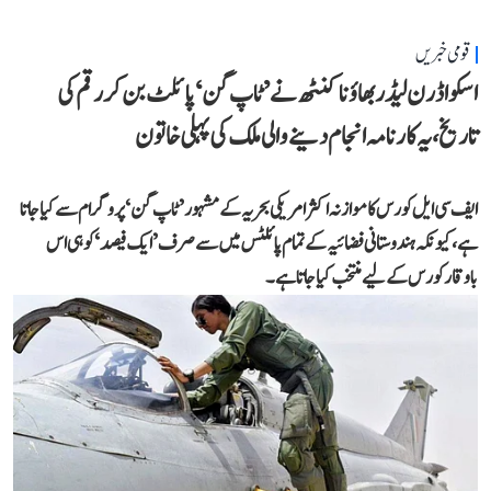
قومی خبریں
اسکواڈرن لیڈر بھاؤنا کنٹھ نے ’ٹاپ گن‘ پائلٹ بن کر رقم کی
تاریخ، یہ کارنامہ انجام دینے والی ملک کی پہلی خاتون
ایف سی ایل کورس کا موازنہ اکثر امریکی بحریہ کے مشہور ’ٹاپ گن‘ پروگرام سے کیا جاتا
ہے، کیونکہ ہندوستانی فضائیہ کے تمام پائلٹس میں سے صرف ’ایک فیصد‘ کو ہی اس
باوقار کورس کے لیے منتخب کیا جاتا ہے۔