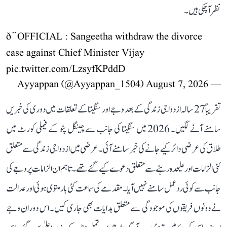
نظر آ چکی ہیں۔
ð¨OFFICIAL : Sangeetha withdraw the divorce
case against Chief Minister Vijay
pic.twitter.com/LzsyfKPddD
August 7, 2026
— Ayyappan (@Ayyappan_1504)
تقریباً 27 سالہ ازدواجی زندگی کے بعد وجے اور سنگیتا کے تعلقات میں دوری کی خبریں
سامنے آنے لگیں۔ 2026 میں سنگیتا کی جانب سے چینگل پٹو کے فیملی کورٹ میں
طلاق کی عرضی دائر کیے جانے کی خبر سامنے آئی۔ عرضی میں ازدواجی زندگی سے متعلق
کئی الزامات اور علیحدہ رہنے سے متعلق دعوے کیے گئے تھے۔ تاہم ان الزامات پر وجے کی
جانب سے کوئی ردعمل سامنے نہیں آیا۔ مقدمے کی سماعت کئی بار ملتوی ہوئی اور عدالت
نے دونوں فریقوں کی موجودگی سے متعلق ہدایات بھی جاری کیں۔ اس دوران وجے