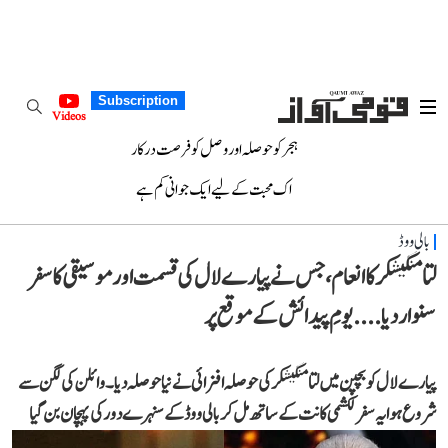
Subscription
Videos
ہجر کو حوصلہ اور وصل کو فرصت درکار
اک محبت کے لیے ایک جوانی کم ہے
بالی ووڈ
لتا منگیشکر کا انعام، جس نے پیارے لال کی قسمت اور موسیقی کا سفر
سنوار دیا....یومِ پیدائش کے موقع پر
پیارے لال کو بچپن میں لتا منگیشکر کی حوصلہ افزائی نے نیا حوصلہ دیا۔ وائلن کی لگن سے
شروع ہوا یہ سفر لکشمی کانت کے ساتھ مل کر بالی ووڈ کے سنہرے دور کی پہچان بن گیا