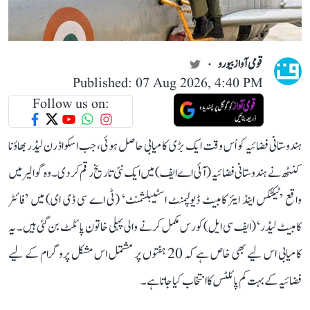
قومی آواز بیورو
Published: 07 Aug 2026, 4:40 PM
Follow us on:
ہندوستانی فضائیہ کو اُس وقت ایک بڑی کامیابی حاصل ہوئی، جب اسکواڈرن لیڈر بھاؤنا
کنٹھ نے ہندوستانی فضائیہ (آئی اے ایف) میں ایک نئی تاریخ رقم کر دی۔ وہ گوالیر میں
واقع ’ٹیکٹکس اینڈ ایئر کامبیٹ ڈیولپمنٹ اسٹیبلشمنٹ‘ (ٹی اے سی ڈی ای) میں ’فائٹر
کامبیٹ لیڈر‘ (ایف سی ایل) کورس مکمل کرنے والی پہلی خاتون پائلٹ بن گئی ہیں۔ یہ
کامیابی اس لیے بھی خاص ہے کہ 20 ہفتوں پر مشتمل اس مشکل پروگرام کے لیے
فضائیہ کے بہت کم پائلٹس کا انتخاب کیا جاتا ہے۔