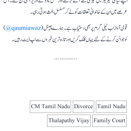
اپنے سیاسی کیریئر میں تیزی سے آگے بڑھے اور تمل ناڈو کے وزیر اعلیٰ بن گئے۔ اس
عرصے میں ان کے خاندانی تعلقات کو لے کر مسلسل بحث ہوتی رہی۔
قومی آواز اب ٹیلی گرام پر بھی دستیاب ہے۔ ہمارے چینل (
qaumiawaz@
)
کو جوائن کرنے کے لئے یہاں کلک کریں اور تازہ ترین خبروں سے اپ ڈیٹ رہیں۔
ADVERTISEMENT
CM Tamil Nadu
Divorce
Tamil Nadu
Thalapathy Vijay
Family Court