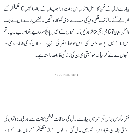
پیارے لال کے فن کا اصل امتحان اس وقت ہوا جب ان کے والد انہیں لتا منگیشکر کے
گھر لے گئے۔ لتا تب فلمی دنیا کی سب سے بڑی گلوکارہ تھیں۔ ننھے پیارے لال نے جب
وائلن بجایا تو لتا جی اتنی متاثر ہوئیں کہ انہوں نے انہیں پانچ سو روپے انعام دیے۔ یہ رقم
اس زمانے میں بے حد بڑی تھی۔ اس حوصلہ افزائی نے پیارے لال کو نئی طاقت دی اور
انہوں نے طے کر لیا کہ موسیقی ہی ان کی زندگی کا واحد راستہ ہے۔
ADVERTISEMENT
تقریباً دس برس کی عمر میں پیارے لال کی ملاقات لکشمی کانت سے ہوئی۔ دونوں کی
دوستی جلد ہی فنکارانہ رشتے میں بدل گئی۔ دونوں نے لتا منگیشکر کے اہلِ خانہ کے زیرِ