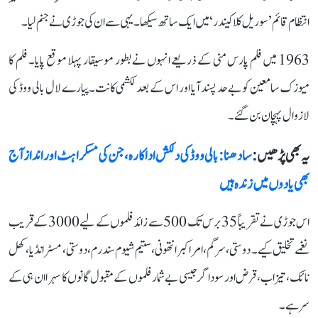
انتظام قائم ’سوریل کلا کیندر‘ میں ایک ساتھ سیکھا۔ یہی سے ان کی جوڑی نے جنم لیا۔
1963 میں فلم پارس منی کے ذریعے انہوں نے بطور موسیقار پہلا موقع پایا۔ فلم کا
میوزک سامعین کو بے حد پسند آیا اور اس کے بعد لکشمی کانت۔پیارے لال بالی ووڈ کی
لازوال پہچان بن گئے۔
یہ بھی پڑھیں :
سادھنا: بالی ووڈ کی دلکش اداکارہ، جن کی مسکراہٹ اور انداز آج
بھی یادوں میں زندہ ہیں
اس جوڑی نے تقریباً 35 برس تک 500 سے زائد فلموں کے لیے 3000 کے قریب
نغمے تخلیق کیے۔ دوستی، سرگم، امر اکبر انتھونی، ستیم شیوم سندرم، دوستی، مسٹر انڈیا، کھل
نائک، تیزاب، قرض اور سوداگر جیسی بے شمار فلموں کے مقبول گانوں کا سہرا ان ہی کے
سر ہے۔