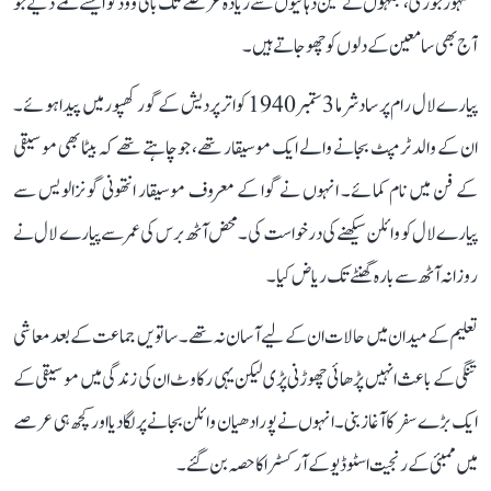
مشہور جوڑی، جنہوں نے تین دہائیوں سے زیادہ عرصے تک بالی ووڈ کو ایسے نغمے دیے جو
آج بھی سامعین کے دلوں کو چھو جاتے ہیں۔
پیارے لال رام پرساد شرما 3 ستمبر 1940 کو اتر پردیش کے گورکھپور میں پیدا ہوئے۔
ان کے والد ٹرمپٹ بجانے والے ایک موسیقار تھے، جو چاہتے تھے کہ بیٹا بھی موسیقی
کے فن میں نام کمائے۔ انہوں نے گوا کے معروف موسیقار انتھونی گونزالویس سے
پیارے لال کو وائلن سیکھنے کی درخواست کی۔ محض آٹھ برس کی عمر سے پیارے لال نے
روزانہ آٹھ سے بارہ گھنٹے تک ریاض کیا۔
تعلیم کے میدان میں حالات ان کے لیے آسان نہ تھے۔ ساتویں جماعت کے بعد معاشی
تنگی کے باعث انہیں پڑھائی چھوڑنی پڑی لیکن یہی رکاوٹ ان کی زندگی میں موسیقی کے
ایک بڑے سفر کا آغاز بنی۔ انہوں نے پورا دھیان وائلن بجانے پر لگا دیا اور کچھ ہی عرصے
میں ممبئی کے رنجیت اسٹوڈیو کے آرکسٹرا کا حصہ بن گئے۔