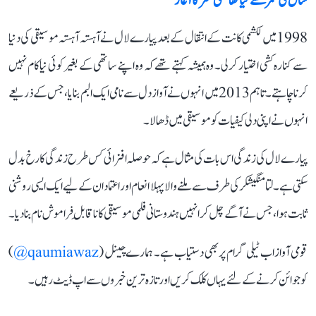
سال کی عمر سے کیا تھا فلمی سفر کا آغاز
1998 میں لکشمی کانت کے انتقال کے بعد پیارے لال نے آہستہ آہستہ موسیقی کی دنیا
سے کنارہ کشی اختیار کرلی۔ وہ ہمیشہ کہتے تھے کہ وہ اپنے ساتھی کے بغیر کوئی نیا کام نہیں
کرنا چاہتے۔ تاہم 2013 میں انہوں نے آواز دل سے نامی ایک البم بنایا، جس کے ذریعے
انہوں نے اپنی دلی کیفیات کو موسیقی میں ڈھالا۔
پیارے لال کی زندگی اس بات کی مثال ہے کہ حوصلہ افزائی کس طرح زندگی کا رخ بدل
سکتی ہے۔ لتا منگیشکر کی طرف سے ملنے والا پہلا انعام اور اعتماد ان کے لیے ایک ایسی روشنی
ثابت ہوا، جس نے آگے چل کر انہیں ہندوستانی فلمی موسیقی کا ناقابلِ فراموش نام بنا دیا۔
قومی آواز اب ٹیلی گرام پر بھی دستیاب ہے۔ ہمارے چینل (
qaumiawaz@
)
کو جوائن کرنے کے لئے یہاں کلک کریں اور تازہ ترین خبروں سے اپ ڈیٹ رہیں۔