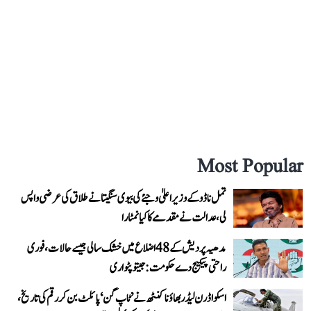
Most Popular
تمل ناڈو کے وزیر اعلیٰ وجئے کی بیوی سنگیتا نے طلاق کی عرضی واپس
لی، عدالت نے مقدمے کا کیا نمٹارا
مدھیہ پردیش کے 48 اضلاع میں خشک سالی جیسے حالات، فوری
راحتی پیکیج دے حکومت: جیتو پٹواری
اسکواڈرن لیڈر بھاؤنا کنٹھ نے ’ٹاپ گن‘ پائلٹ بن کر رقم کی تاریخ،