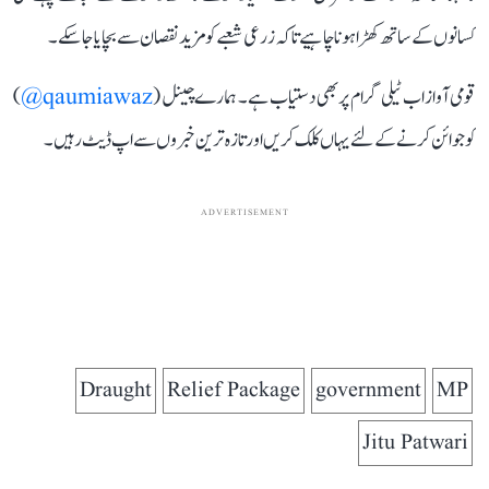
کسانوں کے ساتھ کھڑا ہونا چاہیے تاکہ زرعی شعبے کو مزید نقصان سے بچایا جا سکے۔
قومی آواز اب ٹیلی گرام پر بھی دستیاب ہے۔ ہمارے چینل (
qaumiawaz@
)
کو جوائن کرنے کے لئے یہاں کلک کریں اور تازہ ترین خبروں سے اپ ڈیٹ رہیں۔
ADVERTISEMENT
Draught
Relief Package
government
MP
Jitu Patwari