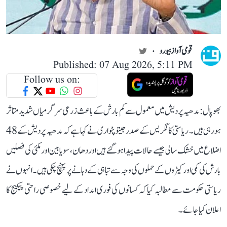
قومی آواز بیورو
Published: 07 Aug 2026, 5:11 PM
Follow us on:
بھوپال: مدھیہ پردیش میں معمول سے کم بارش کے باعث زرعی سرگرمیاں شدید متاثر
ہو رہی ہیں۔ ریاستی کانگریس کے صدر جیتو پٹواری نے کہا ہے کہ مدھیہ پردیش کے 48
اضلاع میں خشک سالی جیسے حالات پیدا ہو گئے ہیں اور دھان، سویابین اور مکئی کی فصلیں
بارش کی کمی اور کیڑوں کے حملوں کی وجہ سے تباہی کے دہانے پر پہنچ چکی ہیں۔ انہوں نے
ریاستی حکومت سے مطالبہ کیا کہ کسانوں کی فوری امداد کے لیے خصوصی راحتی پیکیج کا
اعلان کیا جائے۔