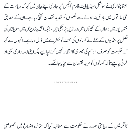
جیتو پٹواری نے سوشل میڈیا پلیٹ فارم ’ایکس‘ پر جاری اپنے بیان میں کہا کہ ریاست کے
کئی علاقوں میں بارش نہ ہونے سے فصلوں کو شدید نقصان پہنچ رہا ہے۔ ان کے مطابق
جبل پور میں دھان کے کھیتوں میں دراڑیں پڑ چکی ہیں، جبکہ اجین ڈویژن میں سویابین کی
فصل پر سنڈیوں کے حملے نے کسانوں کی محنت کو خطرے میں ڈال دیا ہے۔ انہوں نے کہا
کہ حکومت کو صرف موسم کی بہتری کا انتظار نہیں کرنا چاہیے بلکہ اپنی ذمہ داری بھی ادا
کرنی چاہیے تاکہ کسانوں کو مزید نقصان سے بچایا جا سکے۔
ADVERTISEMENT
کانگریس کے ریاستی صدر نے حکومت سے مطالبہ کیا کہ متاثرہ اضلاع میں خصوصی