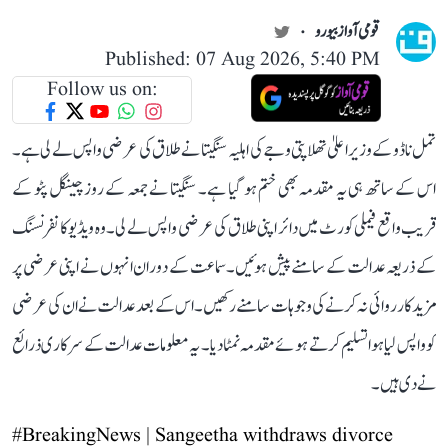
قومی آواز بیورو
Published: 07 Aug 2026, 5:40 PM
Follow us on:
تمل ناڈو کے وزیر اعلیٰ تھلاپتی وجے کی اہلیہ سنگیتا نے طلاق کی عرضی واپس لے لی ہے۔
اس کے ساتھ ہی یہ مقدمہ بھی ختم ہو گیا ہے۔ سنگیتا نے جمعہ کے روز چینگل پٹو کے
قریب واقع فیملی کورٹ میں دائر اپنی طلاق کی عرضی واپس لے لی۔ وہ ویڈیو کانفرنسنگ
کے ذریعہ عدالت کے سامنے پیش ہوئیں۔ سماعت کے دوران انہوں نے اپنی عرضی پر
مزید کارروائی نہ کرنے کی وجوہات سامنے رکھیں۔ اس کے بعد عدالت نے ان کی عرضی
کو واپس لیا ہوا تسلیم کرتے ہوئے مقدمہ نمٹا دیا۔ یہ معلومات عدالت کے سرکاری ذرائع
نے دی ہیں۔
#BreakingNews
| Sangeetha withdraws divorce