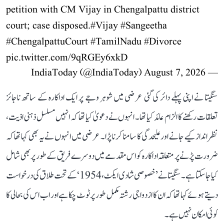
petition with CM Vijay in Chengalpattu district
court; case disposed.
#Vijay
#Sangeetha
#ChengalpattuCourt
#TamilNadu
#Divorce
pic.twitter.com/9qRGEy6xkD
August 7, 2026
— IndiaToday (@IndiaToday)
سنگیتا نے اپنی پہلے دائر کی گئی عرضی میں شوہر وجے پر ایک اداکارہ کے ساتھ ناجائز
تعلقات رکھنے کا الزام عائد کیا تھا۔ انہوں نے دعویٰ کیا تھا کہ انہیں مسلسل ذہنی اذیت،
نظر انداز کیے جانے اور علیحدگی کا سامنا کرنا پڑا۔ عرضی میں انہوں نے یہ بھی کہا تھا کہ
ضرورت پڑنے پر متعلقہ اداکارہ کو اس مقدمے میں دوسرے فریق کے طور پر بھی شامل
کیا جا سکتا ہے۔ سنگیتا نے ’خصوصی شادی ایکٹ، 1954‘ کے تحت طلاق کی درخواست
دیتے ہوئے کہا تھا کہ ان کا ازدواجی رشتہ مکمل طور پر ٹوٹ چکا ہے اور اب اس کی بحالی کا
کوئی امکان نہیں ہے۔