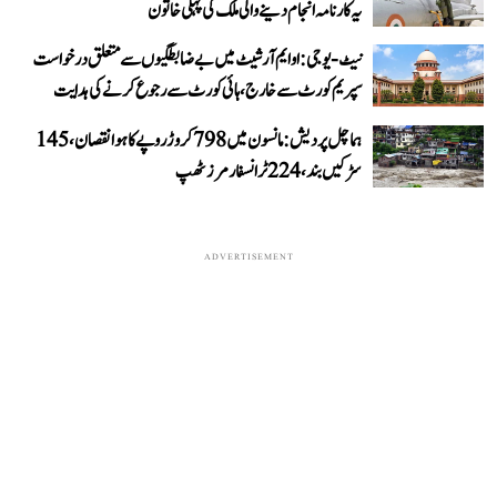
یہ کارنامہ انجام دینے والی ملک کی پہلی خاتون
نیٹ-یو جی: او ایم آر شیٹ میں بے ضابطگیوں سے متعلق درخواست
سپریم کورٹ سے خارج، ہائی کورٹ سے رجوع کرنے کی ہدایت
ہماچل پردیش: مانسون میں 798 کروڑ روپے کا ہوا نقصان، 145
سڑکیں بند، 224 ٹرانسفارمرز ٹھپ
ADVERTISEMENT