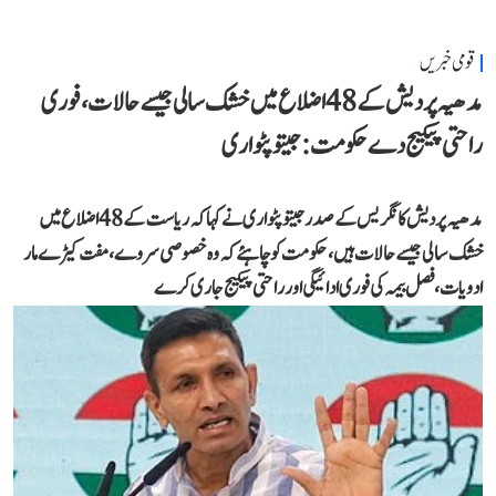
قومی خبریں
مدھیہ پردیش کے 48 اضلاع میں خشک سالی جیسے حالات، فوری
راحتی پیکیج دے حکومت: جیتو پٹواری
مدھیہ پردیش کانگریس کے صدر جیتو پٹواری نے کہا کہ ریاست کے 48 اضلاع میں
خشک سالی جیسے حالات ہیں، حکومت کو چاہئے کہ وہ خصوصی سروے، مفت کیڑے مار
ادویات، فصل بیمہ کی فوری ادائیگی اور راحتی پیکیج جاری کرے