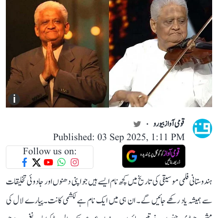
i
قومی آواز بیورو
Published: 03 Sep 2025, 1:11 PM
Follow us on:
ہندوستانی فلمی موسیقی کی تاریخ میں کچھ نام ایسے ہیں جو اپنی دھنوں اور جادوئی تخلیقات
سے ہمیشہ یاد رکھے جائیں گے۔ ان ہی میں ایک نام ہے لکشمی کانت۔پیارے لال کی