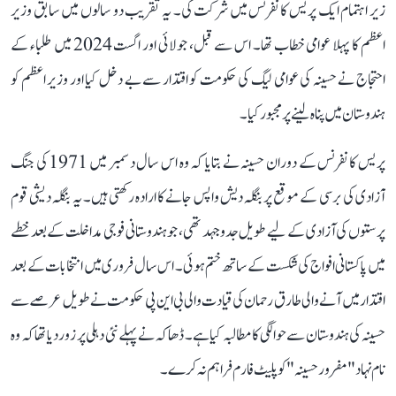
زیر اہتمام ایک پریس کانفرنس میں شرکت کی۔ یہ تقریب دو سالوں میں سابق وزیر
اعظم کا پہلا عوامی خطاب تھا۔ اس سے قبل، جولائی اور اگست 2024 میں طلباء کے
احتجاج نے حسینہ کی عوامی لیگ کی حکومت کو اقتدار سے بے دخل کیا اور وزیر اعظم کو
ہندوستان میں پناہ لینے پر مجبور کیا۔
پریس کانفرنس کے دوران حسینہ نے بتایا کہ وہ اس سال دسمبر میں 1971 کی جنگ
آزادی کی برسی کے موقع پر بنگلہ دیش واپس جانے کا ارادہ رکھتی ہیں۔ یہ بنگلہ دیشی قوم
پرستوں کی آزادی کے لیے طویل جدوجہد تھی، جو ہندوستانی فوجی مداخلت کے بعد خطے
میں پاکستانی افواج کی شکست کے ساتھ ختم ہوئی۔ اس سال فروری میں انتخابات کے بعد
اقتدار میں آنے والی طارق رحمان کی قیادت والی بی این پی حکومت نے طویل عرصے سے
حسینہ کی ہندوستان سے حوالگی کا مطالبہ کیا ہے۔ ڈھاکہ نے پہلے نئی دہلی پر زور دیا تھا کہ وہ
نام نہاد "مفرور حسینہ" کو پلیٹ فارم فراہم نہ کرے۔