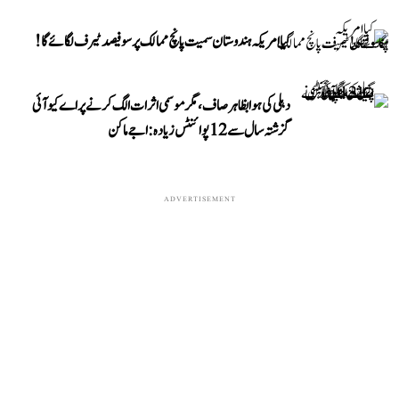
کیا امریکہ ہندوستان سمیت پانچ ممالک پر سو فیصد ٹیرف لگائے گا!
دہلی کی ہوا بظاہر صاف، مگر موسمی اثرات الگ کرنے پر اے کیو آئی
گزشتہ سال سے 12 پوائنٹس زیادہ: اجے ماکن
ADVERTISEMENT