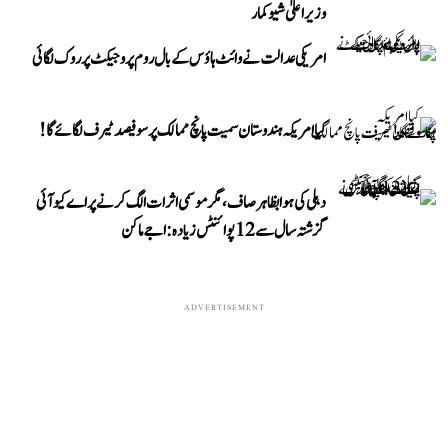
وزیر اعلیٰ شیوکمار
امریکی عدالت نے وائٹ ہاؤس کے بال روم پروجیکٹ پر روک لگائی
کیا امریکہ ہندوستان سمیت پانچ ممالک پر سو فیصد ٹیرف لگائے گا!
دہلی کی ہوا بظاہر صاف، مگر موسمی اثرات الگ کرنے پر اے کیو آئی
گزشتہ سال سے 12 پوائنٹس زیادہ: اجے ماکن
ADVERTISEMENT