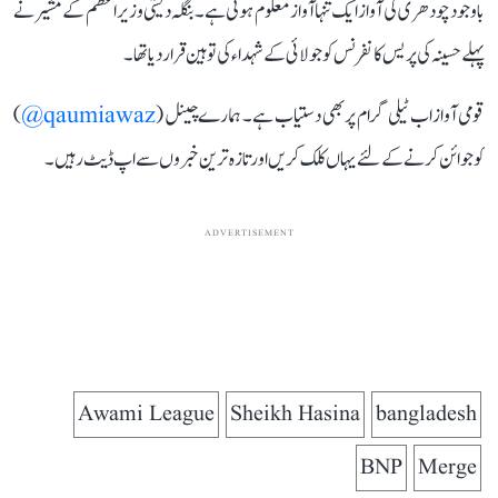
باوجود چودھری کی آواز ایک تنہا آواز معلوم ہوتی ہے۔ بنگلہ دیشی وزیراعظم کے مشیر نے
پہلے حسینہ کی پریس کانفرنس کو جولائی کے شہداء کی توہین قرار دیا تھا۔
قومی آواز اب ٹیلی گرام پر بھی دستیاب ہے۔ ہمارے چینل (
qaumiawaz@
)
کو جوائن کرنے کے لئے یہاں کلک کریں اور تازہ ترین خبروں سے اپ ڈیٹ رہیں۔
ADVERTISEMENT
Awami League
Sheikh Hasina
bangladesh
BNP
Merge