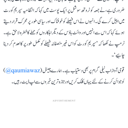
ضروری ہے، نے جمعہ کو ٹروتھ سوشل پر ایک پوسٹ میں کہا کہ انتظامیہ سپریم کورٹ
میں اپیل کرے گی۔ انہوں نے اس فیصلے کو خوفناک اور سیاسی طور پر محرک قرار دیتے
ہوئے کہا کہ اس سے انہیں اور وائٹ ہاؤس کے دیگر اہلکاروں کو حملے کا خطرہ لاحق ہے۔
ٹرمپ نے لکھا کہ ’سپریم کورٹ کو اس غیر منصفانہ فیصلے کو مکمل طور پر کالعدم کر دینا
چاہیے‘۔
قومی آواز اب ٹیلی گرام پر بھی دستیاب ہے۔ ہمارے چینل (
qaumiawaz@
)
کو جوائن کرنے کے لئے یہاں کلک کریں اور تازہ ترین خبروں سے اپ ڈیٹ رہیں۔
ADVERTISEMENT