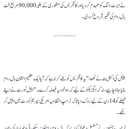
نے ایسٹ ونگ کو منہدم کر دیا اور کانگریس کی منظوری کے بغیر 90,000 مربع فٹ
بال روم کی تعمیر شروع کر دی۔
ADVERTISEMENT
پینل کی اکثریت نے لکھا، "یہ کانگریس کو طے کرنا ہے کہ آیا ایک عظیم الشان بال روم
بنایا جانا چاہیے، نہ کہ ایگزیکٹو کے لیے کہ وہ خود یہ فیصلہ کرے۔" اپیل کورٹ نے اپنے
فیصلے کو 14 دن کے لیے روک دیا تاکہ ٹرمپ انتظامیہ امریکی سپریم کورٹ میں اپیل کر
سکے۔
ٹرمپ، جنہوں نے مسلسل دعویٰ کیا ہے کہ بال روم پراجیکٹ سیکورٹی وجوہات کی بناء پر