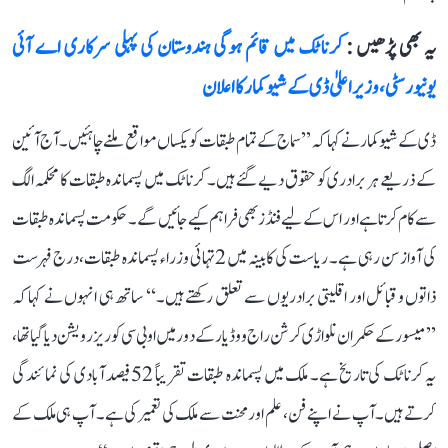
یہ بھی پڑھیں :
کرناٹک میں قائم ہوگی ہندوستان کی پہلی سرکاری اے آئی
یونیورسٹی، وزیر اعلیٰ ڈی کے شیوکمار کا اعلان
ڈی کے شیوکمار نے کہا کہ ’’سماج کے تمام طبقات کو یکساں مواقع ملنے چاہئیں۔ آج آئین
کے ذریعے ہر برادری کو حقوق دیے گئے ہیں۔ کرناٹک میں پسماندہ طبقات کا محکمہ الگ
سے کام کرتا ہے اور اس کے لیے فنڈز بھی فراہم کیے جائیں گے۔ حکومت پسماندہ طبقات
کی آواز سن رہی ہے۔ ریاست کی کابینہ میں 2 تہائی وزراء پسماندہ طبقات، درج فہرست
ذاتوں و قبائل اور اقلیتی برادریوں سے تعلق رکھتے ہیں۔‘‘ ساتھ ہی انہوں نے کہا کہ
’’میسور کے حکمران نلواڑی کرشن راج ووڈیار کے دور میں او بی سی کو ریزرویشن دیا گیا تھا،
یہ کرناٹک کی تاریخ ہے۔ ملک میں پسماندہ طبقات تقریباً 52 فیصد آبادی کی نمائندگی
کرتے ہیں۔ آپ نے اپنے فن، علم اور محنت سے ملک کی تعمیر کی ہے۔ آپ ہی ملک کے