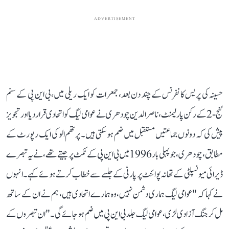
ADVERTISEMENT
حسینہ کی پریس کانفرنس کے چند دن بعد، جمعرات کو ایک ریلی میں، بی این پی کے سنم
گنج-2 کے رکن پارلیمنٹ، ناصر الدین چودھری نے عوامی لیگ کو اتحادی قرار دیا اور تجویز
پیش کی کہ دونوں جماعتیں مستقبل میں ضم ہو سکتی ہیں۔ پرتھم الو کی ایک رپورٹ کے
مطابق، چودھری، جو پہلی بار 1996 میں بی این پی کے ٹکٹ پر جیتے تھے، نے یہ تبصرے
ڈیرائی میونسپلٹی کے تھانہ پوائنٹ پر پارٹی کے جلسے سے خطاب کرتے ہوئے کہے۔ انہوں
نے کہا کہ "عوامی لیگ ہماری دشمن نہیں، وہ ہمارے اتحادی ہیں، ہم نے ان کے ساتھ
مل کر جنگ آزادی لڑی، عوامی لیگ جلد بی این پی میں ضم ہو جائے گی۔" ان تبصروں کے