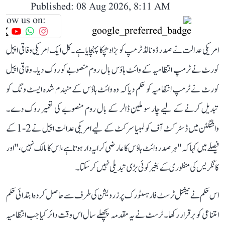
Published: 08 Aug 2026, 8:11 AM
llow us on:
امریکی عدالت نے صدر ڈونالڈ ٹرمپ کو بڑا دھچکا پہنچایا ہے۔ کل ایک امریکی وفاقی اپیل
کورٹ نے ٹرمپ انتظامیہ کے وائٹ ہاؤس بال روم منصوبے کو روک دیا۔ وفاقی اپیل
کورٹ نے ٹرمپ انتظامیہ کو حکم دیا کہ وہ وائٹ ہاؤس کے منہدم شدہ ایسٹ ونگ کو
تبدیل کرنے کے لیے چار سو ملین ڈالر کے بال روم منصوبے کی تعمیر روک دے۔
واشنگٹن میں ڈسٹرکٹ آف کولمبیا سرکٹ کے لیے امریکی عدالت اپیل نے 2-1 کے
فیصلے میں کہا کہ "ہر صدر وائٹ ہاؤس کا عارضی کرایہ دار ہوتا ہے، اس کا مالک نہیں،" اور
کانگریس کی منظوری کے بغیر کوئی بڑی تبدیلی نہیں کر سکتا۔
اس حکم نے نیشنل ٹرسٹ فار ہسٹورک پرزرویشن کی طرف سے حاصل کردہ ابتدائی حکم
امتناعی کو برقرار رکھا۔ ٹرسٹ نے یہ مقدمہ پچھلے سال اس وقت دائر کیا جب انتظامیہ