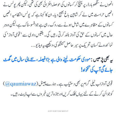
انھوں نے سنگھو بارڈر پر پہنچ کر کسانوں کی حوصلہ افزائی بھی کی تھی، لیکن پھر پولس نے
انھیں حراست میں لے کر شاہین باغ بھیج دیا۔ ان کا کہنا ہے کہ پولس انتظامیہ انھیں
کسانوں کے مظاہرے میں شامل ہونے سے روک رہی ہے جو افسوسناک ہے، لیکن وہ ہر
حال میں کسانوں کے حق کی آواز بلند کرتی رہیں گی۔ بلقیس دادی سے ’قومی آواز‘ کی
نمائندہ نے کسان تحریک پر سیر حاصل گفتگو کی، دیکھیے یہ ویڈیو...
یہ بھی پڑھیں :
مودی حکومت لینے والی ہے بڑا فیصلہ، نئے مالی سال میں گھٹ
جائے گی آپ کی تنخواہ!
قومی آواز اب ٹیلی گرام پر بھی دستیاب ہے۔ ہمارے چینل (
qaumiawaz@
)
کو جوائن کرنے کے لئے یہاں کلک کریں اور تازہ ترین خبروں سے اپ ڈیٹ رہیں۔
ADVERTISEMENT