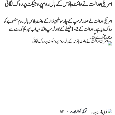
امریکی عدالت نے وائٹ ہاؤس کے بال روم پروجیکٹ پر روک لگائی
امریکی عدالت نے صدر ٹرمپ کے چار سو ملین ڈالر کے وائٹ ہاؤس بال روم منصوبے کو
روک دیا ہے۔ عدالت کے 2-1 فیصلے کے بعد ٹرمپ انتظامیہ اب سپریم کورٹ سے
رجوع کرے گی۔
قومی آواز بیورو