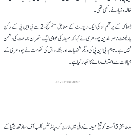
خالدہ ضیاء نے رکھی تھی۔
ڈھاکہ کے پرتھم الو کی ایک رپورٹ کے مطابق سنم گنج-2 سے بی این پی کے رکن
پارلیمنٹ ناصر الدین چودھری نے کہا کہ حسینہ کی عوامی لیگ حکمران جماعت کی دشمن
نہیں ہے۔ تاہم، بی این پی کی دیگر شخصیات اور بنگلہ دیش کی حکومت نے چودھری کے
خیالات سے اختلاف رائے کا اظہار کیا ہے۔
ADVERTISEMENT
بدھ یعنی 5 اگست کو شیخ حسینہ نے دہلی میں فارن کرسپانڈنٹس کلب آف ساؤتھ ایشیا کے