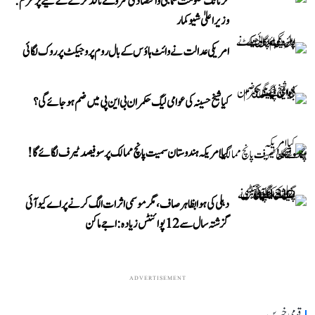
کرناٹک حکومت سماجی و اقتصادی سروے نافذ کرنے کے لیے پرعزم:
وزیر اعلیٰ شیوکمار
امریکی عدالت نے وائٹ ہاؤس کے بال روم پروجیکٹ پر روک لگائی
کیا شیخ حسینہ کی عوامی لیگ حکمران بی این پی میں ضم ہو جائے گی؟
کیا امریکہ ہندوستان سمیت پانچ ممالک پر سو فیصد ٹیرف لگائے گا!
دہلی کی ہوا بظاہر صاف، مگر موسمی اثرات الگ کرنے پر اے کیو آئی
گزشتہ سال سے 12 پوائنٹس زیادہ: اجے ماکن
ADVERTISEMENT