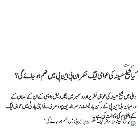
سیاست
کیا شیخ حسینہ کی عوامی لیگ حکمران بی این پی میں ضم ہو جائے گی؟
دہلی میں شیخ حسینہ کی عوامی تقریر اور دسمبر میں بنگلہ دیش واپسی کے ان کے اعلان کے
درمیان، بی این پی کے رکن پارلیمنٹ ناصر الدین چودھری نے اپنی پارٹی میں عوامی لیگ
کے انضمام کی وکالت کی ہے۔