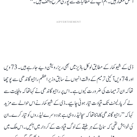
اصل معمار ہیں۔ ہم آپ کے مطالبات سے پوری طرح واقف ہیں۔‘‘
ADVERTISEMENT
ڈی کے شیو کمار کے مطابق لوکل باڈیز میں بھی ریزرویشن دیے جا رہے ہیں۔ 73 ویں
اور 74 ویں آئینی ترمیم کے وقت انہوں نے سابق وزیر اعظم راجیو گاندھی سے پوچھا
تھا کہ ان ترمیمات کی ضرورت کیوں ہے۔ اس پر راجیو گاندھی نے کہا تھا کہ پنچایت سے
لے کر پارلیمنٹ تک قیادت تیار ہونی چاہیے۔ ڈی کے شیوکمار نے اس حوالے سے مزید
کہا کہ ’’راجیو گاندھی کا ماننا تھا کہ سچا لیڈر وہی ہے جو دوسرے لیڈروں کو تیار کرے۔ ان
کی خواہش تھی کہ سماج کے ہر طبقے کے لوگ قیادت کے کردار میں آئیں۔ اس ملک میں