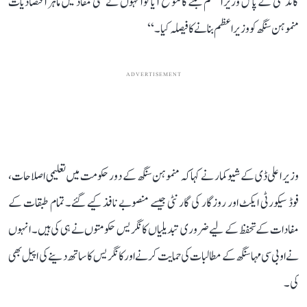
گاندھی کے پاس وزیر اعظم بننے کا موقع آیا تو انہوں نے ملکی مفاد میں ماہر اقتصادیات
منموہن سنگھ کو وزیر اعظم بنانے کا فیصلہ کیا۔‘‘
ADVERTISEMENT
وزیر اعلی ڈی کے شیوکمار نے کہا کہ منموہن سنگھ کے دور حکومت میں تعلیمی اصلاحات،
فوڈ سیکورٹی ایکٹ اور روزگار کی گارنٹی جیسے منصوبے نافذ کیے گئے۔ تمام طبقات کے
مفادات کے تحفظ کے لیے ضروری تبدیلیاں کانگریس حکومتوں نے ہی کی ہیں۔ انہوں
نے او بی سی مہاسنگھ کے مطالبات کی حمایت کرنے اور کانگریس کا ساتھ دینے کی اپیل بھی
کی۔