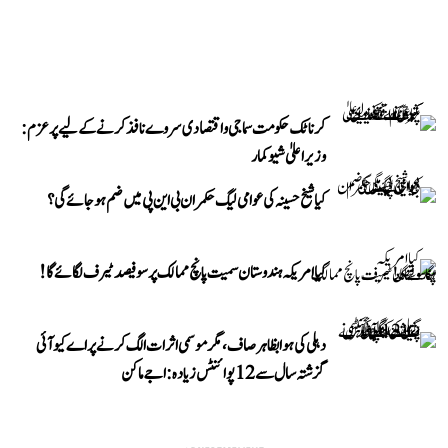
کرناٹک حکومت سماجی و اقتصادی سروے نافذ کرنے کے لیے پرعزم:
وزیر اعلیٰ شیوکمار
کیا شیخ حسینہ کی عوامی لیگ حکمران بی این پی میں ضم ہو جائے گی؟
کیا امریکہ ہندوستان سمیت پانچ ممالک پر سو فیصد ٹیرف لگائے گا!
دہلی کی ہوا بظاہر صاف، مگر موسمی اثرات الگ کرنے پر اے کیو آئی
گزشتہ سال سے 12 پوائنٹس زیادہ: اجے ماکن