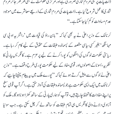
ذات پات پر مبنی مردم شماری ضروری ہے اور مرکزی حکومت نے بھی گھر گھر جا کر مردم
شماری کا عمل شروع کیا ہے۔ ذات پات کی مردم شماری کے ذریعے معاشرے میں موجود
عدم مساوات کو کم کیا جا سکتا ہے۔‘‘
کرناٹک کے وزیر اعلیٰ نے یہ بھی کہا کہ ’’بابن راؤ کی قیادت میں ’راشٹریہ او بی سی
مہاسنگھ‘ بغیر کسی سیاسی مقصد کے پسماندہ طبقات کے حقوق کے لیے کام کر رہا ہے۔
ریاستی حکومت لوگوں کی امنگوں کو پورا کرنے کے لیے پرعزم ہے۔ کانگریس پارٹی کا
نظریہ، بسونا کے اصولوں اور قومی مفاد کے لیے حکومت پوری طرح وقف ہے۔‘‘ وزیر
اعلیٰ نے لوگوں سے اپیل کرتے ہوئے کہا کہ ’’پورے ملک میں یہ پیغام پہنچنا چاہیے کہ
کرناٹک میں ایک ایسی حکومت ہے جو پسماندہ طبقات کی آواز سنتی ہے۔ اگر آپ قومی سطح
پر اپنے مفادات کا تحفظ چاہتے ہیں، تو آپ کو ہماری پارٹی کے ساتھ کھڑا ہونا ہوگا۔ ملک کو
آزادی دلانے والی کانگریس ہی تمام طبقات کو ساتھ لے کر چل سکتی ہے۔ جب سونیا