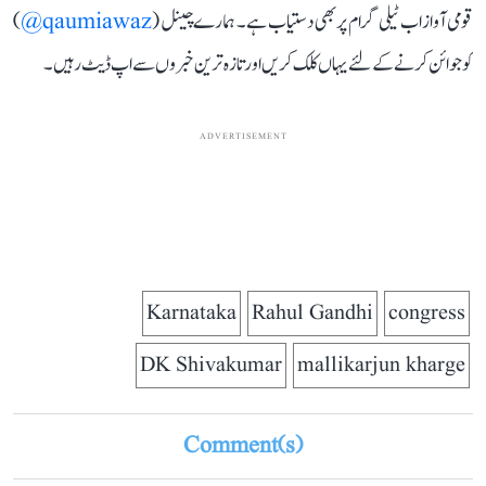
قومی آواز اب ٹیلی گرام پر بھی دستیاب ہے۔ ہمارے چینل (
qaumiawaz@
)
کو جوائن کرنے کے لئے یہاں کلک کریں اور تازہ ترین خبروں سے اپ ڈیٹ رہیں۔
ADVERTISEMENT
Karnataka
Rahul Gandhi
congress
DK Shivakumar
mallikarjun kharge
Comment(s)