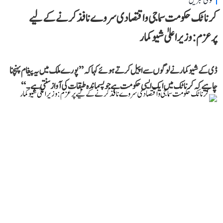
قومی خبریں
کرناٹک حکومت سماجی و اقتصادی سروے نافذ کرنے کے لیے
پرعزم: وزیر اعلیٰ شیوکمار
ڈی کے شیوکمار نے لوگوں سے اپیل کرتے ہوئے کہا کہ ’’پورے ملک میں یہ پیغام پہنچنا
چاہیے کہ کرناٹک میں ایک ایسی حکومت ہے جو پسماندہ طبقات کی آواز سنتی ہے۔‘‘