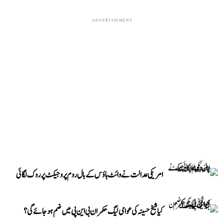
ADVERTISEMENT
امریکی عدالت نے وائٹ ہاؤس کے بال روم پروجیکٹ پر روک لگائی
کیا شیخ حسینہ کی عوامی لیگ حکمران بی این پی میں ضم ہو جائے گی؟