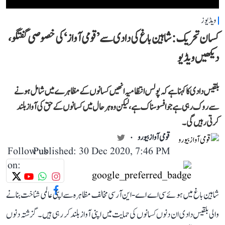
ویڈیوز
کسان تحریک: شاہین باغ کی دادی سے ’قومی آواز‘ کی خصوصی گفتگو،
دیکھیں ویڈیو
بلقیس دادی کا کہنا ہے کہ پولس انتظامیہ انھیں کسانوں کے مظاہرے میں شامل ہونے
سے روک رہی ہے جو افسوسناک ہے، لیکن وہ ہر حال میں کسانوں کے حق کی آواز بلند
کرتی رہیں گی۔
قومی آواز بیورو
Follow us
Published: 30 Dec 2020, 7:46 PM
on:
شاہین باغ میں ہوئے سی اے اے-این آر سی مخالف مظاہرہ سے اپنی عالمی شناخت بنانے
والی بلقیس دادی ان دنوں کسانوں کی حمایت میں اپنی آواز بلند کر رہی ہیں۔ گزشتہ دنوں