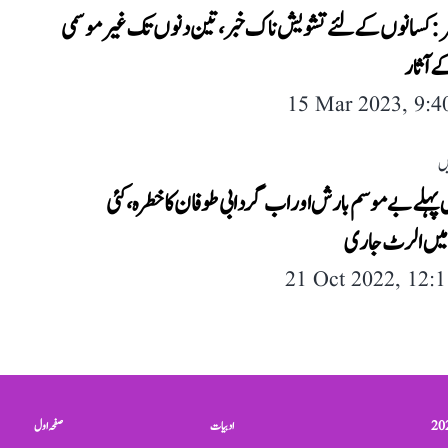
ر: کسانوں کے لئے تشویش ناک خبر، تین دنوں تک غیر موسمی
 آثار
15 Mar 2023, 9:
ں
پہلے بے موسم بارش اور اب گردابی طوفان کا خطرہ، کئی
میں الرٹ جاری
21 Oct 2022, 12:
ادبیات
صفحہ اول