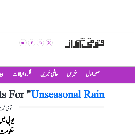
صفحہ اول
خبریں
عالمی خبریں
فکر و خیالات
وی
ts For "
Unseasonal Rain
قومی خبری
یوپی می
حکومت ن