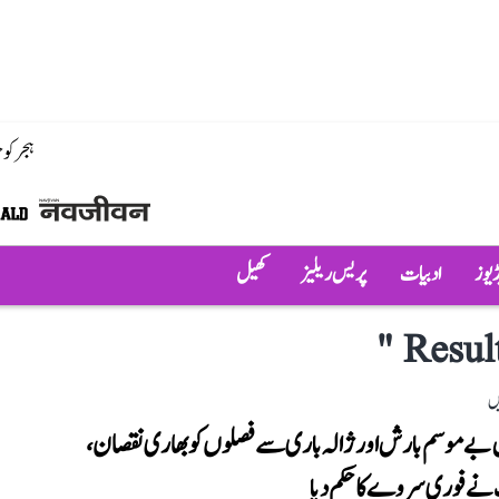
ہجر کو
ڈیوز
ادبیات
پریس ریلیز
کھیل
"
Resul
ں
ں بے موسم بارش اور ژالہ باری سے فصلوں کو بھاری نقصان،
ے فوری سروے کا حکم دیا