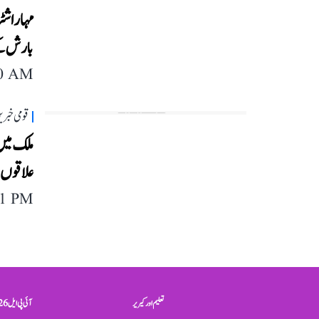
مہاراشٹ
بارش کے
40 AM
قومی خبری
ملک میں 
علاقوں 
11 PM
تعلیم اور کیریر
آئی پی ایل 2026