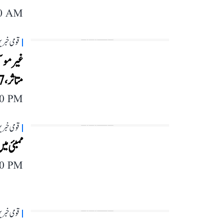
40 AM
قومی خبری
متاثر، 17 ہزار ہیکٹر فصلیں برباد
40 PM
قومی خبری
ممبئی م
40 PM
قومی خبری