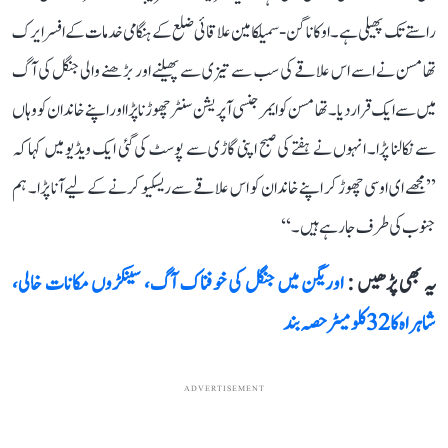
راستے تک پھیلی ہے۔ اوکاناگن-سمیلکامین علاقائی ضلع کے ہنگامی خدمات کے افسر ایرک
تھامسن نے اسے اس علاقے کی سب سے تیزی سے پھیلنے اور بڑھنے والی جنگل کی آگ
میں سے ایک قرار دیا۔ تھامسن کو ایمرجنسی آپریشن سنٹر چھوڑنا پڑا اور اپنے خاندان کو وہاں
سے نکالنا پڑا۔ انہوں نے ہفتے کی صبح اپنی گاڑی سے پوسٹ کی گئی ایک ویڈیو میں کہا کہ
’’مجھے ای او سی چھوڑ کر اپنے خاندان کو اس علاقے سے ریسکیو کرنے کے لیے آنا پڑا۔ ہم
جنوب کی طرف جا رہے ہیں۔‘‘
یہ بھی پڑھیں :
اوریگن میں جنگل کی خوفناک آگ، سینکڑوں مکانات خالی،
شاہراہ کا 32 کلومیٹر حصہ بند
ADVERTISEMENT