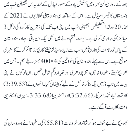
جمعہ کے روز جیولن تھرو میں آشیش یادو کے سلور میڈل کے بعد یہ اس چیمپئن شپ میں
ہندوستان کا تیسرا میڈل ہے۔ اس کے ساتھ ہی ہندوستانی کھلاڑیوں نے 2021 کے
انڈر 20 ورلڈ ایتھلیٹکس چیمپئن شپ میں اپنی اب تک کی بہترین کارکردگی (کل 3
میڈلز) کی برابری کر لی ہے۔ ایونٹ ختم ہونے میں ابھی ایک دن باقی ہے اور ہندوستان
کے پاس ٹورنامنٹ کی تاریخ میں سب سے زیادہ میڈلز جیتنے کا ریکارڈ قائم کرنے کا سنہری
موقع ہے۔ اس سے پہلے ہندوستان کی خواتین کی 4×400 میٹر ریلے ٹیم ۔ جس میں
بھومیکا نیہتے، طہورا خاتون، تنو چودھری اور تھیا ارومگم شامل تھیں۔ ان لوگوں نے اپنی
ہیٹ میں ٹاپ 3 میں جگہ بنا کر فائنل کے لیے کوالیفائی کیا۔ انہوں نے (3:39.53)
کا وقت لیا، جبکہ امریکہ (3:32.66) اور آسٹریلیا (3:33.68 ۔ سیزن کا بہترین
وقت) ان سے آگے رہے۔
بھومیکا نے بے خوف ہو کر شاندار شروعات (55.81) کی۔ طہورا نے ہندوستان کی