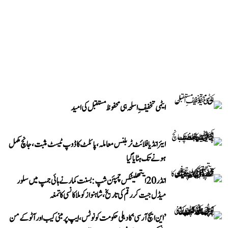
ایٹمی تخفیفِ اسلحہ ہی محفوظ مستقبل کی امید
ایئر انڈیا فلائٹ ٹربلنس معاملہ، پائلٹ کا ڈوپ ٹیسٹ مثبت، جانچ مکمل
ہونے تک ہٹایا گیا
انڈر 20 ایتھلیٹکس چمپئن شپ: بسنت کمار نے ہائی جمپ میں سلور
میڈل جیت کر رقم کی تاریخ، شاہنواز کو ملا کانسی کا تمغہ
’این ایچ آر سی‘ کا دہلی حکومت کو نوٹس، ایپ پر مبنی کیب اور آٹو کے من