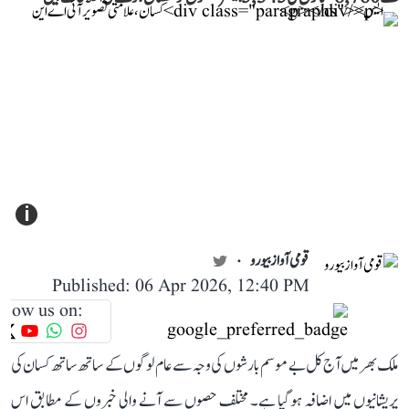
i
قومی آواز بیورو
Published: 06 Apr 2026, 12:40 PM
llow us on:
ملک بھر میں آج کل بے موسم بارشوں کی وجہ سے عام لوگوں کے ساتھ ساتھ کسان کی
پریشانیوں میں اضافہ ہوگیا ہے۔ مختلف حصوں سے آنے والی خبروں کے مطابق اس