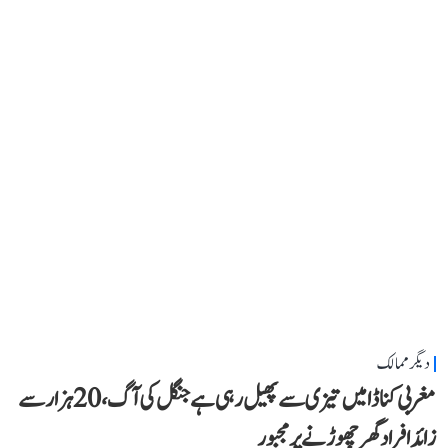
دیگر ممالک
مغربی کناڈا میں تیزی سے پھیل رہی ہے جنگل کی آگ، 20 ہزار سے
زائد افراد گھر چھوڑنے پر مجبور