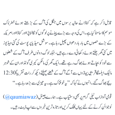
قابل ذکر ہے کہ کناڈا نے حالیہ برسوں میں جنگل کی آگ کے بڑھتے ہوئے خطرناک
موسم کا سامنا کیا ہے۔ اس کی وجہ سے بڑے پیمانے پر لوگوں کو نکالنا پڑا اور کناڈا اور امریکہ
کے بڑے حصوں میں بار بار دھواں پھیل رہا ہے۔ سوشل میڈیا پر پوسٹ کی گئی ویڈیوز
میں کئی گھر جلتے ہوئے دکھائی دے رہے ہیں، جبکہ لوگ دونوں طرف آگ کے شعلوں
سے خود کو بچاتے ہوئے بھاگ رہے تھے۔ ایک گھر کی مالکن کیری گولڈ اور ان کے شوہر
مائیک ایلسنگا قریبی پہاڑوں سے آگے آگ کے شعلے پھیلتے دیکھ کر رات تقریباً 12:30
بجے بھاگ گئے۔ انہوں نے کہا کہ ’’یہ خوفناک ہے۔ یہ تیزی سے بڑھ رہا ہے۔‘‘
قومی آواز اب ٹیلی گرام پر بھی دستیاب ہے۔ ہمارے چینل (
qaumiawaz@
)
کو جوائن کرنے کے لئے یہاں کلک کریں اور تازہ ترین خبروں سے اپ ڈیٹ رہیں۔