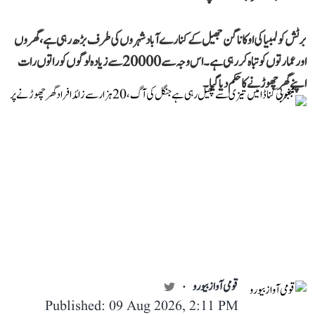
برٹش کولمبیا کی اوکاناگن جھیل کے کنارے آباد شہروں کی طرف بڑھ رہی ہے، گھروں
اور عمارتوں کو تباہ کر رہی ہے۔ اس وجہ سے 20000 سے زیادہ لوگوں کو راتوں رات
اپنے گھر چھوڑنے کا حکم دیا گیا۔
قومی آواز بیورو
Published: 09 Aug 2026, 2:11 PM