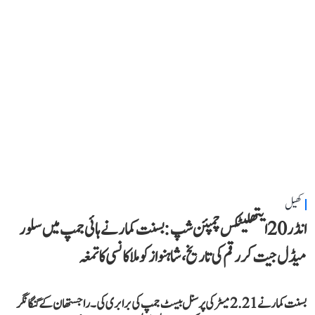
کھیل
انڈر 20 ایتھلیٹکس چمپئن شپ: بسنت کمار نے ہائی جمپ میں سلور
میڈل جیت کر رقم کی تاریخ، شاہنواز کو ملا کانسی کا تمغہ
بسنت کمار نے 2.21 میٹر کی پرسنل بیسٹ جمپ کی برابری کی۔ راجستھان کے گنگا نگر