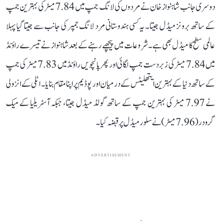
دوسری جانب شاہنواز خان نے مردوں کی لانگ جمپ میں 7.84 میٹر کی بہترین جمپ
کے ساتھ برونز میڈل جیتا۔ یہ کسی ہندوستانی مرد لانگ جمپر کی جانب سے جیتا گیا پہلا
عالمی سطح کا میڈل بھی ہے۔ شروعات میں پیچھے رہنے کے بعد شاہنواز نے تیسرے راؤنڈ
میں 7.84 میٹر کی زبردست جمپ لگائی اور پھر پانچویں راؤنڈ میں 7.83 میٹر کی جمپ
کے ساتھ دنیا کے بہترین ایتھلیٹس کے درمیان اور پوڈیم پر اپنا مقام بنایا۔ اٹلی کے انزولی
نے 7.97 میٹر کی بہترین جمپ کے ساتھ گولڈ میڈل جیتا، جبکہ آسٹریلیا کے میک
گرودر (7.96 میٹر) نے سلور میڈل پر قبضہ کیا۔
ADVERTISEMENT