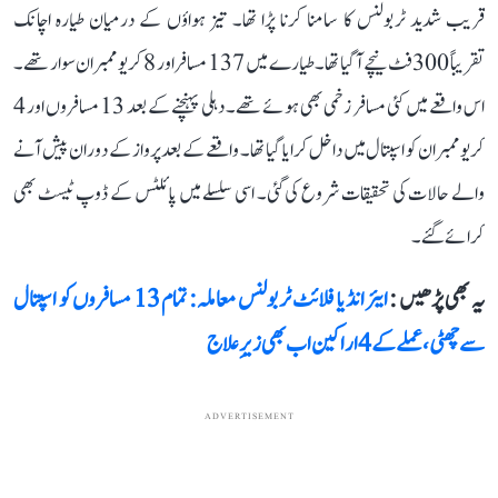
قریب شدید ٹربولنس کا سامنا کرنا پڑا تھا۔ تیز ہواؤں کے درمیان طیارہ اچانک
تقریباً 300 فٹ نیچے آگیا تھا۔ طیارے میں 137 مسافر اور 8 کریو ممبران سوار تھے۔
اس واقعے میں کئی مسافر زخمی بھی ہوئے تھے۔ دہلی پہنچنے کے بعد 13 مسافروں اور 4
کریو ممبران کو اسپتال میں داخل کرایا گیا تھا۔ واقعے کے بعد پرواز کے دوران پیش آنے
والے حالات کی تحقیقات شروع کی گئی۔ اسی سلسلے میں پائلٹس کے ڈوپ ٹیسٹ بھی
کرائے گئے۔
یہ بھی پڑھیں :
ایئر انڈیا فلائٹ ٹربولنس معاملہ: تمام 13 مسافروں کو اسپتال
سے چھٹی، عملے کے 4 اراکین اب بھی زیرِ علاج
ADVERTISEMENT