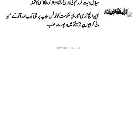
میڈل جیت کر رقم کی تاریخ، شاہنواز کو ملا کانسی کا تمغہ
’این ایچ آر سی‘ کا دہلی حکومت کو نوٹس، ایپ پر مبنی کیب اور آٹو کے من
مانی کرایوں پر 2 ہفتے میں رپورٹ طلب
ADVERTISEMENT