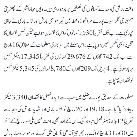
وقت بارش کی وجہ سے کسانوں کی فصلیں برباد ہورہی ہیں۔ وہیں مہاراشٹر کے چھترپتی
سمبھاجی نگر سمیت پورے مراٹھواڑہ خطہ میں غیر موسمی بارش اور ژالہ باری نے تباہی
مچا دی ہے۔ اب تک تقریباً 30 ہزار کسانوں کو اس کا نقصان ہوا ہے لیکن فصل نقصان کا
تخمینہ ابھی مکمل نہیں ہو پایا ہے۔ اس سلسلے میں سرکاری معلومات کے مطابق 16 مارچ
سے اب تک 742 گاؤں کے 29،676 کسانوں کی تقریباً 17,345 ہیکٹر فصل
بربادہو ئی ہے۔ 4 اپریل تک 209 گاؤں کے 8,780 کسانوں کی 5,345 ہیکٹر فصل
کو نقصان پہنچا ہے۔
معلومات کے مطابق پورےضلع میں سب سے زیادہ فصل کا نقصان 3,340 ہیکٹر
ریکارڈ کیا گیا ہے۔ 18، 19 اور 20 مارچ کو ژالہ باری اور شدید بارش کی وجہ سے
تقریباً 12 ہزار ہیکٹر فصل تباہ ہوگئی۔ اس کے بعد بھی راحت نہیں ملی اور مارچ کے آخر
میں 30 اور 31 مارچ کو ایک بار پھر تیز آندھی، آسمانی بجلی گرنے اور موسلا دھار بارش