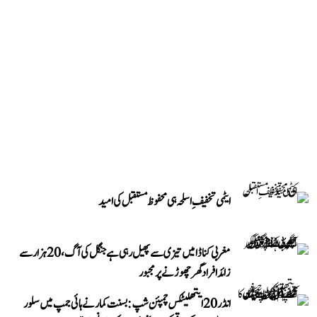
ایٹمی تخفیفِ اسلحہ ہی محفوظ مستقبل کی امید
مغربی کناڈا میں تیزی سے پھیل رہی ہے جنگل کی آگ، 20 ہزار سے
زائد افراد گھر چھوڑنے پر مجبور
انڈر 20 ایتھلیٹکس چمپئن شپ: بسنت کمار نے ہائی جمپ میں سلور