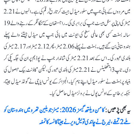
بسنت کمار میگھوال نے اوریگن کے یوجین میں ہو رہے انڈر 20 ایتھلیٹکس چمپئن شپ
میں مردوں کے ہائی جمپ میں سلور میڈل جیت کر تاریخ رقم کی ہے۔ انہوں نے 2.21
میٹر کی اپنی پرسنل بیسٹ جمپ کی برابری کی۔ راجستھان کے گنگا نگر کے رہنے والے 19
سالہ بسنت کسی بھی عالمی سطح کی ایونٹ میں ہائی جمپ میں میڈل جیتنے والے پہلے
ہندوستانی بن گئے ہیں۔ بسنت نے پہلے 2.06 میٹر، پھر 2.12 میٹر اور 2.17 میٹر کی
بلندی عبور کی۔ اس کے بعد 2.21 میٹر کی شاندار جمپ نے پوڈیم پر ان کی جگہ پکی کر
دی۔ ٹاپ 3 ایتھلیٹس نے 2.21 میٹر کی بلندی عبور کی، لیکن ’کاؤنٹ بیک‘ اصول کی
بنیاد پر بسنت نے سلور میڈل اپنے نام کیا۔ الجزائر کے یونس ایاچی نے گولڈ میڈل جیتا،
جبکہ برطانیہ کے اوٹس پول نے برونز میڈل حاصل کیا۔
یہ بھی پڑھیں :
کامن ویلتھ گیمز 2026: مینز جویلین تھرو میں ہندوستان کو
ملے 2 تمغے، نیرج نے چاندی تو یش ویر نے جیتا کانسہ کا تمغہ