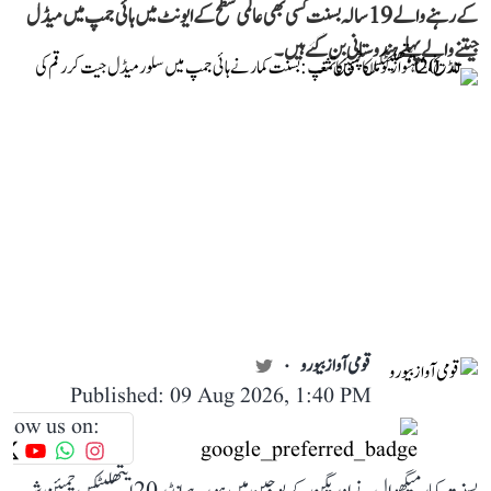
کے رہنے والے 19 سالہ بسنت کسی بھی عالمی سطح کے ایونٹ میں ہائی جمپ میں میڈل
جیتنے والے پہلے ہندوستانی بن گئے ہیں۔
قومی آواز بیورو
Published: 09 Aug 2026, 1:40 PM
llow us on: