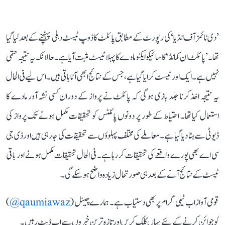
’دی ٹائمز آف انڈیا‘ کی رپورٹ کے مطابق پائلٹ کا ڈوپ ٹیسٹ دہلی پہنچنے کے بعد لیا گیا
تھا۔ ’پائلٹ ان کمانڈ‘ کا سائیکوایکٹو مادے کا پہلا ٹیسٹ مثبت آیا ہے۔ حالانکہ یہ نتیجہ حتمی
نہیں ہے۔ ایک اور ٹیسٹ کرایا گیا ہے، جس کے نتائج ابھی آنا باقی ہیں۔ اس لیے فی الحال
یہ نتیجہ اخذ کرنا جلد بازی ہوگی کہ پائلٹ نے پرواز کے دوران کسی نشہ آور مادے کا
استعمال کیا تھا۔ احتیاط کے طور پر دونوں پائلٹس کو تحقیقات مکمل ہونے تک پرواز کی
ڈیوٹی سے ہٹا دیا گیا ہے۔ معاملے کی مختلف پہلوؤں سے تحقیقات کی جا رہی ہیں اورڈی جی
سی اے بھی پورے واقعے کی تحقیقات کر رہا ہے۔ فی الحال تحقیقات مکمل ہونے اور باقی
ٹیسٹ کے نتائج آنے کے بعد ہی صورتحال زیادہ واضح ہو سکے گی۔
قومی آواز اب ٹیلی گرام پر بھی دستیاب ہے۔ ہمارے چینل (
qaumiawaz@
)
کو جوائن کرنے کے لئے یہاں کلک کریں اور تازہ ترین خبروں سے اپ ڈیٹ رہیں۔