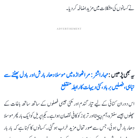
نے کسانوں کی مشکلات میں مزید اضافہ کردیا۔
ADVERTISEMENT
یہ بھی پڑھیں :
مہاراشٹر: مراٹھواڑہ میں موسلا دھار بارش اور بادل پھٹنے سے
تباہی، فصلیں برباد، کئی دیہات کا رابطہ منقطع
اس دوران کٹائی کے لیے تیار گندم اور مکئی جیسی فصلوں کے ساتھ ساتھ باغات کے
پھلوں جیسے سنترہ، آم، پپیتا اور تربوز کو کافی نقصان ہوا ہے۔ یکم اپریل کو ایک بار پھر موسلا
دھار بارش ہوئی، جس سے صورتحال مزید خراب ہو گئی۔ کسانوں کا کہنا ہے کہ بار بار