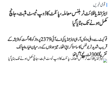
قومی خبریں
ایئر انڈیا فلائٹ ٹربلنس معاملہ، پائلٹ کا ڈوپ ٹیسٹ مثبت، جانچ
مکمل ہونے تک ہٹایا گیا
فوکیٹ سے دہلی واپس آ رہی ایئر انڈیا کی اے آئی 2379 پرواز کو 4 اگست کو اڈیشہ کے
قریب شدید ٹربولنس کا سامنا کرنا پڑا تھا۔ تیز ہواؤں کے درمیان طیارہ اچانک
تقریباً 300 فٹ نیچے آ گیا تھا