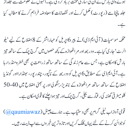
ہونے والی بارش نے ان کی ساری محنت برباد کر دی ہے۔ انہوں نے حکومت سے جلد از
جلد پنچنامے (رپورٹ) مکمل کرنے اور نقصانات کا معاوضہ فراہم کرنے کا مطالبہ کیا
ہے۔
محکمہ موسمیات ( آئی ایم ڈی) نے پیر 6 اپریل کو مہاراشٹر کے 8 اضلاع کے لیے ’یلو
الرٹ‘ جاری کیا ہے۔ ودربھ اور مراٹھواڑہ کے کچھ حصوں میں گرج چمک کے ساتھ تیز
بارش کا امکان ہے، جس سے عام زندگی کے ساتھ ساتھ زراعت پر بھی خطرہ منڈرا رہا
ہے۔آئی ایم ڈی کے مطابق 6 اپریل کو ودربھ کے ناگپور، چندرپور، بھنڈارا اور گونڈیا
اضلاع کے ساتھ ساتھ مراٹھواڑہ کے ناندیڑ، ہنگولی اور پربھنی اضلاع میں 40-50
کلومیٹر فی گھنٹہ کی رفتار سے بجلی، گرج چمک اور تیز ہوا چلنے کا قوی امکان ہے۔
قومی آواز اب ٹیلی گرام پر بھی دستیاب ہے۔ ہمارے چینل (
qaumiawaz@
)
کو جوائن کرنے کے لئے یہاں کلک کریں اور تازہ ترین خبروں سے اپ ڈیٹ رہیں۔