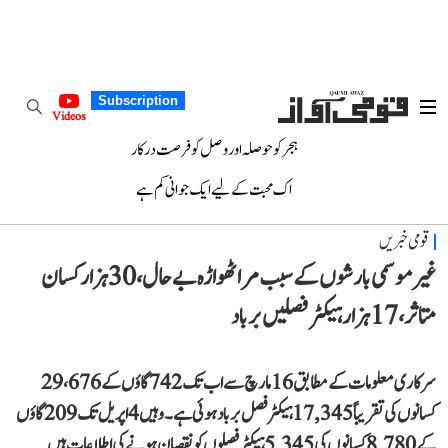
Subscription
Videos
ہجر کو حوصلہ اور وصل کو فرصت درکار
اک محبت کے لیے ایک جوانی کم ہے
قومی خبریں
غیر موسمی بارشوں کے سبب مراٹھواڑہ بے حال، 30 ہزار کسان
متاثر، 17 ہزار ہیکٹر فصلیں برباد
سرکاری معلومات کے مطابق 16 مارچ سے اب تک 742 گاؤں کے 29،676
کسانوں کی تقریباً 17,345 ہیکٹر فصل برباد ہوئی ہے۔ وہیں 4 اپریل تک 209 گاؤں
کے 8,780 کسانوں کی 5,345 ہیکٹر فصلوں کو نقصان ہونے کی اطلاعات ہیں