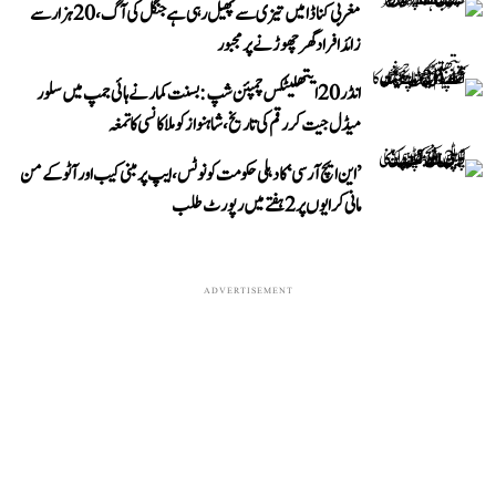
مغربی کناڈا میں تیزی سے پھیل رہی ہے جنگل کی آگ، 20 ہزار سے
زائد افراد گھر چھوڑنے پر مجبور
انڈر 20 ایتھلیٹکس چمپئن شپ: بسنت کمار نے ہائی جمپ میں سلور
میڈل جیت کر رقم کی تاریخ، شاہنواز کو ملا کانسی کا تمغہ
’این ایچ آر سی‘ کا دہلی حکومت کو نوٹس، ایپ پر مبنی کیب اور آٹو کے من
مانی کرایوں پر 2 ہفتے میں رپورٹ طلب
ADVERTISEMENT