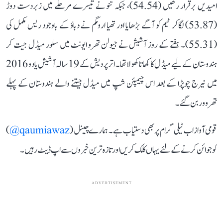
امیدیں برقرار رکھیں (54.54)، جبکہ تنو نے تیسرے مرحلے میں زبردست دوڑ
(53.87) لگاکر ٹیم کو آگے بڑھایا اور تھیا ارومگم نے دباؤ کے باوجود ریس مکمل کی
(55.31)۔ ہفتے کے روز آشیش نے جیولن تھرو ایونٹ میں سلور میڈل جیت کر
ہندوستان کے لیے میڈل کا کھاتا کھولا تھا۔ اتر پردیش کے 19 سالہ آشیش یادو 2016
میں نیرج چوپڑا کے بعد اس چیمپئن شپ میں میڈل جیتنے والے ہندوستان کے پہلے
تھروور بن گئے۔
قومی آواز اب ٹیلی گرام پر بھی دستیاب ہے۔ ہمارے چینل (
qaumiawaz@
)
کو جوائن کرنے کے لئے یہاں کلک کریں اور تازہ ترین خبروں سے اپ ڈیٹ رہیں۔
ADVERTISEMENT