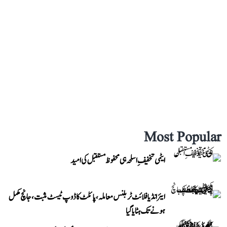
Most Popular
ایٹمی تخفیفِ اسلحہ ہی محفوظ مستقبل کی امید
ایئر انڈیا فلائٹ ٹربلنس معاملہ، پائلٹ کا ڈوپ ٹیسٹ مثبت، جانچ مکمل
ہونے تک ہٹایا گیا