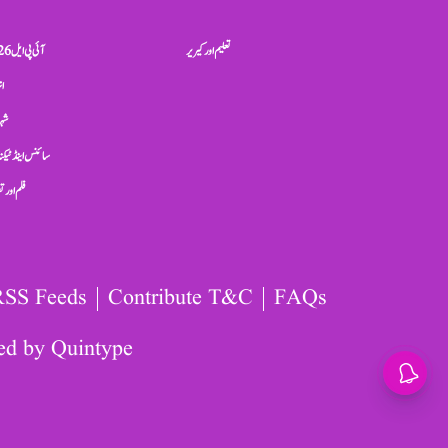
تعلیم اور کیریر
آئی پی ایل 2026
ان
شہر
سائنس اینڈ ٹیکن
فلم اور 
RSS Feeds
Contribute T&C
FAQs
ed by
Quintype