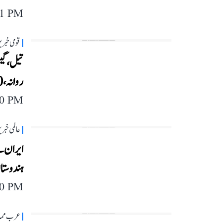
11 PM
قومی خبری
روانہ، 20 سے زیادہ روانگی کے انتظار میں
40 PM
عالمی خبر
ایران س
ہندوستان 
40 PM
عرب مما