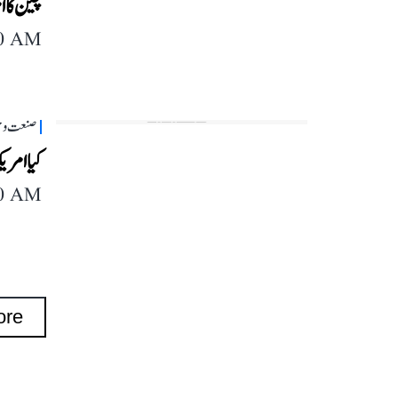
چین کا ام
40 AM
صنعت و 
کیا امری
40 AM
ore