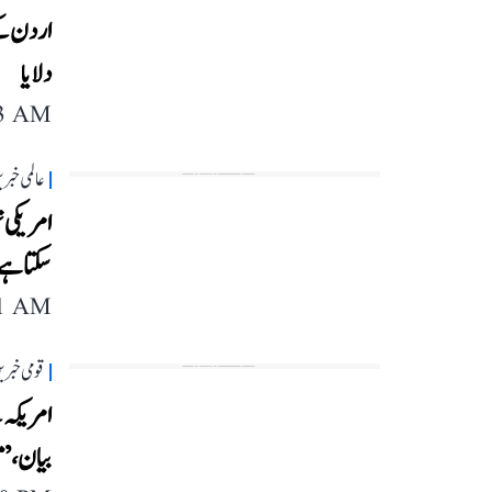
اردن کے 
دلایا
13 AM
عالمی خبر
امریکی ت
سکتا ہے
11 AM
قومی خبری
امریکہ 
بیان،’م