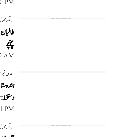
40 PM
دیگر مما
طالبان ک
پہنچے
40 AM
عالمی خبر
ہندوستان
دستخط:
11 PM
دیگر مما