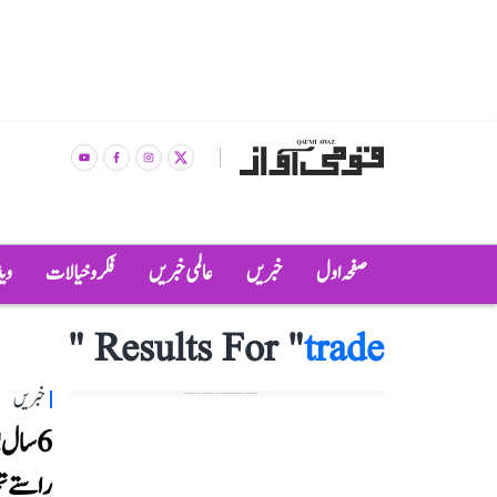
صفحہ اول
خبریں
عالمی خبریں
فکر و خیالات
وی
"
Results For "
trade
خبریں
6 سال
راستے ت