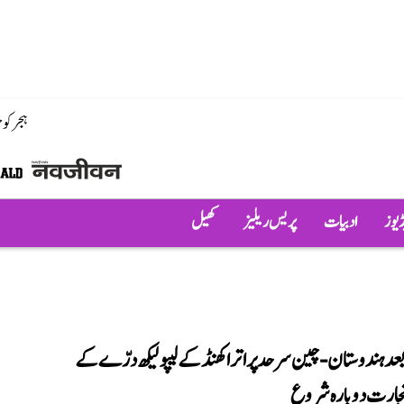
ہجر کو
ڈیوز
ادبیات
پریس ریلیز
کھیل
 بعد ہندوستان-چین سرحد پر اتراکھنڈ کے لیپولیکھ درّے کے
جارت دوبارہ شروع