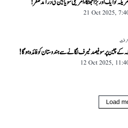
ریکہ کو ایک اور بڑا جھٹکا، امریکی سویا بین کی در آمد صفر !
21 Oct 2025, 7:
حرفت
کہ کے چین پر سو فیصد ٹیرف لگانے سے ہندوستان کو فائدہ ہوگا!
12 Oct 2025, 11:
Load m