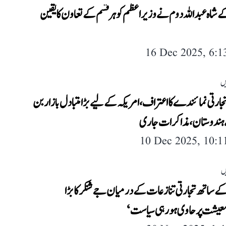
شاہ عبداللہ دوم نے وزیر اعظم کو ہر قسم کے تعاون کا یقین
16 Dec 2025, 6:
یں
جارتی نمائندے کا اعتراف، امریکہ کے لیے بڑا متبادل بازار بن
 ہندوستان، مذاکرات جاری
10 Dec 2025, 10:
ں
کے ساتھ تجارتی تنازعات کے درمیان جے شنکر کا بڑا
عیشت پر حاوی ہورہی سیاست‘