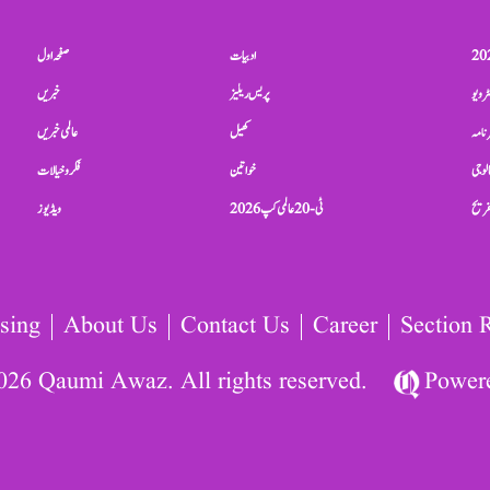
ادبیات
صفحہ اول
ٹرویو
پریس ریلیز
خبریں
نامہ
کھیل
عالمی خبریں
الوجی
خواتین
فکر و خیالات
تفریح
ٹی-20 عالمی کپ 2026
ویڈیوز
sing
About Us
Contact Us
Career
Section 
026 Qaumi Awaz. All rights reserved.
Power