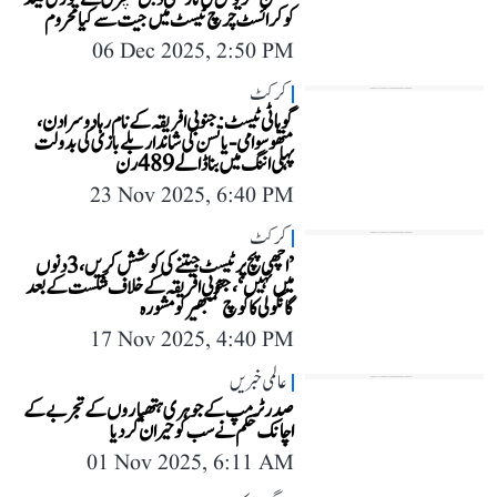
کو کرائسٹ چرچ ٹیسٹ میں جیت سے کیا محروم
06 Dec 2025, 2:50 PM
کرکٹ
گوہاٹی ٹیسٹ: جنوبی افریقہ کے نام رہا دوسرا دن،
متھوسوامی-یانسن کی شاندار بلے بازی کی بدولت
پہلی اننگ میں بنا ڈالے 489 رن
23 Nov 2025, 6:40 PM
کرکٹ
’اچھی پچ پر ٹیسٹ جیتنے کی کوشش کریں، 3 دنوں
میں نہیں‘، جنوبی افریقہ کے خلاف شکست کے بعد
گانگولی کا کوچ گمبھیر کو مشورہ
17 Nov 2025, 4:40 PM
عالمی خبریں
صدر ٹرمپ کے جوہری ہتھیاروں کے تجربے کے
اچانک حکم نے سب کو حیران کر دیا
01 Nov 2025, 6:11 AM