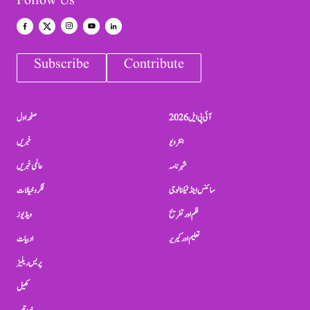
Follow Us
Subscribe
Contribute
آئی پی ایل 2026
صفحہ اول
انٹرویو
خبریں
شہرنامہ
عالمی خبریں
سائنس اینڈ ٹیکنالوجی
فکر و خیالات
فلم اور تفریح
ویڈیوز
تعلیم اور کیریر
ادبیات
پریس ریلیز
کھیل