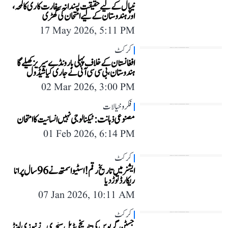
نیپال کے لیے حقیقت پسندانہ سفارت کاری کا لمحہ،
اور ہندوستان کے لیے امتحان کی گھڑی
17 May 2026, 5:11 PM
کرکٹ
افغانستان کے خلاف پہلی بار ونڈے سیریز کھیلے گا
ہندوستان، بی سی سی آئی نے جاری کیا شیڈول
02 Mar 2026, 3:00 PM
فکر و خیالات
مصنوعی ذہانت: ٹیکنالوجی نہیں انسانیت کا امتحان
01 Feb 2026, 6:14 PM
کرکٹ
ایشز میں تاریخ رقم! اسٹیو اسمتھ نے 96 سال پرانا
ریکارڈ توڑ دیا
07 Jan 2026, 10:11 AM
کرکٹ
جسٹن گریوس کی تاریخی ڈبل سنچری نے نیوزی لینڈ