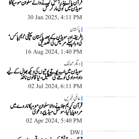
قرآن پاک نذرِ آتش کرنے والے سلوان مومیکا کا
سویڈن میں گولی مار کر قتل
30 Jan 2025, 4:11 PM
پاکستان
افریقہ اور سویڈن کے بعد پاکستان پہنچی ’ایم پاکس‘
کی وبا، پہلے مریض کی تصدیق
16 Aug 2024, 1:40 PM
دیگر ممالک
سویڈن میں اب پوتے پوتیوں کی دیکھ بھال کے لیے
دادا-دادی کو ملے گی تعطیل، نیا قانون نافذ
02 Jul 2024, 6:11 PM
عالمی خبریں
قرآن کریم جلانے والا سلوان مومیکا ناروے میں
مردہ پایا گیا، سوشل میڈیا پر دعویٰ
02 Apr 2024, 5:40 PM
DW