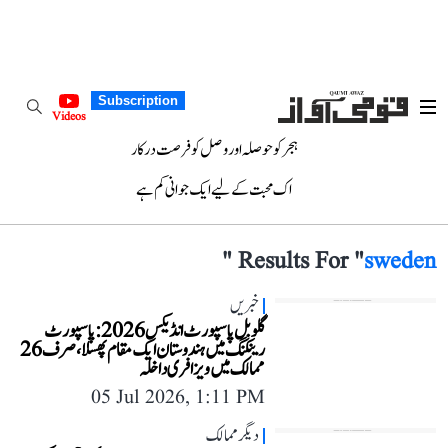
Subscription
Videos
ہجر کو حوصلہ اور وصل کو فرصت درکار
اک محبت کے لیے ایک جوانی کم ہے
"
Results For "
sweden
خبریں
گلوبل پاسپورٹ انڈیکس 2026: پاسپورٹ
رینکنگ میں ہندوستان ایک مقام پھسلا، صرف 26
ممالک میں ویزا فری داخلہ
05 Jul 2026, 1:11 PM
دیگر ممالک