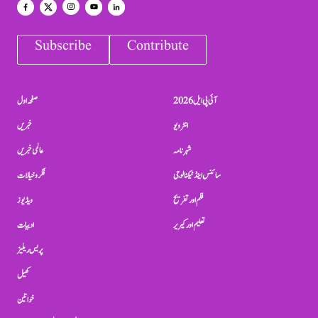
Subscribe
Contribute
آئی پی ایل 2026
صفحہ اول
انٹرویو
خبریں
شہرنامہ
عالمی خبریں
سائنس اینڈ ٹیکنالوجی
فکر و خیالات
فلم اور تفریح
ویڈیوز
تعلیم اور کیریر
ادبیات
پریس ریلیز
کھیل
خواتین