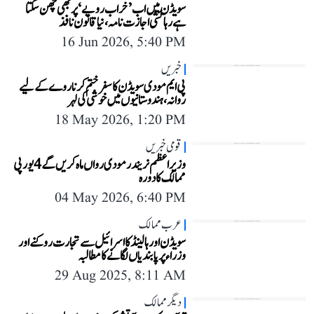
سویڈن میں اب ’خراب رویے‘ پر بھی چھن سکتا
ہے رہائشی اجازت نامہ، نیا قانون نافذ
16 Jun 2026, 5:40 PM
خبریں
پی ایم مودی سویڈن کا سفر ختم کر ناروے کے لیے
روانہ، ہندوستانیوں میں خوشی کی لہر
18 May 2026, 1:20 PM
قومی خبریں
وزیر اعظم نریندر مودی رواں ماہ کریں گے 4 یورپی
ممالک کا دورہ
04 May 2026, 6:40 PM
عرب ممالک
سویڈن اور ہالینڈ کا اسرائیل سے تجارت روکنے اور
وزراء پر پابندیاں لگانے کا مطالبہ
29 Aug 2025, 8:11 AM
دیگر ممالک